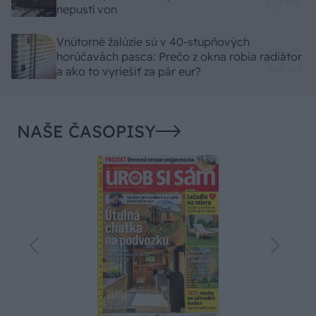
nepustí von
Vnútorné žalúzie sú v 40-stupňových
horúčavách pasca: Prečo z okna robia radiátor
a ako to vyriešiť za pár eur?
NAŠE ČASOPISY