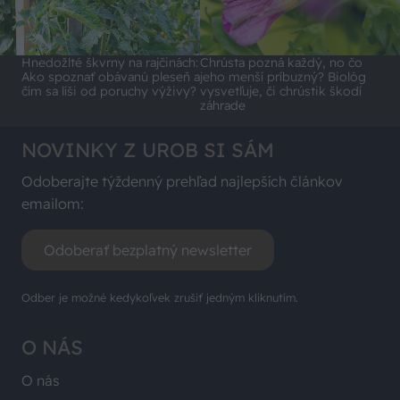
Hnedožlté škvrny na rajčinách:
Chrústa pozná každý, no čo
Ako spoznať obávanú pleseň a
jeho menší príbuzný? Biológ
čím sa líši od poruchy výživy?
vysvetľuje, či chrústik škodí
záhrade
NOVINKY Z UROB SI SÁM
Odoberajte týždenný prehľad najlepších článkov
emailom:
Odoberať bezplatný newsletter
Odber je možné kedykoľvek zrušiť jedným kliknutím.
O NÁS
O nás