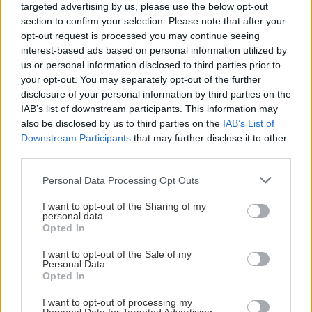
targeted advertising by us, please use the below opt-out
z VŠ? Dnešné rychlotvrdnuce malty - pevnosť 40 Mpa a
Viete, kedy použiť akú maltu? Spoznajte rozdiely, ktoré
section to confirm your selection. Please note that after your
doba schnutia tak 15 minut , k tomu vodotesné s
vám ušetria čas v stavebninách aj pri práci
opt-out request is processed you may continue seeing
Žiadne čapovanie alebo zadlabávanie, všetko len na
kryštálikou. A rozdiel - schnutie a zretie. Nič?
interest-based ads based on personal information utilized by
čínske skrutky. Alternatíva slovenskej IKEI - čo sa týka
us or personal information disclosed to third parties prior to
pevnosti. Autor si nedal veľa námahy s remeselným
Záhradné ležadlá v obchodoch sú predražené. Toto si
your opt-out. You may separately opt-out of the further
spracovaním, škoda. No lepšie než ten odpad z DTD
vyrobíte pod 140 eur a je oveľa pohodlnejšie!
disclosure of your personal information by third parties on the
predávaný v Kauflande alebo Lídli.
IAB’s list of downstream participants. This information may
also be disclosed by us to third parties on the
IAB’s List of
ZÁHRADA
Downstream Participants
that may further disclose it to other
third parties.
Please note that this website/app uses one or more Google
Personal Data Processing Opt Outs
services and may gather and store information including but
not limited to your visit or usage behaviour. You may click to
I want to opt-out of the Sharing of my
personal data.
grant or deny consent to Google and its third-party tags to
Opted In
use your data for below specified purposes in below Google
consent section.
I want to opt-out of the Sale of my
Personal Data.
Opted In
5 trvaliek s
Trvalky, ktoré znesú
panašovanými listami,
sucho a teplo? Tieto
I want to opt-out of processing my
ktoré dodajú vášmu
vysaďte na miesta, na