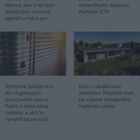
Návod, ako v nových
minerálnymi doskami
dotačných výzvach
Multipor ETX
neprísť o tisíce eur
Vnútorné žalúzie sú v
Dom s ukážkovou
40-stupňových
záhradou: Majitelia mali
horúčavách pasca:
pri výbere stavebného
Prečo z okna robia
materiálu jasno
radiátor a ako to
vyriešiť za pár eur?