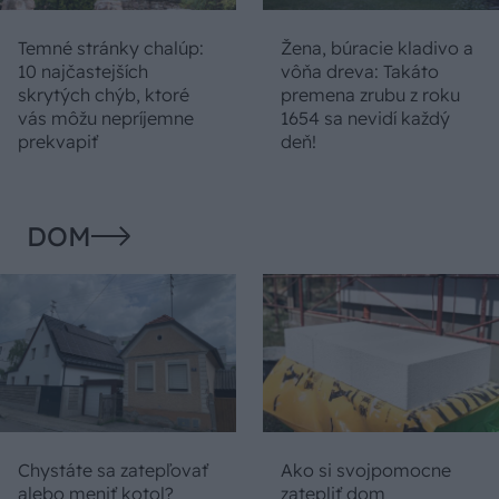
Temné stránky chalúp:
Žena, búracie kladivo a
10 najčastejších
vôňa dreva: Takáto
skrytých chýb, ktoré
premena zrubu z roku
vás môžu nepríjemne
1654 sa nevidí každý
prekvapiť
deň!
DOM
Chystáte sa zatepľovať
Ako si svojpomocne
alebo meniť kotol?
zatepliť dom