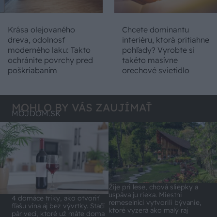
Krása olejovaného
Chcete dominantu
dreva, odolnosť
interiéru, ktorá pritiahne
moderného laku: Takto
pohľady? Vyrobte si
ochránite povrchy pred
takéto masívne
poškriabaním
orechové svietidlo
MOHLO BY VÁS ZAUJÍMAŤ
MÔJDOM.SK
Žije pri lese, chová sliepky a
uspáva ju rieka. Miestni
4 domáce triky, ako otvoriť
remeselníci vytvorili bývanie,
fľašu vína aj bez vývrtky. Stačí
ktoré vyzerá ako malý raj
pár vecí, ktoré už máte doma