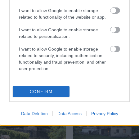
I want to allow Google to enable storage
related to functionality of the website or app.
I want to allow Google to enable storage
related to personalization.
I want to allow Google to enable storage
Na Morave prerobila
S motorovou pílou sa
related to security, including authentication
starú chalupu na
dokáže aj podpísať.
functionality and fraud prevention, and other
nepoznanie: Keď
Slovák sa nebál a v
user protection.
vojdete dnu, zabudnete,
Čičmanoch si postavil
že nie ste v Toskánsku
montovaný domček v
duchu tradícií
CONFIRM
Data Deletion
Data Access
Privacy Policy