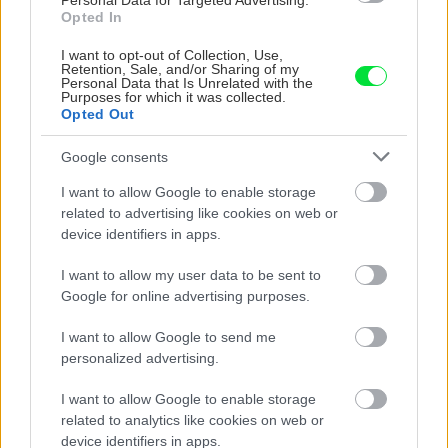
Personal Data for Targeted Advertising.
Opted In
záhonu celosezónny
ktoré slnko svieti celý
šmrnc
deň
I want to opt-out of Collection, Use,
Retention, Sale, and/or Sharing of my
Personal Data that Is Unrelated with the
Purposes for which it was collected.
Opted Out
Google consents
I want to allow Google to enable storage
related to advertising like cookies on web or
device identifiers in apps.
Nemusí to byť len
Môže aspirín zachrániť
I want to allow my user data to be sent to
levanduľa! 7 fialových
ochabnuté izbové
Google for online advertising purposes.
krások, ktoré rozžiaria
rastliny? Pravda vás
vašu záhradu
možno prekvapí
I want to allow Google to send me
personalized advertising.
I want to allow Google to enable storage
CHALUPA
related to analytics like cookies on web or
device identifiers in apps.