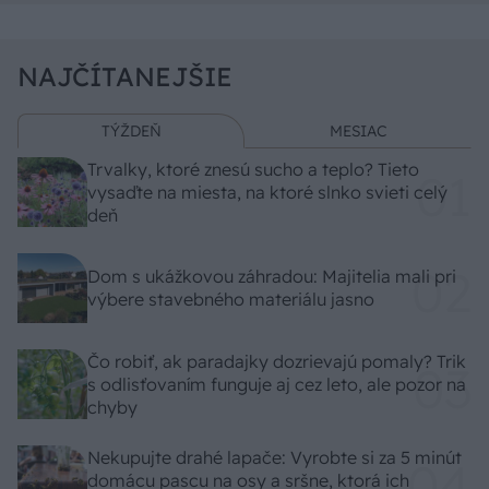
NAJČÍTANEJŠIE
TÝŽDEŇ
MESIAC
Trvalky, ktoré znesú sucho a teplo? Tieto
vysaďte na miesta, na ktoré slnko svieti celý
deň
Dom s ukážkovou záhradou: Majitelia mali pri
výbere stavebného materiálu jasno
Čo robiť, ak paradajky dozrievajú pomaly? Trik
s odlisťovaním funguje aj cez leto, ale pozor na
chyby
Nekupujte drahé lapače: Vyrobte si za 5 minút
domácu pascu na osy a sršne, ktorá ich