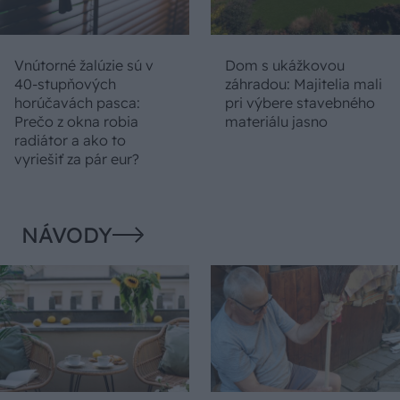
Vnútorné žalúzie sú v
Dom s ukážkovou
40-stupňových
záhradou: Majitelia mali
horúčavách pasca:
pri výbere stavebného
Prečo z okna robia
materiálu jasno
radiátor a ako to
vyriešiť za pár eur?
NÁVODY