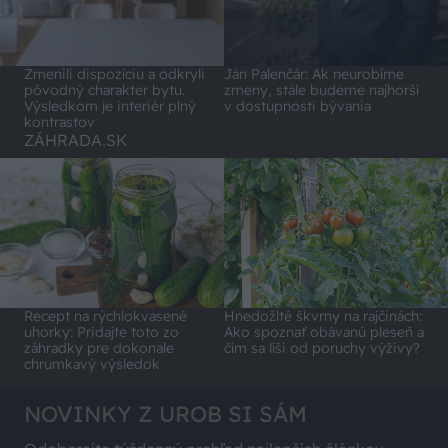
Zmenili dispozíciu a odkryli
Ján Palenčár: Ak neurobíme
pôvodný charakter bytu.
zmeny, stále budeme najhorší
Výsledkom je interiér plný
v dostupnosti bývania
kontrastov
ZÁHRADA.SK
Recept na rýchlokvasené
Hnedožlté škvrny na rajčinách:
uhorky: Pridajte toto zo
Ako spoznať obávanú pleseň a
záhradky pre dokonale
čím sa líši od poruchy výživy?
chrumkavý výsledok
NOVINKY Z UROB SI SÁM