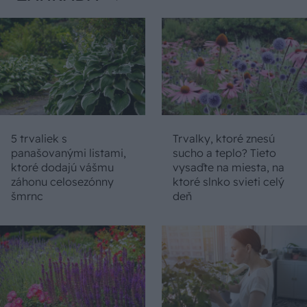
5 trvaliek s
Trvalky, ktoré znesú
panašovanými listami,
sucho a teplo? Tieto
ktoré dodajú vášmu
vysaďte na miesta, na
záhonu celosezónny
ktoré slnko svieti celý
šmrnc
deň