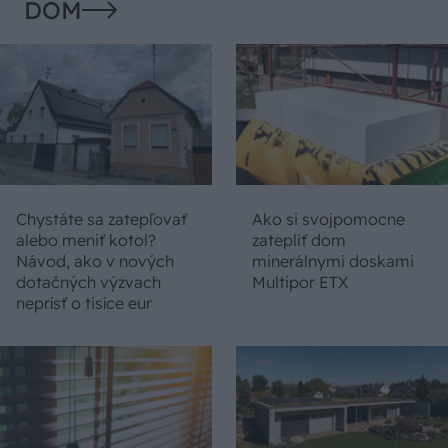
DOM
Chystáte sa zatepľovať
Ako si svojpomocne
alebo meniť kotol?
zatepliť dom
Návod, ako v nových
minerálnymi doskami
dotačných výzvach
Multipor ETX
neprísť o tisíce eur