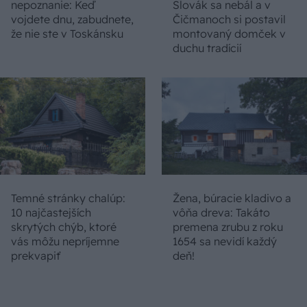
nepoznanie: Keď
Slovák sa nebál a v
vojdete dnu, zabudnete,
Čičmanoch si postavil
že nie ste v Toskánsku
montovaný domček v
duchu tradícií
Temné stránky chalúp:
Žena, búracie kladivo a
10 najčastejších
vôňa dreva: Takáto
skrytých chýb, ktoré
premena zrubu z roku
vás môžu nepríjemne
1654 sa nevidí každý
prekvapiť
deň!