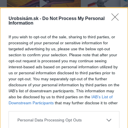
Urobsisám.sk -
Do Not Process My Personal
Information
Chcete dominantu interiéru,
Prečo klasická iz
If you wish to opt-out of the sale, sharing to third parties, or
ktorá pritiahne pohľady?
potrubia v mrazo
processing of your personal or sensitive information for
Vyrobte si takéto masívne
ako to vyriešiť r
targeted advertising by us, please use the below opt-out
section to confirm your selection. Please note that after your
orechové svietidlo
opt-out request is processed you may continue seeing
interest-based ads based on personal information utilized by
us or personal information disclosed to third parties prior to
your opt-out. You may separately opt-out of the further
disclosure of your personal information by third parties on the
NAJČÍTANEJŠIE
IAB’s list of downstream participants. This information may
also be disclosed by us to third parties on the
IAB’s List of
Downstream Participants
that may further disclose it to other
TÝŽDEŇ
MESIAC
third parties.
Trvalky, ktoré znesú sucho a teplo? Tieto
Please note that this website/app uses one or more Google
vysaďte na miesta, na ktoré slnko svieti celý
Personal Data Processing Opt Outs
services and may gather and store information including but
deň