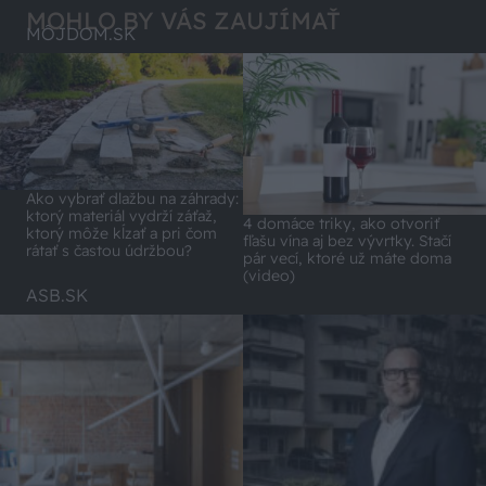
MOHLO BY VÁS ZAUJÍMAŤ
MÔJDOM.SK
Ako vybrať dlažbu na záhrady:
ktorý materiál vydrží záťaž,
4 domáce triky, ako otvoriť
ktorý môže kĺzať a pri čom
fľašu vína aj bez vývrtky. Stačí
rátať s častou údržbou?
pár vecí, ktoré už máte doma
(video)
ASB.SK