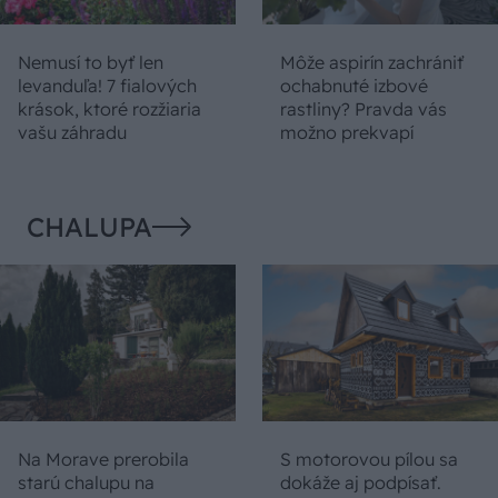
Nemusí to byť len
Môže aspirín zachrániť
levanduľa! 7 fialových
ochabnuté izbové
krások, ktoré rozžiaria
rastliny? Pravda vás
vašu záhradu
možno prekvapí
CHALUPA
Na Morave prerobila
S motorovou pílou sa
starú chalupu na
dokáže aj podpísať.