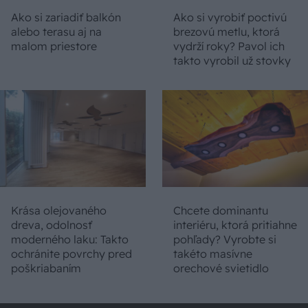
Ako si zariadiť balkón
Ako si vyrobiť poctivú
alebo terasu aj na
brezovú metlu, ktorá
malom priestore
vydrží roky? Pavol ich
takto vyrobil už stovky
Krása olejovaného
Chcete dominantu
dreva, odolnosť
interiéru, ktorá pritiahne
moderného laku: Takto
pohľady? Vyrobte si
ochránite povrchy pred
takéto masívne
poškriabaním
orechové svietidlo