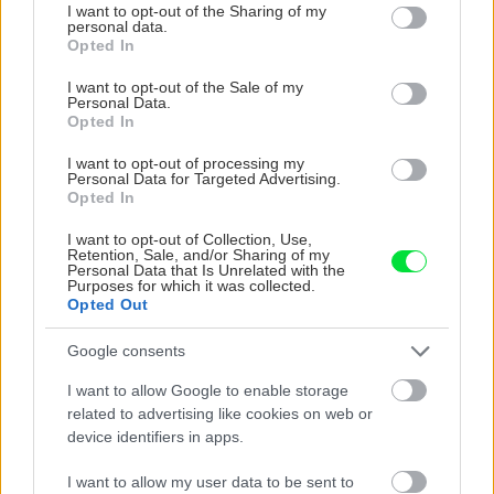
not limited to your visit or usage behaviour. You may click to
I want to opt-out of the Sharing of my
personal data.
grant or deny consent to Google and its third-party tags to
Vnútorné žalúzie sú v 40-stupňových
Opted In
use your data for below specified purposes in below Google
horúčavách pasca: Prečo z okna robia radiátor
consent section.
I want to opt-out of the Sale of my
a ako to vyriešiť za pár eur?
Personal Data.
Opted In
Čo robiť, ak paradajky dozrievajú pomaly? Trik
s odlisťovaním funguje aj cez leto, ale pozor na
I want to opt-out of processing my
Personal Data for Targeted Advertising.
chyby
Opted In
Chcete dominantu interiéru, ktorá pritiahne
I want to opt-out of Collection, Use,
Retention, Sale, and/or Sharing of my
pohľady? Vyrobte si takéto masívne orechové
Personal Data that Is Unrelated with the
svietidlo
Purposes for which it was collected.
Opted Out
Ako dlho variť kukuricu? Tieto časové rozdiely
Google consents
vás prekvapia
I want to allow Google to enable storage
related to advertising like cookies on web or
device identifiers in apps.
NAŠE ČASOPISY
I want to allow my user data to be sent to