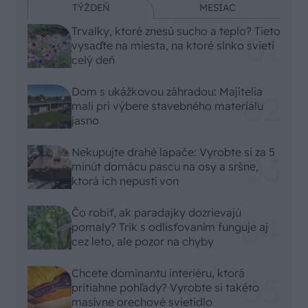
TÝŽDEŇ
MESIAC
Trvalky, ktoré znesú sucho a teplo? Tieto
vysaďte na miesta, na ktoré slnko svieti
celý deň
Dom s ukážkovou záhradou: Majitelia
mali pri výbere stavebného materiálu
jasno
Nekupujte drahé lapače: Vyrobte si za 5
minút domácu pascu na osy a sršne,
ktorá ich nepustí von
Čo robiť, ak paradajky dozrievajú
pomaly? Trik s odlisťovaním funguje aj
cez leto, ale pozor na chyby
Chcete dominantu interiéru, ktorá
pritiahne pohľady? Vyrobte si takéto
masívne orechové svietidlo