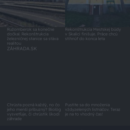
Ružomberok sa konečne
Rekonštrukcia Mestskej búdy
dočkal. Rekonštrukcia
v Skalici finišuje. Práce chcú
železničnej stanice sa stáva
stihnúť do konca leta
realitou
ZÁHRADA.SK
Chrústa pozná každý, no čo
Pustite sa do množenia
jeho menší príbuzný? Biológ
vždyzelených listnáčov. Teraz
vysvetľuje, či chrústik škodí
je na to vhodný čas!
záhrade
NOVINKY Z UROB SI SÁM