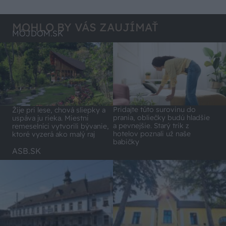
Lídli.
MOHLO BY VÁS ZAUJÍMAŤ
MÔJDOM.SK
Pridajte túto surovinu do
Žije pri lese, chová sliepky a
prania, obliečky budú hladšie
uspáva ju rieka. Miestni
a pevnejšie. Starý trik z
remeselníci vytvorili bývanie,
hotelov poznali už naše
ktoré vyzerá ako malý raj
babičky
ASB.SK