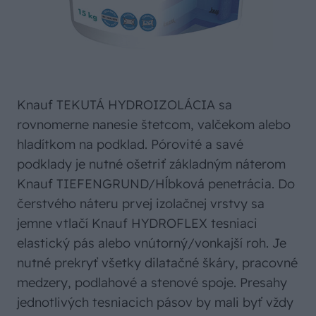
Knauf TEKUTÁ HYDROIZOLÁCIA sa
rovnomerne nanesie štetcom, valčekom alebo
hladítkom na podklad. Pórovité a savé
podklady je nutné ošetriť základným náterom
Knauf TIEFENGRUND/Hĺbková penetrácia. Do
čerstvého náteru prvej izolačnej vrstvy sa
jemne vtlačí Knauf HYDROFLEX tesniaci
elastický pás alebo vnútorný/vonkajší roh. Je
nutné prekryť všetky dilatačné škáry, pracovné
medzery, podlahové a stenové spoje. Presahy
jednotlivých tesniacich pásov by mali byť vždy