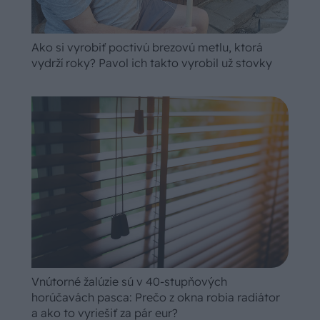
Ako si vyrobiť poctivú brezovú metlu, ktorá
vydrží roky? Pavol ich takto vyrobil už stovky
Vnútorné žalúzie sú v 40-stupňových
horúčavách pasca: Prečo z okna robia radiátor
a ako to vyriešiť za pár eur?