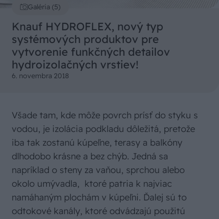
Galéria (5)
Knauf HYDROFLEX, nový typ
systémových produktov pre
vytvorenie funkčných detailov
hydroizolačných vrstiev!
6. novembra 2018
Všade tam, kde môže povrch prísť do styku s
vodou, je izolácia podkladu dôležitá, pretože
iba tak zostanú kúpeľne, terasy a balkóny
dlhodobo krásne a bez chýb. Jedná sa
napríklad o steny za vaňou, sprchou alebo
okolo umývadla, ktoré patria k najviac
namáhaným plochám v kúpeľni. Ďalej sú to
odtokové kanály, ktoré odvádzajú použitú