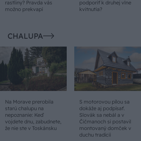
rastliny? Pravda vás
podporiť k druhej vlne
možno prekvapí
kvitnutia?
CHALUPA
Na Morave prerobila
S motorovou pílou sa
starú chalupu na
dokáže aj podpísať.
nepoznanie: Keď
Slovák sa nebál a v
vojdete dnu, zabudnete,
Čičmanoch si postavil
že nie ste v Toskánsku
montovaný domček v
duchu tradícií