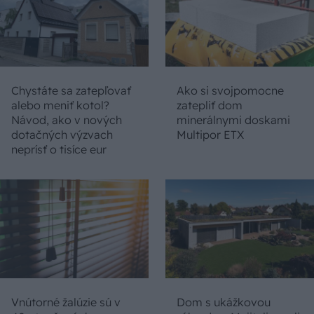
Chystáte sa zatepľovať
Ako si svojpomocne
alebo meniť kotol?
zatepliť dom
Návod, ako v nových
minerálnymi doskami
dotačných výzvach
Multipor ETX
neprísť o tisíce eur
Vnútorné žalúzie sú v
Dom s ukážkovou