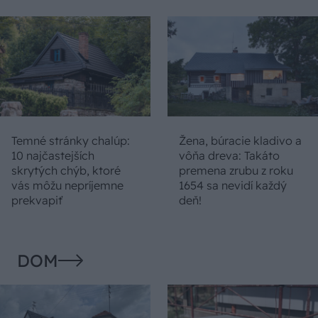
Temné stránky chalúp:
Žena, búracie kladivo a
10 najčastejších
vôňa dreva: Takáto
skrytých chýb, ktoré
premena zrubu z roku
vás môžu nepríjemne
1654 sa nevidí každý
prekvapiť
deň!
DOM