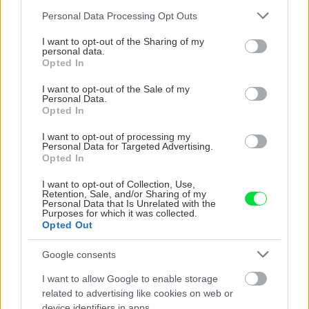
brutalistický klenot, bývalý
Please note that this website/app uses one or more Google
Personal Data Processing Opt Outs
InterContinental
services and may gather and store information including but
not limited to your visit or usage behaviour. You may click to
I want to opt-out of the Sharing of my
personal data.
grant or deny consent to Google and its third-party tags to
Opted In
Môj dom
use your data for below specified purposes in below Google
Prirodzená ochrana
consent section.
I want to opt-out of the Sale of my
paradajok: Tieto 3 rastliny
Personal Data.
odháňajú škodcov a
Opted In
zlepšujú chuť plodov
I want to opt-out of processing my
Personal Data for Targeted Advertising.
Opted In
I want to opt-out of Collection, Use,
KOMENTÁRE
Retention, Sale, and/or Sharing of my
Pridať
komentár
Personal Data that Is Unrelated with the
Purposes for which it was collected.
Opted Out
Google consents
VIDEO
I want to allow Google to enable storage
related to advertising like cookies on web or
device identifiers in apps.