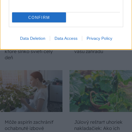
CONFIRM
Trvalky, ktoré znesú
Nemusí to byť len
Data Deletion
Data Access
Privacy Policy
sucho a teplo? Tieto
levanduľa! 7 fialových
vysaďte na miesta, na
krások, ktoré rozžiaria
ktoré slnko svieti celý
vašu záhradu
deň
Môže aspirín zachrániť
Júlový reštart uhoriek
ochabnuté izbové
nakladačiek: Ako ich