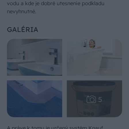
vodu a kde je dobré utesnenie podkladu
nevyhnutné.
GALÉRIA
A práve k tomu je určený systém Knauf