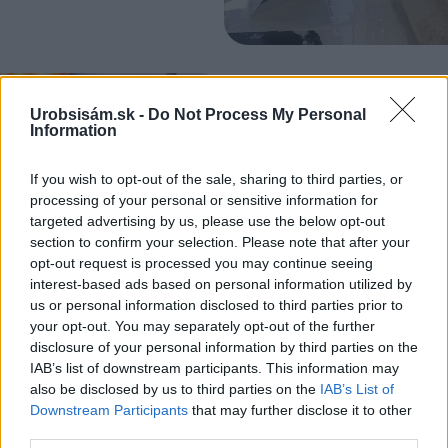
Gurmán
Urobsisám.sk -
Do Not Process My Personal
Tekvicový džem, ktorý si
Information
obľúbite: Skvelý na chlieb či
do palaciniek
If you wish to opt-out of the sale, sharing to third parties, or
processing of your personal or sensitive information for
targeted advertising by us, please use the below opt-out
section to confirm your selection. Please note that after your
Dom z tehly
opt-out request is processed you may continue seeing
Útulný dom, ktorý využíva
interest-based ads based on personal information utilized by
osvedčené stavebné
us or personal information disclosed to third parties prior to
materiály
your opt-out. You may separately opt-out of the further
disclosure of your personal information by third parties on the
IAB’s list of downstream participants. This information may
also be disclosed by us to third parties on the
IAB’s List of
ASB.sk
Ikonický pražský hotel
Downstream Participants
that may further disclose it to other
vstupuje do novej éry.
third parties.
Takto sa zmenil