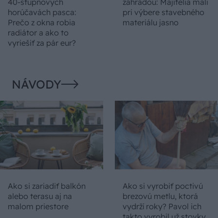
40-stupňových
záhradou: Majitelia mali
horúčavách pasca:
pri výbere stavebného
Prečo z okna robia
materiálu jasno
radiátor a ako to
vyriešiť za pár eur?
NÁVODY
Ako si zariadiť balkón
Ako si vyrobiť poctivú
alebo terasu aj na
brezovú metlu, ktorá
malom priestore
vydrží roky? Pavol ich
takto vyrobil už stovky