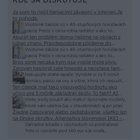
Ja som to riešil tieniacimi závesmi v interieri.Je
to pohoda.
Vnútorné žalúzie sú v 40-stupňových horúčavách
pasca: Prečo z okna robia radiátor a ako to
Akurát ten problém doma riešime na oknách z
vyriešiť za pár eur?
južnej strany. Pravdepodobne pôjdeme do
vonkajšieho tienenia na spôsob markízy
Vnútorné žalúzie sú v 40-stupňových horúčavách
250x150cm. Čínsky predajcovia idú okolo 100
pasca: Prečo z okna robia radiátor a ako to
eur kus.
Bros sprej necaka kym osa vypije moje pivo.
vyriešiť za pár eur?
Zaroven nasmrdi cele hniezdo a neostane tam
nic zive. Vasa pasca naucinke moc efektivne.
Nekupujte drahé lapače: Vyrobte si za 5 minút
Skor pritiahne slimaky
domácu pascu na osy a sršne, ktorá ich nepustí
Ten článok mal takú výpovednú hodnotu ako
von
učivo pre 3 ročník základnej školy. To fakt? AI
alebo nejaka kniha z VŠ? Dnešné rychlotvrdnuce
Viete, kedy použiť akú maltu? Spoznajte rozdiely,
malty - pevnosť 40 Mpa a doba schnutia tak 15
ktoré vám ušetria čas v stavebninách aj pri práci
minut , k tomu vodotesné s kryštálikou. A rozdiel
Žiadne čapovanie alebo zadlabávanie, všetko len
na čínske skrutky. Alternatíva slovenskej IKEI -
- schnutie a zretie. Nič?
čo sa týka pevnosti. Autor si nedal veľa námahy s
Záhradné ležadlá v obchodoch sú predražené.
remeselným spracovaním, škoda. No lepšie než
Toto si vyrobíte pod 140 eur a je oveľa
ten odpad z DTD predávaný v Kauflande alebo
pohodlnejšie!