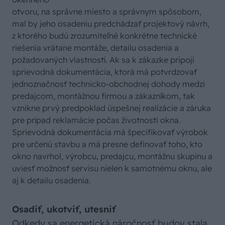
otvoru, na správne miesto a správnym spôsobom,
mal by jeho osadeniu predchádzať projektový návrh,
z ktorého budú zrozumiteľné konkrétne technické
riešenia vrátane montáže, detailu osadenia a
požadovaných vlastností. Ak sa k zákazke pripojí
sprievodná dokumentácia, ktorá má potvrdzovať
jednoznačnosť technicko-obchodnej dohody medzi
predajcom, montážnou firmou a zákazníkom, tak
vznikne prvý predpoklad úspešnej realizácie a záruka
pre prípad reklamácie počas životnosti okna.
Sprievodná dokumentácia má špecifikovať výrobok
pre určenú stavbu a má presne definovať toho, kto
okno navrhol, výrobcu, predajcu, montážnu skupinu a
uviesť možnosť servisu nielen k samotnému oknu, ale
aj k detailu osadenia.
Osadiť, ukotviť, utesniť
Odkedy sa energetická náročnosť budov stala