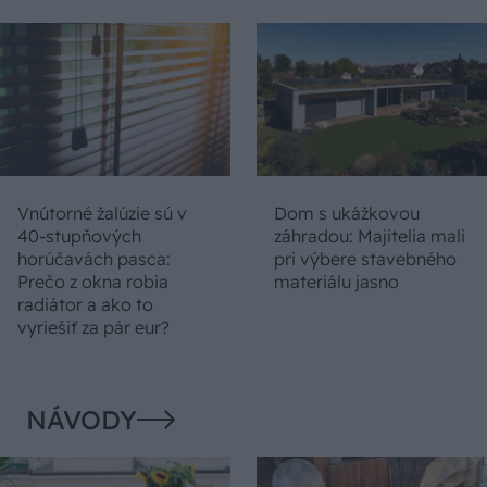
Vnútorné žalúzie sú v
Dom s ukážkovou
40-stupňových
záhradou: Majitelia mali
horúčavách pasca:
pri výbere stavebného
Prečo z okna robia
materiálu jasno
radiátor a ako to
vyriešiť za pár eur?
NÁVODY