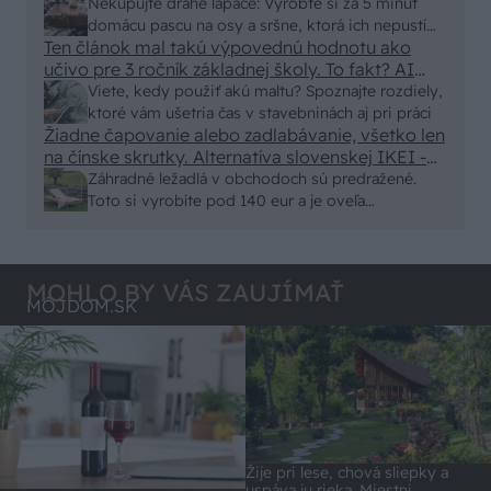
nic zive. Vasa pasca naucinke moc efektivne.
Nekupujte drahé lapače: Vyrobte si za 5 minút
Skor pritiahne slimaky
domácu pascu na osy a sršne, ktorá ich nepustí
Ten článok mal takú výpovednú hodnotu ako
von
učivo pre 3 ročník základnej školy. To fakt? AI
alebo nejaka kniha z VŠ? Dnešné rychlotvrdnuce
Viete, kedy použiť akú maltu? Spoznajte rozdiely,
malty - pevnosť 40 Mpa a doba schnutia tak 15
ktoré vám ušetria čas v stavebninách aj pri práci
minut , k tomu vodotesné s kryštálikou. A rozdiel
Žiadne čapovanie alebo zadlabávanie, všetko len
na čínske skrutky. Alternatíva slovenskej IKEI -
- schnutie a zretie. Nič?
čo sa týka pevnosti. Autor si nedal veľa námahy s
Záhradné ležadlá v obchodoch sú predražené.
remeselným spracovaním, škoda. No lepšie než
Toto si vyrobíte pod 140 eur a je oveľa
ten odpad z DTD predávaný v Kauflande alebo
pohodlnejšie!
Lídli.
MOHLO BY VÁS ZAUJÍMAŤ
MÔJDOM.SK
Žije pri lese, chová sliepky a
uspáva ju rieka. Miestni