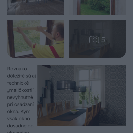
Rovnako
dôležité sú aj
technické
„maličkosti“,
nevyhnutné
pri osádzaní
okna. Kým
však okno
dosadne do
okenného