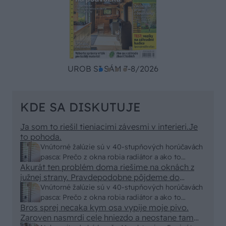
UROB SI SÁM 7-8/2026
KDE SA DISKUTUJE
Ja som to riešil tieniacimi závesmi v interieri.Je
to pohoda.
Vnútorné žalúzie sú v 40-stupňových horúčavách
pasca: Prečo z okna robia radiátor a ako to
Akurát ten problém doma riešime na oknách z
vyriešiť za pár eur?
južnej strany. Pravdepodobne pôjdeme do
vonkajšieho tienenia na spôsob markízy
Vnútorné žalúzie sú v 40-stupňových horúčavách
250x150cm. Čínsky predajcovia idú okolo 100
pasca: Prečo z okna robia radiátor a ako to
eur kus.
Bros sprej necaka kym osa vypije moje pivo.
vyriešiť za pár eur?
Zaroven nasmrdi cele hniezdo a neostane tam