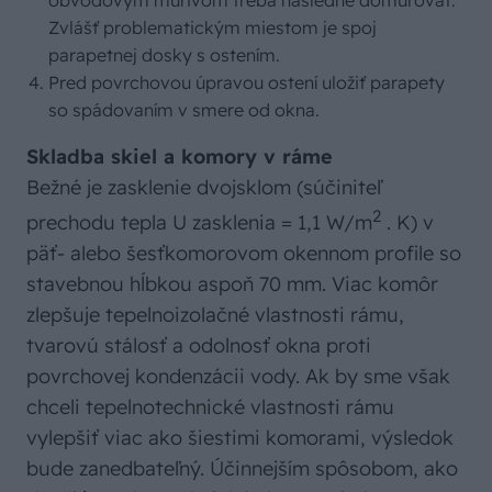
Zvlášť problematickým miestom je spoj
parapetnej dosky s ostením.
Pred povrchovou úpravou ostení uložiť parapety
so spádovaním v smere od okna.
Skladba skiel a komory v ráme
Bežné je zasklenie dvojsklom (súčiniteľ
2
prechodu tepla U zasklenia = 1,1 W/m
. K) v
päť- alebo šesťkomorovom okennom profile so
stavebnou hĺbkou aspoň 70 mm. Viac komôr
zlepšuje tepelnoizolačné vlastnosti rámu,
tvarovú stálosť a odolnosť okna proti
povrchovej kondenzácii vody. Ak by sme však
chceli tepelnotechnické vlastnosti rámu
vylepšiť viac ako šiestimi komorami, výsledok
bude zanedbateľný. Účinnejším spôsobom, ako