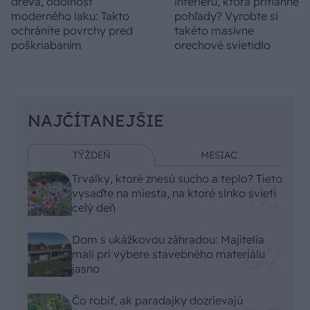
dreva, odolnosť
interiéru, ktorá pritiahne
moderného laku: Takto
pohľady? Vyrobte si
ochránite povrchy pred
takéto masívne
poškriabaním
orechové svietidlo
NAJČÍTANEJŠIE
TÝŽDEŇ
MESIAC
Trvalky, ktoré znesú sucho a teplo? Tieto
vysaďte na miesta, na ktoré slnko svieti
celý deň
Dom s ukážkovou záhradou: Majitelia
mali pri výbere stavebného materiálu
jasno
Čo robiť, ak paradajky dozrievajú