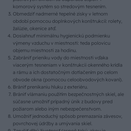
komorový systém so stredovým tesnením.
Obmedziť nadmerné tepelné zisky v letnom
období pomocou doplnkových konštrukcií: rolety,
žalúzie, okenice atď.
Dosiahnuť minimálnu hygienickú podmienku
výmeny vzduchu v miestnosti: teda polovicu
objemu miestnosti za hodinu.
Zabrániť prieniku vody do miestnosti vďaka
viacerým tesneniam v konštrukcii okenného krídla
a rámu a ich dostatočným dotlačením po celom
obvode okna (pomocou celoobvodových kovaní).
Brániť prenikaniu hluku z exteriéru.
Brániť vlámaniu použitím bezpečnostných skiel, ale
súčasne umožniť prípadný únik z budovy pred
požiarom alebo iným nebezpečenstvom.
Umožniť jednoduchý spôsob premazania závesov,
povrchovej údržby a umývania skiel.
Zaručiť dlhú životnosť (aspoň takú, akou je