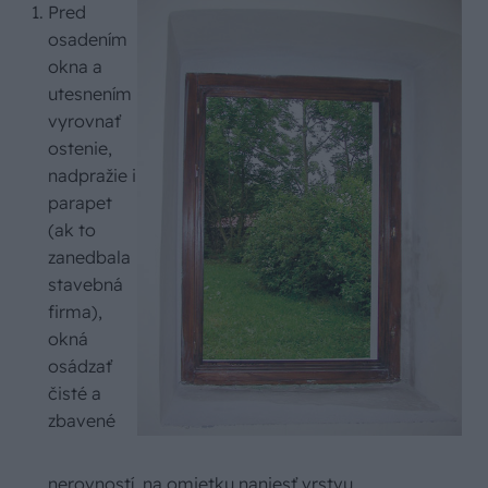
Pred
osadením
okna a
utesnením
vyrovnať
ostenie,
nadpražie i
parapet
(ak to
zanedbala
stavebná
firma),
okná
osádzať
čisté a
zbavené
nerovností, na omietku naniesť vrstvu