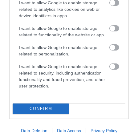
Stavebný materiál
I want to allow Google to enable storage
related to analytics like cookies on web or
Okná pre každú domácnosť
device identifiers in apps.
a každý rozpočet
I want to allow Google to enable storage
related to functionality of the website or app.
I want to allow Google to enable storage
Stavebný materiál
related to personalization.
Ako kupovať nové okná
I want to allow Google to enable storage
related to security, including authentication
functionality and fraud prevention, and other
user protection.
Aktuality
Ako zvýšiť bezpečnosť
CONFIRM
okien
Data Deletion
Data Access
Privacy Policy