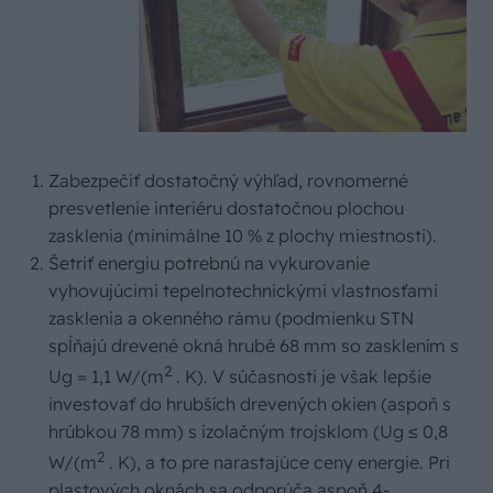
Zabezpečiť dostatočný výhľad, rovnomerné
presvetlenie interiéru dostatočnou plochou
zasklenia (minimálne 10 % z plochy miestnosti).
Šetriť energiu potrebnú na vykurovanie
vyhovujúcimi tepelnotechnickými vlastnosťami
zasklenia a okenného rámu (podmienku STN
spĺňajú drevené okná hrubé 68 mm so zasklením s
2
Ug = 1,1 W/(m
. K). V súčasnosti je však lepšie
investovať do hrubších drevených okien (aspoň s
hrúbkou 78 mm) s izolačným trojsklom (Ug ≤ 0,8
2
W/(m
. K), a to pre narastajúce ceny energie. Pri
plastových oknách sa odporúča aspoň 4-