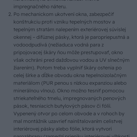
impregnačného náteru.
Po mechanickom ukotvení okna, zabezpečiť
konštrukciu proti vzniku tepelných mostov a
tepelným stratám nalepením exteriérovej súvislej
okennej – difúznej pásky, ktorá je paropriepustná a
vodoodpudivá (nežiaduca vodná para z
pripojovacej škáry ňou môže prestupovať, okno
však ochráni pred dažďovou vodou a UV slnečným
žiarením). Potom treba vyplniť škáry ostenia po
celej šírke a dĺžke obvodu okna tepelnoizolačným
materiálom (PUR penou s nízkou expanziou alebo
minerálnou vlnou). Okno možno tesniť pomocou
striekateľného tmelu, impregnovaných penových
pások, tesniacich butylových pásov či fólií.
Vypenený otvor po celom obvode a v rohoch by
mal montážnik uzavrieť nainštalovaním celistvej
interiérovej pásky alebo fólie, ktorá vytvorí
parozábranu (zamedzí prieniku interiérovej vlhkosti