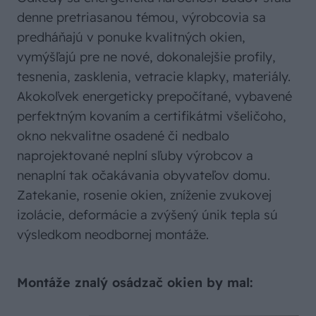
denne pretriasanou témou, výrobcovia sa
predháňajú v ponuke kvalitných okien,
vymýšľajú pre ne nové, dokonalejšie profily,
tesnenia, zasklenia, vetracie klapky, materiály.
Akokoľvek energeticky prepočítané, vybavené
perfektným kovaním a certifikátmi všeličoho,
okno nekvalitne osadené či nedbalo
naprojektované neplní sľuby výrobcov a
nenaplní tak očakávania obyvateľov domu.
Zatekanie, rosenie okien, zníženie zvukovej
izolácie, deformácie a zvýšený únik tepla sú
výsledkom neodbornej montáže.
Montáže znalý osádzač okien by mal: