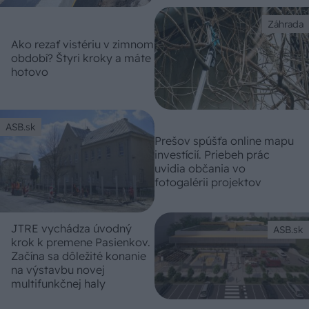
Záhrada
Ako rezať vistériu v zimnom
období? Štyri kroky a máte
hotovo
ASB.sk
Prešov spúšťa online mapu
investícií. Priebeh prác
uvidia občania vo
fotogalérii projektov
JTRE vychádza úvodný
ASB.sk
krok k premene Pasienkov.
Začína sa dôležité konanie
na výstavbu novej
multifunkčnej haly