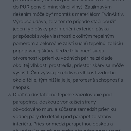
do PUR peny či minerálnej vlny). Zaujímavým
riešením môže byť montáž s materiálom TwinAktiv.
Výrobca udáva, že v tomto prípade stačí použiť
jeden typ pásky pre interiér i exteriér; páska
prispôsobí svoje vlastnosti okolitým tepelným
pomerom a celoročne zaistí suchú tepelnú izoláciu
pripojovacej škáry. Keďže fólia mení svoju
otvorenosť k prieniku vodných pár na základe
okolitej vlhkosti prostredia, priestor škáry sa môže
vysušiť. Čím vyššia je relatívna vlhkosť vzduchu
okolo fólie, tým nižšia je jej parotesná schopnosť a
naopak.
Dbať na dostatočné tepelné zaizolovanie pod
parapetnou doskou z vonkajšej strany
obvodového múru a súčasne zamedziť prieniku
vodnej pary do detailu pod parapet zo strany
interiéru. Priestor medzi parapetnou doskou a
obvodovým murivom treba následne domurovať.