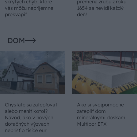
skrytých chýb, ktoré
premena zrubu z roku
vás môžu nepríjemne
1654 sa nevidí každý
prekvapiť
deň!
DOM
Chystáte sa zatepľovať
Ako si svojpomocne
alebo meniť kotol?
zatepliť dom
Návod, ako v nových
minerálnymi doskami
dotačných výzvach
Multipor ETX
neprísť o tisíce eur