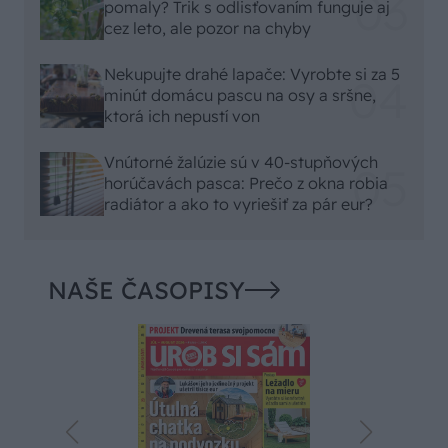
pomaly? Trik s odlisťovaním funguje aj
cez leto, ale pozor na chyby
Nekupujte drahé lapače: Vyrobte si za 5
minút domácu pascu na osy a sršne,
ktorá ich nepustí von
Vnútorné žalúzie sú v 40-stupňových
horúčavách pasca: Prečo z okna robia
radiátor a ako to vyriešiť za pár eur?
NAŠE ČASOPISY