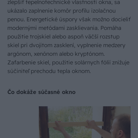
zlepšiť tepelnotechnické vlastnosti okna, sa
ukázalo zaplnenie komôr profilu izolačnou
penou. Energetické úspory však možno docieliť
modernými metódami zasklievania. Pomáha
použitie trojskiel alebo aspoň väčší rozstup
skiel pri dvojitom zasklení, vyplnenie medzery
argónom, xenónom alebo kryptónom.
Zafarbenie skiel, použitie solárnych fólií znižuje
súčiniteľ prechodu tepla oknom.
Čo dokáže súčasné okno