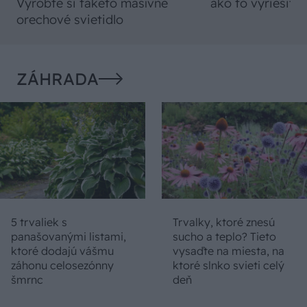
Vyrobte si takéto masívne
ako to vyriešiť r
orechové svietidlo
ZÁHRADA
5 trvaliek s
Trvalky, ktoré znesú
panašovanými listami,
sucho a teplo? Tieto
ktoré dodajú vášmu
vysaďte na miesta, na
záhonu celosezónny
ktoré slnko svieti celý
šmrnc
deň