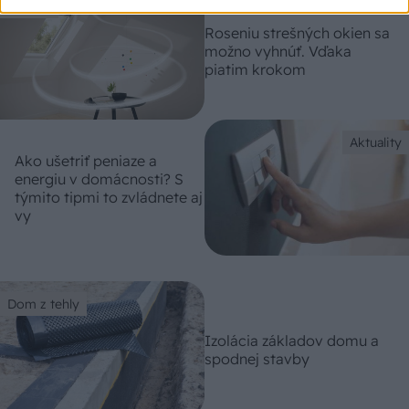
Strecha
Roseniu strešných okien sa
možno vyhnúť. Vďaka
piatim krokom
Aktuality
Ako ušetriť peniaze a
energiu v domácnosti? S
týmito tipmi to zvládnete aj
vy
Dom z tehly
Izolácia základov domu a
spodnej stavby