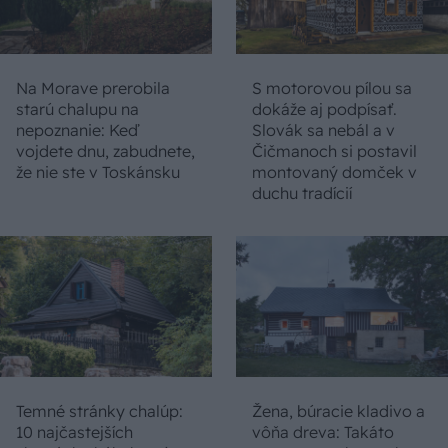
Na Morave prerobila
S motorovou pílou sa
starú chalupu na
dokáže aj podpísať.
nepoznanie: Keď
Slovák sa nebál a v
vojdete dnu, zabudnete,
Čičmanoch si postavil
že nie ste v Toskánsku
montovaný domček v
duchu tradícií
Temné stránky chalúp:
Žena, búracie kladivo a
10 najčastejších
vôňa dreva: Takáto