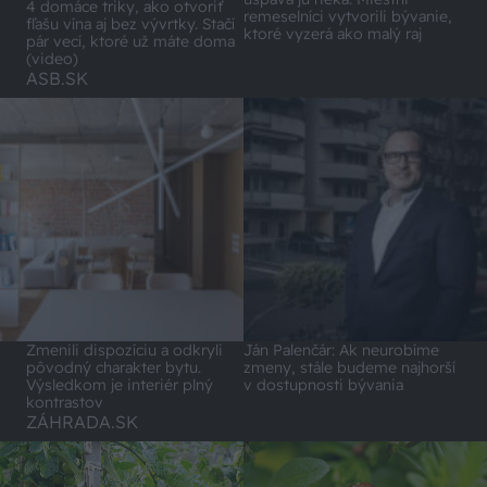
4 domáce triky, ako otvoriť
remeselníci vytvorili bývanie,
fľašu vína aj bez vývrtky. Stačí
ktoré vyzerá ako malý raj
pár vecí, ktoré už máte doma
(video)
ASB.SK
Zmenili dispozíciu a odkryli
Ján Palenčár: Ak neurobíme
pôvodný charakter bytu.
zmeny, stále budeme najhorší
Výsledkom je interiér plný
v dostupnosti bývania
kontrastov
ZÁHRADA.SK