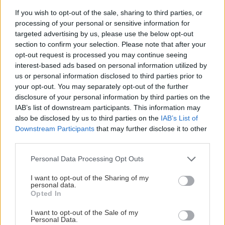
If you wish to opt-out of the sale, sharing to third parties, or
processing of your personal or sensitive information for
targeted advertising by us, please use the below opt-out
section to confirm your selection. Please note that after your
opt-out request is processed you may continue seeing
interest-based ads based on personal information utilized by
us or personal information disclosed to third parties prior to
your opt-out. You may separately opt-out of the further
disclosure of your personal information by third parties on the
IAB’s list of downstream participants. This information may
also be disclosed by us to third parties on the
IAB’s List of
Downstream Participants
that may further disclose it to other
third parties.
Vnútorné žalúzie sú v 40-stupňových
horúčavách pasca: Prečo z okna robia radiátor
Please note that this website/app uses one or more Google
Personal Data Processing Opt Outs
a ako to vyriešiť za pár eur?
services and may gather and store information including but
not limited to your visit or usage behaviour. You may click to
I want to opt-out of the Sharing of my
personal data.
grant or deny consent to Google and its third-party tags to
Opted In
use your data for below specified purposes in below Google
consent section.
I want to opt-out of the Sale of my
Personal Data.