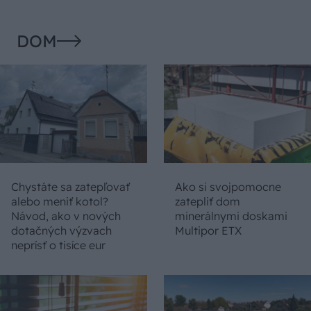
DOM
Chystáte sa zatepľovať
Ako si svojpomocne
alebo meniť kotol?
zatepliť dom
Návod, ako v nových
minerálnymi doskami
dotačných výzvach
Multipor ETX
neprísť o tisíce eur