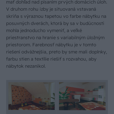
mať dohľad nad písaním prvých domácich úloh.
V druhom rohu izby je situovaná vstavaná
skriňa s výraznou tapetou vo farbe nábytku na
posuvných dverách, ktorá by sa v budúcnosti
mohla jednoducho vymeniť, a veľké
priestranstvo na hranie s variabilným úložným
priestorom. Farebnosť nábytku je v tomto
riešení odvážnejšia, preto by sme mali doplnky,
farbu stien a textílie riešiť s rozvahou, aby
nábytok nezanikol.