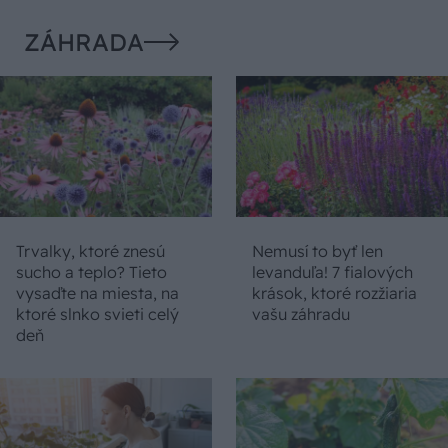
ZÁHRADA
Trvalky, ktoré znesú
Nemusí to byť len
sucho a teplo? Tieto
levanduľa! 7 fialových
vysaďte na miesta, na
krások, ktoré rozžiaria
ktoré slnko svieti celý
vašu záhradu
deň