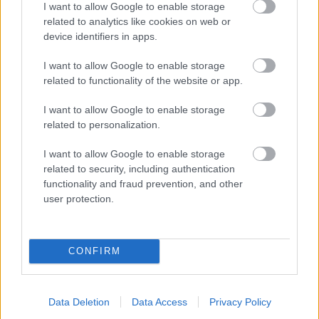
I want to allow Google to enable storage
related to analytics like cookies on web or
device identifiers in apps.
Rekonštrukcia bytu
Vinylová podlaha alebo
I want to allow Google to enable storage
skôr laminát? Dokážu
related to functionality of the website or app.
nahradiť keramickú dlažbu
v kúpeľni a v kuchyni?
I want to allow Google to enable storage
related to personalization.
I want to allow Google to enable storage
ASB.sk
related to security, including authentication
Rekonštrukcia Bierovských
functionality and fraud prevention, and other
mostov finišuje. Cestu pri
user protection.
Trenčíne sprístupnia
motoristom o pol roka skôr
CONFIRM
ASB.sk
Kolaudátor hodnotí Green
Data Deletion
Data Access
Privacy Policy
Atrium. Čím tento projekt