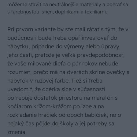
môžeme staviť na neutrálnejšie materiály a pohrať sa
s farebnosťou stien, doplnkami a textíliami.
Pri prvom variante by ste mali rátať s tým, že v
budúcnosti bude treba opäť investovať do
nábytku, prípadne do výmeny alebo úpravy
jeho častí, pretože je veľká pravdepodobnosť,
že vaše milované dieťa o pár rokov nebude
rozumieť, prečo má na dverách skrine ovečky a
nábytok v ružovej farbe. Tiež si treba
uvedomiť, že dcérka síce v súčasnosti
potrebuje dostatok priestoru na maratón s
kočiarom krížom-krážom po izbe a na
rozkladanie hračiek od oboch babičiek, no o
nejaký čas pôjde do školy a jej potreby sa
zmenia.