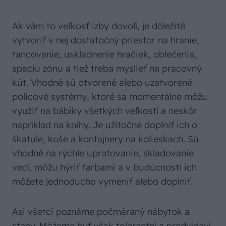
Ak vám to veľkosť izby dovolí, je dôležité
vytvoriť v nej dostatočný priestor na hranie,
tancovanie, uskladnenie hračiek, oblečenia,
spaciu zónu a tiež treba myslieť na pracovný
kút. Vhodné sú otvorené alebo uzatvorené
policové systémy, ktoré sa momentálne môžu
využiť na bábiky všetkých veľkostí a neskôr
napríklad na knihy. Je užitočné doplniť ich o
škatule, koše a kontajnery na kolieskach. Sú
vhodné na rýchle upratovanie, skladovanie
vecí, môžu hýriť farbami a v budúcnosti ich
môžete jednoducho vymeniť alebo doplniť.
Asi všetci poznáme počmáraný nábytok a
steny. Môžeme byť však tolerantní a predvídaví