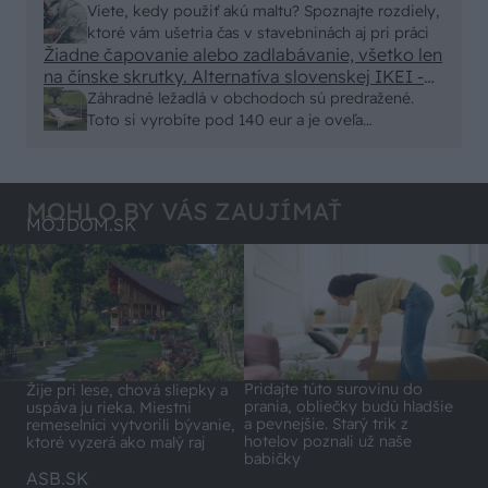
alebo nejaka kniha z VŠ? Dnešné rychlotvrdnuce
Viete, kedy použiť akú maltu? Spoznajte rozdiely,
malty - pevnosť 40 Mpa a doba schnutia tak 15
ktoré vám ušetria čas v stavebninách aj pri práci
minut , k tomu vodotesné s kryštálikou. A rozdiel
Žiadne čapovanie alebo zadlabávanie, všetko len
na čínske skrutky. Alternatíva slovenskej IKEI -
- schnutie a zretie. Nič?
čo sa týka pevnosti. Autor si nedal veľa námahy s
Záhradné ležadlá v obchodoch sú predražené.
remeselným spracovaním, škoda. No lepšie než
Toto si vyrobíte pod 140 eur a je oveľa
ten odpad z DTD predávaný v Kauflande alebo
pohodlnejšie!
Lídli.
MOHLO BY VÁS ZAUJÍMAŤ
MÔJDOM.SK
Pridajte túto surovinu do
Žije pri lese, chová sliepky a
prania, obliečky budú hladšie
uspáva ju rieka. Miestni
a pevnejšie. Starý trik z
remeselníci vytvorili bývanie,
hotelov poznali už naše
ktoré vyzerá ako malý raj
babičky
ASB.SK