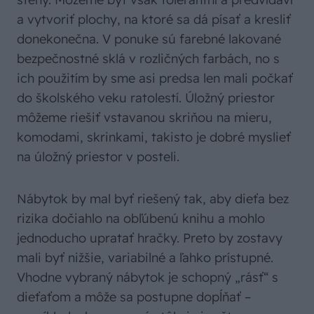
a vytvoriť plochy, na ktoré sa dá písať a kresliť
donekonečna. V ponuke sú farebné lakované
bezpečnostné sklá v rozličných farbách, no s
ich použitím by sme asi predsa len mali počkať
do školského veku ratolestí. Úložný priestor
môžeme riešiť vstavanou skriňou na mieru,
komodami, skrinkami, takisto je dobré myslieť
na úložný priestor v posteli.
Nábytok by mal byť riešený tak, aby dieťa bez
rizika dočiahlo na obľúbenú knihu a mohlo
jednoducho upratať hračky. Preto by zostavy
mali byť nižšie, variabilné a ľahko prístupné.
Vhodne vybraný nábytok je schopný „rásť“ s
dieťaťom a môže sa postupne dopĺňať –