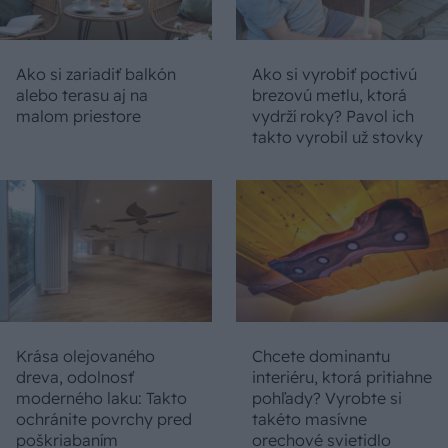
Ako si zariadiť balkón
Ako si vyrobiť poctivú
alebo terasu aj na
brezovú metlu, ktorá
malom priestore
vydrží roky? Pavol ich
takto vyrobil už stovky
Krása olejovaného
Chcete dominantu
dreva, odolnosť
interiéru, ktorá pritiahne
moderného laku: Takto
pohľady? Vyrobte si
ochránite povrchy pred
takéto masívne
poškriabaním
orechové svietidlo