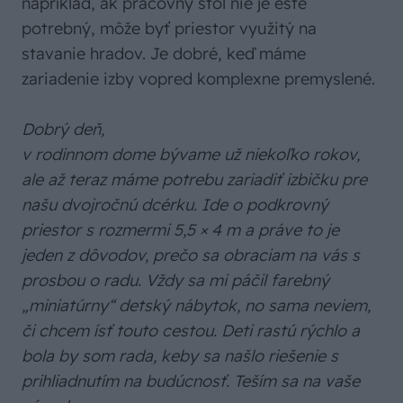
napríklad, ak pracovný stôl nie je ešte
potrebný, môže byť priestor využitý na
stavanie hradov. Je dobré, keď máme
zariadenie izby vopred komplexne premyslené.
Dobrý deň,
v rodinnom dome bývame už niekoľko rokov,
ale až teraz máme potrebu zariadiť izbičku pre
našu dvojročnú dcérku. Ide o podkrovný
priestor s rozmermi 5,5 × 4 m a práve to je
jeden z dôvodov, prečo sa obraciam na vás s
prosbou o radu. Vždy sa mi páčil farebný
„miniatúrny“ detský nábytok, no sama neviem,
či chcem ísť touto cestou. Deti rastú rýchlo a
bola by som rada, keby sa našlo riešenie s
prihliadnutím na budúcnosť. Teším sa na vaše