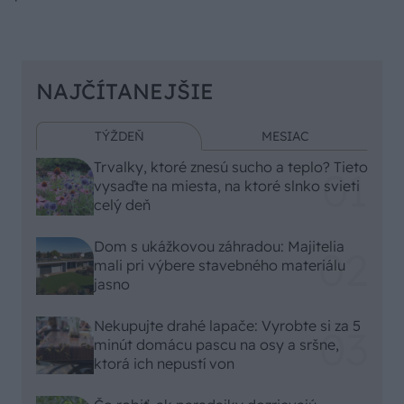
NAJČÍTANEJŠIE
TÝŽDEŇ
MESIAC
Trvalky, ktoré znesú sucho a teplo? Tieto
vysaďte na miesta, na ktoré slnko svieti
celý deň
Dom s ukážkovou záhradou: Majitelia
mali pri výbere stavebného materiálu
jasno
Nekupujte drahé lapače: Vyrobte si za 5
minút domácu pascu na osy a sršne,
ktorá ich nepustí von