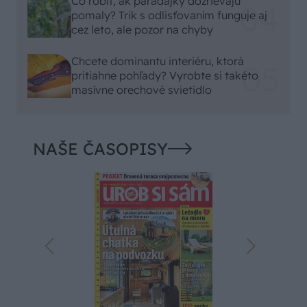
Čo robiť, ak paradajky dozrievajú
pomaly? Trik s odlisťovaním funguje aj
cez leto, ale pozor na chyby
Chcete dominantu interiéru, ktorá
pritiahne pohľady? Vyrobte si takéto
masívne orechové svietidlo
NAŠE ČASOPISY