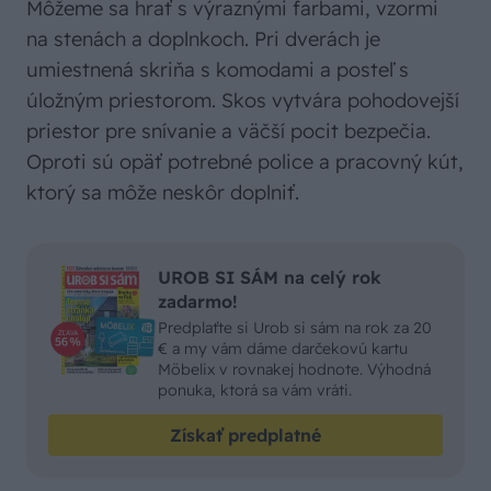
Môžeme sa hrať s výraznými farbami, vzormi
na stenách a doplnkoch. Pri dverách je
umiestnená skriňa s komodami a posteľ s
úložným priestorom. Skos vytvára pohodovejší
priestor pre snívanie a väčší pocit bezpečia.
Oproti sú opäť potrebné police a pracovný kút,
ktorý sa môže neskôr doplniť.
UROB SI SÁM na celý rok
zadarmo!
Predplaťte si Urob si sám na rok za 20
€ a my vám dáme darčekovú kartu
Möbelix v rovnakej hodnote. Výhodná
ponuka, ktorá sa vám vráti.
Získať predplatné