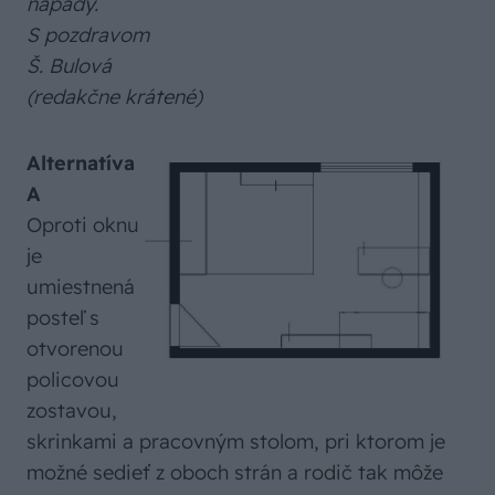
nápady.
S pozdravom
Š. Bulová
(redakčne krátené)
Alternatíva
A
Oproti oknu
je
umiestnená
posteľ s
otvorenou
policovou
zostavou,
skrinkami a pracovným stolom, pri ktorom je
možné sedieť z oboch strán a rodič tak môže