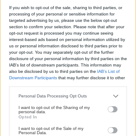
If you wish to opt-out of the sale, sharing to third parties, or
processing of your personal or sensitive information for
targeted advertising by us, please use the below opt-out
Vnútorné žalúzie sú v 40-stupňových
section to confirm your selection. Please note that after your
horúčavách pasca: Prečo z okna robia radiátor
opt-out request is processed you may continue seeing
a ako to vyriešiť za pár eur?
interest-based ads based on personal information utilized by
us or personal information disclosed to third parties prior to
your opt-out. You may separately opt-out of the further
disclosure of your personal information by third parties on the
Rekonštrukcia bytu
IAB’s list of downstream participants. This information may
also be disclosed by us to third parties on the
IAB’s List of
Downstream Participants
that may further disclose it to other
Bezpečnosť dverí
third parties.
Please note that this website/app uses one or more Google
Personal Data Processing Opt Outs
services and may gather and store information including but
not limited to your visit or usage behaviour. You may click to
I want to opt-out of the Sharing of my
Rekonštrukcia bytu
personal data.
grant or deny consent to Google and its third-party tags to
Opted In
use your data for below specified purposes in below Google
Vykurovacie systémy
consent section.
I want to opt-out of the Sale of my
Personal Data.