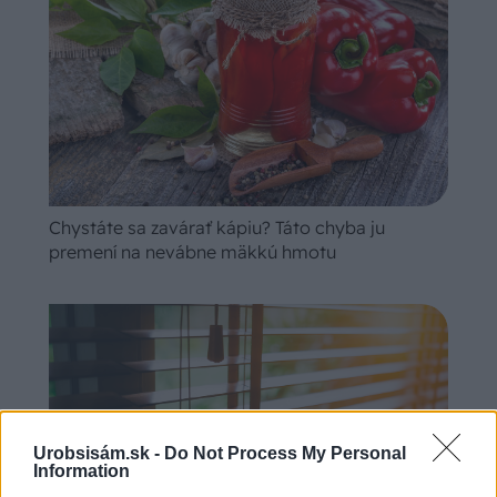
Chystáte sa zavárať kápiu? Táto chyba ju
premení na nevábne mäkkú hmotu
Urobsisám.sk -
Do Not Process My Personal
Information