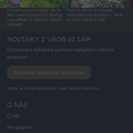
Chrústa pozná každý, no čo
Pustite sa do množenia
jeho menší príbuzný? Biológ
vždyzelených listnáčov. Teraz
vysvetľuje, či chrústik škodí
je na to vhodný čas!
záhrade
NOVINKY Z UROB SI SÁM
Odoberajte týždenný prehľad najlepších článkov
emailom:
Odoberať bezplatný newsletter
Odber je možné kedykoľvek zrušiť jedným kliknutím.
O NÁS
O nás
Predplatné