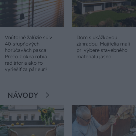
Vnútorné žalúzie sú v
Dom s ukážkovou
40-stupňových
záhradou: Majitelia mali
horúčavách pasca:
pri výbere stavebného
Prečo z okna robia
materiálu jasno
radiátor a ako to
vyriešiť za pár eur?
NÁVODY