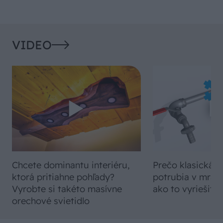
VIDEO
Chcete dominantu interiéru,
Prečo klasická iz
ktorá pritiahne pohľady?
potrubia v mrazo
Vyrobte si takéto masívne
ako to vyriešiť r
orechové svietidlo