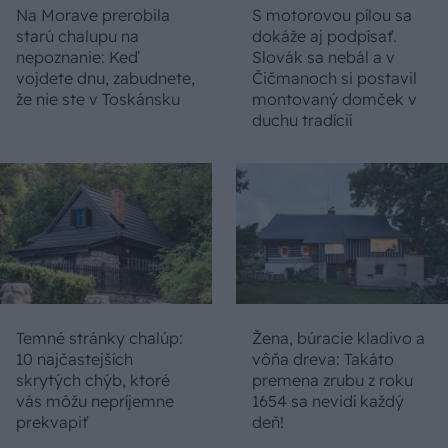
Na Morave prerobila
S motorovou pílou sa
starú chalupu na
dokáže aj podpísať.
nepoznanie: Keď
Slovák sa nebál a v
vojdete dnu, zabudnete,
Čičmanoch si postavil
že nie ste v Toskánsku
montovaný domček v
duchu tradícií
Temné stránky chalúp:
Žena, búracie kladivo a
10 najčastejších
vôňa dreva: Takáto
skrytých chýb, ktoré
premena zrubu z roku
vás môžu nepríjemne
1654 sa nevidí každý
prekvapiť
deň!