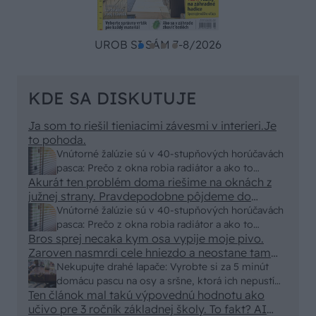
UROB SI SÁM 7-8/2026
KDE SA DISKUTUJE
Ja som to riešil tieniacimi závesmi v interieri.Je
to pohoda.
Vnútorné žalúzie sú v 40-stupňových horúčavách
pasca: Prečo z okna robia radiátor a ako to
Akurát ten problém doma riešime na oknách z
vyriešiť za pár eur?
južnej strany. Pravdepodobne pôjdeme do
vonkajšieho tienenia na spôsob markízy
Vnútorné žalúzie sú v 40-stupňových horúčavách
250x150cm. Čínsky predajcovia idú okolo 100
pasca: Prečo z okna robia radiátor a ako to
eur kus.
Bros sprej necaka kym osa vypije moje pivo.
vyriešiť za pár eur?
Zaroven nasmrdi cele hniezdo a neostane tam
nic zive. Vasa pasca naucinke moc efektivne.
Nekupujte drahé lapače: Vyrobte si za 5 minút
Skor pritiahne slimaky
domácu pascu na osy a sršne, ktorá ich nepustí
Ten článok mal takú výpovednú hodnotu ako
von
učivo pre 3 ročník základnej školy. To fakt? AI