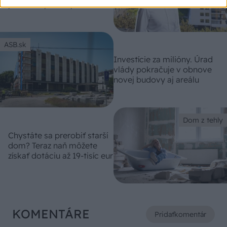
pozitívne prekvapil?
ASB.sk
Investície za milióny. Úrad
vlády pokračuje v obnove
novej budovy aj areálu
Dom z tehly
Chystáte sa prerobiť starší
dom? Teraz naň môžete
získať dotáciu až 19-tisíc eur
KOMENTÁRE
Pridať
komentár