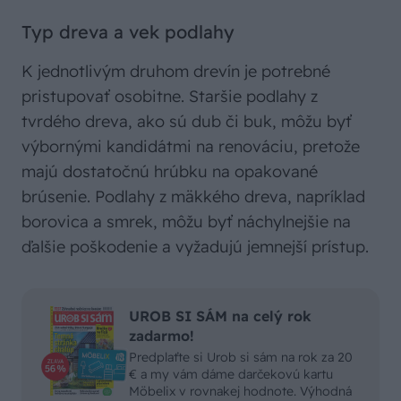
Typ dreva a vek podlahy
K jednotlivým druhom drevín je potrebné
pristupovať osobitne. Staršie podlahy z
tvrdého dreva, ako sú dub či buk, môžu byť
výbornými kandidátmi na renováciu, pretože
majú dostatočnú hrúbku na opakované
brúsenie. Podlahy z mäkkého dreva, napríklad
borovica a smrek, môžu byť náchylnejšie na
ďalšie poškodenie a vyžadujú jemnejší prístup.
UROB SI SÁM na celý rok
zadarmo!
Predplaťte si Urob si sám na rok za 20
€ a my vám dáme darčekovú kartu
Möbelix v rovnakej hodnote. Výhodná