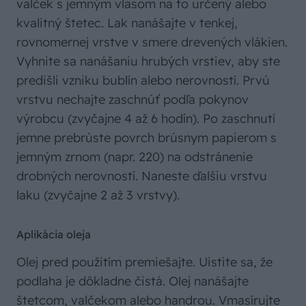
valček s jemným vlasom na to určený alebo
kvalitný štetec. Lak nanášajte v tenkej,
rovnomernej vrstve v smere drevených vlákien.
Vyhnite sa nanášaniu hrubých vrstiev, aby ste
predišli vzniku bublín alebo nerovností. Prvú
vrstvu nechajte zaschnúť podľa pokynov
výrobcu (zvyčajne 4 až 6 hodín). Po zaschnutí
jemne prebrúste povrch brúsnym papierom s
jemným zrnom (napr. 220) na odstránenie
drobných nerovností. Naneste ďalšiu vrstvu
laku (zvyčajne 2 až 3 vrstvy).
Aplikácia oleja
Olej pred použitím premiešajte. Uistite sa, že
podlaha je dôkladne čistá. Olej nanášajte
štetcom, valčekom alebo handrou. Vmasírujte