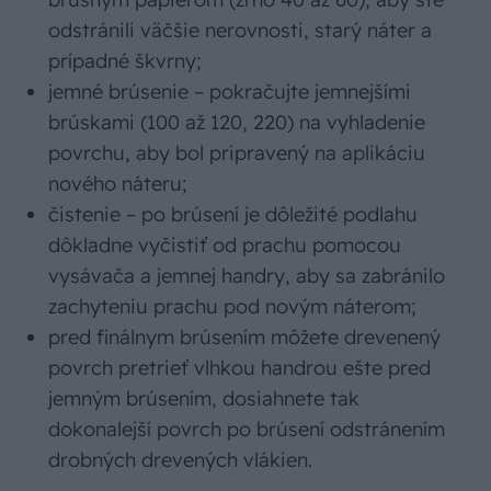
odstránili väčšie nerovnosti, starý náter a
prípadné škvrny;
jemné brúsenie – pokračujte jemnejšími
brúskami (100 až 120, 220) na vyhladenie
povrchu, aby bol pripravený na aplikáciu
nového náteru;
čistenie – po brúsení je dôležité podlahu
dôkladne vyčistiť od prachu pomocou
vysávača a jemnej handry, aby sa zabránilo
zachyteniu prachu pod novým náterom;
pred finálnym brúsením môžete drevenený
povrch pretrieť vlhkou handrou ešte pred
jemným brúsením, dosiahnete tak
dokonalejší povrch po brúsení odstránením
drobných drevených vlákien.