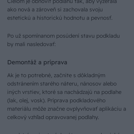
Cieľom je obnoviť podlahu tak, aby vyzerala
ako nová a zároveň si zachovala svoju
estetickú a historickú hodnotu a pevnosť.
Po už spomínanom posúdení stavu podkladu
by mali nasledovať:
Demontáž a príprava
Ak je to potrebné, začnite s dôkladným
odstránením starého náteru, nánosov alebo
iných vrstiev, ktoré sa nachádzajú na podlahe
(lak, olej, vosk). Príprava podkladového
materiálu môže značne ovplyvňovať aplikáciu a
celkový vzhľad opravovanej podlahy.