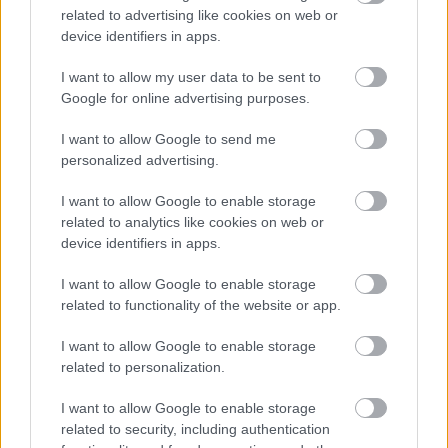
related to advertising like cookies on web or
device identifiers in apps.
I want to allow my user data to be sent to
Google for online advertising purposes.
I want to allow Google to send me
personalized advertising.
I want to allow Google to enable storage
related to analytics like cookies on web or
device identifiers in apps.
I want to allow Google to enable storage
related to functionality of the website or app.
Na brúsenie podlahy pri okrajoch a rohoch sú vhodné
I want to allow Google to enable storage
okrajové brúsky. Môžu sa používať v kombinácii s
related to personalization.
krátkym alebo dlhým ramenom, ktoré sú jednoducho
I want to allow Google to enable storage
vymeniteľné.
|
Zdroj: shutterstock.com
related to security, including authentication