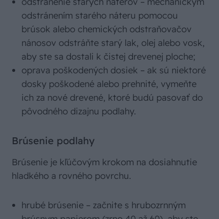
odstránenie starých náterov – mechanickým
odstránením starého náteru pomocou
brúsok alebo chemických odstraňovačov
nánosov odstráňte starý lak, olej alebo vosk,
aby ste sa dostali k čistej drevenej ploche;
oprava poškodených dosiek – ak sú niektoré
dosky poškodené alebo prehnité, vymeňte
ich za nové drevené, ktoré budú pasovať do
pôvodného dizajnu podlahy.
Brúsenie podlahy
Brúsenie je kľúčovým krokom na dosiahnutie
hladkého a rovného povrchu.
hrubé brúsenie – začnite s hrubozrnným
brúsnym papierom (zrno 40 až 60), aby ste