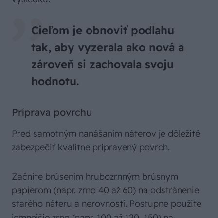
Cieľom je obnoviť podlahu
tak, aby vyzerala ako nová a
zároveň si zachovala svoju
hodnotu.
Príprava povrchu
Pred samotným nanášaním náterov je dôležité
zabezpečiť kvalitne pripravený povrch.
Začnite brúsením hrubozrnným brúsnym
papierom (napr. zrno 40 až 60) na odstránenie
starého náteru a nerovností. Postupne použite
jemnejšie zrno (napr. 100 až 120, 150) na