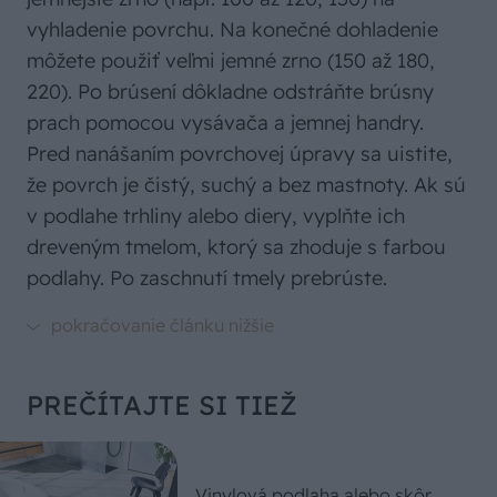
vyhladenie povrchu. Na konečné dohladenie
môžete použiť veľmi jemné zrno (150 až 180,
220). Po brúsení dôkladne odstráňte brúsny
prach pomocou vysávača a jemnej handry.
Pred nanášaním povrchovej úpravy sa uistite,
že povrch je čistý, suchý a bez mastnoty. Ak sú
v podlahe trhliny alebo diery, vyplňte ich
dreveným tmelom, ktorý sa zhoduje s farbou
podlahy. Po zaschnutí tmely prebrúste.
PREČÍTAJTE SI TIEŽ
Vinylová podlaha alebo skôr