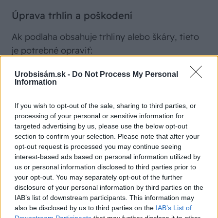
Úprava trhlín a poškodení
Ak podlaha obsahuje trhliny alebo škáry, tieto
je potrebné opraviť:
Urobsisám.sk -
Do Not Process My Personal
tmel na drevo – použite drevný tmel, ktorý
Information
zodpovedá farbe dreva, na vyplnenie trhlín a
medzier medzi doskami treba však brať do
If you wish to opt-out of the sale, sharing to third parties, or
processing of your personal or sensitive information for
úvahy, že drevo je prírodný materiál, ktorý
targeted advertising by us, please use the below opt-out
neustále pracuje, a trhliny alebo škáry sa
section to confirm your selection. Please note that after your
môžu časom objaviť;
opt-out request is processed you may continue seeing
interest-based ads based on personal information utilized by
vyhladenie – po zaschnutí tmelu prebrúste
us or personal information disclosed to third parties prior to
povrch, odstráňte prach a nečistoty, aby bol
your opt-out. You may separately opt-out of the further
rovný a bez viditeľných poškodení.
disclosure of your personal information by third parties on the
IAB’s list of downstream participants. This information may
also be disclosed by us to third parties on the
IAB’s List of
Downstream Participants
that may further disclose it to other