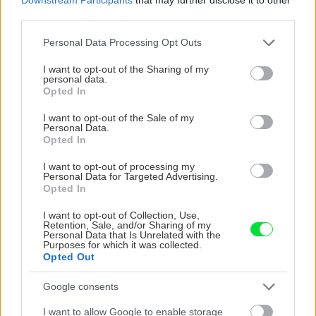
third parties.
PREČÍTAJTE SI TIEŽ
Please note that this website/app uses one or more Google
Personal Data Processing Opt Outs
services and may gather and store information including but
not limited to your visit or usage behaviour. You may click to
I want to opt-out of the Sharing of my
personal data.
grant or deny consent to Google and its third-party tags to
Opted In
V čom spočívajú ich výhody a na
use your data for below specified purposes in below Google
čo si dávať pozor? Odborníci
consent section.
I want to opt-out of the Sale of my
odpovedajú na najčastejšie
Personal Data.
otázky k epoxidovým podlahám
Opted In
I want to opt-out of processing my
Personal Data for Targeted Advertising.
Opted In
Výber a aplikácia povrchovej úpravy
I want to opt-out of Collection, Use,
Retention, Sale, and/or Sharing of my
Personal Data that Is Unrelated with the
Purposes for which it was collected.
Výber správneho povrchového náteru závisí od
Opted Out
vašich preferencií týkajúcich sa vzhľadu
a odolnosti.
Google consents
I want to allow Google to enable storage