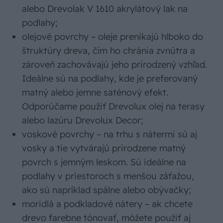
alebo Drevolak V 1610 akrylátový lak na
podlahy;
olejové povrchy – oleje prenikajú hlboko do
štruktúry dreva, čím ho chránia zvnútra a
zároveň zachovávajú jeho prirodzený vzhľad.
Ideálne sú na podlahy, kde je preferovaný
matný alebo jemne saténový efekt.
Odporúčame použiť Drevolux olej na terasy
alebo lazúru Drevolux Decor;
voskové povrchy – na trhu s nátermi sú aj
vosky a tie vytvárajú prirodzene matný
povrch s jemným leskom. Sú ideálne na
podlahy v priestoroch s menšou záťažou,
ako sú napríklad spálne alebo obývačky;
moridlá a podkladové nátery – ak chcete
drevo farebne tónovať, môžete použiť aj