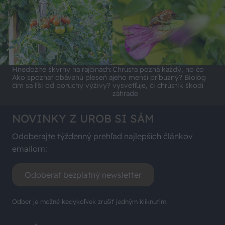
Hnedožlté škvrny na rajčinách:
Chrústa pozná každý, no čo
Ako spoznať obávanú pleseň a
jeho menší príbuzný? Biológ
čím sa líši od poruchy výživy?
vysvetľuje, či chrústik škodí
záhrade
NOVINKY Z UROB SI SÁM
Odoberajte týždenný prehľad najlepších článkov
emailom:
Odoberať bezplatný newsletter
Odber je možné kedykoľvek zrušiť jedným kliknutím.