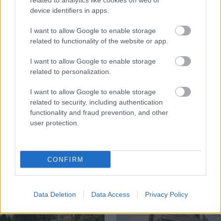
related to analytics like cookies on web or
device identifiers in apps.
I want to allow Google to enable storage
related to functionality of the website or app.
I want to allow Google to enable storage
related to personalization.
I want to allow Google to enable storage
Nemusí to byť len
Môže aspirín zachrániť
related to security, including authentication
levanduľa! 7 fialových
ochabnuté izbové
functionality and fraud prevention, and other
krások, ktoré rozžiaria
rastliny? Pravda vás
user protection.
vašu záhradu
možno prekvapí
CONFIRM
CHALUPA
Data Deletion
Data Access
Privacy Policy