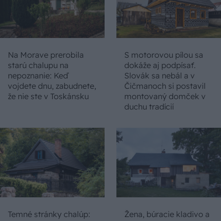
Na Morave prerobila
S motorovou pílou sa
starú chalupu na
dokáže aj podpísať.
nepoznanie: Keď
Slovák sa nebál a v
vojdete dnu, zabudnete,
Čičmanoch si postavil
že nie ste v Toskánsku
montovaný domček v
duchu tradícií
Temné stránky chalúp:
Žena, búracie kladivo a