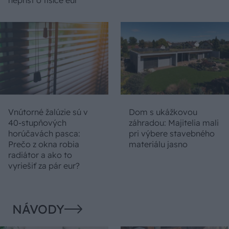
neprísť o tisíce eur
Vnútorné žalúzie sú v
Dom s ukážkovou
40-stupňových
záhradou: Majitelia mali
horúčavách pasca:
pri výbere stavebného
Prečo z okna robia
materiálu jasno
radiátor a ako to
vyriešiť za pár eur?
NÁVODY