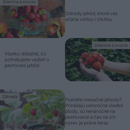
Zelenina a ovocie
Odrody jahôd, ktoré vás
očaria vôňou i chuťou
Zelenina a ovocie
Všetko dôležité, čo
potrebujete vedieť o
pestovaní jahôd
Záhrada
Poznáte mesačné jahody?
Prinášajú celoročne sladké
plody, sú nenáročné na
pestovanie a čas na ich
výsev je práve teraz