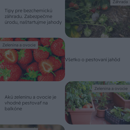
Záhrada
Tipy pre bezchemickú
záhradu. Zabezpečme
úrodu, naštartujme jahody
Zelenina a ovocie
Všetko o pestovaní jahôd
Zelenina a ovocie
Akú zeleninu a ovocie je
vhodné pestovať na
balkóne