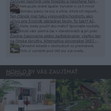
Zaroven nasmrdi cele hniezdo a neostane tam
nic zive. Vasa pasca naucinke moc efektivne.
Nekupujte drahé lapače: Vyrobte si za 5 minút
Skor pritiahne slimaky
domácu pascu na osy a sršne, ktorá ich nepustí
Ten článok mal takú výpovednú hodnotu ako
von
učivo pre 3 ročník základnej školy. To fakt? AI
alebo nejaka kniha z VŠ? Dnešné rychlotvrdnuce
Viete, kedy použiť akú maltu? Spoznajte rozdiely,
malty - pevnosť 40 Mpa a doba schnutia tak 15
ktoré vám ušetria čas v stavebninách aj pri práci
minut , k tomu vodotesné s kryštálikou. A rozdiel
Žiadne čapovanie alebo zadlabávanie, všetko len
na čínske skrutky. Alternatíva slovenskej IKEI -
- schnutie a zretie. Nič?
čo sa týka pevnosti. Autor si nedal veľa námahy s
Záhradné ležadlá v obchodoch sú predražené.
remeselným spracovaním, škoda. No lepšie než
Toto si vyrobíte pod 140 eur a je oveľa
ten odpad z DTD predávaný v Kauflande alebo
pohodlnejšie!
Lídli.
MOHLO BY VÁS ZAUJÍMAŤ
MÔJDOM.SK