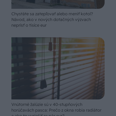
Chystáte sa zatepľovať alebo meniť kotol?
Návod, ako v nových dotačných výzvach
neprísť o tisíce eur
Vnútorné žalúzie sú v 40-stupňových
horúčavách pasca: Prečo z okna robia radiátor
a ako to vyriešiť za pár eur?