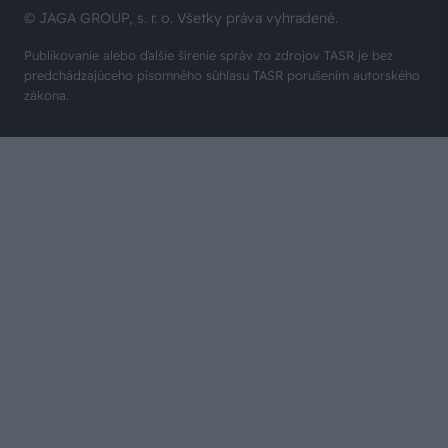
© JAGA GROUP, s. r. o. Všetky práva vyhradené.
Publikovanie alebo ďalšie šírenie správ zo zdrojov TASR je bez
predchádzajúceho písomného súhlasu TASR porušením autorského
zákona.