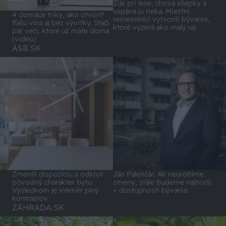
Žije pri lese, chová sliepky a
uspáva ju rieka. Miestni
4 domáce triky, ako otvoriť
remeselníci vytvorili bývanie,
fľašu vína aj bez vývrtky. Stačí
ktoré vyzerá ako malý raj
pár vecí, ktoré už máte doma
(video)
ASB.SK
Zmenili dispozíciu a odkryli
Ján Palenčár: Ak neurobíme
pôvodný charakter bytu.
zmeny, stále budeme najhorší
Výsledkom je interiér plný
v dostupnosti bývania
kontrastov
ZÁHRADA.SK