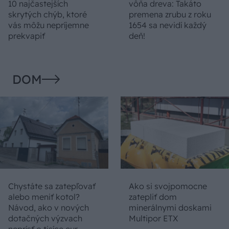
10 najčastejších
vôňa dreva: Takáto
skrytých chýb, ktoré
premena zrubu z roku
vás môžu nepríjemne
1654 sa nevidí každý
prekvapiť
deň!
DOM
Chystáte sa zatepľovať
Ako si svojpomocne
alebo meniť kotol?
zatepliť dom
Návod, ako v nových
minerálnymi doskami
dotačných výzvach
Multipor ETX