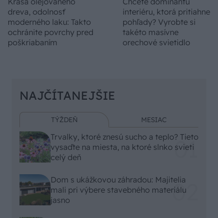
Krása olejovaného
Chcete dominantu
dreva, odolnosť
interiéru, ktorá pritiahne
moderného laku: Takto
pohľady? Vyrobte si
ochránite povrchy pred
takéto masívne
poškriabaním
orechové svietidlo
NAJČÍTANEJŠIE
TÝŽDEŇ
MESIAC
Trvalky, ktoré znesú sucho a teplo? Tieto
vysaďte na miesta, na ktoré slnko svieti
celý deň
Dom s ukážkovou záhradou: Majitelia
mali pri výbere stavebného materiálu
jasno