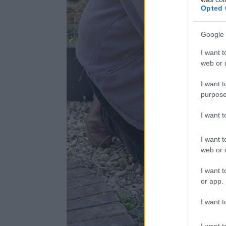
Opted 
Google 
I want t
web or d
I want t
purpose
I want 
I want t
web or d
I want t
or app.
I want t
I want t