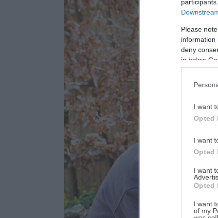
participants
Downstream 
Please note
information 
deny consent
in below Go
Persona
I want t
Opted 
I want t
Opted 
I want 
Advertis
Opted 
I want t
of my P
was col