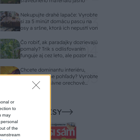
stavebného materiálu jasno
Nekupujte drahé lapače: Vyrobte
si za 5 minút domácu pascu na
osy a sršne, ktorá ich nepustí von
Čo robiť, ak paradajky dozrievajú
pomaly? Trik s odlisťovaním
funguje aj cez leto, ale pozor na
chyby
Chcete dominantu interiéru,
ktorá pritiahne pohľady? Vyrobte
si takéto masívne orechové
svietidlo
sonal or
ection to
NAŠE ČASOPISY
ou may
 personal
out of the
 downstream