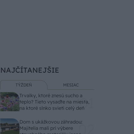
NAJČÍTANEJŠIE
TÝŽDEŇ
MESIAC
Trvalky, ktoré znesú sucho a
teplo? Tieto vysaďte na miesta,
na ktoré slnko svieti celý deň
Dom s ukážkovou záhradou:
Majitelia mali pri výbere