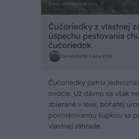
Zdroj: shutterstock.com
Čučoriedky z vlastnej z
úspechu pestovania ch
čučoriedok
Daniel Košťál
-
7. júna 2024
Čučoriedky patria jednozna
ovocie. Už dávno sa však ne
zbierané v lese, bohatej ú
povoskovanou šupkou sa pri 
vlastnej záhrade.