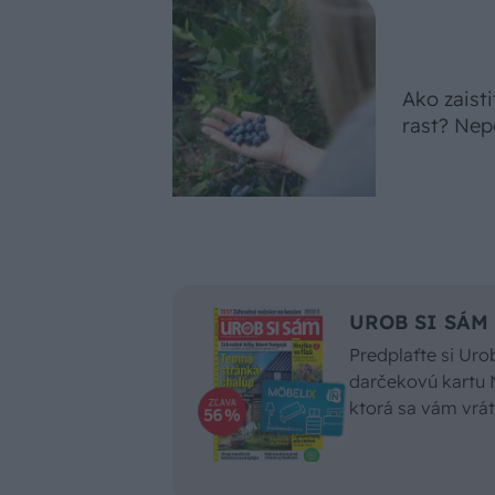
Ako zaist
rast? Nep
UROB SI SÁM n
Predplaťte si Ur
darčekovú kartu 
ktorá sa vám vrát