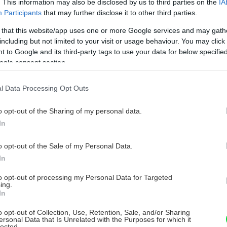
. This information may also be disclosed by us to third parties on the
IA
Participants
that may further disclose it to other third parties.
 that this website/app uses one or more Google services and may gath
including but not limited to your visit or usage behaviour. You may click 
 to Google and its third-party tags to use your data for below specifi
ogle consent section.
l Data Processing Opt Outs
o opt-out of the Sharing of my personal data.
In
o opt-out of the Sale of my Personal Data.
In
to opt-out of processing my Personal Data for Targeted
ing.
In
o opt-out of Collection, Use, Retention, Sale, and/or Sharing
ersonal Data that Is Unrelated with the Purposes for which it
lected.