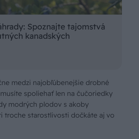
áhrady: Spoznajte tajomstvá
utných kanadských
čne medzi najobľúbenejšie drobné
musíte spoliehať len na čučoriedky
rody modrých plodov s akoby
troche starostlivosti dočkáte aj vo