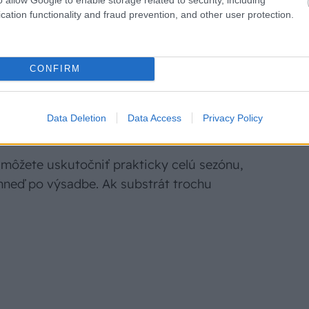
cation functionality and fraud prevention, and other user protection.
CONFIRM
Data Deletion
Data Access
Privacy Policy
môžete uskutočniť prakticky celú sezónu,
te hneď po výsadbe. Ak substrát trochu