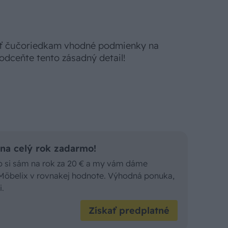
iť čučoriedkam vhodné podmienky na
odceňte tento zásadný detail!
a celý rok zadarmo!
ob si sám na rok za 20 € a my vám dáme
Möbelix v rovnakej hodnote. Výhodná ponuka,
i.
Získať predplatné