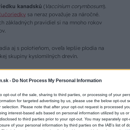
riedku kanadskú
(
Vaccinium corymbosum
).
čučoriedky
sa neraz považuje za náročné.
ých základných pravidiel si na mnoho rokov
ov.
dia aj s polotieňom, oveľa lepšie plodia na
okej skupiny kyslomilných drevín.
ba čučoriedky do kvetináča
.sk -
Do Not Process My Personal Information
 minimálne 45 cm. Naplňte ho kyslým
to opt-out of the sale, sharing to third parties, or processing of your per
. Rastlinu vyberte z nádoby, v ktorej ste
formation for targeted advertising by us, please use the below opt-out s
r selection. Please note that after your opt-out request is processed y
eing interest-based ads based on personal information utilized by us or
disclosed to third parties prior to your opt-out. You may separately opt-
losure of your personal information by third parties on the IAB’s list of