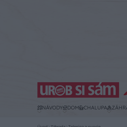
NÁVODY
DOM
CHALUPA
ZÁHR
Úvod
Záhrada
Zelenina a ovocie