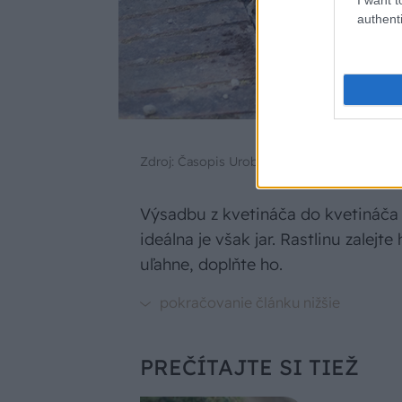
authenti
Zdroj: Časopis Urob si sám
Výsadbu z kvetináča do kvetináča 
ideálna je však jar. Rastlinu zalej
uľahne, doplňte ho.
PREČÍTAJTE SI TIEŽ