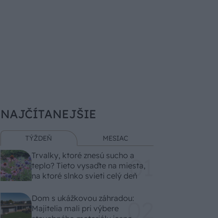
NAJČÍTANEJŠIE
TÝŽDEŇ
MESIAC
Trvalky, ktoré znesú sucho a
teplo? Tieto vysaďte na miesta,
na ktoré slnko svieti celý deň
Dom s ukážkovou záhradou:
Majitelia mali pri výbere