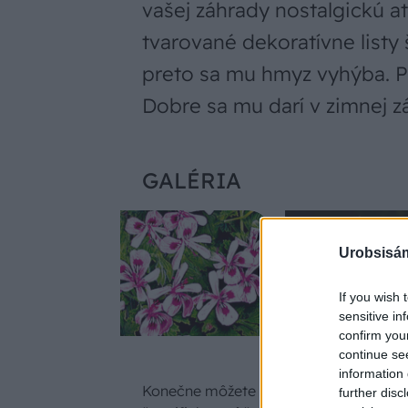
vašej záhrady nostalgickú 
tvarované dekoratívne listy 
preto sa mu hmyz vyhýba. Pr
Dobre sa mu darí v zimnej zá
GALÉRIA
Urobsisám
If you wish 
sensitive in
confirm you
continue se
information 
Konečne môžete pokojne relaxovať na 
further disc