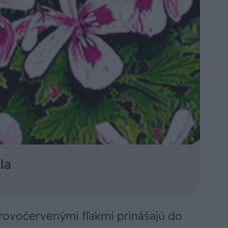
la
urovočervenými fľakmi prinášajú do