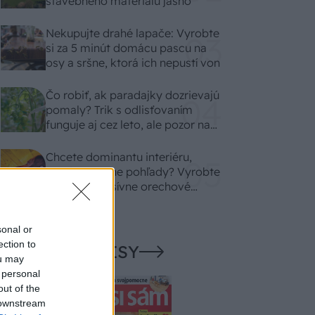
stavebného materiálu jasno
Nekupujte drahé lapače: Vyrobte
si za 5 minút domácu pascu na
osy a sršne, ktorá ich nepustí von
Čo robiť, ak paradajky dozrievajú
pomaly? Trik s odlisťovaním
funguje aj cez leto, ale pozor na
chyby
Chcete dominantu interiéru,
ktorá pritiahne pohľady? Vyrobte
si takéto masívne orechové
svietidlo
sonal or
ection to
NAŠE ČASOPISY
ou may
 personal
out of the
 downstream