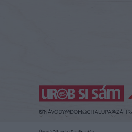
NÁVODY
DOM
CHALUPA
ZÁHR
Úvod
Záhrada
Rastlina dňa