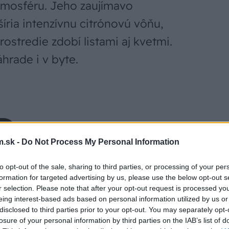
atmosféru. Jeho zaujímavo
šíria intenzívnu citrónovú vôňu,
ostredie zdobí listami aj kvetmi.
hrade i v byte.
.sk -
Do Not Process My Personal Information
to opt-out of the sale, sharing to third parties, or processing of your per
formation for targeted advertising by us, please use the below opt-out s
r selection. Please note that after your opt-out request is processed y
eing interest-based ads based on personal information utilized by us or
disclosed to third parties prior to your opt-out. You may separately opt-
terase, pretože tento nový muškát svojou
losure of your personal information by third parties on the IAB’s list of