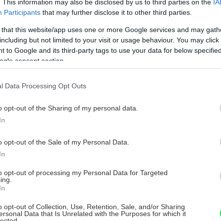
eho citrónová vôňa je pre človeka príjemná,
. This information may also be disclosed by us to third parties on the
IA
Participants
that may further disclose it to other third parties.
ho sadiť do závesných črepníkov, do
na a takto nerušene prežívať leto.
 that this website/app uses one or more Google services and may gath
including but not limited to your visit or usage behaviour. You may click 
 to Google and its third-party tags to use your data for below specifi
ogle consent section.
l Data Processing Opt Outs
o opt-out of the Sharing of my personal data.
In
o opt-out of the Sale of my Personal Data.
In
to opt-out of processing my Personal Data for Targeted
ing.
In
o opt-out of Collection, Use, Retention, Sale, and/or Sharing
ersonal Data that Is Unrelated with the Purposes for which it
lected.