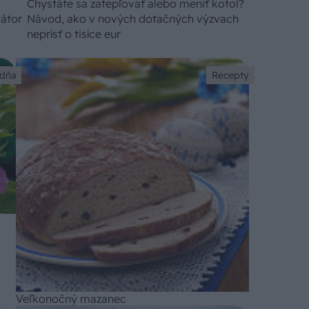
Chystáte sa zatepľovať alebo meniť kotol?
iátor
Návod, ako v nových dotačných výzvach
neprísť o tisíce eur
 dňa
Recepty
Veľkonočný mazanec