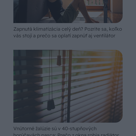
Zapnutá klimatizácia celý deň? Pozrite sa, koľko
vás stojí a prečo sa oplatí zapnúť aj ventilátor
Vnútorné žalúzie sú v 40-stupňových
horúčavách pasca: Prečo z okna robia radiátor