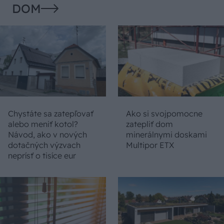
DOM
Chystáte sa zatepľovať
Ako si svojpomocne
alebo meniť kotol?
zatepliť dom
Návod, ako v nových
minerálnymi doskami
dotačných výzvach
Multipor ETX
neprísť o tisíce eur