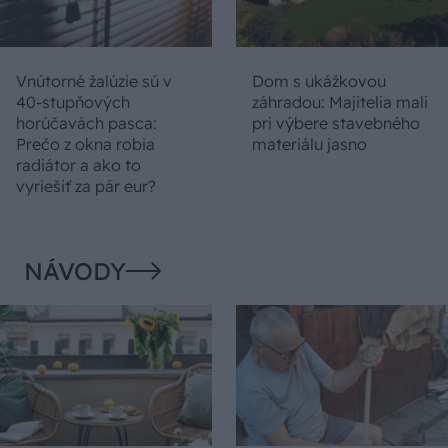
Vnútorné žalúzie sú v
Dom s ukážkovou
40-stupňových
záhradou: Majitelia mali
horúčavách pasca:
pri výbere stavebného
Prečo z okna robia
materiálu jasno
radiátor a ako to
vyriešiť za pár eur?
NÁVODY