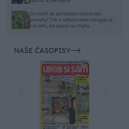
zapnúť aj ventilátor
Čo robiť, ak paradajky dozrievajú
pomaly? Trik s odlisťovaním funguje aj
cez leto, ale pozor na chyby
NAŠE ČASOPISY