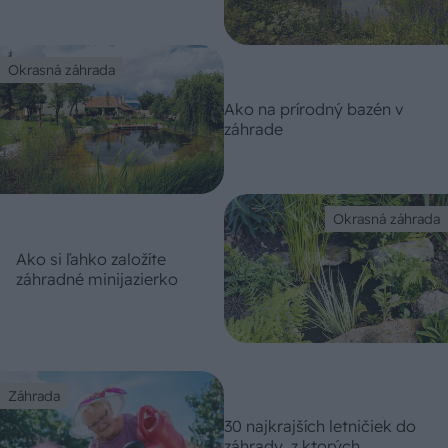
Okrasná záhrada
Ako na prírodný bazén v
záhrade
Okrasná záhrada
Ako si ľahko založíte
záhradné minijazierko
Záhrada
30 najkrajších letničiek do
záhrady, z ktorých