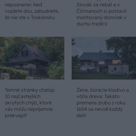
nepoznanie: Keď
Slovák sa nebál a v
vojdete dnu, zabudnete,
Čičmanoch si postavil
že nie ste v Toskánsku
montovaný domček v
duchu tradícií
Temné stránky chalúp:
Žena, búracie kladivo a
10 najčastejších
vôňa dreva: Takáto
skrytých chýb, ktoré
premena zrubu z roku
vás môžu nepríjemne
1654 sa nevidí každý
prekvapiť
deň!