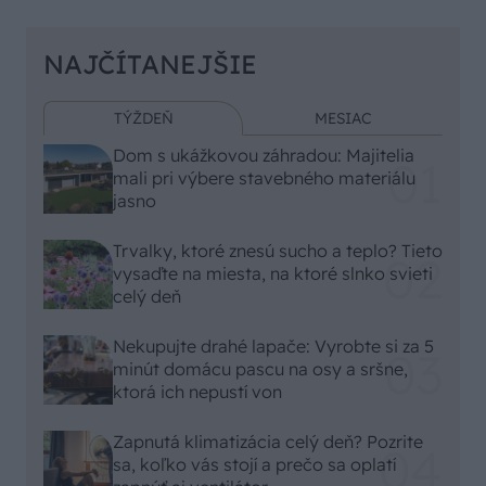
NAJČÍTANEJŠIE
TÝŽDEŇ
MESIAC
Dom s ukážkovou záhradou: Majitelia
mali pri výbere stavebného materiálu
jasno
Trvalky, ktoré znesú sucho a teplo? Tieto
vysaďte na miesta, na ktoré slnko svieti
celý deň
Nekupujte drahé lapače: Vyrobte si za 5
minút domácu pascu na osy a sršne,
ktorá ich nepustí von
Zapnutá klimatizácia celý deň? Pozrite
sa, koľko vás stojí a prečo sa oplatí