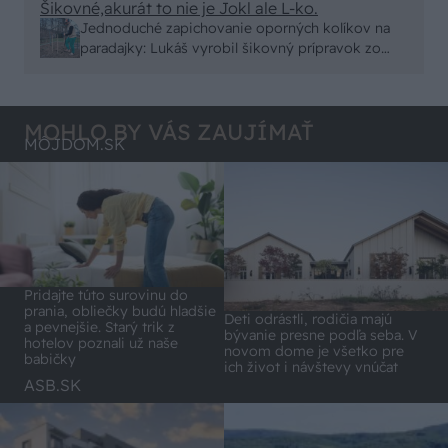
možné použiť pri formovaní koruny a budú rodiť.
Šikovné,akurát to nie je Jokl ale L-ko.
Jednoduché zapichovanie oporných kolíkov na
paradajky: Lukáš vyrobil šikovný prípravok zo
starej rúry
MOHLO BY VÁS ZAUJÍMAŤ
MÔJDOM.SK
Pridajte túto surovinu do
prania, obliečky budú hladšie
Deti odrástli, rodičia majú
a pevnejšie. Starý trik z
bývanie presne podľa seba. V
hotelov poznali už naše
novom dome je všetko pre
babičky
ich život i návštevy vnúčat
ASB.SK