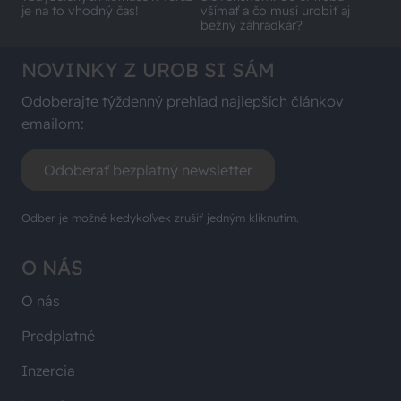
je na to vhodný čas!
všímať a čo musí urobiť aj
bežný záhradkár?
NOVINKY Z UROB SI SÁM
Odoberajte týždenný prehľad najlepších článkov
emailom:
Odoberať bezplatný newsletter
Odber je možné kedykoľvek zrušiť jedným kliknutím.
O NÁS
O nás
Predplatné
Inzercia