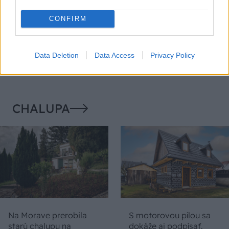
CONFIRM
Môže aspirín zachrániť
Júlový reštart uhoriek
ochabnuté izbové
nakladačiek: Ako ich
rastliny? Pravda vás
podporiť k druhej vlne
Data Deletion
Data Access
Privacy Policy
možno prekvapí
kvitnutia?
CHALUPA
Na Morave prerobila
S motorovou pílou sa
starú chalupu na
dokáže aj podpísať.