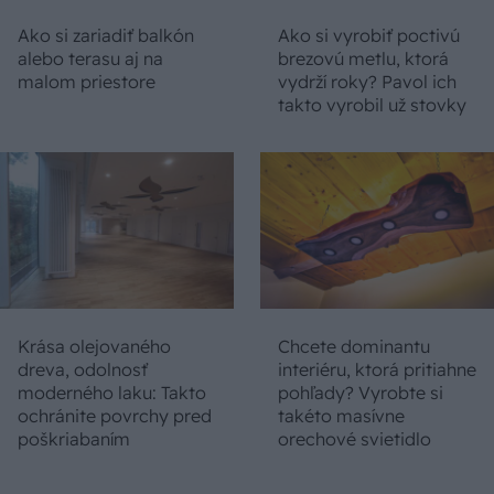
Ako si zariadiť balkón
Ako si vyrobiť poctivú
alebo terasu aj na
brezovú metlu, ktorá
malom priestore
vydrží roky? Pavol ich
takto vyrobil už stovky
Krása olejovaného
Chcete dominantu
dreva, odolnosť
interiéru, ktorá pritiahne
moderného laku: Takto
pohľady? Vyrobte si
ochránite povrchy pred
takéto masívne
poškriabaním
orechové svietidlo