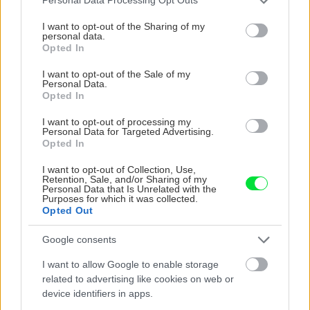
Personal Data Processing Opt Outs
services and may gather and store information including but
not limited to your visit or usage behaviour. You may click to
I want to opt-out of the Sharing of my
VIDEO
personal data.
grant or deny consent to Google and its third-party tags to
Opted In
use your data for below specified purposes in below Google
consent section.
I want to opt-out of the Sale of my
Personal Data.
Opted In
I want to opt-out of processing my
Personal Data for Targeted Advertising.
Opted In
I want to opt-out of Collection, Use,
Retention, Sale, and/or Sharing of my
Personal Data that Is Unrelated with the
Chcete dominantu interiéru,
Prečo klasická iz
Purposes for which it was collected.
Opted Out
ktorá pritiahne pohľady?
potrubia v mrazo
Vyrobte si takéto masívne
ako to vyriešiť r
Google consents
orechové svietidlo
I want to allow Google to enable storage
related to advertising like cookies on web or
device identifiers in apps.
ZÁHRADA