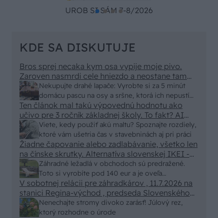
UROB SI SÁM 7-8/2026
KDE SA DISKUTUJE
Bros sprej necaka kym osa vypije moje pivo.
Zaroven nasmrdi cele hniezdo a neostane tam
nic zive. Vasa pasca naucinke moc efektivne.
Nekupujte drahé lapače: Vyrobte si za 5 minút
Skor pritiahne slimaky
domácu pascu na osy a sršne, ktorá ich nepustí
Ten článok mal takú výpovednú hodnotu ako
von
učivo pre 3 ročník základnej školy. To fakt? AI
alebo nejaka kniha z VŠ? Dnešné rychlotvrdnuce
Viete, kedy použiť akú maltu? Spoznajte rozdiely,
malty - pevnosť 40 Mpa a doba schnutia tak 15
ktoré vám ušetria čas v stavebninách aj pri práci
minut , k tomu vodotesné s kryštálikou. A rozdiel
Žiadne čapovanie alebo zadlabávanie, všetko len
na čínske skrutky. Alternatíva slovenskej IKEI -
- schnutie a zretie. Nič?
čo sa týka pevnosti. Autor si nedal veľa námahy s
Záhradné ležadlá v obchodoch sú predražené.
remeselným spracovaním, škoda. No lepšie než
Toto si vyrobíte pod 140 eur a je oveľa
ten odpad z DTD predávaný v Kauflande alebo
V sobotnej relácii pre záhradkárov , 11.7.2026 na
pohodlnejšie!
Lídli.
stanici Regina-východ , predseda Slovenského
zväzu záhradkárov pán Jakubech tvrdil, že to, že
Nenechajte stromy divoko zarásť! Júlový rez,
vlky sú neproduktívne , nie je pravda. Aj vlky je
ktorý rozhodne o úrode