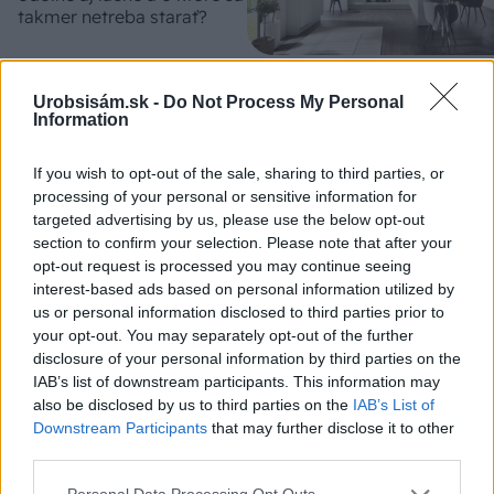
takmer netreba starať?
Urobsisám.sk -
Do Not Process My Personal
KOMENTÁRE
Information
Pridať
komentár
Koicentrum
If you wish to opt-out of the sale, sharing to third parties, or
14. marca 2021 o 19:32
processing of your personal or sensitive information for
Prepáčte ale nemohol… Musím reagovať že článok je
targeted advertising by us, please use the below opt-out
napísaný úplne zle. Po 10rokoch musí byť biológia v
section to confirm your selection. Please note that after your
perfektnom stave výmena vody zlikviduje celú
opt-out request is processed you may continue seeing
rovnováhu. Treba dať poriadne filtre spraviť kvalitný
interest-based ads based on personal information utilized by
návrh rozloženia jazierka a pravidelnú údržbu… Je
us or personal information disclosed to third parties prior to
toho veľa ale rozhodne nie to čo je v článku…
your opt-out. You may separately opt-out of the further
Odpovedať
disclosure of your personal information by third parties on the
IAB’s list of downstream participants. This information may
also be disclosed by us to third parties on the
IAB’s List of
Downstream Participants
that may further disclose it to other
third parties.
Please note that this website/app uses one or more Google