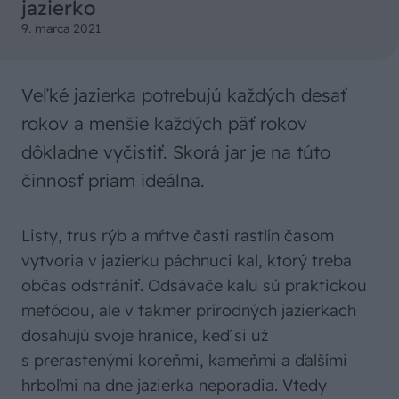
jazierko
9. marca 2021
Veľké jazierka potrebujú každých desať
rokov a menšie každých päť rokov
dôkladne vyčistiť. Skorá jar je na túto
činnosť priam ideálna.
Listy, trus rýb a mŕtve časti rastlín časom
vytvoria v jazierku páchnuci kal, ktorý treba
občas odstrániť. Odsávače kalu sú praktickou
metódou, ale v takmer prírodných jazierkach
dosahujú svoje hranice, keď si už
s prerastenými koreňmi, kameňmi a ďalšími
hrboľmi na dne jazierka neporadia. Vtedy