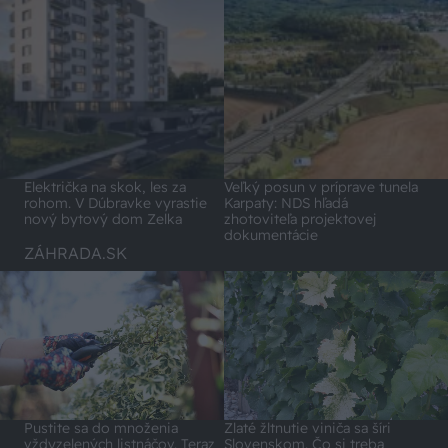
Električka na skok, les za
Veľký posun v príprave tunela
rohom. V Dúbravke vyrastie
Karpaty: NDS hľadá
nový bytový dom Zelka
zhotoviteľa projektovej
dokumentácie
ZÁHRADA.SK
Pustite sa do množenia
Zlaté žltnutie viniča sa šíri
vždyzelených listnáčov. Teraz
Slovenskom. Čo si treba