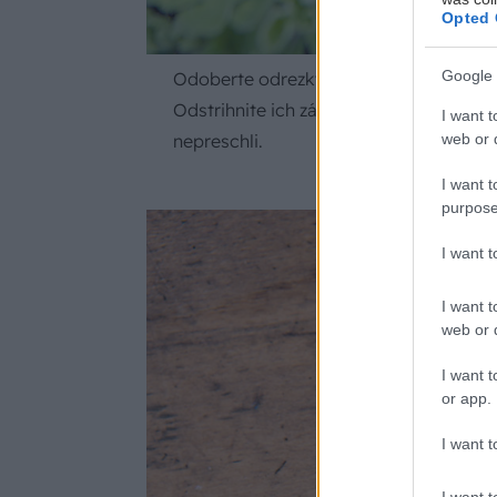
Opted 
Google 
Odoberte odrezky. Z vonkajšieho obvodu
Odstrihnite ich záhradníckymi nožnica
I want t
web or d
nepreschli.
I want t
purpose
I want 
I want t
web or d
I want t
or app.
I want t
I want t