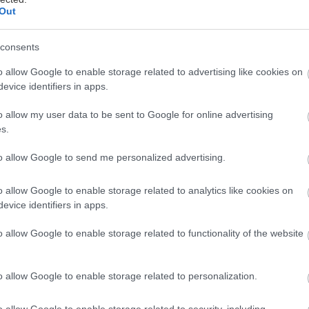
Out
consents
 trsu vyberte silné výhony dlhé 5 – 7 cm.
mi a vložte do polyetylénového vrecka, aby
o allow Google to enable storage related to advertising like cookies on
evice identifiers in apps.
o allow my user data to be sent to Google for online advertising
s.
to allow Google to send me personalized advertising.
o allow Google to enable storage related to analytics like cookies on
evice identifiers in apps.
o allow Google to enable storage related to functionality of the website
o allow Google to enable storage related to personalization.
o allow Google to enable storage related to security, including