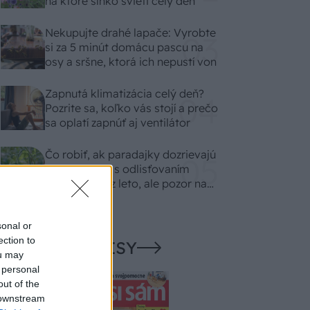
na ktoré slnko svieti celý deň
Nekupujte drahé lapače: Vyrobte
si za 5 minút domácu pascu na
osy a sršne, ktorá ich nepustí von
Zapnutá klimatizácia celý deň?
Pozrite sa, koľko vás stojí a prečo
sa oplatí zapnúť aj ventilátor
Čo robiť, ak paradajky dozrievajú
pomaly? Trik s odlisťovaním
funguje aj cez leto, ale pozor na
chyby
sonal or
ection to
NAŠE ČASOPISY
ou may
 personal
out of the
 downstream