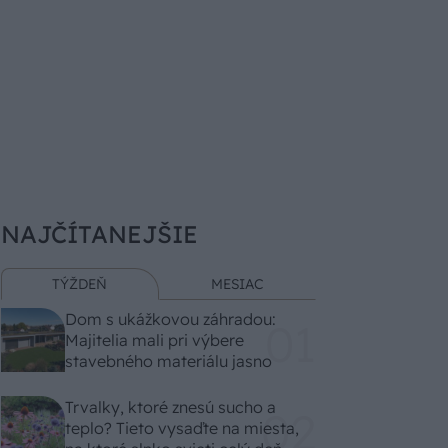
NAJČÍTANEJŠIE
TÝŽDEŇ
MESIAC
Dom s ukážkovou záhradou:
Majitelia mali pri výbere
stavebného materiálu jasno
Trvalky, ktoré znesú sucho a
teplo? Tieto vysaďte na miesta,