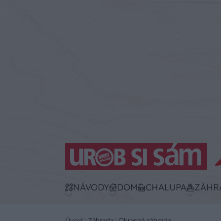
NÁVODY
DOM
CHALUPA
ZÁHR
Úvod
Záhrada
Okrasná záhrada