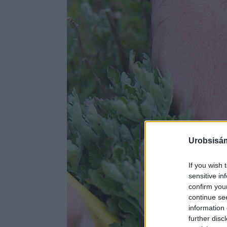
Urobsisám
If you wish 
sensitive in
confirm you
continue se
information 
further disc