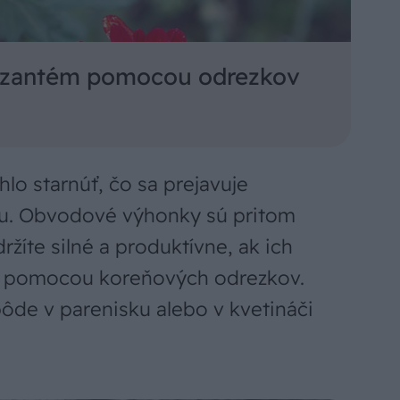
ryzantém pomocou odrezkov
lo starnúť, čo sa prejavuje
rsu. Obvodové výhonky sú pritom
ržíte silné a produktívne, ak ich
v pomocou koreňových odrezkov.
pôde v parenisku alebo v kvetináči