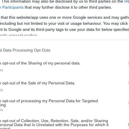
. This information may also be disclosed by us to third parties on the
IA
Participants
that may further disclose it to other third parties.
 that this website/app uses one or more Google services and may gath
including but not limited to your visit or usage behaviour. You may click 
 to Google and its third-party tags to use your data for below specifi
ogle consent section.
l Data Processing Opt Outs
o opt-out of the Sharing of my personal data.
In
o opt-out of the Sale of my Personal Data.
In
to opt-out of processing my Personal Data for Targeted
ing.
In
o opt-out of Collection, Use, Retention, Sale, and/or Sharing
ersonal Data that Is Unrelated with the Purposes for which it
lected.