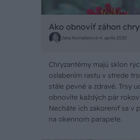
Ako obnoviť záhon ch
Jana Komadelová
-
4. apríla 2020
Chryzantémy majú sklon rých
oslabením rastu v strede t
stále pevné a zdravé. Trsy ud
obnovíte každých pár roko
Necháte ich zakoreniť sa v 
na okennom parapete.