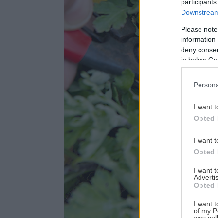
participants
Downstream 
Please note
information 
deny consent
in below Go
Persona
I want t
Opted 
I want t
Opted 
I want 
Advertis
Opted 
I want t
of my P
was col