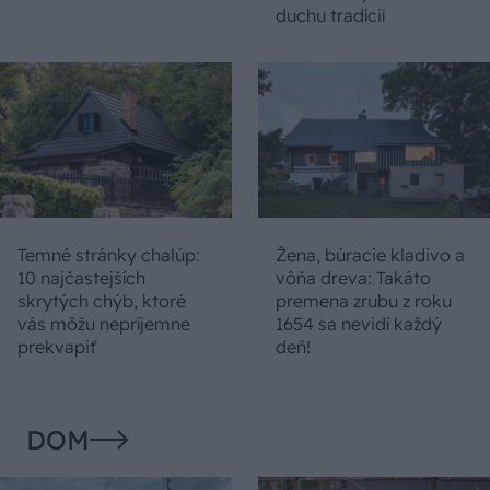
duchu tradícií
Temné stránky chalúp:
Žena, búracie kladivo a
10 najčastejších
vôňa dreva: Takáto
skrytých chýb, ktoré
premena zrubu z roku
vás môžu nepríjemne
1654 sa nevidí každý
prekvapiť
deň!
DOM