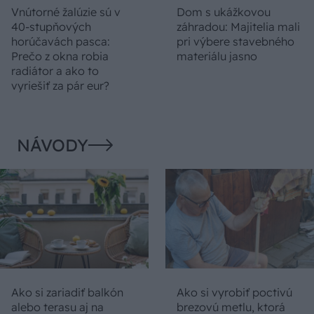
Vnútorné žalúzie sú v
Dom s ukážkovou
40-stupňových
záhradou: Majitelia mali
horúčavách pasca:
pri výbere stavebného
Prečo z okna robia
materiálu jasno
radiátor a ako to
vyriešiť za pár eur?
NÁVODY
Ako si zariadiť balkón
Ako si vyrobiť poctivú
alebo terasu aj na
brezovú metlu, ktorá