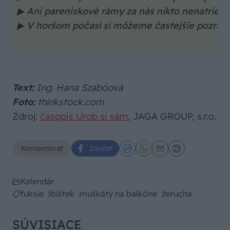
▶ Ani pareniskové rámy za nás nikto nenatrie.
▶ V horšom počasí si môžeme častejšie pozrieť a
Text:
Ing. Hana Szabóová
Foto:
thinkstock.com
Zdroj:
časopis Urob si sám
, JAGA GROUP, s.r.o.
Komentovať
Zdieľať
Kalendár
fuksie
ibištek
muškáty na balkóne
žerucha
SÚVISIACE