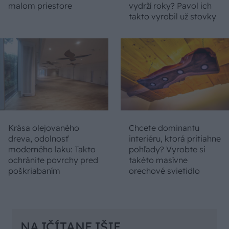
malom priestore
vydrží roky? Pavol ich
takto vyrobil už stovky
Krása olejovaného
Chcete dominantu
dreva, odolnosť
interiéru, ktorá pritiahne
moderného laku: Takto
pohľady? Vyrobte si
ochránite povrchy pred
takéto masívne
poškriabaním
orechové svietidlo
NAJČÍTANEJŠIE