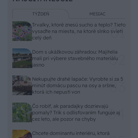
TÝŽDEŇ
MESIAC
Trvalky, ktoré znesú sucho a teplo? Tieto
vysaďte na miesta, na ktoré slnko svieti
celý deň
Dom s ukážkovou záhradou: Majitelia
mali pri výbere stavebného materiálu
jasno
Nekupujte drahé lapače: Vyrobte si za 5
minút domácu pascu na osy a sršne,
ktorá ich nepustí von
Čo robiť, ak paradajky dozrievajú
pomaly? Trik s odlisťovaním funguje aj
cez leto, ale pozor na chyby
Chcete dominantu interiéru, ktorá