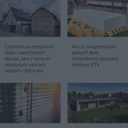
Chystáte sa zatepľovať
Ako si svojpomocne
alebo meniť kotol?
zatepliť dom
Návod, ako v nových
minerálnymi doskami
dotačných výzvach
Multipor ETX
neprísť o tisíce eur