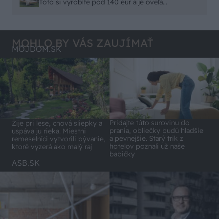
remeselným spracovaním, škoda. No lepšie než
Toto si vyrobíte pod 140 eur a je oveľa
ten odpad z DTD predávaný v Kauflande alebo
pohodlnejšie!
Lídli.
MOHLO BY VÁS ZAUJÍMAŤ
MÔJDOM.SK
Pridajte túto surovinu do
Žije pri lese, chová sliepky a
prania, obliečky budú hladšie
uspáva ju rieka. Miestni
a pevnejšie. Starý trik z
remeselníci vytvorili bývanie,
hotelov poznali už naše
ktoré vyzerá ako malý raj
babičky
ASB.SK