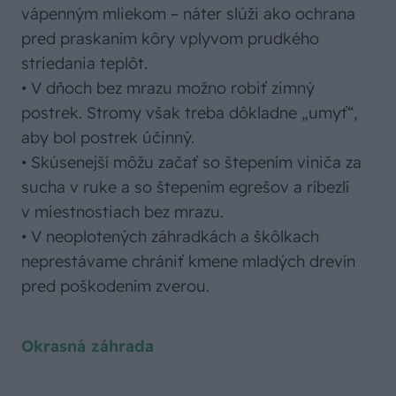
vápenným mliekom – náter slúži ako ochrana
pred praskaním kôry vplyvom prudkého
striedania teplôt.
• V dňoch bez mrazu možno robiť zimný
postrek. Stromy však treba dôkladne „umyť“,
aby bol postrek účinný.
• Skúsenejší môžu začať so štepením viniča za
sucha v ruke a so štepením egrešov a ríbezlí
v miestnostiach bez mrazu.
• V neoplotených záhradkách a škôlkach
neprestávame chrániť kmene mladých drevín
pred poškodením zverou.
Okrasná záhrada