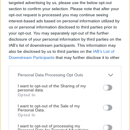
targeted advertising by us, please use the below opt-out
Nekvitne vám čínska ruža?
section to confirm your selection. Please note that after your
Takto jej pomôžete, radí
skúsená záhradkárka
opt-out request is processed you may continue seeing
interest-based ads based on personal information utilized by
us or personal information disclosed to third parties prior to
your opt-out. You may separately opt-out of the further
Záhrada
disclosure of your personal information by third parties on the
Fotopostup: Čo vysadiť na
IAB’s list of downstream participants. This information may
tienisté miesto? Inšpirujte
also be disclosed by us to third parties on the
IAB’s List of
sa našou letničkovou
Downstream Participants
that may further disclose it to other
výsadbou
third parties.
Please note that this website/app uses one or more Google
Personal Data Processing Opt Outs
services and may gather and store information including but
not limited to your visit or usage behaviour. You may click to
I want to opt-out of the Sharing of my
KOMENTÁRE
personal data.
Pridať
komentár
grant or deny consent to Google and its third-party tags to
Opted In
use your data for below specified purposes in below Google
consent section.
I want to opt-out of the Sale of my
Personal Data.
Opted In
VIDEO
I want to opt-out of processing my
Personal Data for Targeted Advertising.