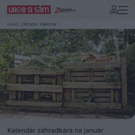
Úvod
Záhrada
Kalendár
Kalendár záhradkára na január