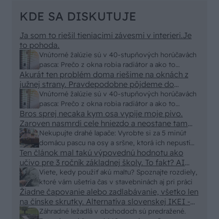
KDE SA DISKUTUJE
Ja som to riešil tieniacimi závesmi v interieri.Je
to pohoda.
Vnútorné žalúzie sú v 40-stupňových horúčavách
pasca: Prečo z okna robia radiátor a ako to
Akurát ten problém doma riešime na oknách z
vyriešiť za pár eur?
južnej strany. Pravdepodobne pôjdeme do
vonkajšieho tienenia na spôsob markízy
Vnútorné žalúzie sú v 40-stupňových horúčavách
250x150cm. Čínsky predajcovia idú okolo 100
pasca: Prečo z okna robia radiátor a ako to
eur kus.
Bros sprej necaka kym osa vypije moje pivo.
vyriešiť za pár eur?
Zaroven nasmrdi cele hniezdo a neostane tam
nic zive. Vasa pasca naucinke moc efektivne.
Nekupujte drahé lapače: Vyrobte si za 5 minút
Skor pritiahne slimaky
domácu pascu na osy a sršne, ktorá ich nepustí
Ten článok mal takú výpovednú hodnotu ako
von
učivo pre 3 ročník základnej školy. To fakt? AI
alebo nejaka kniha z VŠ? Dnešné rychlotvrdnuce
Viete, kedy použiť akú maltu? Spoznajte rozdiely,
malty - pevnosť 40 Mpa a doba schnutia tak 15
ktoré vám ušetria čas v stavebninách aj pri práci
minut , k tomu vodotesné s kryštálikou. A rozdiel
Žiadne čapovanie alebo zadlabávanie, všetko len
na čínske skrutky. Alternatíva slovenskej IKEI -
- schnutie a zretie. Nič?
čo sa týka pevnosti. Autor si nedal veľa námahy s
Záhradné ležadlá v obchodoch sú predražené.