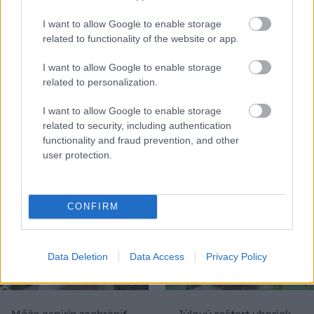
I want to allow Google to enable storage
related to functionality of the website or app.
I want to allow Google to enable storage
related to personalization.
Trvalky, ktoré znesú
Nemusí to byť len
I want to allow Google to enable storage
sucho a teplo? Tieto
levanduľa! 7 fialových
related to security, including authentication
vysaďte na miesta, na
krások, ktoré rozžiaria
functionality and fraud prevention, and other
ktoré slnko svieti celý
vašu záhradu
user protection.
deň
CONFIRM
Data Deletion
Data Access
Privacy Policy