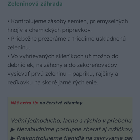
Zeleninová záhrada
• Kontrolujeme zásoby semien, priemyselných
hnojív a chemických prípravkov.
• Priebežne prezeráme a triedime uskladnenú
zeleninu.
• Vo vyhrievaných skleníkoch už možno do
debničiek, na záhony a do zakoreňovačov
vysievať prvú zeleninu – papriku, rajčiny a
reďkovku na skoré jarné rýchlenie.
Náš extra tip
na čerstvé vitamíny
Veľmi jednoducho, lacno a rýchlo v priebehu 5 
▶ Nezabudnime postupne zberať aj ružičkový ke
▶ Prekontrolujeme tienidlá na zakrývanie parení