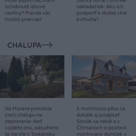
Môže aspirín zachrániť
Júlový reštart uhoriek
ochabnuté izbové
nakladačiek: Ako ich
rastliny? Pravda vás
podporiť k druhej vlne
možno prekvapí
kvitnutia?
CHALUPA
Na Morave prerobila
S motorovou pílou sa
starú chalupu na
dokáže aj podpísať.
nepoznanie: Keď
Slovák sa nebál a v
vojdete dnu, zabudnete,
Čičmanoch si postavil
že nie ste v Toskánsku
montovaný domček v