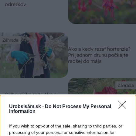
odrezkov
Záhrada
Ako a kedy rezať hortenzie?
Pri jednom druhu počkajte
radšej do mája
Záhrada
Odborníčka radí: Ako a
kedy vysievať semená
ibišteka bahenného?
Urobsisám.sk -
Do Not Process My Personal
Information
If you wish to opt-out of the sale, sharing to third parties, or
Záhrada
processing of your personal or sensitive information for