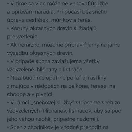
• V zime sa viac môžeme venovať údržbe
a opravám náradia. Pri počasí bez snehu
úprave cestičiek, múrikov a terás.
• Koruny okrasných drevín si žiadajú
presvetlenie.
• Ak nemrzne, môžeme pripraviť jamy na jarnú
výsadbu okrasných drevín.
• V prípade sucha zavlažujeme všetky
vždyzelené ihličnany a listnáče.
• Nezabudnime opatrne poliať aj rastliny
zimujúce v nádobách na balkóne, terase, na
chodbe a v pivnici.
• V rámci „snehovej služby“ striasame sneh zo
vždyzelených ihličnanov, listnáčov, aby sa pod
jeho váhou neohli, prípadne nezlomili.
• Sneh z chodníkov je vhodné prehodiť na