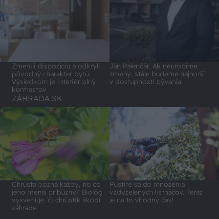
Zmenili dispozíciu a odkryli
Ján Palenčár: Ak neurobíme
pôvodný charakter bytu.
zmeny, stále budeme najhorší
Výsledkom je interiér plný
v dostupnosti bývania
kontrastov
ZÁHRADA.SK
Chrústa pozná každý, no čo
Pustite sa do množenia
jeho menší príbuzný? Biológ
vždyzelených listnáčov. Teraz
vysvetľuje, či chrústik škodí
je na to vhodný čas!
záhrade