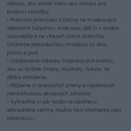
záhony, aby získali vlahu ako zásobu pre
budúcu výsadbu.
• Prezrime prikrývku z čečiny na trvalkových
záhonoch tulipánov, krokusov, ľalií či v skalke.
Vzácnejšie a na vlhkosť citlivé skalničky
chránime jednoduchou strieškou zo skla,
plastu a pod.
• Odoberáme odrezky črepníkových kvetov,
ako sú ibištek čínsky, muškáty, fuksie, na
ďalšie množenie.
• Môžeme si premyslieť zmeny a naplánovať
rekonštrukciu okrasných záhonov.
• Vyhraďme si pár hodín na návštevu
záhradného centra, možno tam stretneme pani
inšpiráciu…