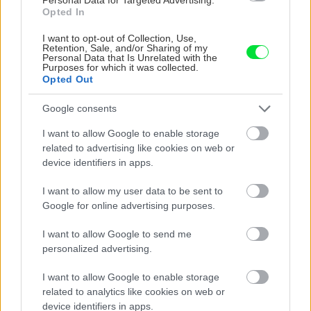
Opted In
I want to opt-out of Collection, Use,
Retention, Sale, and/or Sharing of my
Personal Data that Is Unrelated with the
Purposes for which it was collected.
Opted Out
Google consents
I want to allow Google to enable storage
related to advertising like cookies on web or
Chcete dominantu interiéru,
Prečo klasická iz
device identifiers in apps.
ktorá pritiahne pohľady?
potrubia v mrazo
Vyrobte si takéto masívne
ako to vyriešiť r
I want to allow my user data to be sent to
orechové svietidlo
Google for online advertising purposes.
I want to allow Google to send me
personalized advertising.
ZÁHRADA
I want to allow Google to enable storage
related to analytics like cookies on web or
device identifiers in apps.