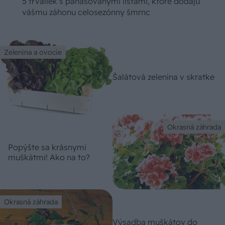
5 trvaliek s panašovanými listami, ktoré dodajú
vášmu záhonu celosezónny šmrnc
Zelenina a ovocie
Šalátová zelenina v skratke
Okrasná záhrada
Popýšte sa krásnymi
muškátmi! Ako na to?
Okrasná záhrada
Výsadba muškátov do