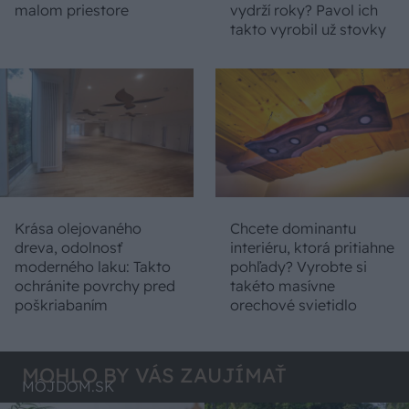
malom priestore
vydrží roky? Pavol ich
takto vyrobil už stovky
Krása olejovaného
Chcete dominantu
dreva, odolnosť
interiéru, ktorá pritiahne
moderného laku: Takto
pohľady? Vyrobte si
ochránite povrchy pred
takéto masívne
poškriabaním
orechové svietidlo
MOHLO BY VÁS ZAUJÍMAŤ
MÔJDOM.SK