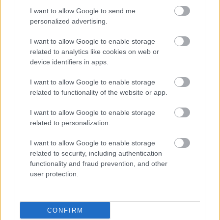
I want to allow Google to send me
personalized advertising.
I want to allow Google to enable storage
related to analytics like cookies on web or
device identifiers in apps.
I want to allow Google to enable storage
related to functionality of the website or app.
UROB SI SÁM 7-8/2026
I want to allow Google to enable storage
related to personalization.
I want to allow Google to enable storage
related to security, including authentication
KDE SA DISKUTUJE
functionality and fraud prevention, and other
user protection.
Ja som to riešil tieniacimi závesmi v interieri.Je to
pohoda.
Vnútorné žalúzie sú v 40-stupňových horúčavách pasca:
CONFIRM
Prečo z okna robia radiátor a ako to vyriešiť za pár eur?