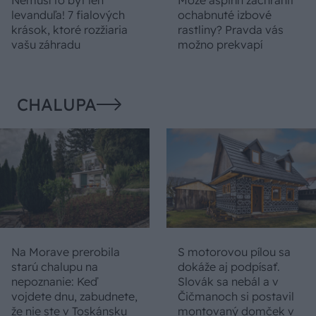
levanduľa! 7 fialových
ochabnuté izbové
krások, ktoré rozžiaria
rastliny? Pravda vás
vašu záhradu
možno prekvapí
CHALUPA
Na Morave prerobila
S motorovou pílou sa
starú chalupu na
dokáže aj podpísať.
nepoznanie: Keď
Slovák sa nebál a v
vojdete dnu, zabudnete,
Čičmanoch si postavil
že nie ste v Toskánsku
montovaný domček v