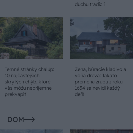
duchu tradícií
Temné stránky chalúp:
Žena, búracie kladivo a
10 najčastejších
vôňa dreva: Takáto
skrytých chýb, ktoré
premena zrubu z roku
vás môžu nepríjemne
1654 sa nevidí každý
prekvapiť
deň!
DOM