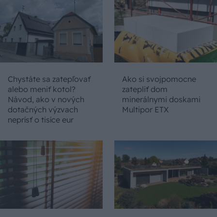
Chystáte sa zatepľovať
Ako si svojpomocne
alebo meniť kotol?
zatepliť dom
Návod, ako v nových
minerálnymi doskami
dotačných výzvach
Multipor ETX
neprísť o tisíce eur