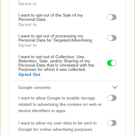
grant or deny consent to Google and its third-party tags to
Opted In
výbere stavebného materiálu jasno
use your data for below specified purposes in below Google
consent section.
I want to opt-out of the Sale of my
Personal Data.
Čo robiť, ak paradajky dozrievajú pomaly? Trik
Opted In
s odlisťovaním funguje aj cez leto, ale pozor na
chyby
I want to opt-out of processing my
Personal Data for Targeted Advertising.
Opted In
Nekupujte drahé lapače: Vyrobte si za 5 minút
domácu pascu na osy a sršne, ktorá ich
I want to opt-out of Collection, Use,
nepustí von
Retention, Sale, and/or Sharing of my
Personal Data that Is Unrelated with the
Purposes for which it was collected.
Chcete dominantu interiéru, ktorá pritiahne
Opted Out
pohľady? Vyrobte si takéto masívne orechové
svietidlo
Google consents
I want to allow Google to enable storage
related to advertising like cookies on web or
device identifiers in apps.
NAŠE ČASOPISY
I want to allow my user data to be sent to
Google for online advertising purposes.