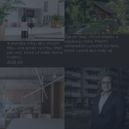
Žije pri lese, chová sliepky a
uspáva ju rieka. Miestni
4 domáce triky, ako otvoriť
remeselníci vytvorili bývanie,
fľašu vína aj bez vývrtky. Stačí
ktoré vyzerá ako malý raj
pár vecí, ktoré už máte doma
(video)
ASB.SK