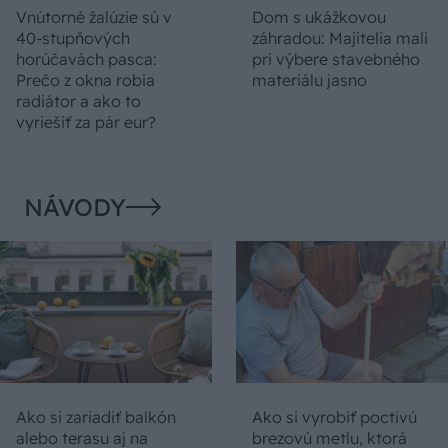
Vnútorné žalúzie sú v
Dom s ukážkovou
40-stupňových
záhradou: Majitelia mali
horúčavách pasca:
pri výbere stavebného
Prečo z okna robia
materiálu jasno
radiátor a ako to
vyriešiť za pár eur?
NÁVODY
Ako si zariadiť balkón
Ako si vyrobiť poctivú
alebo terasu aj na
brezovú metlu, ktorá