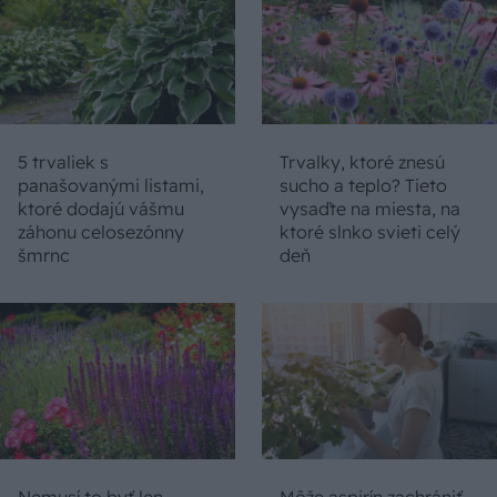
5 trvaliek s
Trvalky, ktoré znesú
panašovanými listami,
sucho a teplo? Tieto
ktoré dodajú vášmu
vysaďte na miesta, na
záhonu celosezónny
ktoré slnko svieti celý
šmrnc
deň
Nemusí to byť len
Môže aspirín zachrániť