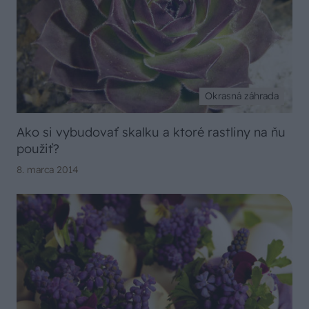
Okrasná záhrada
Ako si vybudovať skalku a ktoré rastliny na ňu
použiť?
8. marca 2014