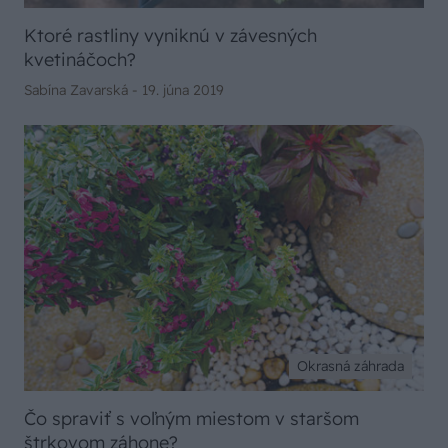
Ktoré rastliny vyniknú v závesných
kvetináčoch?
Sabína Zavarská -
19. júna 2019
Okrasná záhrada
Čo spraviť s voľným miestom v staršom
štrkovom záhone?