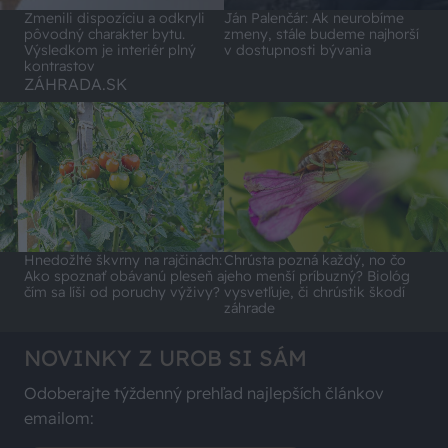
Zmenili dispozíciu a odkryli
Ján Palenčár: Ak neurobíme
pôvodný charakter bytu.
zmeny, stále budeme najhorší
Výsledkom je interiér plný
v dostupnosti bývania
kontrastov
ZÁHRADA.SK
Hnedožlté škvrny na rajčinách:
Chrústa pozná každý, no čo
Ako spoznať obávanú pleseň a
jeho menší príbuzný? Biológ
čím sa líši od poruchy výživy?
vysvetľuje, či chrústik škodí
záhrade
NOVINKY Z UROB SI SÁM
Odoberajte týždenný prehľad najlepších článkov
emailom: