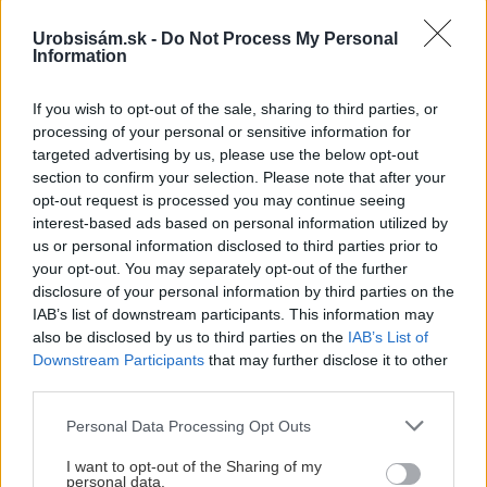
Urobsisám.sk -
Do Not Process My Personal
Information
Chcete dominantu interiéru,
Prečo klasická iz
ktorá pritiahne pohľady?
potrubia v mrazo
If you wish to opt-out of the sale, sharing to third parties, or
Vyrobte si takéto masívne
ako to vyriešiť r
processing of your personal or sensitive information for
orechové svietidlo
targeted advertising by us, please use the below opt-out
section to confirm your selection. Please note that after your
opt-out request is processed you may continue seeing
interest-based ads based on personal information utilized by
us or personal information disclosed to third parties prior to
your opt-out. You may separately opt-out of the further
NAJČÍTANEJŠIE
disclosure of your personal information by third parties on the
IAB’s list of downstream participants. This information may
TÝŽDEŇ
MESIAC
also be disclosed by us to third parties on the
IAB’s List of
Downstream Participants
that may further disclose it to other
Trvalky, ktoré znesú sucho a teplo? Tieto
third parties.
vysaďte na miesta, na ktoré slnko svieti celý
deň
Please note that this website/app uses one or more Google
Personal Data Processing Opt Outs
services and may gather and store information including but
not limited to your visit or usage behaviour. You may click to
I want to opt-out of the Sharing of my
Dom s ukážkovou záhradou: Majitelia mali pri
personal data.