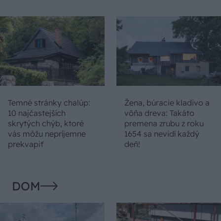
Temné stránky chalúp:
Žena, búracie kladivo a
10 najčastejších
vôňa dreva: Takáto
skrytých chýb, ktoré
premena zrubu z roku
vás môžu nepríjemne
1654 sa nevidí každý
prekvapiť
deň!
DOM