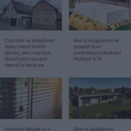
Chystáte sa zatepľovať
Ako si svojpomocne
alebo meniť kotol?
zatepliť dom
Návod, ako v nových
minerálnymi doskami
dotačných výzvach
Multipor ETX
neprísť o tisíce eur
Vnútorné žalúzie sú v
Dom s ukážkovou