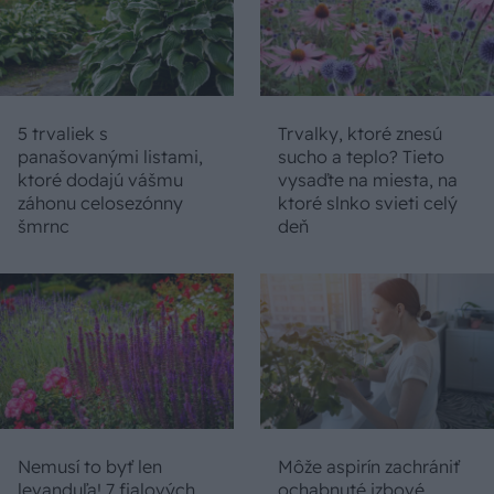
5 trvaliek s
Trvalky, ktoré znesú
panašovanými listami,
sucho a teplo? Tieto
ktoré dodajú vášmu
vysaďte na miesta, na
záhonu celosezónny
ktoré slnko svieti celý
šmrnc
deň
Nemusí to byť len
Môže aspirín zachrániť
levanduľa! 7 fialových
ochabnuté izbové