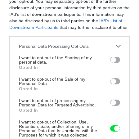
your opt-out. You may separately opt-out of the further
disclosure of your personal information by third parties on the
Čo robiť, ak paradajky dozrievajú pomaly? Trik
IAB’s list of downstream participants. This information may
s odlisťovaním funguje aj cez leto, ale pozor na
also be disclosed by us to third parties on the
IAB’s List of
chyby
Downstream Participants
that may further disclose it to other
third parties.
Nekupujte drahé lapače: Vyrobte si za 5 minút
Please note that this website/app uses one or more Google
Personal Data Processing Opt Outs
domácu pascu na osy a sršne, ktorá ich
services and may gather and store information including but
nepustí von
not limited to your visit or usage behaviour. You may click to
I want to opt-out of the Sharing of my
personal data.
grant or deny consent to Google and its third-party tags to
Opted In
Chcete dominantu interiéru, ktorá pritiahne
use your data for below specified purposes in below Google
pohľady? Vyrobte si takéto masívne orechové
consent section.
I want to opt-out of the Sale of my
svietidlo
Personal Data.
Opted In
I want to opt-out of processing my
Personal Data for Targeted Advertising.
NAŠE ČASOPISY
Opted In
I want to opt-out of Collection, Use,
Retention, Sale, and/or Sharing of my
Personal Data that Is Unrelated with the
Purposes for which it was collected.