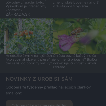
pôvodný charakter bytu.
zmeny, stále budeme najhorší
Výsledkom je interiér plný
v dostupnosti bývania
kontrastov
ZÁHRADA.SK
Hnedožlté škvrny na rajčinách:
Chrústa pozná každý, no čo
Ako spoznať obávanú pleseň a
jeho menší príbuzný? Biológ
čím sa líši od poruchy výživy?
vysvetľuje, či chrústik škodí
záhrade
NOVINKY Z UROB SI SÁM
Odoberajte týždenný prehľad najlepších článkov
emailom:
Odoberať bezplatný newsletter