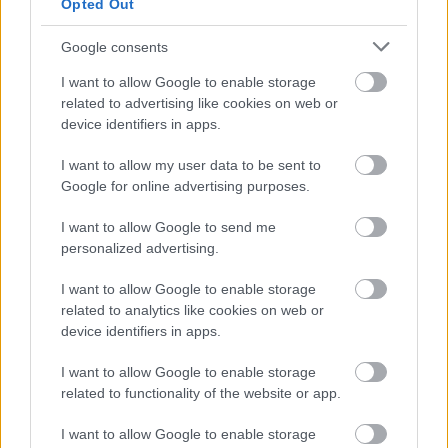
Opted Out
Google consents
I want to allow Google to enable storage
related to advertising like cookies on web or
device identifiers in apps.
I want to allow my user data to be sent to
Google for online advertising purposes.
UROB SI SÁM 7-8/2026
I want to allow Google to send me
personalized advertising.
I want to allow Google to enable storage
KDE SA DISKUTUJE
related to analytics like cookies on web or
device identifiers in apps.
Ja som to riešil tieniacimi závesmi v interieri.Je to
pohoda.
I want to allow Google to enable storage
Vnútorné žalúzie sú v 40-stupňových horúčavách pasca:
related to functionality of the website or app.
Prečo z okna robia radiátor a ako to vyriešiť za pár eur?
Akurát ten problém doma riešime na oknách z južnej
I want to allow Google to enable storage