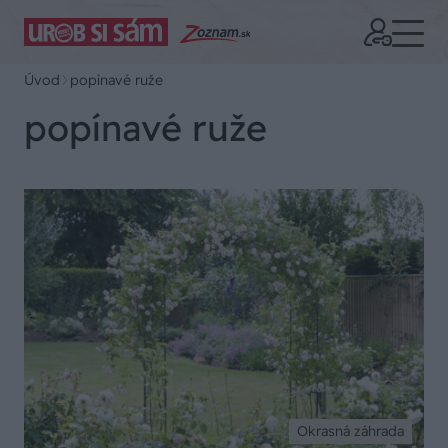
Úvod
popínavé ruže
popínavé ruže
Okrasná záhrada