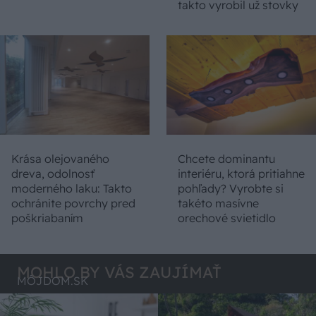
takto vyrobil už stovky
Krása olejovaného
Chcete dominantu
dreva, odolnosť
interiéru, ktorá pritiahne
moderného laku: Takto
pohľady? Vyrobte si
ochránite povrchy pred
takéto masívne
poškriabaním
orechové svietidlo
MOHLO BY VÁS ZAUJÍMAŤ
MÔJDOM.SK