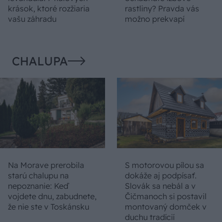
krások, ktoré rozžiaria
rastliny? Pravda vás
vašu záhradu
možno prekvapí
CHALUPA
Na Morave prerobila
S motorovou pílou sa
starú chalupu na
dokáže aj podpísať.
nepoznanie: Keď
Slovák sa nebál a v
vojdete dnu, zabudnete,
Čičmanoch si postavil
že nie ste v Toskánsku
montovaný domček v
duchu tradícií