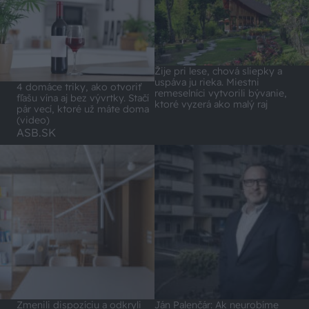
Žije pri lese, chová sliepky a
uspáva ju rieka. Miestni
4 domáce triky, ako otvoriť
remeselníci vytvorili bývanie,
fľašu vína aj bez vývrtky. Stačí
ktoré vyzerá ako malý raj
pár vecí, ktoré už máte doma
(video)
ASB.SK
Zmenili dispozíciu a odkryli
Ján Palenčár: Ak neurobíme