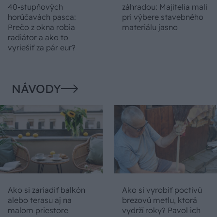
40-stupňových
záhradou: Majitelia mali
horúčavách pasca:
pri výbere stavebného
Prečo z okna robia
materiálu jasno
radiátor a ako to
vyriešiť za pár eur?
NÁVODY
Ako si zariadiť balkón
Ako si vyrobiť poctivú
alebo terasu aj na
brezovú metlu, ktorá
malom priestore
vydrží roky? Pavol ich