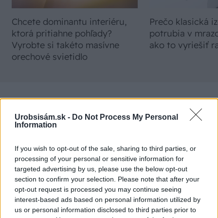
Chcete dominantu interiéru,
Prečo klasická iz
ktorá pritiahne pohľady?
potrubia v mrazo
Vyrobte si takéto masívne
ako to vyriešiť r
orechové svietidlo
NAJČÍTANEJŠIE
Urobsisám.sk -
Do Not Process My Personal
Information
TÝŽDEŇ
MESIAC
If you wish to opt-out of the sale, sharing to third parties, or
Trvalky, ktoré znesú sucho a teplo? Tieto
processing of your personal or sensitive information for
vysaďte na miesta, na ktoré slnko svieti celý
targeted advertising by us, please use the below opt-out
deň
section to confirm your selection. Please note that after your
opt-out request is processed you may continue seeing
interest-based ads based on personal information utilized by
Dom s ukážkovou záhradou: Majitelia mali pri
us or personal information disclosed to third parties prior to
výbere stavebného materiálu jasno