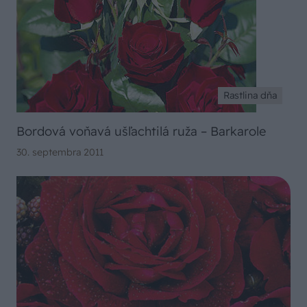
Rastlina dňa
Bordová voňavá ušľachtilá ruža – Barkarole
30. septembra 2011