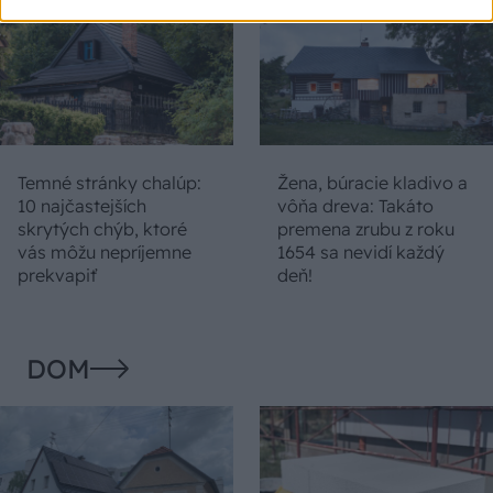
Temné stránky chalúp:
Žena, búracie kladivo a
10 najčastejších
vôňa dreva: Takáto
skrytých chýb, ktoré
premena zrubu z roku
vás môžu nepríjemne
1654 sa nevidí každý
prekvapiť
deň!
DOM