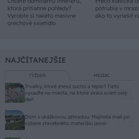
Chcete dominantu interiéru,
Prečo klasická iz
ktorá pritiahne pohľady?
potrubia v mrazo
Vyrobte si takéto masívne
ako to vyriešiť r
orechové svietidlo
NAJČÍTANEJŠIE
TÝŽDEŇ
MESIAC
Trvalky, ktoré znesú sucho a teplo? Tieto
vysaďte na miesta, na ktoré slnko svieti celý
deň
Dom s ukážkovou záhradou: Majitelia mali pri
výbere stavebného materiálu jasno