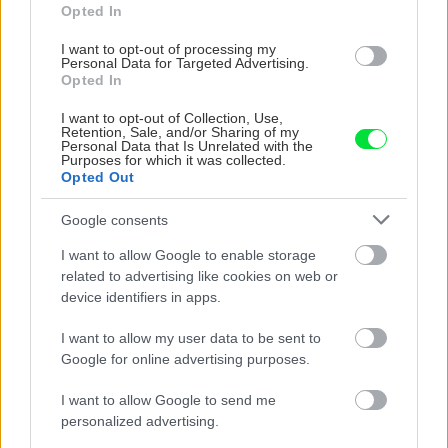
Opted In
I want to opt-out of processing my
Personal Data for Targeted Advertising.
5 trvaliek s
Trvalky, ktoré znesú
Opted In
panašovanými listami,
sucho a teplo? Tieto
I want to opt-out of Collection, Use,
ktoré dodajú vášmu
vysaďte na miesta, na
Retention, Sale, and/or Sharing of my
záhonu celosezónny
ktoré slnko svieti celý
Personal Data that Is Unrelated with the
Purposes for which it was collected.
šmrnc
deň
Opted Out
Google consents
I want to allow Google to enable storage
related to advertising like cookies on web or
device identifiers in apps.
I want to allow my user data to be sent to
Google for online advertising purposes.
Nemusí to byť len
Môže aspirín zachrániť
I want to allow Google to send me
levanduľa! 7 fialových
ochabnuté izbové
personalized advertising.
krások, ktoré rozžiaria
rastliny? Pravda vás
vašu záhradu
možno prekvapí