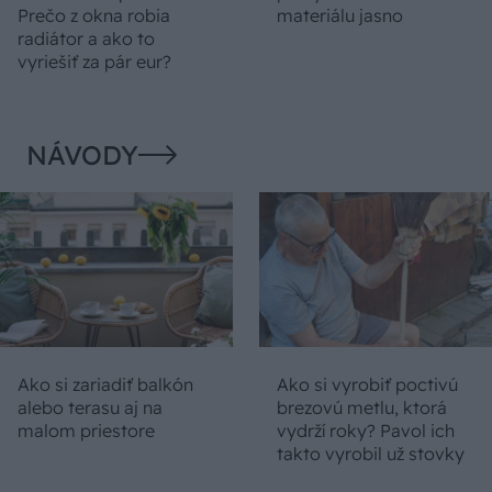
Prečo z okna robia
materiálu jasno
radiátor a ako to
vyriešiť za pár eur?
NÁVODY
Ako si zariadiť balkón
Ako si vyrobiť poctivú
alebo terasu aj na
brezovú metlu, ktorá
malom priestore
vydrží roky? Pavol ich
takto vyrobil už stovky