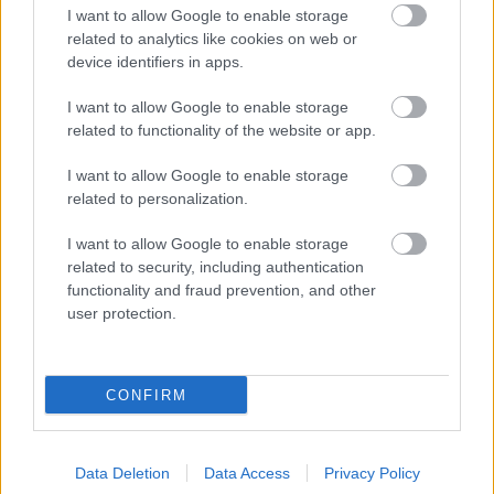
I want to allow Google to enable storage
related to analytics like cookies on web or
device identifiers in apps.
CHALUPA
I want to allow Google to enable storage
related to functionality of the website or app.
I want to allow Google to enable storage
related to personalization.
I want to allow Google to enable storage
related to security, including authentication
functionality and fraud prevention, and other
user protection.
Na Morave prerobila
S motorovou pílou sa
starú chalupu na
dokáže aj podpísať.
nepoznanie: Keď
Slovák sa nebál a v
vojdete dnu, zabudnete,
Čičmanoch si postavil
CONFIRM
že nie ste v Toskánsku
montovaný domček v
duchu tradícií
Data Deletion
Data Access
Privacy Policy