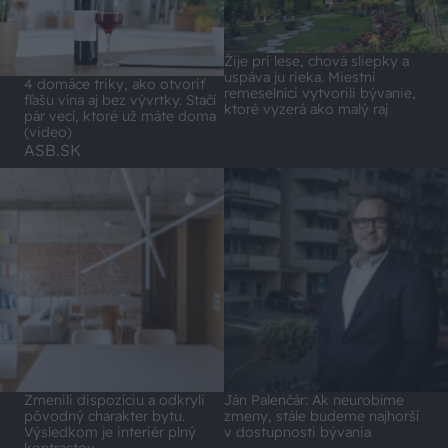
Žije pri lese, chová sliepky a
uspáva ju rieka. Miestni
4 domáce triky, ako otvoriť
remeselníci vytvorili bývanie,
fľašu vína aj bez vývrtky. Stačí
ktoré vyzerá ako malý raj
pár vecí, ktoré už máte doma
(video)
ASB.SK
Zmenili dispozíciu a odkryli
Ján Palenčár: Ak neurobíme
pôvodný charakter bytu.
zmeny, stále budeme najhorší
Výsledkom je interiér plný
v dostupnosti bývania