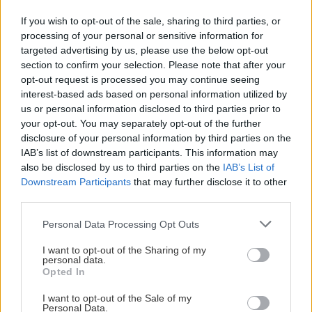
predajcovia idú okolo 100 eur kus.
Prečo z okna robia radiátor a ako to vyriešiť za pár eur?
Bros sprej necaka kym osa vypije moje pivo. Zaroven
If you wish to opt-out of the sale, sharing to third parties, or
nasmrdi cele hniezdo a neostane tam nic zive. Vasa
processing of your personal or sensitive information for
pasca naucinke moc efektivne. Skor pritiahne slimaky
Nekupujte drahé lapače: Vyrobte si za 5 minút domácu
targeted advertising by us, please use the below opt-out
pascu na osy a sršne, ktorá ich nepustí von
section to confirm your selection. Please note that after your
Ten článok mal takú výpovednú hodnotu ako učivo pre
opt-out request is processed you may continue seeing
3 ročník základnej školy. To fakt? AI alebo nejaka kniha
interest-based ads based on personal information utilized by
z VŠ? Dnešné rychlotvrdnuce malty - pevnosť 40 Mpa a
Viete, kedy použiť akú maltu? Spoznajte rozdiely, ktoré
us or personal information disclosed to third parties prior to
doba schnutia tak 15 minut , k tomu vodotesné s
vám ušetria čas v stavebninách aj pri práci
your opt-out. You may separately opt-out of the further
Žiadne čapovanie alebo zadlabávanie, všetko len na
kryštálikou. A rozdiel - schnutie a zretie. Nič?
disclosure of your personal information by third parties on the
čínske skrutky. Alternatíva slovenskej IKEI - čo sa týka
IAB’s list of downstream participants. This information may
pevnosti. Autor si nedal veľa námahy s remeselným
Záhradné ležadlá v obchodoch sú predražené. Toto si
also be disclosed by us to third parties on the
IAB’s List of
spracovaním, škoda. No lepšie než ten odpad z DTD
vyrobíte pod 140 eur a je oveľa pohodlnejšie!
predávaný v Kauflande alebo Lídli.
Downstream Participants
that may further disclose it to other
third parties.
ZÁHRADA
Please note that this website/app uses one or more Google
Personal Data Processing Opt Outs
services and may gather and store information including but
not limited to your visit or usage behaviour. You may click to
I want to opt-out of the Sharing of my
personal data.
grant or deny consent to Google and its third-party tags to
Opted In
use your data for below specified purposes in below Google
consent section.
I want to opt-out of the Sale of my
Personal Data.