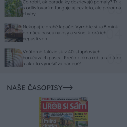
Čo robiť, ak paradajky dozrievajú pomaly? Trik
s odlisťovaním funguje aj cez leto, ale pozor na
chyby
Nekupujte drahé lapače: Vyrobte si za 5 minút
domácu pascu na osy a sršne, ktorá ich
nepustí von
Vnútorné žalúzie sú v 40-stupňových
horúčavách pasca: Prečo z okna robia radiátor
a ako to vyriešiť za pár eur?
NAŠE ČASOPISY