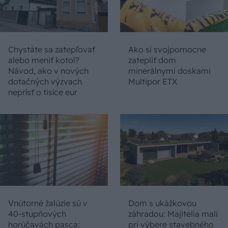
Chystáte sa zatepľovať
Ako si svojpomocne
alebo meniť kotol?
zatepliť dom
Návod, ako v nových
minerálnymi doskami
dotačných výzvach
Multipor ETX
neprísť o tisíce eur
Vnútorné žalúzie sú v
Dom s ukážkovou
40-stupňových
záhradou: Majitelia mali
horúčavách pasca:
pri výbere stavebného