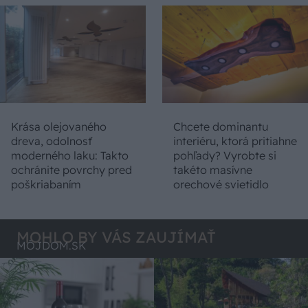
Krása olejovaného
Chcete dominantu
dreva, odolnosť
interiéru, ktorá pritiahne
moderného laku: Takto
pohľady? Vyrobte si
ochránite povrchy pred
takéto masívne
poškriabaním
orechové svietidlo
MOHLO BY VÁS ZAUJÍMAŤ
MÔJDOM.SK