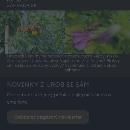
kontrastov
ZÁHRADA.SK
Hnedožlté škvrny na rajčinách:
Chrústa pozná každý, no čo
Ako spoznať obávanú pleseň a
jeho menší príbuzný? Biológ
čím sa líši od poruchy výživy?
vysvetľuje, či chrústik škodí
záhrade
NOVINKY Z UROB SI SÁM
Odoberajte týždenný prehľad najlepších článkov
emailom:
Odoberať bezplatný newsletter