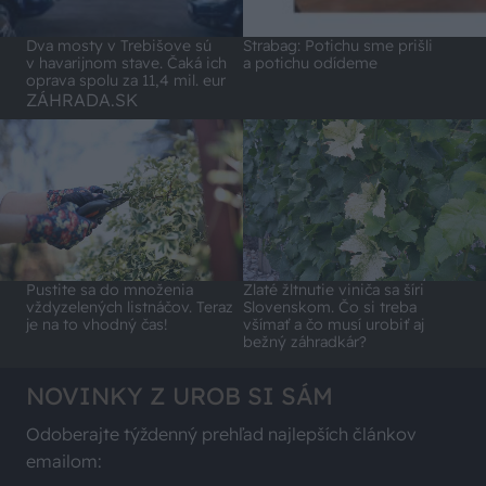
Dva mosty v Trebišove sú
Strabag: Potichu sme prišli
v havarijnom stave. Čaká ich
a potichu odídeme
oprava spolu za 11,4 mil. eur
ZÁHRADA.SK
Pustite sa do množenia
Zlaté žltnutie viniča sa šíri
vždyzelených listnáčov. Teraz
Slovenskom. Čo si treba
je na to vhodný čas!
všímať a čo musí urobiť aj
bežný záhradkár?
NOVINKY Z UROB SI SÁM
Odoberajte týždenný prehľad najlepších článkov
emailom: