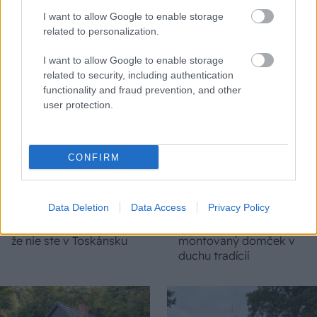
I want to allow Google to enable storage
CHALUPA
related to personalization.
I want to allow Google to enable storage
related to security, including authentication
functionality and fraud prevention, and other
user protection.
CONFIRM
Na Morave prerobila
S motorovou pílou sa
starú chalupu na
dokáže aj podpísať.
Data Deletion
Data Access
Privacy Policy
nepoznanie: Keď
Slovák sa nebál a v
vojdete dnu, zabudnete,
Čičmanoch si postavil
že nie ste v Toskánsku
montovaný domček v
duchu tradícií