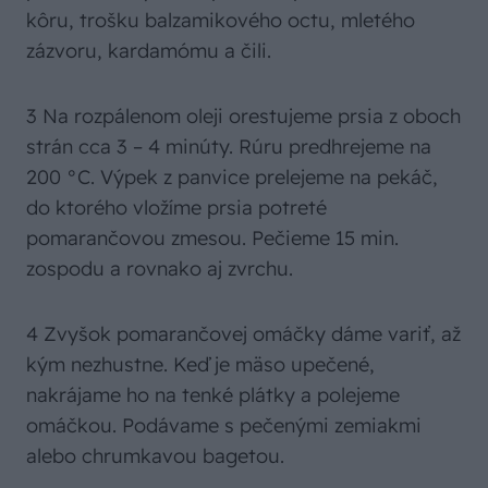
kôru, trošku balzamikového octu, mletého
zázvoru, kardamómu a čili.
3 Na rozpálenom oleji orestujeme prsia z oboch
strán cca 3 – 4 minúty. Rúru predhrejeme na
200 °C. Výpek z panvice prelejeme na pekáč,
do ktorého vložíme prsia potreté
pomarančovou zmesou. Pečieme 15 min.
zospodu a rovnako aj zvrchu.
4 Zvyšok pomarančovej omáčky dáme variť, až
kým nezhustne. Keď je mäso upečené,
nakrájame ho na tenké plátky a polejeme
omáčkou. Podávame s pečenými zemiakmi
alebo chrumkavou bagetou.