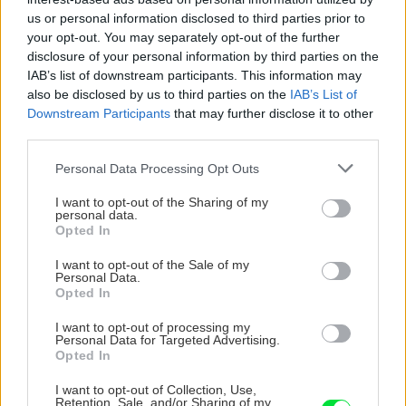
us or personal information disclosed to third parties prior to
your opt-out. You may separately opt-out of the further
disclosure of your personal information by third parties on the
IAB’s list of downstream participants. This information may
also be disclosed by us to third parties on the
IAB’s List of
Chcete dominantu interiéru,
Prečo klasická iz
Downstream Participants
that may further disclose it to other
ktorá pritiahne pohľady?
potrubia v mrazo
third parties.
Vyrobte si takéto masívne
ako to vyriešiť r
Please note that this website/app uses one or more Google
Personal Data Processing Opt Outs
orechové svietidlo
services and may gather and store information including but
not limited to your visit or usage behaviour. You may click to
I want to opt-out of the Sharing of my
personal data.
grant or deny consent to Google and its third-party tags to
Opted In
use your data for below specified purposes in below Google
ZÁHRADA
consent section.
I want to opt-out of the Sale of my
Personal Data.
Opted In
I want to opt-out of processing my
Personal Data for Targeted Advertising.
Opted In
I want to opt-out of Collection, Use,
Retention, Sale, and/or Sharing of my