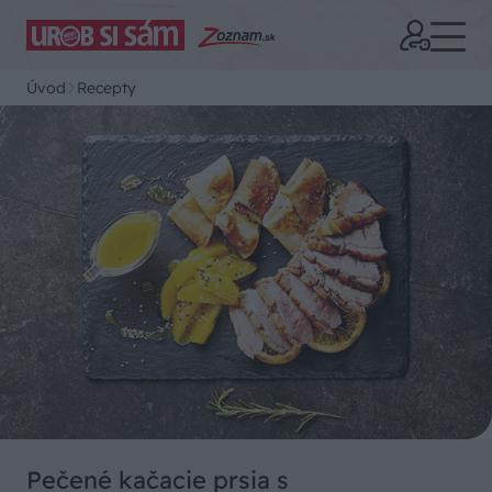
Úvod
Recepty
Pečené kačacie prsia s