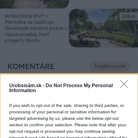
Ambiciózna štvrť v
ASB.sk
Petržalke sa rozširuje.
Developer oznámil posun v
najluxusnejšej časti
projektu Nesto
KOMENTÁRE
Pridať
komentár
Urobsisám.sk -
Do Not Process My Personal
Information
VIDEO
If you wish to opt-out of the sale, sharing to third parties, or
processing of your personal or sensitive information for
targeted advertising by us, please use the below opt-out
section to confirm your selection. Please note that after your
opt-out request is processed you may continue seeing
interest-based ads based on personal information utilized by