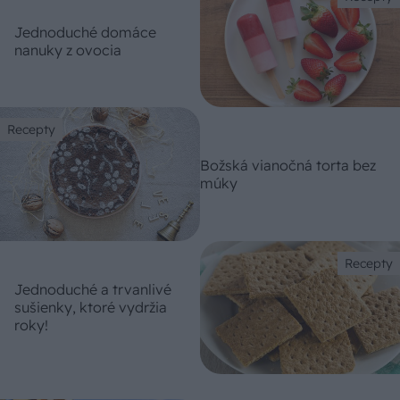
Jednoduché domáce
nanuky z ovocia
Recepty
Božská vianočná torta bez
múky
Recepty
Jednoduché a trvanlivé
sušienky, ktoré vydržia
roky!