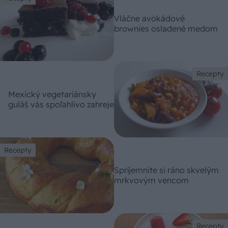
Vláčne avokádové
brownies osladené medom
Recepty
Mexický vegetariánsky
guláš vás spoľahlivo zahreje
Recepty
Spríjemnite si ráno skvelým
mrkvovým vencom
Recepty