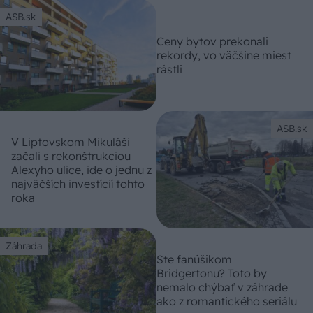
ASB.sk
Ceny bytov prekonali
rekordy, vo väčšine miest
rástli
ASB.sk
V Liptovskom Mikuláši
začali s rekonštrukciou
Alexyho ulice, ide o jednu z
najväčších investícií tohto
roka
Záhrada
Ste fanúšikom
Bridgertonu? Toto by
nemalo chýbať v záhrade
ako z romantického seriálu