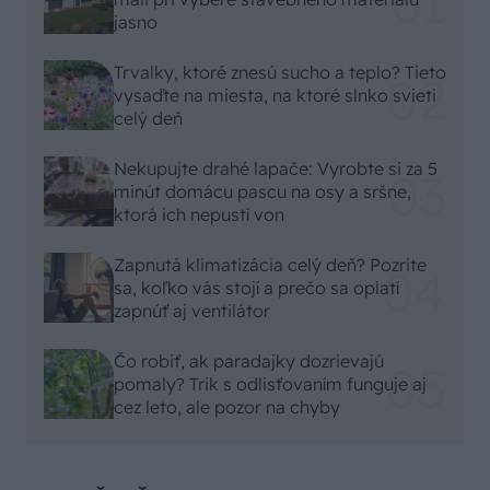
jasno
Trvalky, ktoré znesú sucho a teplo? Tieto
vysaďte na miesta, na ktoré slnko svieti
celý deň
Nekupujte drahé lapače: Vyrobte si za 5
minút domácu pascu na osy a sršne,
ktorá ich nepustí von
Zapnutá klimatizácia celý deň? Pozrite
sa, koľko vás stojí a prečo sa oplatí
zapnúť aj ventilátor
Čo robiť, ak paradajky dozrievajú
pomaly? Trik s odlisťovaním funguje aj
cez leto, ale pozor na chyby