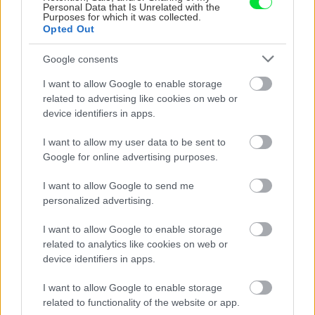
Personal Data that Is Unrelated with the
Purposes for which it was collected.
Opted Out
Trvalky, ktoré znesú
Nemusí to byť len
sucho a teplo? Tieto
levanduľa! 7 fialových
Google consents
vysaďte na miesta, na
krások, ktoré rozžiaria
ktoré slnko svieti celý
vašu záhradu
I want to allow Google to enable storage
deň
related to advertising like cookies on web or
device identifiers in apps.
I want to allow my user data to be sent to
Google for online advertising purposes.
I want to allow Google to send me
personalized advertising.
I want to allow Google to enable storage
Môže aspirín zachrániť
Júlový reštart uhoriek
related to analytics like cookies on web or
ochabnuté izbové
nakladačiek: Ako ich
device identifiers in apps.
rastliny? Pravda vás
podporiť k druhej vlne
možno prekvapí
kvitnutia?
I want to allow Google to enable storage
related to functionality of the website or app.