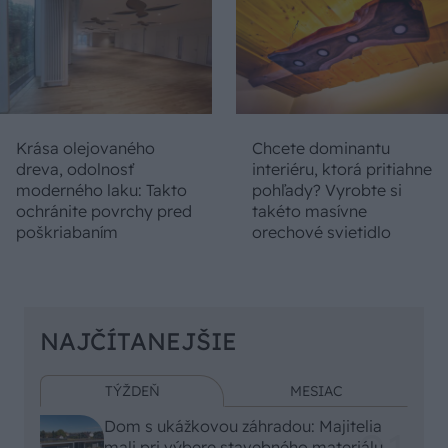
Krása olejovaného
Chcete dominantu
dreva, odolnosť
interiéru, ktorá pritiahne
moderného laku: Takto
pohľady? Vyrobte si
ochránite povrchy pred
takéto masívne
poškriabaním
orechové svietidlo
NAJČÍTANEJŠIE
TÝŽDEŇ
MESIAC
Dom s ukážkovou záhradou: Majitelia
mali pri výbere stavebného materiálu