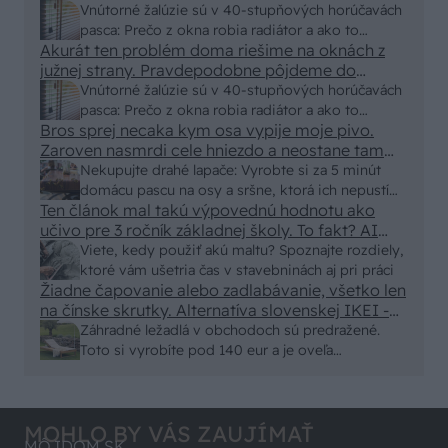
Vnútorné žalúzie sú v 40-stupňových horúčavách
pasca: Prečo z okna robia radiátor a ako to
Akurát ten problém doma riešime na oknách z
vyriešiť za pár eur?
južnej strany. Pravdepodobne pôjdeme do
vonkajšieho tienenia na spôsob markízy
Vnútorné žalúzie sú v 40-stupňových horúčavách
250x150cm. Čínsky predajcovia idú okolo 100
pasca: Prečo z okna robia radiátor a ako to
eur kus.
Bros sprej necaka kym osa vypije moje pivo.
vyriešiť za pár eur?
Zaroven nasmrdi cele hniezdo a neostane tam
nic zive. Vasa pasca naucinke moc efektivne.
Nekupujte drahé lapače: Vyrobte si za 5 minút
Skor pritiahne slimaky
domácu pascu na osy a sršne, ktorá ich nepustí
Ten článok mal takú výpovednú hodnotu ako
von
učivo pre 3 ročník základnej školy. To fakt? AI
alebo nejaka kniha z VŠ? Dnešné rychlotvrdnuce
Viete, kedy použiť akú maltu? Spoznajte rozdiely,
malty - pevnosť 40 Mpa a doba schnutia tak 15
ktoré vám ušetria čas v stavebninách aj pri práci
minut , k tomu vodotesné s kryštálikou. A rozdiel
Žiadne čapovanie alebo zadlabávanie, všetko len
na čínske skrutky. Alternatíva slovenskej IKEI -
- schnutie a zretie. Nič?
čo sa týka pevnosti. Autor si nedal veľa námahy s
Záhradné ležadlá v obchodoch sú predražené.
remeselným spracovaním, škoda. No lepšie než
Toto si vyrobíte pod 140 eur a je oveľa
ten odpad z DTD predávaný v Kauflande alebo
pohodlnejšie!
Lídli.
MOHLO BY VÁS ZAUJÍMAŤ
MÔJDOM.SK