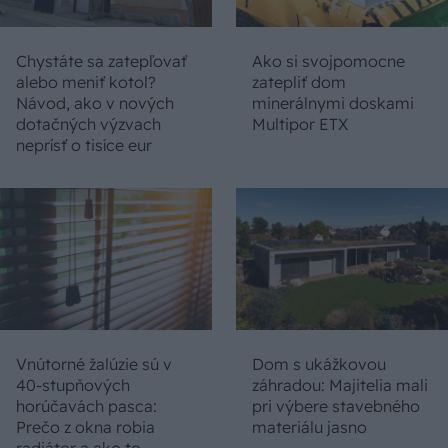
Chystáte sa zatepľovať
Ako si svojpomocne
alebo meniť kotol?
zatepliť dom
Návod, ako v nových
minerálnymi doskami
dotačných výzvach
Multipor ETX
neprísť o tisíce eur
Vnútorné žalúzie sú v
Dom s ukážkovou
40-stupňových
záhradou: Majitelia mali
horúčavách pasca:
pri výbere stavebného
Prečo z okna robia
materiálu jasno
radiátor a ako to