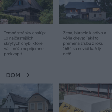
Temné stránky chalúp:
Žena, búracie kladivo a
10 najčastejších
vôňa dreva: Takáto
skrytých chýb, ktoré
premena zrubu z roku
vás môžu nepríjemne
1654 sa nevidí každý
prekvapiť
deň!
DOM