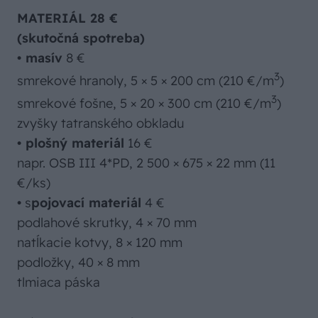
MATERIÁL 28 €
(skutočná spotreba)
• masív
8 €
3
smrekové hranoly, 5 × 5 × 200 cm (210 €/m
)
3
smrekové fošne, 5 × 20 × 300 cm (210 €/m
)
zvyšky tatranského obkladu
•
plošný materiál
16 €
napr. OSB III 4*PD, 2 500 × 675 × 22 mm (11
€/ks)
•
s
pojovací materiál
4 €
podlahové skrutky, 4 × 70 mm
natĺkacie kotvy, 8 × 120 mm
podložky, 40 × 8 mm
tlmiaca páska