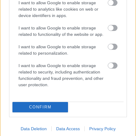
I want to allow Google to enable storage
related to analytics like cookies on web or
device identifiers in apps.
I want to allow Google to enable storage
related to functionality of the website or app.
I want to allow Google to enable storage
related to personalization.
I want to allow Google to enable storage
related to security, including authentication
functionality and fraud prevention, and other
user protection.
CONFIRM
12. VYSTUŽENIE
Dreveným hranolčekom (5 × 5 cm) vytvoríme
výstuž čelnej hrany. Upevníme ho zvierkami
Data Deletion
Data Access
Privacy Policy
tak, aby nám lícoval a plynule prechádzal celou