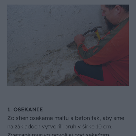
1. OSEKANIE
Zo stien osekáme maltu a betón tak, aby sme
na základoch vytvorili pruh v šírke 10 cm.
Zvetrané murivo povolí aj pod sekáčom.