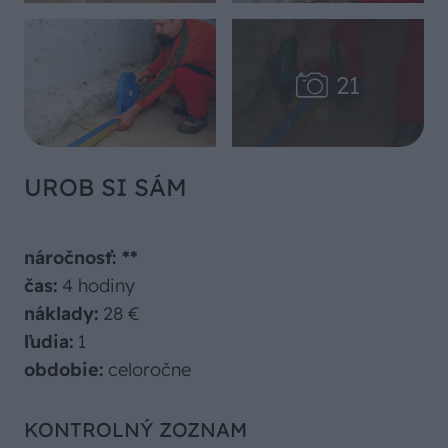
UROB SI SÁM
náročnosť: **
čas:
4 hodiny
náklady:
28 €
ľudia:
1
obdobie:
celoročne
KONTROLNÝ ZOZNAM