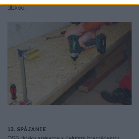
dĺžkou.
13. SPÁJANIE
OSB dosky spájame s čelnými hranolčekmi