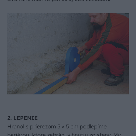
2. LEPENIE
Hranol s prierezom 5 × 5 cm podlepíme
bariérou, ktorá zabráni vlhnutiu zo steny. My