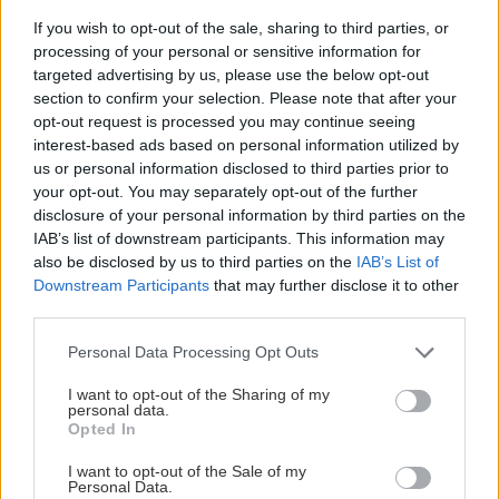
If you wish to opt-out of the sale, sharing to third parties, or
processing of your personal or sensitive information for
targeted advertising by us, please use the below opt-out
section to confirm your selection. Please note that after your
opt-out request is processed you may continue seeing
interest-based ads based on personal information utilized by
us or personal information disclosed to third parties prior to
your opt-out. You may separately opt-out of the further
disclosure of your personal information by third parties on the
IAB’s list of downstream participants. This information may
also be disclosed by us to third parties on the
IAB’s List of
Downstream Participants
that may further disclose it to other
third parties.
10. LEPENIE
Please note that this website/app uses one or more Google
Personal Data Processing Opt Outs
Pero-drážkový spoj zlepíme a necháme mu
services and may gather and store information including but
not limited to your visit or usage behaviour. You may click to
I want to opt-out of the Sharing of my
dostatok času na to, aby lepidlo začalo tvoriť
personal data.
grant or deny consent to Google and its third-party tags to
Opted In
väzby a scelilo dielce do pevného celku.
use your data for below specified purposes in below Google
consent section.
I want to opt-out of the Sale of my
Personal Data.