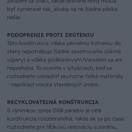
zaťažení sa stlačí, takže drevené nohy musia
byť vymerané tak, akoby na ne žiadna páska
nešla.
PODOPRENIE PROTI ZRÚTENIU
Táto konštrukcia vďaka pevnému kotveniu do
steny nepotrebuje žiadne zavetrovanie (šikmé
vzpery) a vďaka podkladovým hranolom sa ani
neprehýba. To oceníte v situáciách, keď sa
rozhodnete uskladniť skutočne ťažké materiály
– napríklad vrecká stavebných zmesí.
RECYKLOVATEĽNÁ KONŠTRUKCIA
S výnimkou spoja OSB panelov je celá
konštrukcia rozoberateľná, takže ak sa po čase
rozhodnete pre hĺbkovú renováciu suterénu,