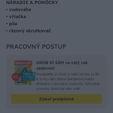
NÁRADIE A POMÔCKY
•
vodováha
•
vŕtačka
•
píla
•
rázový skrutkovač
PRACOVNÝ POSTUP
UROB SI SÁM na celý rok
zadarmo!
Predplaťte si Urob si sám na rok za 20
€ a my vám dáme darčekovú kartu
Möbelix v rovnakej hodnote. Výhodná
ponuka, ktorá sa vám vráti.
Získať predplatné