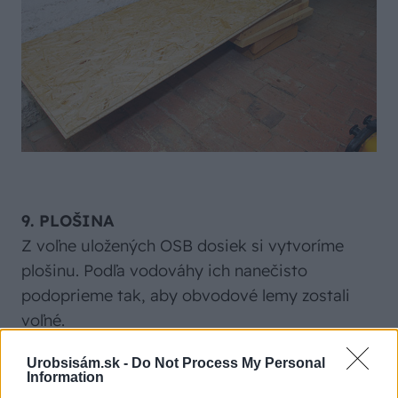
9. PLOŠINA
Z voľne uložených OSB dosiek si vytvoríme
plošinu. Podľa vodováhy ich nanečisto
podoprieme tak, aby obvodové lemy zostali
voľné.
Urobsisám.sk -
Do Not Process My Personal
Information