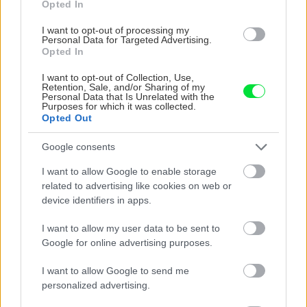
Opted In
I want to opt-out of processing my
Personal Data for Targeted Advertising.
Opted In
I want to opt-out of Collection, Use,
Retention, Sale, and/or Sharing of my
Personal Data that Is Unrelated with the
Purposes for which it was collected.
Opted Out
Google consents
I want to allow Google to enable storage
related to advertising like cookies on web or
device identifiers in apps.
11. OPÍLENIE
I want to allow my user data to be sent to
Google for online advertising purposes.
Vyčnievajúce perá na hranách opílime. Oba
konce spílime do pravého uhla alebo tak, aby
I want to allow Google to send me
nám neprekážali pri prechádzaní okolo.
personalized advertising.