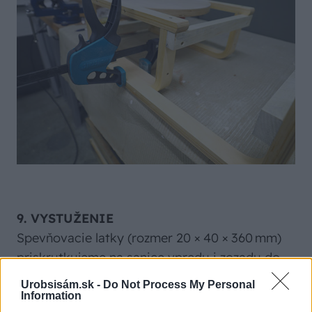
9. VYSTUŽENIE
Spevňovacie latky (rozmer 20 × 40 × 360 mm)
priskrutkujeme na sanice vpredu i zozadu do
výčnelkov.
Urobsisám.sk -
Do Not Process My Personal
Information