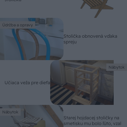
Údržba a opravy
Stolička obnovená vďaka
spreju
Nábytok
Učiaca veža pre dieťa
Nábytok
Starej hojdacej stoličky na
smetisku mu bolo ľúto, vzal