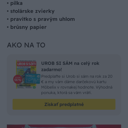
•
pílka
•
stolárske zvierky
•
pravítko s pravým uhlom
• brúsny papier
AKO NA TO
UROB SI SÁM na celý rok
zadarmo!
Predplaťte si Urob si sám na rok za 20
€ a my vám dáme darčekovú kartu
Möbelix v rovnakej hodnote. Výhodná
ponuka, ktorá sa vám vráti.
Získať predplatné