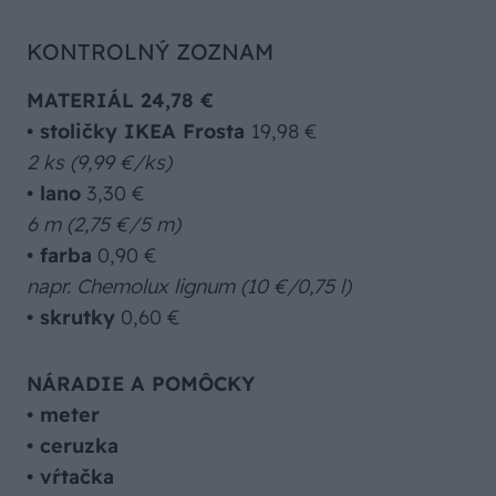
KONTROLNÝ ZOZNAM
MATERIÁL 24,78 €
•
stoličky IKEA Frosta
19,98 €
2 ks (9,99 €/ks)
•
lano
3,30 €
6 m (2,75 €/5 m)
•
farba
0,90 €
napr. Chemolux lignum (10 €/0,75 l)
•
skrutky
0,60 €
NÁRADIE A POMÔCKY
•
meter
•
ceruzka
•
vŕtačka