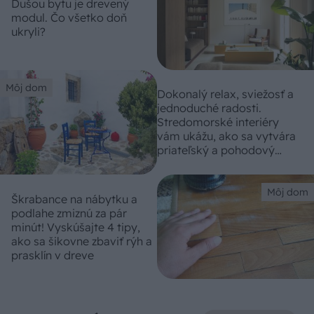
Dušou bytu je drevený
modul. Čo všetko doň
ukryli?
Môj dom
Dokonalý relax, sviežosť a
jednoduché radosti.
Stredomorské interiéry
vám ukážu, ako sa vytvára
priateľský a pohodový
domov
Môj dom
Škrabance na nábytku a
podlahe zmiznú za pár
minút! Vyskúšajte 4 tipy,
ako sa šikovne zbaviť rýh a
prasklín v dreve