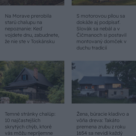
Na Morave prerobila
S motorovou pílou sa
starú chalupu na
dokáže aj podpísať.
nepoznanie: Keď
Slovák sa nebál a v
vojdete dnu, zabudnete,
Čičmanoch si postavil
že nie ste v Toskánsku
montovaný domček v
duchu tradícií
Temné stránky chalúp:
Žena, búracie kladivo a
10 najčastejších
vôňa dreva: Takáto
skrytých chýb, ktoré
premena zrubu z roku
vás môžu nepríjemne
1654 sa nevidí každý