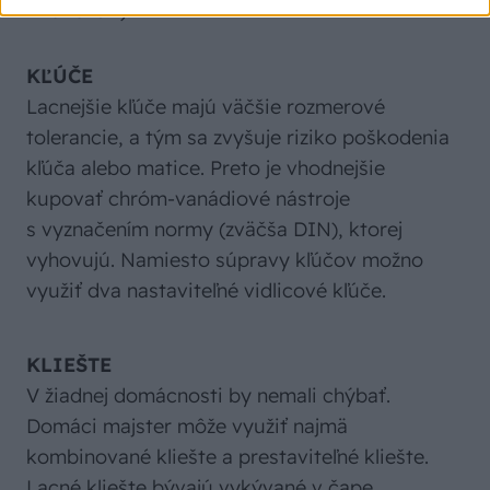
v rukoväti).
KĽÚČE
Lacnejšie kľúče majú väčšie rozmerové
tolerancie, a tým sa zvyšuje riziko poškodenia
kľúča alebo matice. Preto je vhodnejšie
kupovať chróm-vanádiové nástroje
s vyznačením normy (zväčša DIN), ktorej
vyhovujú. Namiesto súpravy kľúčov možno
využiť dva nastaviteľné vidlicové kľúče.
KLIEŠTE
V žiadnej domácnosti by nemali chýbať.
Domáci majster môže využiť najmä
kombinované kliešte a prestaviteľné kliešte.
Lacné kliešte bývajú vykývané v čape