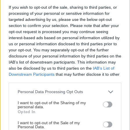
If you wish to opt-out of the sale, sharing to third parties, or
processing of your personal or sensitive information for
targeted advertising by us, please use the below opt-out
section to confirm your selection. Please note that after your
opt-out request is processed you may continue seeing
interest-based ads based on personal information utilized by
us or personal information disclosed to third parties prior to
your opt-out. You may separately opt-out of the further
disclosure of your personal information by third parties on the
IAB’s list of downstream participants. This information may
also be disclosed by us to third parties on the
IAB’s List of
Downstream Participants
that may further disclose it to other
third parties.
Please note that this website/app uses one or more Google
Personal Data Processing Opt Outs
services and may gather and store information including but
not limited to your visit or usage behaviour. You may click to
I want to opt-out of the Sharing of my
personal data.
10. SPEVNENIE PREDKU
grant or deny consent to Google and its third-party tags to
Opted In
use your data for below specified purposes in below Google
Tretiu spevňovaciu latku priskrutkujeme na
consent section.
I want to opt-out of the Sale of my
predné nohy saníc 4 cm od vrchu. Na
Personal Data.