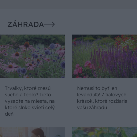
ZÁHRADA
Trvalky, ktoré znesú
Nemusí to byť len
sucho a teplo? Tieto
levanduľa! 7 fialových
vysaďte na miesta, na
krások, ktoré rozžiaria
ktoré slnko svieti celý
vašu záhradu
deň