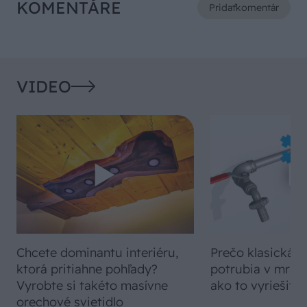
KOMENTÁRE
Pridať
komentár
VIDEO
Chcete dominantu interiéru,
Prečo klasická iz
ktorá pritiahne pohľady?
potrubia v mrazo
Vyrobte si takéto masívne
ako to vyriešiť r
orechové svietidlo