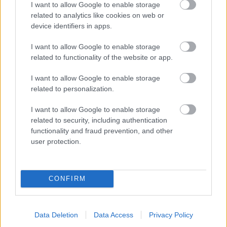
I want to allow Google to enable storage
11. LANO
related to analytics like cookies on web or
Uviažeme ho tak, že prvá časť slúži ako držadlo
device identifiers in apps.
pre dieťa, druhou časťou ťaháme sánky. A je
I want to allow Google to enable storage
to!
related to functionality of the website or app.
I want to allow Google to enable storage
AUTOR RADÍ
related to personalization.
Rezy stoličiek dokážeme bezproblémovo
spraviť aj obyčajnou pílkou na drevo.
I want to allow Google to enable storage
related to security, including authentication
functionality and fraud prevention, and other
AKÉ NÁRADIE MAŤ PORUKE?
user protection.
SKRUTKOVAČE
V domácnosti treba mať aspoň dva ploché
CONFIRM
skrutkovače (od 4 do 10 mm) a pár krížových.
Výhodné je používať aj univerzálny skrutkovač
Data Deletion
Data Access
Privacy Policy
s nadstavcami (hroty sa dajú kúpiť a uschovať