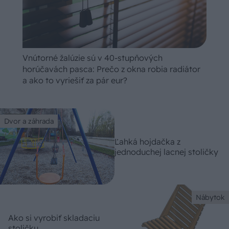
Vnútorné žalúzie sú v 40-stupňových
horúčavách pasca: Prečo z okna robia radiátor
a ako to vyriešiť za pár eur?
Dvor a záhrada
Ľahká hojdačka z
jednoduchej lacnej stoličky
Nábytok
Ako si vyrobiť skladaciu
stoličku