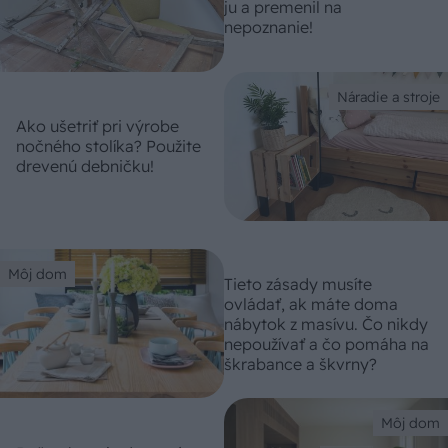
ju a premenil na
nepoznanie!
Náradie a stroje
Ako ušetriť pri výrobe
nočného stolíka? Použite
drevenú debničku!
Môj dom
Tieto zásady musíte
ovládať, ak máte doma
nábytok z masívu. Čo nikdy
nepoužívať a čo pomáha na
škrabance a škvrny?
Môj dom