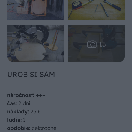
UROB SI SÁM
náročnosť: +++
čas:
2 dni
náklady:
25 €
ľudia:
1
obdobie:
celoročne