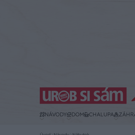
NÁVODY
DOM
CHALUPA
ZÁHR
Úvod
Návody
Nábytok