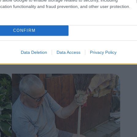
cation functionality and fraud prevention, and other user protection.
CONFIRM
Chystáte sa zavárať kápiu? Táto chyba ju
premení na nevábne mäkkú hmotu
Data Deletion
Data Access
Privacy Policy