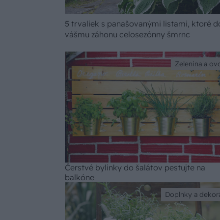
5 trvaliek s panašovanými listami, ktoré 
vášmu záhonu celosezónny šmrnc
Zelenina a ov
Čerstvé bylinky do šalátov pestujte na
balkóne
Doplnky a dekor