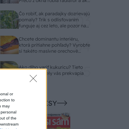
Prečo z okna robia radiátor a ako
to vyriešiť za pár eur?
Čo robiť, ak paradajky dozrievajú
pomaly? Trik s odlisťovaním
funguje aj cez leto, ale pozor na
chyby
Chcete dominantu interiéru,
ktorá pritiahne pohľady? Vyrobte
si takéto masívne orechové
svietidlo
Ako dlho variť kukuricu? Tieto
časové rozdiely vás prekvapia
sonal or
ection to
NAŠE ČASOPISY
ou may
 personal
out of the
 downstream