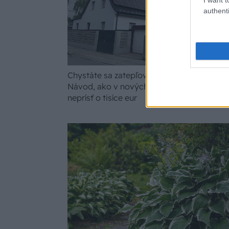
authenti
Chystáte sa zatepľovať alebo meniť kotol?
Návod, ako v nových dotačných výzvach
neprísť o tisíce eur