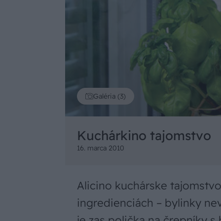
Galéria (3)
Kuchárkino tajomstvo
16. marca 2010
Alicino kuchárske tajomstvo 
ingredienciách – bylinky n
je zas polička na črepníky s 