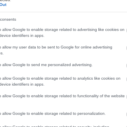
Out
consents
o allow Google to enable storage related to advertising like cookies on
evice identifiers in apps.
o allow my user data to be sent to Google for online advertising
s.
áči
sušenie byliniek
trvalé bylinky
to allow Google to send me personalized advertising.
o allow Google to enable storage related to analytics like cookies on
evice identifiers in apps.
o allow Google to enable storage related to functionality of the website
o allow Google to enable storage related to personalization.
o allow Google to enable storage related to security, including