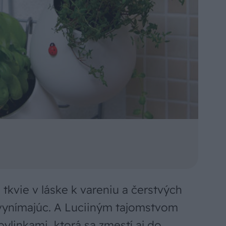
tkvie v láske k vareniu a čerstvých
evynímajúc. A Luciiným tajomstvom
bylinkami, ktorá sa zmestí aj do