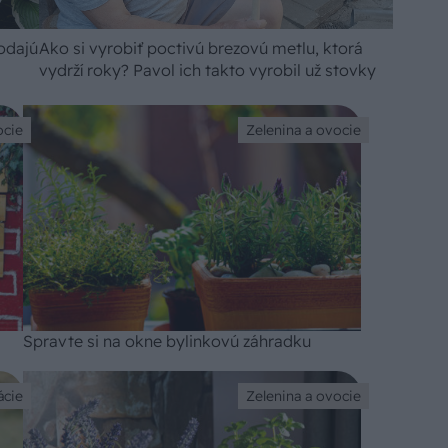
dodajú
Ako si vyrobiť poctivú brezovú metlu, ktorá
vydrží roky? Pavol ich takto vyrobil už stovky
ocie
Zelenina a ovocie
Spravte si na okne bylinkovú záhradku
ácie
Zelenina a ovocie