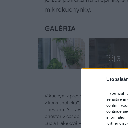
mikrokuchynky.
GALÉRIA
Urobsisám
If you wish 
V kuchyni z predchádzajúcich strán nás
sensitive in
vtipná „polička“, ktorá zaberá len mi
confirm you
priestoru. A práve tým si zaslúžila vlas
continue se
priestor v časopise. Vymyslela ju archi
information 
Lucia Hakelová – jednoducho otočila 
further disc