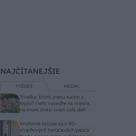
NAJČÍTANEJŠIE
TÝŽDEŇ
MESIAC
Trvalky, ktoré znesú sucho a
teplo? Tieto vysaďte na miesta,
na ktoré slnko svieti celý deň
Vnútorné žalúzie sú v 40-
stupňových horúčavách pasca: