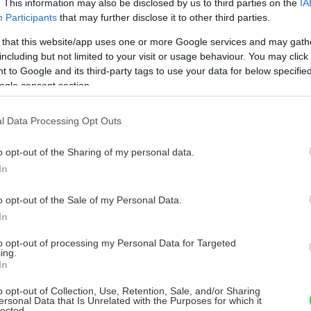
. This information may also be disclosed by us to third parties on the
IA
Participants
that may further disclose it to other third parties.
 kuchyni
ala
 that this website/app uses one or more Google services and may gath
y nebolo
including but not limited to your visit or usage behaviour. You may click 
 po celý
 to Google and its third-party tags to use your data for below specifi
ogle consent section.
za oknom
a.
l Data Processing Opt Outs
olice
o opt-out of the Sharing of my personal data.
tak Lucia
In
o
o opt-out of the Sale of my Personal Data.
problém
In
ky, ktorý otočila naopak a upevnila na stenu
 zopár háčikov, kvetináče s dierkou a,
to opt-out of processing my Personal Data for Targeted
ing.
nemali „nohy vo vode“, na spodku črepníkov
In
m pádom aj Alici.
o opt-out of Collection, Use, Retention, Sale, and/or Sharing
ersonal Data that Is Unrelated with the Purposes for which it
lected.