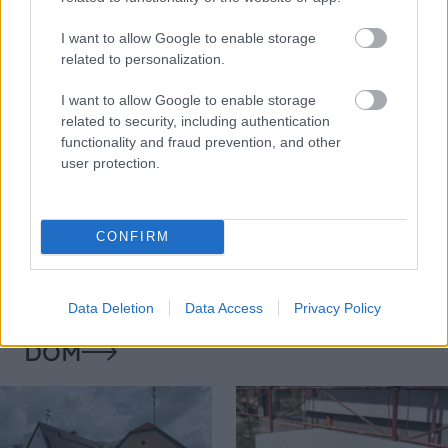
I want to allow Google to enable storage
related to personalization.
I want to allow Google to enable storage
related to security, including authentication
functionality and fraud prevention, and other
user protection.
Temné stránky chalúp:
Žena, búracie kladivo a
10 najčastejších
vôňa dreva: Takáto
skrytých chýb, ktoré
premena zrubu z roku
CONFIRM
vás môžu nepríjemne
1654 sa nevidí každý
prekvapiť
deň!
Data Deletion
Data Access
Privacy Policy
DOM