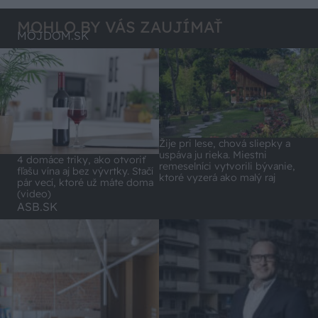
MOHLO BY VÁS ZAUJÍMAŤ
MÔJDOM.SK
Žije pri lese, chová sliepky a
uspáva ju rieka. Miestni
4 domáce triky, ako otvoriť
remeselníci vytvorili bývanie,
fľašu vína aj bez vývrtky. Stačí
ktoré vyzerá ako malý raj
pár vecí, ktoré už máte doma
(video)
ASB.SK