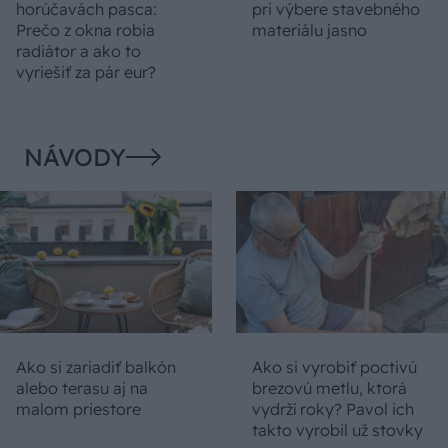
horúčavách pasca:
pri výbere stavebného
Prečo z okna robia
materiálu jasno
radiátor a ako to
vyriešiť za pár eur?
NÁVODY
Ako si zariadiť balkón
Ako si vyrobiť poctivú
alebo terasu aj na
brezovú metlu, ktorá
malom priestore
vydrží roky? Pavol ich
takto vyrobil už stovky