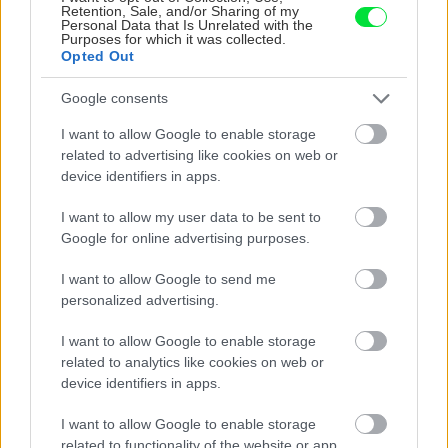
Retention, Sale, and/or Sharing of my
vašu záhradu
možno prekvapí
Personal Data that Is Unrelated with the
Purposes for which it was collected.
Opted Out
CHALUPA
Google consents
I want to allow Google to enable storage
related to advertising like cookies on web or
device identifiers in apps.
I want to allow my user data to be sent to
Google for online advertising purposes.
I want to allow Google to send me
personalized advertising.
Na Morave prerobila
S motorovou pílou sa
starú chalupu na
dokáže aj podpísať.
I want to allow Google to enable storage
nepoznanie: Keď
Slovák sa nebál a v
related to analytics like cookies on web or
vojdete dnu, zabudnete,
Čičmanoch si postavil
device identifiers in apps.
že nie ste v Toskánsku
montovaný domček v
duchu tradícií
I want to allow Google to enable storage
related to functionality of the website or app.