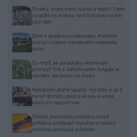
Trvalky, ktoré znesú sucho a teplo? Tieto
vysaďte na miesta, na ktoré slnko svieti
celý deň
Dom s ukážkovou záhradou: Majitelia
mali pri výbere stavebného materiálu
jasno
Čo robiť, ak paradajky dozrievajú
pomaly? Trik s odlisťovaním funguje aj
cez leto, ale pozor na chyby
Nekupujte drahé lapače: Vyrobte si za 5
minút domácu pascu na osy a sršne,
ktorá ich nepustí von
Chcete dominantu interiéru, ktorá
pritiahne pohľady? Vyrobte si takéto
masívne orechové svietidlo