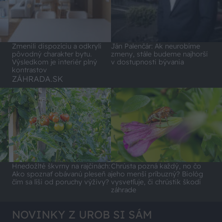
Zmenili dispozíciu a odkryli
Ján Palenčár: Ak neurobíme
pôvodný charakter bytu.
zmeny, stále budeme najhorší
Výsledkom je interiér plný
v dostupnosti bývania
kontrastov
ZÁHRADA.SK
Hnedožlté škvrny na rajčinách:
Chrústa pozná každý, no čo
Ako spoznať obávanú pleseň a
jeho menší príbuzný? Biológ
čím sa líši od poruchy výživy?
vysvetľuje, či chrústik škodí
záhrade
NOVINKY Z UROB SI SÁM