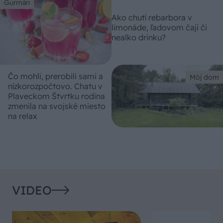
Gurmán
Ako chutí rebarbora v
limonáde, ľadovom čaji či
nealko drinku?
Čo mohli, prerobili sami a
Môj dom
nízkorozpočtovo. Chatu v
Plaveckom Štvrtku rodina
zmenila na svojské miesto
na relax
VIDEO