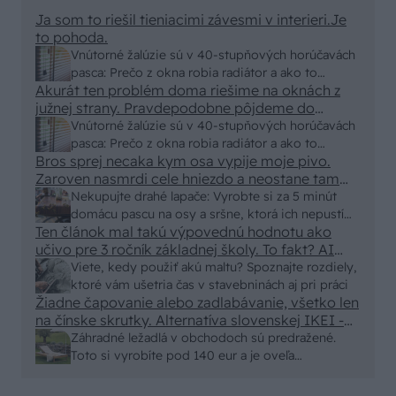
Ja som to riešil tieniacimi závesmi v interieri.Je
to pohoda.
Vnútorné žalúzie sú v 40-stupňových horúčavách
pasca: Prečo z okna robia radiátor a ako to
Akurát ten problém doma riešime na oknách z
vyriešiť za pár eur?
južnej strany. Pravdepodobne pôjdeme do
vonkajšieho tienenia na spôsob markízy
Vnútorné žalúzie sú v 40-stupňových horúčavách
250x150cm. Čínsky predajcovia idú okolo 100
pasca: Prečo z okna robia radiátor a ako to
eur kus.
Bros sprej necaka kym osa vypije moje pivo.
vyriešiť za pár eur?
Zaroven nasmrdi cele hniezdo a neostane tam
nic zive. Vasa pasca naucinke moc efektivne.
Nekupujte drahé lapače: Vyrobte si za 5 minút
Skor pritiahne slimaky
domácu pascu na osy a sršne, ktorá ich nepustí
Ten článok mal takú výpovednú hodnotu ako
von
učivo pre 3 ročník základnej školy. To fakt? AI
alebo nejaka kniha z VŠ? Dnešné rychlotvrdnuce
Viete, kedy použiť akú maltu? Spoznajte rozdiely,
malty - pevnosť 40 Mpa a doba schnutia tak 15
ktoré vám ušetria čas v stavebninách aj pri práci
minut , k tomu vodotesné s kryštálikou. A rozdiel
Žiadne čapovanie alebo zadlabávanie, všetko len
na čínske skrutky. Alternatíva slovenskej IKEI -
- schnutie a zretie. Nič?
čo sa týka pevnosti. Autor si nedal veľa námahy s
Záhradné ležadlá v obchodoch sú predražené.
remeselným spracovaním, škoda. No lepšie než
Toto si vyrobíte pod 140 eur a je oveľa
ten odpad z DTD predávaný v Kauflande alebo
pohodlnejšie!
Lídli.