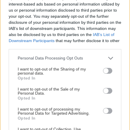
interest-based ads based on personal information utilized by
us or personal information disclosed to third parties prior to
your opt-out. You may separately opt-out of the further
disclosure of your personal information by third parties on the
5 trvaliek s
Trvalky, ktoré znesú
IAB’s list of downstream participants. This information may
panašovanými listami,
sucho a teplo? Tieto
also be disclosed by us to third parties on the
IAB’s List of
ktoré dodajú vášmu
vysaďte na miesta, na
Downstream Participants
that may further disclose it to other
záhonu celosezónny
ktoré slnko svieti celý
third parties.
šmrnc
deň
Please note that this website/app uses one or more Google
Personal Data Processing Opt Outs
services and may gather and store information including but
not limited to your visit or usage behaviour. You may click to
I want to opt-out of the Sharing of my
personal data.
grant or deny consent to Google and its third-party tags to
Opted In
use your data for below specified purposes in below Google
consent section.
I want to opt-out of the Sale of my
Personal Data.
Opted In
I want to opt-out of processing my
Personal Data for Targeted Advertising.
Nemusí to byť len
Môže aspirín zachrániť
Opted In
levanduľa! 7 fialových
ochabnuté izbové
krások, ktoré rozžiaria
rastliny? Pravda vás
I want to opt-out of Collection, Use,