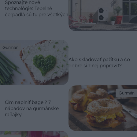
Spoznajte nové
technológie: Tepelné
čerpadlá sú tu pre všetkých
Gurmán
Ako skladovať pažítku a čo
dobré si z nej pripraviť?
Gurmán
Čím naplniť bagel? 7
nápadov na gurmánske
raňajky