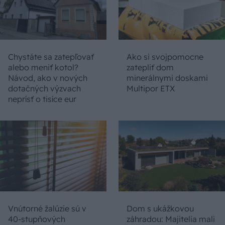
Chystáte sa zatepľovať
Ako si svojpomocne
alebo meniť kotol?
zatepliť dom
Návod, ako v nových
minerálnymi doskami
dotačných výzvach
Multipor ETX
neprísť o tisíce eur
Vnútorné žalúzie sú v
Dom s ukážkovou
40-stupňových
záhradou: Majitelia mali