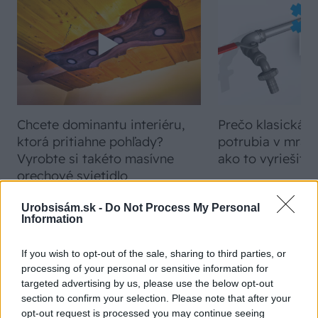
Chcete dominantu interiéru,
Prečo klasická iz
ktorá pritiahne pohľady?
potrubia v mrazo
Vyrobte si takéto masívne
ako to vyriešiť r
orechové svietidlo
Urobsisám.sk -
Do Not Process My Personal
Information
ZÁHRADA
If you wish to opt-out of the sale, sharing to third parties, or
processing of your personal or sensitive information for
targeted advertising by us, please use the below opt-out
section to confirm your selection. Please note that after your
opt-out request is processed you may continue seeing