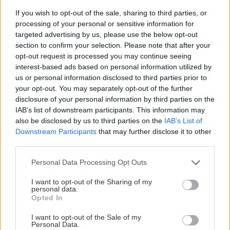
If you wish to opt-out of the sale, sharing to third parties, or
processing of your personal or sensitive information for
targeted advertising by us, please use the below opt-out
section to confirm your selection. Please note that after your
opt-out request is processed you may continue seeing
interest-based ads based on personal information utilized by
us or personal information disclosed to third parties prior to
your opt-out. You may separately opt-out of the further
disclosure of your personal information by third parties on the
IAB’s list of downstream participants. This information may
also be disclosed by us to third parties on the
IAB’s List of
Downstream Participants
that may further disclose it to other
Zapnutá klimatizácia celý deň? Pozrite sa, koľko
third parties.
vás stojí a prečo sa oplatí zapnúť aj ventilátor
Please note that this website/app uses one or more Google
Personal Data Processing Opt Outs
services and may gather and store information including but
not limited to your visit or usage behaviour. You may click to
I want to opt-out of the Sharing of my
personal data.
grant or deny consent to Google and its third-party tags to
Opted In
use your data for below specified purposes in below Google
consent section.
I want to opt-out of the Sale of my
Personal Data.