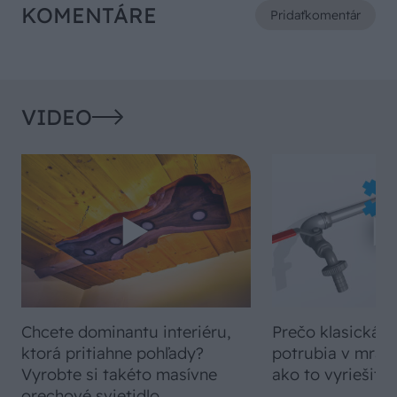
KOMENTÁRE
Pridať
komentár
VIDEO
Chcete dominantu interiéru,
Prečo klasická iz
ktorá pritiahne pohľady?
potrubia v mrazo
Vyrobte si takéto masívne
ako to vyriešiť r
orechové svietidlo