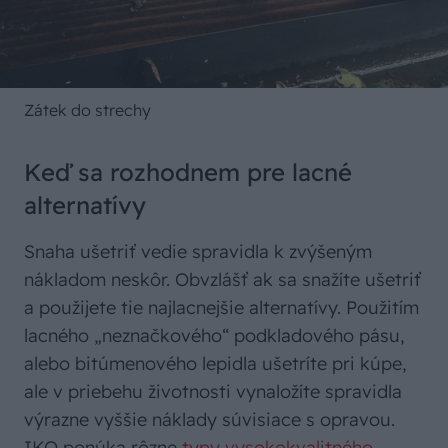
Zátek do strechy
Keď sa rozhodnem pre lacné
alternatívy
Snaha ušetriť vedie spravidla k zvýšeným
nákladom neskôr. Obvzlášť ak sa snažíte ušetriť
a použijete tie najlacnejšie alternatívy. Použitím
lacného „neznačkového“ podkladového pásu,
alebo bitúmenového lepidla ušetríte pri kúpe,
ale v priebehu životnosti vynaložíte spravidla
výrazne vyššie náklady súvisiace s opravou.
IKO ponúka rôzne
typy vysokokvalitného