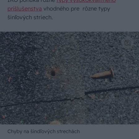
príšlušenstva
vhodného pre rôzne typy
šinľových striech.
Chyby na šindľových strechách