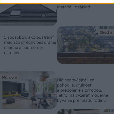
Materiál je základ
Strecha
5 spôsobov, ako odstrániť
mach zo strechy bez drahej
chémie a nadmernej
námahy
Môj dom
Nič neobyčajné, len
pohodlie, útulnosť
a prepojenie s prírodou.
Takto má vyzerať moderné
bývanie pre mladú rodinu!