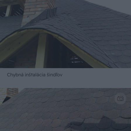
Chybná inštalácia šindľov