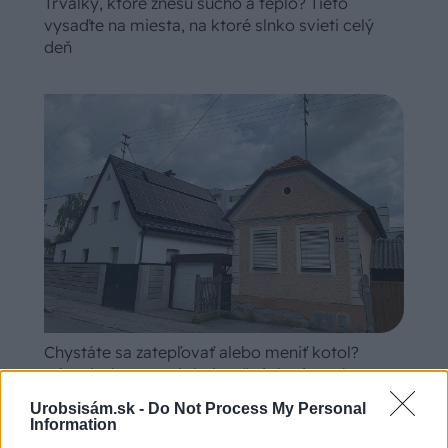
Trvalky, ktoré znesú sucho a teplo? Tieto
vysaďte na miesta, na ktoré slnko svieti celý
deň
Chystáte sa zatepľovať alebo meniť kotol?
Návod, ako v nových dotačných výzvach
neprísť o tisíce eur
Urobsisám.sk -
Do Not Process My Personal
Information