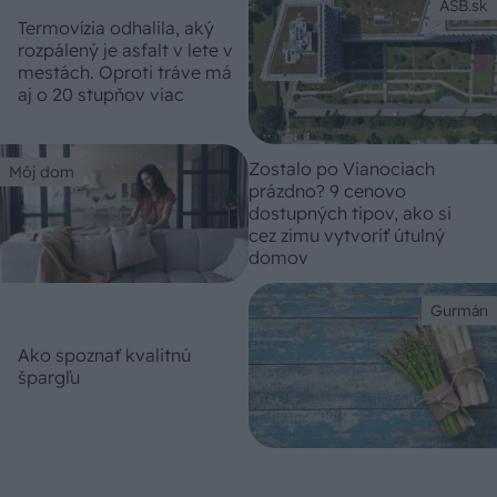
ASB.sk
Termovízia odhalila, aký
rozpálený je asfalt v lete v
mestách. Oproti tráve má
aj o 20 stupňov viac
Zostalo po Vianociach
Môj dom
prázdno? 9 cenovo
dostupných tipov, ako si
cez zimu vytvoriť útulný
domov
Gurmán
Ako spoznať kvalitnú
špargľu