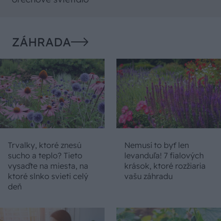
ZÁHRADA
Trvalky, ktoré znesú
Nemusí to byť len
sucho a teplo? Tieto
levanduľa! 7 fialových
vysaďte na miesta, na
krások, ktoré rozžiaria
ktoré slnko svieti celý
vašu záhradu
deň