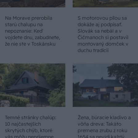
Na Morave prerobila
S motorovou pílou sa
starú chalupu na
dokáže aj podpísať.
nepoznanie: Keď
Slovák sa nebál a v
vojdete dnu, zabudnete,
Čičmanoch si postavil
že nie ste v Toskánsku
montovaný domček v
duchu tradícií
Temné stránky chalúp:
Žena, búracie kladivo a
10 najčastejších
vôňa dreva: Takáto
skrytých chýb, ktoré
premena zrubu z roku
vás môžu nepríjemne
1654 sa nevidí každý