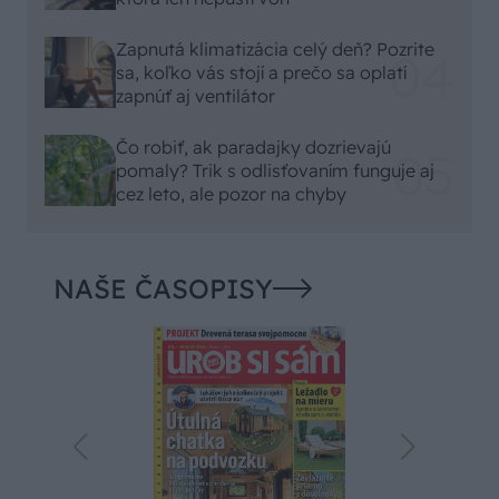
Zapnutá klimatizácia celý deň? Pozrite
sa, koľko vás stojí a prečo sa oplatí
zapnúť aj ventilátor
Čo robiť, ak paradajky dozrievajú
pomaly? Trik s odlisťovaním funguje aj
cez leto, ale pozor na chyby
NAŠE ČASOPISY