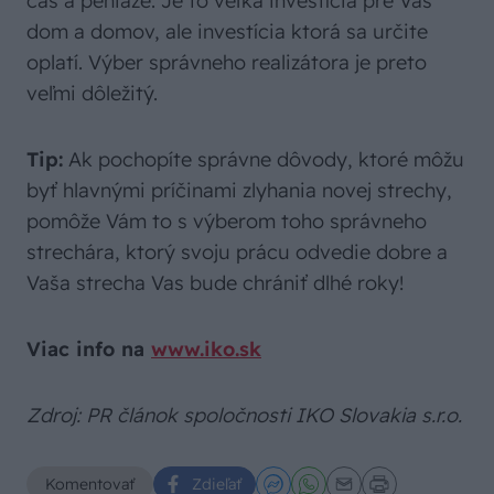
čas a peniaze. Je to veľka investícia pre Váš
dom a domov, ale investícia ktorá sa určite
oplatí. Výber správneho realizátora je preto
veľmi dôležitý.
Tip:
Ak pochopíte správne dôvody, ktoré môžu
byť hlavnými príčinami zlyhania novej strechy,
pomôže Vám to s výberom toho správneho
strechára, ktorý svoju prácu odvedie dobre a
Vaša strecha Vas bude chrániť dlhé roky!
Viac info na
www.iko.sk
Zdroj: PR článok spoločnosti IKO Slovakia s.r.o.
Komentovať
Zdieľať