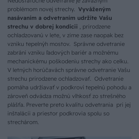
Nedostatočné odvetranie je závažným
problémom novej strechy.
Vyváženým
nasávaním a odvetraním udržíte Vašu
strechu v dobrej kondícii
, prirodzene
ochladzovanú v lete, v zime zase naopak bez
vzniku tepelnýh mostov. Správne odvetranie
zabráni vzniku ľadových bariér a možnému
mechanickému poškodeniu strechy ako celku.
V letných horúčavách správne odvetranie Vašu
strechu prirodzene ochladzovať. Odvetranie
pomáha udržiavať v podkroví tepelnú pohodu a
zároveň odvádza možnú vlhkosť zo strešného
plášťa. Preverte preto kvalitu odvetrania pri jej
inštalácii a priestor podkrovia spolu so
strechárom.