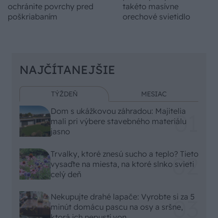
ochránite povrchy pred
takéto masívne
poškriabaním
orechové svietidlo
NAJČÍTANEJŠIE
TÝŽDEŇ
MESIAC
Dom s ukážkovou záhradou: Majitelia
mali pri výbere stavebného materiálu
jasno
Trvalky, ktoré znesú sucho a teplo? Tieto
vysaďte na miesta, na ktoré slnko svieti
celý deň
Nekupujte drahé lapače: Vyrobte si za 5
minút domácu pascu na osy a sršne,
ktorá ich nepustí von