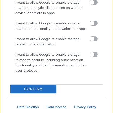
Seriál Rekonštrukcia
I want to allow Google to enable storage
strechy 3. časť: Koľko stojí
related to analytics like cookies on web or
nová krytina a jej uloženie
device identifiers in apps.
I want to allow Google to enable storage
related to functionality of the website or app.
Strecha
I want to allow Google to enable storage
Nová metóda inštalácie
šindľov na nízke sklony bez
related to personalization.
klincov!
I want to allow Google to enable storage
related to security, including authentication
functionality and fraud prevention, and other
Strecha
user protection.
Parozábrana šetriaca
energie
CONFIRM
Data Deletion
Data Access
Privacy Policy
Strecha