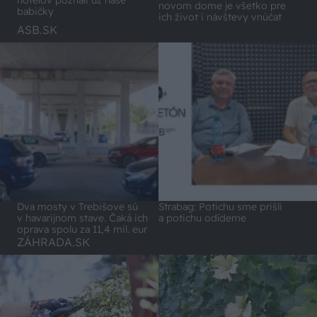
novom dome je všetko pre
babičky
ich život i návštevy vnúčat
ASB.SK
Dva mosty v Trebišove sú
Strabag: Potichu sme prišli
v havarijnom stave. Čaká ich
a potichu odídeme
oprava spolu za 11,4 mil. eur
ZÁHRADA.SK