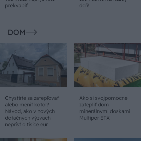
prekvapiť
deň!
DOM
Chystáte sa zatepľovať
Ako si svojpomocne
alebo meniť kotol?
zatepliť dom
Návod, ako v nových
minerálnymi doskami
dotačných výzvach
Multipor ETX
neprísť o tisíce eur