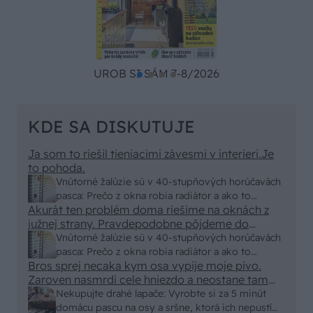
UROB SI SÁM 7-8/2026
KDE SA DISKUTUJE
Ja som to riešil tieniacimi závesmi v interieri.Je
to pohoda.
Vnútorné žalúzie sú v 40-stupňových horúčavách
pasca: Prečo z okna robia radiátor a ako to
Akurát ten problém doma riešime na oknách z
vyriešiť za pár eur?
južnej strany. Pravdepodobne pôjdeme do
vonkajšieho tienenia na spôsob markízy
Vnútorné žalúzie sú v 40-stupňových horúčavách
250x150cm. Čínsky predajcovia idú okolo 100
pasca: Prečo z okna robia radiátor a ako to
eur kus.
Bros sprej necaka kym osa vypije moje pivo.
vyriešiť za pár eur?
Zaroven nasmrdi cele hniezdo a neostane tam
nic zive. Vasa pasca naucinke moc efektivne.
Nekupujte drahé lapače: Vyrobte si za 5 minút
Skor pritiahne slimaky
domácu pascu na osy a sršne, ktorá ich nepustí