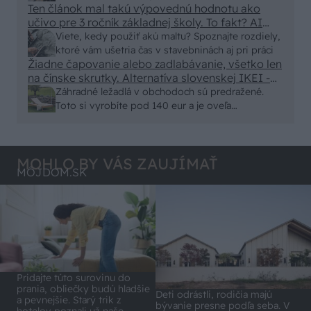
Ten článok mal takú výpovednú hodnotu ako
von
učivo pre 3 ročník základnej školy. To fakt? AI
alebo nejaka kniha z VŠ? Dnešné rychlotvrdnuce
Viete, kedy použiť akú maltu? Spoznajte rozdiely,
malty - pevnosť 40 Mpa a doba schnutia tak 15
ktoré vám ušetria čas v stavebninách aj pri práci
minut , k tomu vodotesné s kryštálikou. A rozdiel
Žiadne čapovanie alebo zadlabávanie, všetko len
na čínske skrutky. Alternatíva slovenskej IKEI -
- schnutie a zretie. Nič?
čo sa týka pevnosti. Autor si nedal veľa námahy s
Záhradné ležadlá v obchodoch sú predražené.
remeselným spracovaním, škoda. No lepšie než
Toto si vyrobíte pod 140 eur a je oveľa
ten odpad z DTD predávaný v Kauflande alebo
pohodlnejšie!
Lídli.
MOHLO BY VÁS ZAUJÍMAŤ
MÔJDOM.SK
Pridajte túto surovinu do
prania, obliečky budú hladšie
Deti odrástli, rodičia majú
a pevnejšie. Starý trik z
bývanie presne podľa seba. V
hotelov poznali už naše