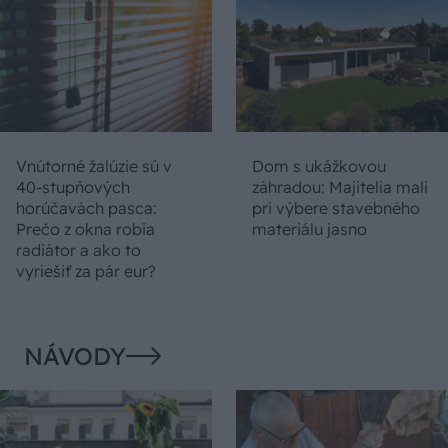
Vnútorné žalúzie sú v
Dom s ukážkovou
40-stupňových
záhradou: Majitelia mali
horúčavách pasca:
pri výbere stavebného
Prečo z okna robia
materiálu jasno
radiátor a ako to
vyriešiť za pár eur?
NÁVODY