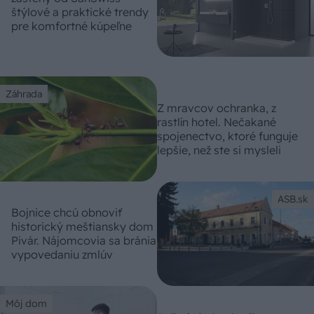
štýlové a praktické trendy
pre komfortné kúpeľne
Záhrada
Z mravcov ochranka, z
rastlín hotel. Nečakané
spojenectvo, ktoré funguje
lepšie, než ste si mysleli
ASB.sk
Bojnice chcú obnoviť
historický meštiansky dom
Pivár. Nájomcovia sa bránia
vypovedaniu zmlúv
Môj dom