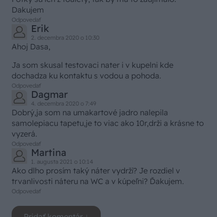
Dakujem
Odpovedať
Erik
2. decembra 2020 o 10:30
Ahoj Dasa,
Ja som skusal testovaci nater i v kupelni kde
dochadza ku kontaktu s vodou a pohoda.
Odpovedať
Dagmar
4. decembra 2020 o 7:49
Dobrý,ja som na umakartové jadro nalepila
samolepiacu tapetu,je to viac ako 10r,drži a krásne to
vyzerá.
Odpovedať
Martina
1. augusta 2021 o 10:14
Ako dlho prosím taký náter vydrží? Je rozdiel v
trvanlivosti náteru na WC a v kúpeľni? Ďakujem.
Odpovedať