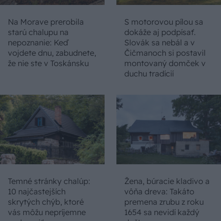
Na Morave prerobila
S motorovou pílou sa
starú chalupu na
dokáže aj podpísať.
nepoznanie: Keď
Slovák sa nebál a v
vojdete dnu, zabudnete,
Čičmanoch si postavil
že nie ste v Toskánsku
montovaný domček v
duchu tradícií
Temné stránky chalúp:
Žena, búracie kladivo a
10 najčastejších
vôňa dreva: Takáto
skrytých chýb, ktoré
premena zrubu z roku
vás môžu nepríjemne
1654 sa nevidí každý