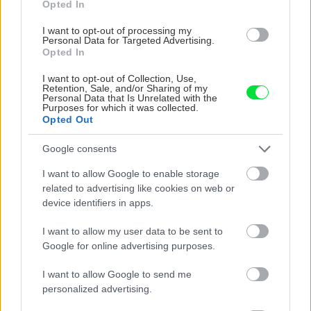
Opted In
I want to opt-out of processing my
Personal Data for Targeted Advertising.
Opted In
I want to opt-out of Collection, Use,
Retention, Sale, and/or Sharing of my
Personal Data that Is Unrelated with the
Purposes for which it was collected.
Opted Out
Google consents
I want to allow Google to enable storage
related to advertising like cookies on web or
Trvalky, ktoré znesú sucho a teplo? Tieto
device identifiers in apps.
vysaďte na miesta, na ktoré slnko svieti celý
deň
I want to allow my user data to be sent to
Google for online advertising purposes.
I want to allow Google to send me
personalized advertising.