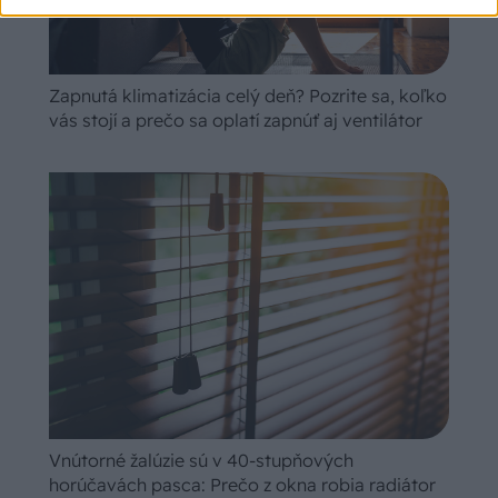
Zapnutá klimatizácia celý deň? Pozrite sa, koľko
vás stojí a prečo sa oplatí zapnúť aj ventilátor
Vnútorné žalúzie sú v 40-stupňových
horúčavách pasca: Prečo z okna robia radiátor