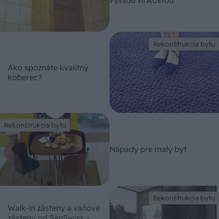
vyššou vlhkosťou
Rekonštrukcia bytu
Ako spoznáte kvalitný
koberec?
Rekonštrukcia bytu
Nápady pre malý byt
Rekonštrukcia bytu
Walk-in zásteny a vaňové
zásteny od SanSwiss –