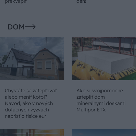
prekvapiť
deň!
DOM
Chystáte sa zatepľovať
Ako si svojpomocne
alebo meniť kotol?
zatepliť dom
Návod, ako v nových
minerálnymi doskami
dotačných výzvach
Multipor ETX
neprísť o tisíce eur