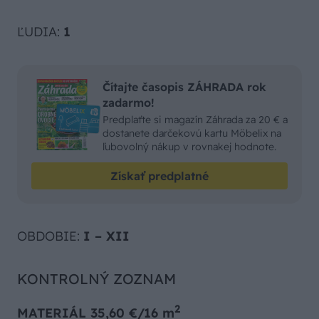
ĽUDIA:
1
Čítajte časopis ZÁHRADA rok
zadarmo!
Predplaťte si magazín Záhrada za 20 € a
dostanete darčekovú kartu Möbelix na
ľubovolný nákup v rovnakej hodnote.
Získať predplatné
OBDOBIE:
I – XII
KONTROLNÝ ZOZNAM
2
MATERIÁL 35,60 €/16 m