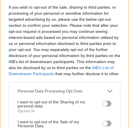
technický lieh. Potom povrch ľahko prebrúste
If you wish to opt-out of the sale, sharing to third parties, or
brúsnym papierom č. 240 – 280. Pred
processing of your personal or sensitive information for
maľovaním všetko, čo nechcete natierať,
targeted advertising by us, please use the below opt-out
section to confirm your selection. Please note that after your
prelepte maskovacou páskou. WC a podlahu
opt-out request is processed you may continue seeing
ochránite zakrývacou fóliou.
interest-based ads based on personal information utilized by
us or personal information disclosed to third parties prior to
your opt-out. You may separately opt-out of the further
Text a foto Marian Drobnica
disclosure of your personal information by third parties on the
Zdroj časopis Urob si sám 8/2018
IAB’s list of downstream participants. This information may
also be disclosed by us to third parties on the
IAB’s List of
Downstream Participants
that may further disclose it to other
Komentovať
Zdieľať
third parties.
Please note that this website/app uses one or more Google
Personal Data Processing Opt Outs
services and may gather and store information including but
Rekonštrukcia bytu
not limited to your visit or usage behaviour. You may click to
I want to opt-out of the Sharing of my
náter umakartu
umakartové jadro
personal data.
grant or deny consent to Google and its third-party tags to
Opted In
use your data for below specified purposes in below Google
SÚVISIACE
consent section.
I want to opt-out of the Sale of my
Personal Data.