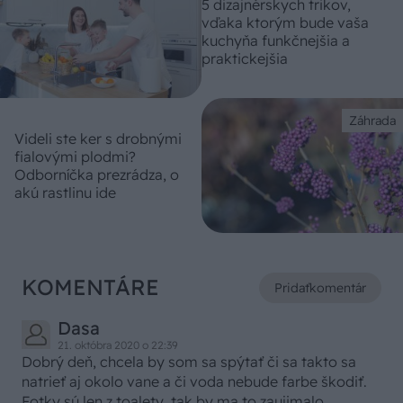
5 dizajnérskych trikov,
vďaka ktorým bude vaša
kuchyňa funkčnejšia a
praktickejšia
Záhrada
Videli ste ker s drobnými
fialovými plodmi?
Odborníčka prezrádza, o
akú rastlinu ide
KOMENTÁRE
Pridať
komentár
Dasa
21. októbra 2020 o 22:39
Dobrý deň, chcela by som sa spýtať či sa takto sa
natrieť aj okolo vane a či voda nebude farbe škodiť.
Fotky sú len z toalety, tak by ma to zaujimalo.