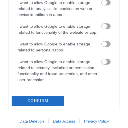
I want to allow Google to enable storage
related to analytics like cookies on web or
device identifiers in apps.
I want to allow Google to enable storage
related to functionality of the website or app.
I want to allow Google to enable storage
related to personalization.
Chystáte sa zavárať kápiu? Táto chyba ju
premení na nevábne mäkkú hmotu
I want to allow Google to enable storage
related to security, including authentication
functionality and fraud prevention, and other
user protection.
CONFIRM
Data Deletion
Data Access
Privacy Policy