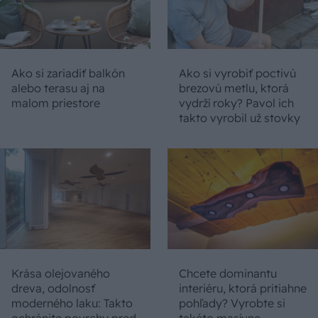
Ako si zariadiť balkón
Ako si vyrobiť poctivú
alebo terasu aj na
brezovú metlu, ktorá
malom priestore
vydrží roky? Pavol ich
takto vyrobil už stovky
Krása olejovaného
Chcete dominantu
dreva, odolnosť
interiéru, ktorá pritiahne
moderného laku: Takto
pohľady? Vyrobte si
ochránite povrchy pred
takéto masívne