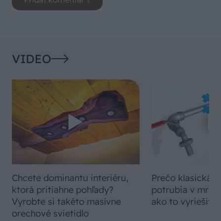
VIDEO
Chcete dominantu interiéru,
Prečo klasická iz
ktorá pritiahne pohľady?
potrubia v mrazo
Vyrobte si takéto masívne
ako to vyriešiť r
orechové svietidlo