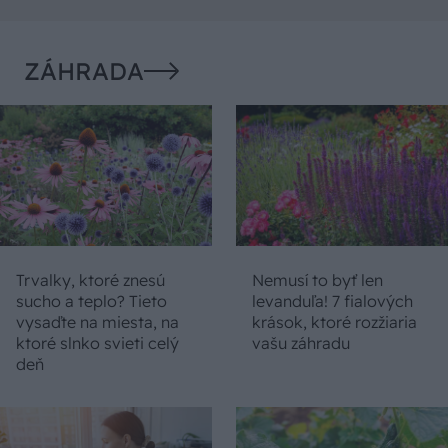
ZÁHRADA
Trvalky, ktoré znesú
Nemusí to byť len
sucho a teplo? Tieto
levanduľa! 7 fialových
vysaďte na miesta, na
krások, ktoré rozžiaria
ktoré slnko svieti celý
vašu záhradu
deň