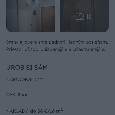
Steny aj dvere sme zjednotili jedným odtieňom.
Priestor pôsobí uhladenejšie a priestrannejšie.
UROB SI SÁM
NÁROČNOSŤ:
***
ČAS:
2 dni
2
NÁKLADY:
do 36 €/16 m