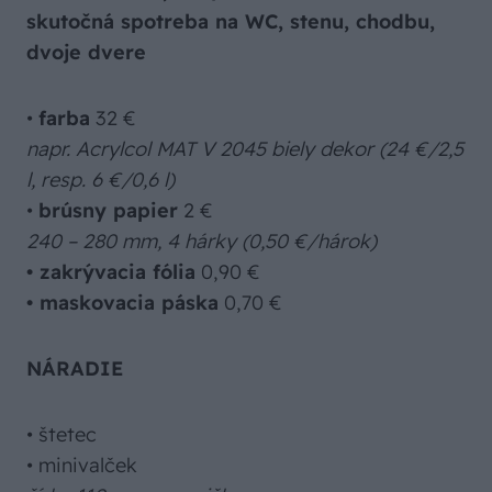
skutočná spotreba na WC, stenu, chodbu,
dvoje dvere
•
farba
32 €
napr. Acrylcol MAT V 2045 biely dekor (24 €/2,5
l, resp. 6 €/0,6 l)
•
brúsny papier
2 €
240 – 280 mm, 4 hárky (0,50 €/hárok)
• zakrývacia fólia
0,90 €
• maskovacia páska
0,70 €
NÁRADIE
• štetec
• minivalček