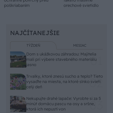
poškriabaním
orechové svietidlo
NAJČÍTANEJŠIE
TÝŽDEŇ
MESIAC
Dom s ukážkovou záhradou: Majitelia
mali pri výbere stavebného materiálu
jasno
Trvalky, ktoré znesú sucho a teplo? Tieto
vysaďte na miesta, na ktoré slnko svieti
celý deň
Nekupujte drahé lapače: Vyrobte si za 5
minút domácu pascu na osy a sršne,
ktorá ich nepustí von