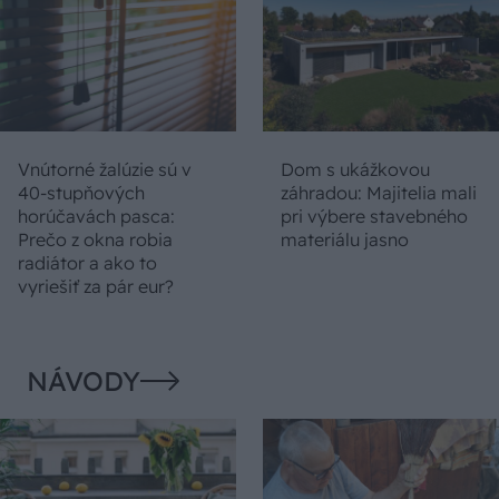
Vnútorné žalúzie sú v
Dom s ukážkovou
40-stupňových
záhradou: Majitelia mali
horúčavách pasca:
pri výbere stavebného
Prečo z okna robia
materiálu jasno
radiátor a ako to
vyriešiť za pár eur?
NÁVODY