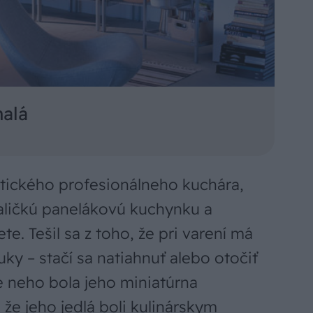
nalá
tického profesionálneho kuchára,
maličkú panelákovú kuchynku a
te. Tešil sa z toho, že pri varení má
ky – stačí sa natiahnuť alebo otočiť
re neho bola jeho miniatúrna
že jeho jedlá boli kulinárskym