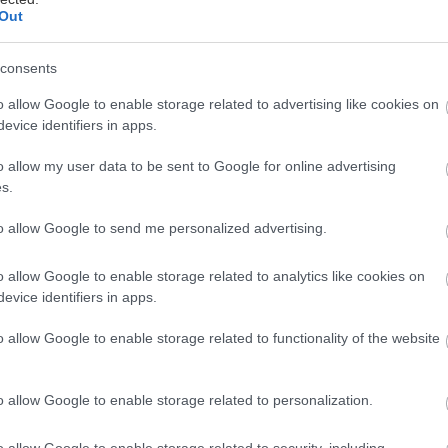
Out
a dosiahnutie dokonalosti
consents
u
o allow Google to enable storage related to advertising like cookies on
evice identifiers in apps.
ácia.
 do
o allow my user data to be sent to Google for online advertising
e často a
s.
túto
to allow Google to send me personalized advertising.
v. Potom
snažte sa
o allow Google to enable storage related to analytics like cookies on
stniť čo
evice identifiers in apps.
o allow Google to enable storage related to functionality of the website
vybrať.
je vo
o allow Google to enable storage related to personalization.
jviac
o allow Google to enable storage related to security, including