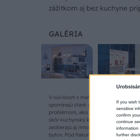
zážitkom aj bez kuchyne pri
GALÉRIA
Urobsisám
V súvislosti s malou kuchyňou sa často
If you wish 
spomínajú staré panelákové byty. No
sensitive in
problémom, ako vyriešiť malú kuchyňu
confirm you
skôr kuchynský kút v rámci obývacej iz
continue se
zaoberajú aj mnohí majitelia novopost
information 
bytov. Pod tlakom cien bytov šetria k
further disc