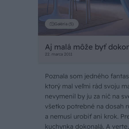
Galéria (5)
Aj malá môže byť doko
22. marca 2011
Poznala som jedného fantas
ktorý mal veľmi rád svoju 
nevymenil by ju za nič na sve
všetko potrebné na dosah ru
a nemusí urobiť ani krok. P
kuchynka dokonalá. A verte, 