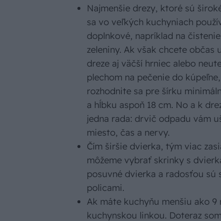
Najmenšie drezy, ktoré sú širok
sa vo veľkých kuchyniach použí
doplnkové, napríklad na čistenie
zeleniny. Ak však chcete občas 
dreze aj väčší hrniec alebo neut
plechom na pečenie do kúpeľne,
rozhodnite sa pre šírku minimál
a hĺbku aspoň 18 cm. No a k dre
jedna rada: drvič odpadu vám uš
miesto, čas a nervy.
Čím širšie dvierka, tým viac zasi
môžeme vybrať skrinky s dvierka
posuvné dvierka a radosťou sú 
policami.
Ak máte kuchyňu menšiu ako 9 
kuchynskou linkou. Doteraz som