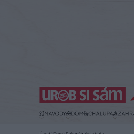
NÁVODY
DOM
CHALUPA
ZÁHR
Úvod
Dom
Rekonštrukcia bytu