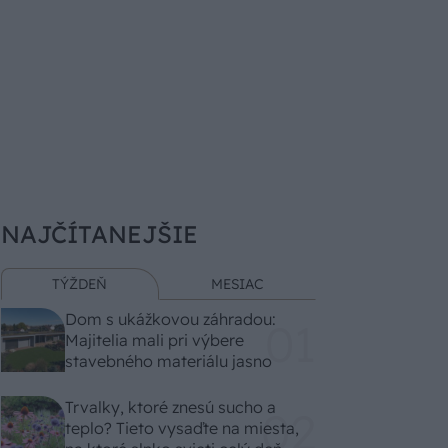
NAJČÍTANEJŠIE
TÝŽDEŇ
MESIAC
Dom s ukážkovou záhradou:
Majitelia mali pri výbere
stavebného materiálu jasno
Trvalky, ktoré znesú sucho a
teplo? Tieto vysaďte na miesta,