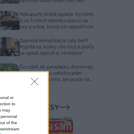
na ktoré slnko svieti celý deň
Nekupujte drahé lapače: Vyrobte
si za 5 minút domácu pascu na
osy a sršne, ktorá ich nepustí von
Zapnutá klimatizácia celý deň?
Pozrite sa, koľko vás stojí a prečo
sa oplatí zapnúť aj ventilátor
Čo robiť, ak paradajky dozrievajú
pomaly? Trik s odlisťovaním
funguje aj cez leto, ale pozor na
chyby
sonal or
ection to
NAŠE ČASOPISY
ou may
 personal
out of the
 downstream