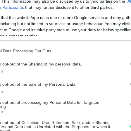
. This information may also be disclosed by us to third parties on the
IA
tríte
Participants
that may further disclose it to other third parties.
pre ktoré
te ochotní
 that this website/app uses one or more Google services and may gath
 ako
including but not limited to your visit or usage behaviour. You may click 
ch?
 to Google and its third-party tags to use your data for below specifi
ogle consent section.
 – dokonalú kuchyňu v malom priestore.
l Data Processing Opt Outs
hosti je sila. Treba sa zmieriť s faktom, že
o opt-out of the Sharing of my personal data.
isoch či katalógoch, sa zmestí a hodí aj do
In
edovšetkým funkčná a poskytovať dostatok
žno zamerať na jej estetickú stránku. Z
o opt-out of the Sale of my Personal Data.
jšie usporiadanie spodných a vrchných
In
jem je dôležitá časť, ktorá sa nachádza vo
to opt-out of processing my Personal Data for Targeted
ing.
 tohto dôvodu začnite spodnými skrinkami a
In
o opt-out of Collection, Use, Retention, Sale, and/or Sharing
ersonal Data that Is Unrelated with the Purposes for which it
lected.