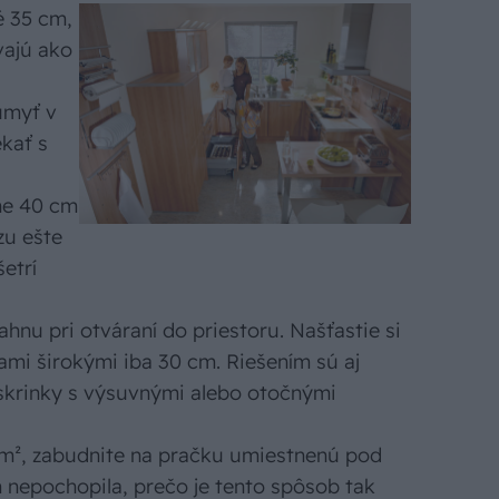
é 35 cm,
vajú ako
umyť v
ekať s
ne 40 cm
zu ešte
etrí
ahnu pri otváraní do priestoru. Našťastie si
mi širokými iba 30 cm. Riešením sú aj
skrinky s výsuvnými alebo otočnými
m², zabudnite na pračku umiestnenú pod
 nepochopila, prečo je tento spôsob tak