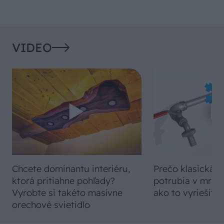
VIDEO
Chcete dominantu interiéru,
Prečo klasická iz
ktorá pritiahne pohľady?
potrubia v mrazo
Vyrobte si takéto masívne
ako to vyriešiť r
orechové svietidlo