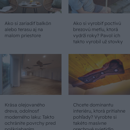
Ako si zariadiť balkón
Ako si vyrobiť poctivú
alebo terasu aj na
brezovú metlu, ktorá
malom priestore
vydrží roky? Pavol ich
takto vyrobil už stovky
Krása olejovaného
Chcete dominantu
dreva, odolnosť
interiéru, ktorá pritiahne
moderného laku: Takto
pohľady? Vyrobte si
ochránite povrchy pred
takéto masívne
poškriabaním
orechové svietidlo