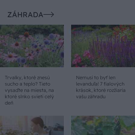
ZÁHRADA
Trvalky, ktoré znesú
Nemusí to byť len
sucho a teplo? Tieto
levanduľa! 7 fialových
vysaďte na miesta, na
krások, ktoré rozžiaria
ktoré slnko svieti celý
vašu záhradu
deň