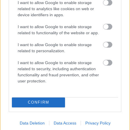
sadrokartónových dosiek a
I want to allow Google to enable storage
akým chybám sa pri tom
related to analytics like cookies on web or
vyvarovať
device identifiers in apps.
I want to allow Google to enable storage
related to functionality of the website or app.
Stavebný materiál
I want to allow Google to enable storage
Ako predchádzať zvýšenej
related to personalization.
vlhkosti v domácnosti?
I want to allow Google to enable storage
related to security, including authentication
functionality and fraud prevention, and other
user protection.
Na Zlatých pieskoch
ASB.sk
pribudne rekreačný areál.
Nebude chýbať hotel,
plaváreň ani vodná veža
CONFIRM
Záhrada
Aj vy ste objavili
nezvyčajné hlinené
Data Deletion
Data Access
Privacy Policy
hniezda? Prečítajte si, kto