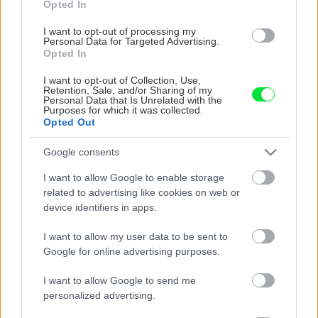
Opted In
Rekonštrukcia kúpeľne?
Odrazte sa od dosky
I want to opt-out of processing my
Personal Data for Targeted Advertising.
Opted In
I want to opt-out of Collection, Use,
Stavebný materiál
Retention, Sale, and/or Sharing of my
Personal Data that Is Unrelated with the
Purposes for which it was collected.
Ako si vybrať vhodný
Opted Out
penetračný náter?
Google consents
I want to allow Google to enable storage
Stavba domu
related to advertising like cookies on web or
device identifiers in apps.
Montáž sadrokartónovej
priečky – 2. časť opláštenie
I want to allow my user data to be sent to
Google for online advertising purposes.
I want to allow Google to send me
personalized advertising.
Stavebný materiál
Ako na povrchové úpravy