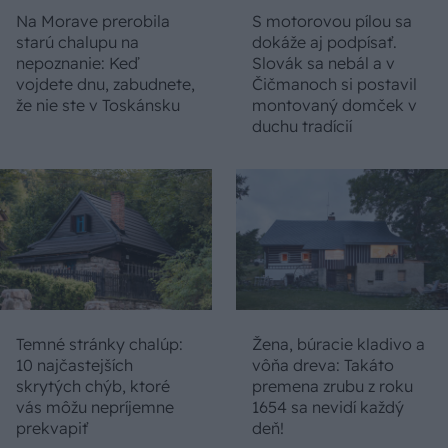
Na Morave prerobila
S motorovou pílou sa
starú chalupu na
dokáže aj podpísať.
nepoznanie: Keď
Slovák sa nebál a v
vojdete dnu, zabudnete,
Čičmanoch si postavil
že nie ste v Toskánsku
montovaný domček v
duchu tradícií
Temné stránky chalúp:
Žena, búracie kladivo a
10 najčastejších
vôňa dreva: Takáto
skrytých chýb, ktoré
premena zrubu z roku
vás môžu nepríjemne
1654 sa nevidí každý
prekvapiť
deň!