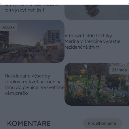
ich vytvoril a kde môžete
ich výskyt nahlásiť
ASB.sk
V brownfielde textilky
Merina v Trenčíne vyrastie
rezidenčná štvrť
Záhrada
Neukladajte výsadby
cibuľovín v kvetináčoch na
zimu do pivnice! Vysvetlíme
vám prečo
KOMENTÁRE
Pridať
komentár