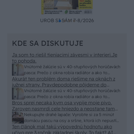
UROB SI SÁM 7-8/2026
KDE SA DISKUTUJE
Ja som to riešil tieniacimi závesmi v interieri.Je
to pohoda.
Vnútorné žalúzie sú v 40-stupňových horúčavách
pasca: Prečo z okna robia radiátor a ako to
Akurát ten problém doma riešime na oknách z
vyriešiť za pár eur?
južnej strany. Pravdepodobne pôjdeme do
vonkajšieho tienenia na spôsob markízy
Vnútorné žalúzie sú v 40-stupňových horúčavách
250x150cm. Čínsky predajcovia idú okolo 100
pasca: Prečo z okna robia radiátor a ako to
eur kus.
Bros sprej necaka kym osa vypije moje pivo.
vyriešiť za pár eur?
Zaroven nasmrdi cele hniezdo a neostane tam
nic zive. Vasa pasca naucinke moc efektivne.
Nekupujte drahé lapače: Vyrobte si za 5 minút
Skor pritiahne slimaky
domácu pascu na osy a sršne, ktorá ich nepustí
Ten článok mal takú výpovednú hodnotu ako
von
učivo pre 3 ročník základnej školy. To fakt? AI