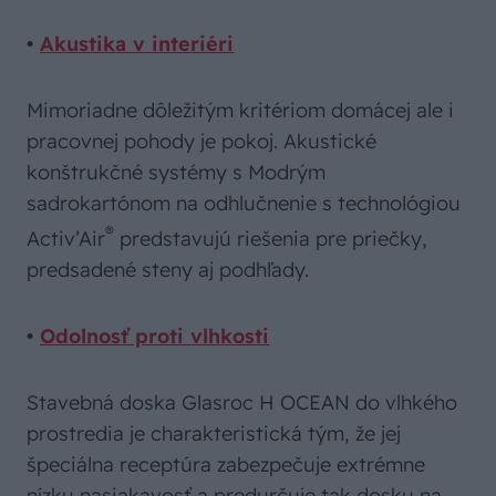
•
Akustika v interiéri
Mimoriadne dôležitým kritériom domácej ale i
pracovnej pohody je pokoj. Akustické
konštrukčné systémy s Modrým
sadrokartónom na odhlučnenie s technológiou
®
Activ’Air
predstavujú riešenia pre priečky,
predsadené steny aj podhľady.
•
Odolnosť proti vlhkosti
Stavebná doska Glasroc H OCEAN do vlhkého
prostredia je charakteristická tým, že jej
špeciálna receptúra zabezpečuje extrémne
nízku nasiakavosť a predurčuje tak dosku na