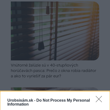
Vnútorné žalúzie sú v 40-stupňových
horúčavách pasca: Prečo z okna robia radiátor
a ako to vyriešiť za pár eur?
Urobsisám.sk -
Do Not Process My Personal
Information