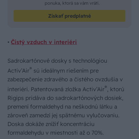
ponuka, ktorá sa vám vráti.
Získať predplatné
•
Čistý vzduch v interiéri
Sadrokartónové dosky s technológiou
®
Activ’Air
sú ideálnym riešením pre
zabezpečenie zdravého a čistého ovzdušia v
®
interiéri. Patentovaná zložka Activ’Air
, ktorú
Rigips pridáva do sadrokartónových dosiek,
premení formaldehyd na neškodnú látku a
zároveň zamedzí jej spätnému vylučovaniu.
Doska dokáže znížiť koncentráciu
formaldehydu v miestnosti až o 70%.