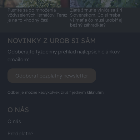
Pustite sa do množenia
Zlaté žltnutie viniča sa šíri
vždyzelených listnáčov. Teraz
Slovenskom. Čo si treba
je na to vhodný čas!
všímať a čo musí urobiť aj
bežný záhradkár?
NOVINKY Z UROB SI SÁM
Odoberajte týždenný prehľad najlepších článkov
emailom:
Odoberať bezplatný newsletter
Odber je možné kedykoľvek zrušiť jedným kliknutím.
O NÁS
O nás
Predplatné