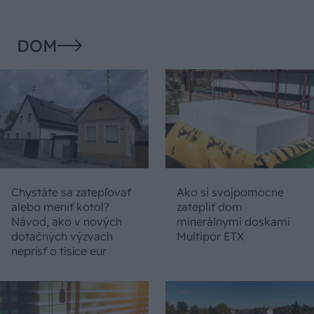
DOM
Chystáte sa zatepľovať
Ako si svojpomocne
alebo meniť kotol?
zatepliť dom
Návod, ako v nových
minerálnymi doskami
dotačných výzvach
Multipor ETX
neprísť o tisíce eur