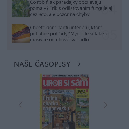
Čo robiť, ak paradajky dozrievajú
pomaly? Trik s odlisťovaním funguje aj
cez leto, ale pozor na chyby
Chcete dominantu interiéru, ktorá
pritiahne pohľady? Vyrobte si takéto
masívne orechové svietidlo
NAŠE ČASOPISY