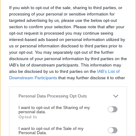
If you wish to opt-out of the sale, sharing to third parties, or
processing of your personal or sensitive information for
targeted advertising by us, please use the below opt-out
section to confirm your selection. Please note that after your
opt-out request is processed you may continue seeing
interest-based ads based on personal information utilized by
us or personal information disclosed to third parties prior to
Chystáte sa zavárať kápiu? Táto chyba ju
your opt-out. You may separately opt-out of the further
premení na nevábne mäkkú hmotu
disclosure of your personal information by third parties on the
IAB’s list of downstream participants. This information may
also be disclosed by us to third parties on the
IAB’s List of
Downstream Participants
that may further disclose it to other
Rekonštrukcia interiéru
third parties.
Sadrokartón zvládnete
Please note that this website/app uses one or more Google
Personal Data Processing Opt Outs
sami
services and may gather and store information including but
not limited to your visit or usage behaviour. You may click to
I want to opt-out of the Sharing of my
personal data.
grant or deny consent to Google and its third-party tags to
Opted In
use your data for below specified purposes in below Google
consent section.
Stavebný materiál
I want to opt-out of the Sale of my
Personal Data.