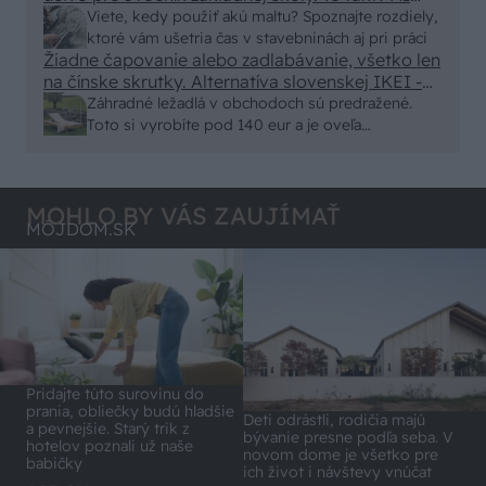
alebo nejaka kniha z VŠ? Dnešné rychlotvrdnuce
Viete, kedy použiť akú maltu? Spoznajte rozdiely,
malty - pevnosť 40 Mpa a doba schnutia tak 15
ktoré vám ušetria čas v stavebninách aj pri práci
minut , k tomu vodotesné s kryštálikou. A rozdiel
Žiadne čapovanie alebo zadlabávanie, všetko len
na čínske skrutky. Alternatíva slovenskej IKEI -
- schnutie a zretie. Nič?
čo sa týka pevnosti. Autor si nedal veľa námahy s
Záhradné ležadlá v obchodoch sú predražené.
remeselným spracovaním, škoda. No lepšie než
Toto si vyrobíte pod 140 eur a je oveľa
ten odpad z DTD predávaný v Kauflande alebo
pohodlnejšie!
Lídli.
MOHLO BY VÁS ZAUJÍMAŤ
MÔJDOM.SK
Pridajte túto surovinu do
prania, obliečky budú hladšie
Deti odrástli, rodičia majú
a pevnejšie. Starý trik z
bývanie presne podľa seba. V
hotelov poznali už naše
novom dome je všetko pre
babičky
ich život i návštevy vnúčat