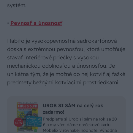
systém.
•
Pevnosť a únosnosť
Habito je vysokopevnostná sadrokartónová
doska s extrémnou pevnosťou, ktorá umožňuje
stavať interiérové priečky s vysokou
mechanickou odolnosťou a únosnosťou. Je
unikátna tým, že je možné do nej kotviť aj ťažké
predmety bežnými kotviacimi prostriedkami.
UROB SI SÁM na celý rok
zadarmo!
Predplaťte si Urob si sám na rok za 20
€ a my vám dáme darčekovú kartu
Möbelix v rovnakej hodnote. Výhodná