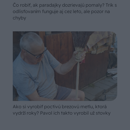
Čo robiť, ak paradajky dozrievajú pomaly? Trik s
odlisťovaním funguje aj cez leto, ale pozor na
chyby
Ako si vyrobiť poctivú brezovú metlu, ktorá
vydrží roky? Pavol ich takto vyrobil už stovky