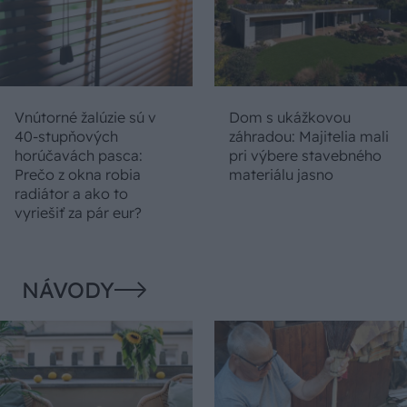
Vnútorné žalúzie sú v
Dom s ukážkovou
40-stupňových
záhradou: Majitelia mali
horúčavách pasca:
pri výbere stavebného
Prečo z okna robia
materiálu jasno
radiátor a ako to
vyriešiť za pár eur?
NÁVODY