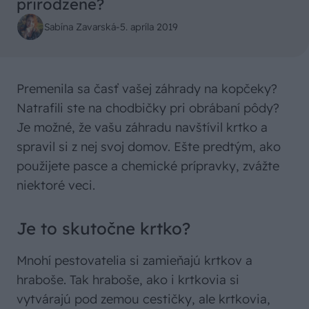
prirodzene?
Sabína Zavarská
-
5. apríla 2019
Premenila sa časť vašej záhrady na kopčeky?
Natrafili ste na chodbičky pri obrábaní pôdy?
Je možné, že vašu záhradu navštívil krtko a
spravil si z nej svoj domov. Ešte predtým, ako
použijete pasce a chemické prípravky, zvážte
niektoré veci.
Je to skutočne krtko?
Mnohí pestovatelia si zamieňajú krtkov a
hraboše. Tak hraboše, ako i krtkovia si
vytvárajú pod zemou cestičky, ale krtkovia,