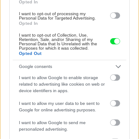
Opted In
I want to opt-out of processing my
Personal Data for Targeted Advertising.
Opted In
KOMENTÁRE
Pridať
komentár
I want to opt-out of Collection, Use,
Retention, Sale, and/or Sharing of my
JAROSLAVANCA
Personal Data that Is Unrelated with the
5. apríla 2019 o 6:26
Purposes for which it was collected.
Ako sa potom zbavíš toho chrobáka ak sa premnoži?
Opted Out
——–jednoducho nasadiš tam potom krtka!
Odpovedať
Google consents
Matej
I want to allow Google to enable storage
5. apríla 2019 o 7:28
Najlepsie sa uistite, ze je to krtko tak, ze ho tresnete
related to advertising like cookies on web or
rylom (aj motyka funguje) po hlave a porovnate s
device identifiers in apps.
popisom v atlase zvierat.
Toto je zaroven aj jediny spolahlivy sposob, ako sa ho
I want to allow my user data to be sent to
Google for online advertising purposes.
zbavit.
Odpovedať
1977
I want to allow Google to send me
6. apríla 2019 o 12:47
personalized advertising.
Súhlasím nič iné nefunguje 40 ročná skúsenosť z