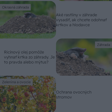
Okrasná záhrada
Aké rastliny v záhrade
vysadiť, ak chcete odohnať
krtkov a hlodavce
Záhrada
Ricínový olej pomôže
vyhnať krtka zo záhrady. Je
to pravda alebo mýtus?
Zelenina a ovocie
Ochrana ovocných
stromov