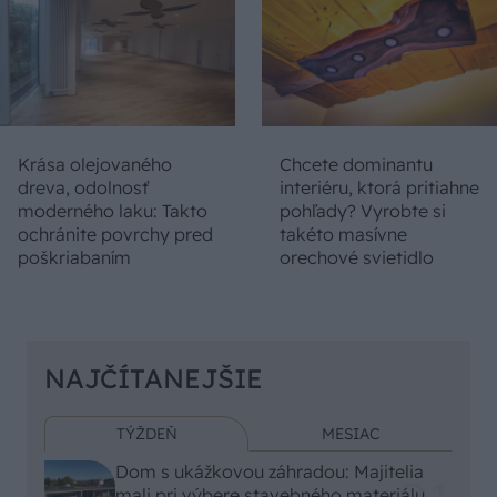
Krása olejovaného
Chcete dominantu
dreva, odolnosť
interiéru, ktorá pritiahne
moderného laku: Takto
pohľady? Vyrobte si
ochránite povrchy pred
takéto masívne
poškriabaním
orechové svietidlo
NAJČÍTANEJŠIE
TÝŽDEŇ
MESIAC
Dom s ukážkovou záhradou: Majitelia
mali pri výbere stavebného materiálu