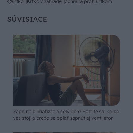
krtko
Krtko v záhrade
ochrana proti krtkom
SÚVISIACE
Zapnutá klimatizácia celý deň? Pozrite sa, koľko
vás stojí a prečo sa oplatí zapnúť aj ventilátor