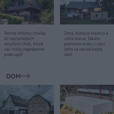
Temné stránky chalúp:
Žena, búracie kladivo a
10 najčastejších
vôňa dreva: Takáto
skrytých chýb, ktoré
premena zrubu z roku
vás môžu nepríjemne
1654 sa nevidí každý
prekvapiť
deň!
DOM