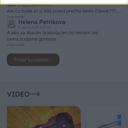
janko hrasko
6. apríla 2019 o 10:24
Ale čo bude až si Váš sused prečíta tento článok???…..
Odpovedať
Helena Petrikova
9. apríla 2019 o 21:51
A ako sa zbavím hraboša,hm,to neviem ani
sama,sodoma gomora.
Odpovedať
VIDEO