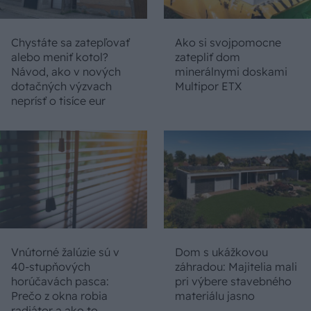
Chystáte sa zatepľovať
Ako si svojpomocne
alebo meniť kotol?
zatepliť dom
Návod, ako v nových
minerálnymi doskami
dotačných výzvach
Multipor ETX
neprísť o tisíce eur
Vnútorné žalúzie sú v
Dom s ukážkovou
40-stupňových
záhradou: Majitelia mali
horúčavách pasca:
pri výbere stavebného
Prečo z okna robia
materiálu jasno
radiátor a ako to