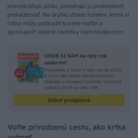
prevzdušňujú pôdu, pomáhajú ju prekopávať,
prehadzovať. Na druhej strane tunelmi, ktoré si
robia môžu poškodiť korene rastlín a
sprístupniť vlastné cestičky iným hlodavcom.
UROB SI SÁM na celý rok
zadarmo!
Predplaťte si Urob si sám na rok za 20
€ a my vám dáme darčekovú kartu
Möbelix v rovnakej hodnote. Výhodná
ponuka, ktorá sa vám vráti.
Získať predplatné
Voľte prirodzenú cestu, ako krtka
vyhnať