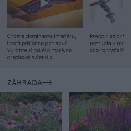
Chcete dominantu interiéru,
Prečo klasická iz
ktorá pritiahne pohľady?
potrubia v mrazo
Vyrobte si takéto masívne
ako to vyriešiť r
orechové svietidlo
ZÁHRADA