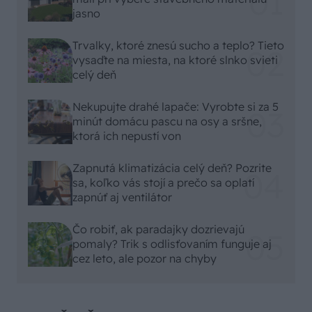
jasno
Trvalky, ktoré znesú sucho a teplo? Tieto
vysaďte na miesta, na ktoré slnko svieti
celý deň
Nekupujte drahé lapače: Vyrobte si za 5
minút domácu pascu na osy a sršne,
ktorá ich nepustí von
Zapnutá klimatizácia celý deň? Pozrite
sa, koľko vás stojí a prečo sa oplatí
zapnúť aj ventilátor
Čo robiť, ak paradajky dozrievajú
pomaly? Trik s odlisťovaním funguje aj
cez leto, ale pozor na chyby