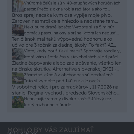
vonkajšieho tienenia na spôsob markízy
Vnútorné žalúzie sú v 40-stupňových horúčavách
250x150cm. Čínsky predajcovia idú okolo 100
pasca: Prečo z okna robia radiátor a ako to
eur kus.
Bros sprej necaka kym osa vypije moje pivo.
vyriešiť za pár eur?
Zaroven nasmrdi cele hniezdo a neostane tam
nic zive. Vasa pasca naucinke moc efektivne.
Nekupujte drahé lapače: Vyrobte si za 5 minút
Skor pritiahne slimaky
domácu pascu na osy a sršne, ktorá ich nepustí
Ten článok mal takú výpovednú hodnotu ako
von
učivo pre 3 ročník základnej školy. To fakt? AI
alebo nejaka kniha z VŠ? Dnešné rychlotvrdnuce
Viete, kedy použiť akú maltu? Spoznajte rozdiely,
malty - pevnosť 40 Mpa a doba schnutia tak 15
ktoré vám ušetria čas v stavebninách aj pri práci
minut , k tomu vodotesné s kryštálikou. A rozdiel
Žiadne čapovanie alebo zadlabávanie, všetko len
na čínske skrutky. Alternatíva slovenskej IKEI -
- schnutie a zretie. Nič?
čo sa týka pevnosti. Autor si nedal veľa námahy s
Záhradné ležadlá v obchodoch sú predražené.
remeselným spracovaním, škoda. No lepšie než
Toto si vyrobíte pod 140 eur a je oveľa
ten odpad z DTD predávaný v Kauflande alebo
V sobotnej relácii pre záhradkárov , 11.7.2026 na
pohodlnejšie!
Lídli.
stanici Regina-východ , predseda Slovenského
zväzu záhradkárov pán Jakubech tvrdil, že to, že
Nenechajte stromy divoko zarásť! Júlový rez,
vlky sú neproduktívne , nie je pravda. Aj vlky je
ktorý rozhodne o úrode
možné použiť pri formovaní koruny a budú rodiť.
MOHLO BY VÁS ZAUJÍMAŤ
MÔJDOM.SK