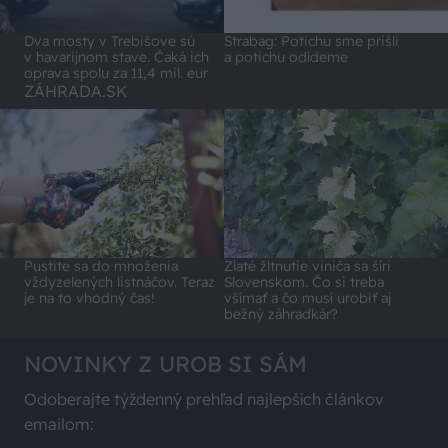
Dva mosty v Trebišove sú
Strabag: Potichu sme prišli
v havarijnom stave. Čaká ich
a potichu odídeme
oprava spolu za 11,4 mil. eur
ZÁHRADA.SK
Pustite sa do množenia
Zlaté žltnutie viniča sa šíri
vždyzelených listnáčov. Teraz
Slovenskom. Čo si treba
je na to vhodný čas!
všímať a čo musí urobiť aj
bežný záhradkár?
NOVINKY Z UROB SI SÁM
Odoberajte týždenný prehľad najlepších článkov
emailom: