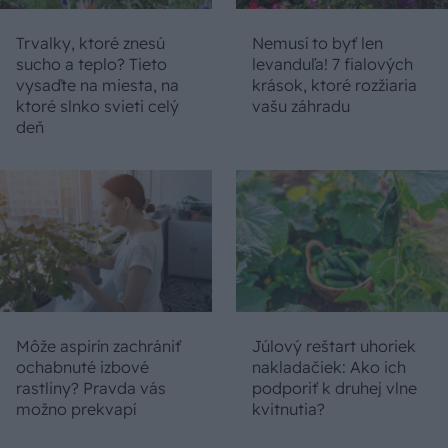
Trvalky, ktoré znesú
Nemusí to byť len
sucho a teplo? Tieto
levanduľa! 7 fialových
vysaďte na miesta, na
krások, ktoré rozžiaria
ktoré slnko svieti celý
vašu záhradu
deň
Môže aspirín zachrániť
Júlový reštart uhoriek
ochabnuté izbové
nakladačiek: Ako ich
rastliny? Pravda vás
podporiť k druhej vlne
možno prekvapí
kvitnutia?