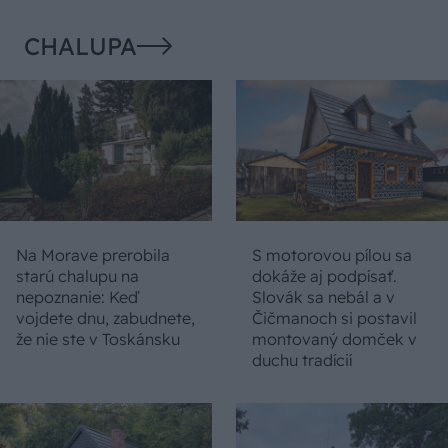
CHALUPA
Na Morave prerobila
S motorovou pílou sa
starú chalupu na
dokáže aj podpísať.
nepoznanie: Keď
Slovák sa nebál a v
vojdete dnu, zabudnete,
Čičmanoch si postavil
že nie ste v Toskánsku
montovaný domček v
duchu tradícií