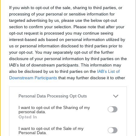
If you wish to opt-out of the sale, sharing to third parties, or
processing of your personal or sensitive information for
targeted advertising by us, please use the below opt-out
Môj dom
section to confirm your selection. Please note that after your
opt-out request is processed you may continue seeing
interest-based ads based on personal information utilized by
us or personal information disclosed to third parties prior to
7 účinných rád, ako prežiť horúčavy aj bez
your opt-out. You may separately opt-out of the further
klimatizácie. Skúsili ste takto vylepšiť
disclosure of your personal information by third parties on the
účinok ventilátora?
IAB’s list of downstream participants. This information may
also be disclosed by us to third parties on the
IAB’s List of
Downstream Participants
that may further disclose it to other
third parties.
Please note that this website/app uses one or more Google
Personal Data Processing Opt Outs
services and may gather and store information including but
Dom z tehly
not limited to your visit or usage behaviour. You may click to
I want to opt-out of the Sharing of my
personal data.
grant or deny consent to Google and its third-party tags to
Opted In
VIDEO Brúsené tehly –
use your data for below specified purposes in below Google
postup pri murovaní
consent section.
I want to opt-out of the Sale of my
Personal Data.