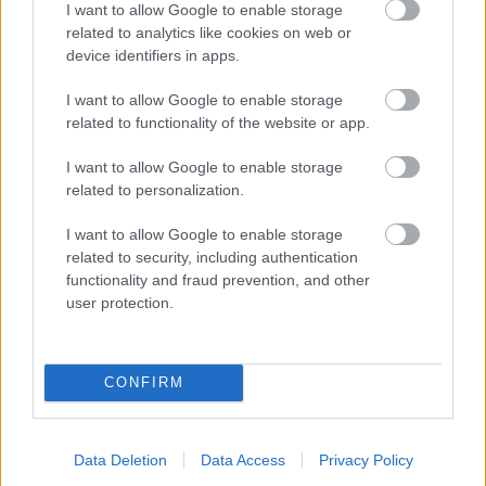
praxe
I want to allow Google to enable storage
Odpovedať
related to analytics like cookies on web or
aa
device identifiers in apps.
5. apríla 2019 o 13:02
Mne sa paci ta pasca na krtka, ze ked tam vojde
I want to allow Google to enable storage
supne sa to dole a z hlavicky mu ostane placka.
related to functionality of the website or app.
Odpovedať
janko hrasko
I want to allow Google to enable storage
5. apríla 2019 o 15:54
related to personalization.
Použitie karbidu….vyhodených 5 Eu!!!
Odpovedať
BOZENA
I want to allow Google to enable storage
related to security, including authentication
5. apríla 2019 o 20:53
Ja som sa krtka nemohla zbavit asi 3roky,nepomohlo
functionality and fraud prevention, and other
ani vytapanie dier vodou,proste nic,az ma raz
user protection.
napadlo,zahrabat do novych dier psie
hovienka,odhrnula som kopcek,do diery som to
natlacila a zahrabala a bolo po krtkovi,ale ten
CONFIRM
sok,ked som po kratkom case videla vela kopcekov
u susedov,ale k nam sa uz nikdy nevratil,je to uz asi
5rokov a nestalo ma to nic.
Data Deletion
Data Access
Privacy Policy
Odpovedať