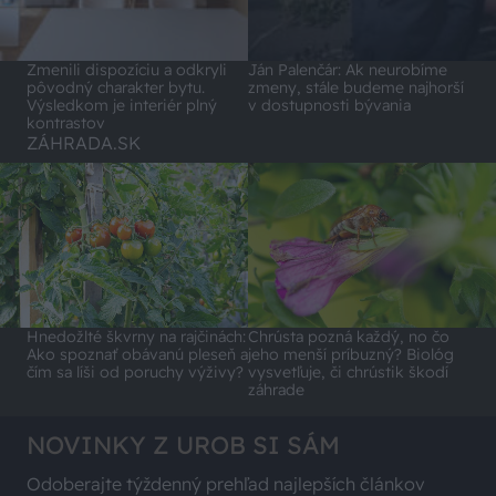
Zmenili dispozíciu a odkryli
Ján Palenčár: Ak neurobíme
pôvodný charakter bytu.
zmeny, stále budeme najhorší
Výsledkom je interiér plný
v dostupnosti bývania
kontrastov
ZÁHRADA.SK
Hnedožlté škvrny na rajčinách:
Chrústa pozná každý, no čo
Ako spoznať obávanú pleseň a
jeho menší príbuzný? Biológ
čím sa líši od poruchy výživy?
vysvetľuje, či chrústik škodí
záhrade
NOVINKY Z UROB SI SÁM
Odoberajte týždenný prehľad najlepších článkov