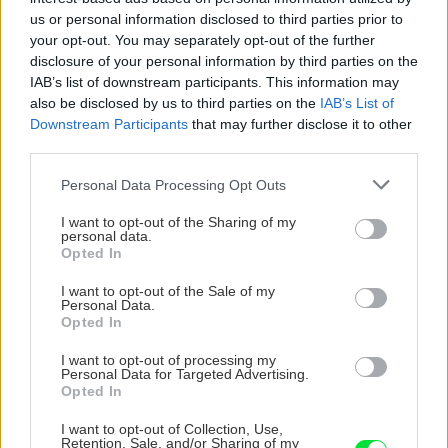
us or personal information disclosed to third parties prior to
your opt-out. You may separately opt-out of the further
disclosure of your personal information by third parties on the
5 trvaliek s
Trvalky, ktoré znesú
IAB’s list of downstream participants. This information may
panašovanými listami,
sucho a teplo? Tieto
also be disclosed by us to third parties on the
IAB’s List of
ktoré dodajú vášmu
vysaďte na miesta, na
Downstream Participants
that may further disclose it to other
záhonu celosezónny
ktoré slnko svieti celý
third parties.
šmrnc
deň
Please note that this website/app uses one or more Google
Personal Data Processing Opt Outs
services and may gather and store information including but
not limited to your visit or usage behaviour. You may click to
I want to opt-out of the Sharing of my
personal data.
grant or deny consent to Google and its third-party tags to
Opted In
use your data for below specified purposes in below Google
consent section.
I want to opt-out of the Sale of my
Personal Data.
Opted In
I want to opt-out of processing my
Nemusí to byť len
Môže aspirín zachrániť
Personal Data for Targeted Advertising.
levanduľa! 7 fialových
ochabnuté izbové
Opted In
krások, ktoré rozžiaria
rastliny? Pravda vás
vašu záhradu
možno prekvapí
I want to opt-out of Collection, Use,
Retention, Sale, and/or Sharing of my