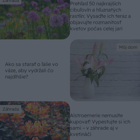
Záhrada
Prehľad 50 najkrajších
cibuľovín a hľuznatých
rastlín: Vysaďte ich teraz a
objavujte rozmanitosť
kvetov počas celej jari
Môj dom
Ako sa starať o ľalie vo
váze, aby vydržali čo
najdlhšie?
Záhrada
Alstroemerie nemusíte
kupovať! Vypestujte si ich
sami – v záhrade aj v
kvetináči