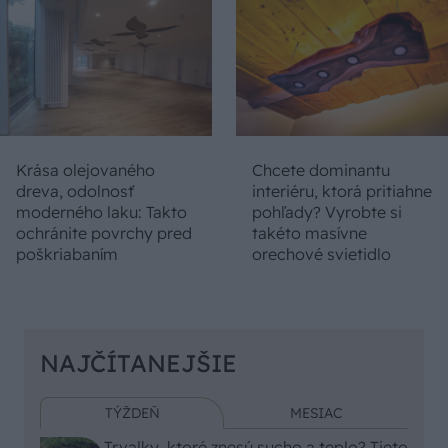
Krása olejovaného
Chcete dominantu
dreva, odolnosť
interiéru, ktorá pritiahne
moderného laku: Takto
pohľady? Vyrobte si
ochránite povrchy pred
takéto masívne
poškriabaním
orechové svietidlo
NAJČÍTANEJŠIE
TÝŽDEŇ
MESIAC
Trvalky, ktoré znesú sucho a teplo? Tieto