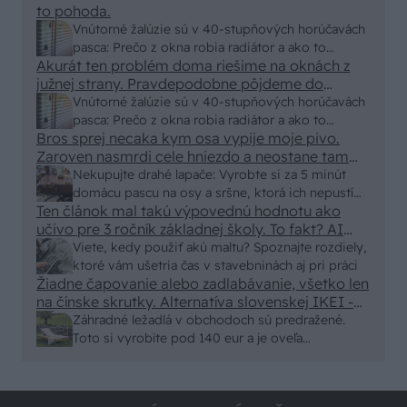
to pohoda.
Vnútorné žalúzie sú v 40-stupňových horúčavách
pasca: Prečo z okna robia radiátor a ako to
Akurát ten problém doma riešime na oknách z
vyriešiť za pár eur?
južnej strany. Pravdepodobne pôjdeme do
vonkajšieho tienenia na spôsob markízy
Vnútorné žalúzie sú v 40-stupňových horúčavách
250x150cm. Čínsky predajcovia idú okolo 100
pasca: Prečo z okna robia radiátor a ako to
eur kus.
Bros sprej necaka kym osa vypije moje pivo.
vyriešiť za pár eur?
Zaroven nasmrdi cele hniezdo a neostane tam
nic zive. Vasa pasca naucinke moc efektivne.
Nekupujte drahé lapače: Vyrobte si za 5 minút
Skor pritiahne slimaky
domácu pascu na osy a sršne, ktorá ich nepustí
Ten článok mal takú výpovednú hodnotu ako
von
učivo pre 3 ročník základnej školy. To fakt? AI
alebo nejaka kniha z VŠ? Dnešné rychlotvrdnuce
Viete, kedy použiť akú maltu? Spoznajte rozdiely,
malty - pevnosť 40 Mpa a doba schnutia tak 15
ktoré vám ušetria čas v stavebninách aj pri práci
minut , k tomu vodotesné s kryštálikou. A rozdiel
Žiadne čapovanie alebo zadlabávanie, všetko len
na čínske skrutky. Alternatíva slovenskej IKEI -
- schnutie a zretie. Nič?
čo sa týka pevnosti. Autor si nedal veľa námahy s
Záhradné ležadlá v obchodoch sú predražené.
remeselným spracovaním, škoda. No lepšie než
Toto si vyrobíte pod 140 eur a je oveľa
ten odpad z DTD predávaný v Kauflande alebo
pohodlnejšie!
Lídli.