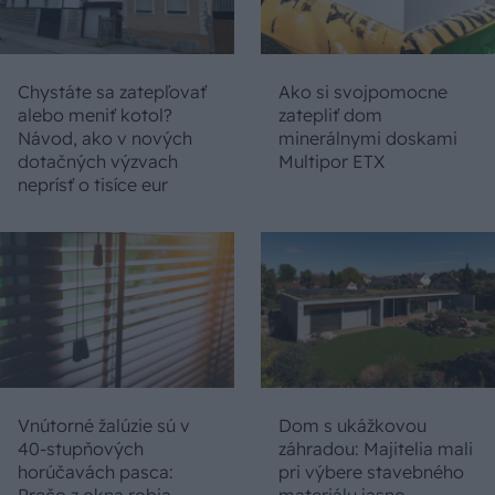
Chystáte sa zatepľovať
Ako si svojpomocne
alebo meniť kotol?
zatepliť dom
Návod, ako v nových
minerálnymi doskami
dotačných výzvach
Multipor ETX
neprísť o tisíce eur
Vnútorné žalúzie sú v
Dom s ukážkovou
40-stupňových
záhradou: Majitelia mali
horúčavách pasca:
pri výbere stavebného