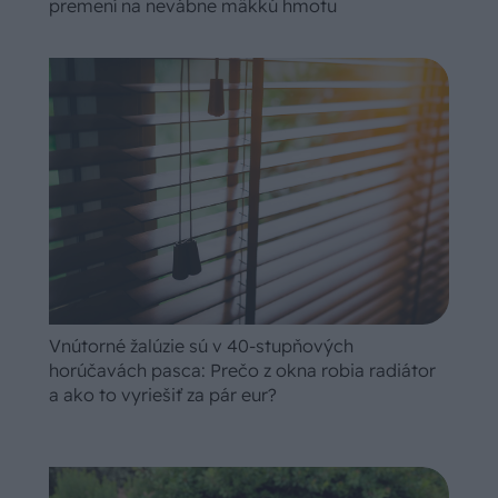
premení na nevábne mäkkú hmotu
Vnútorné žalúzie sú v 40-stupňových
horúčavách pasca: Prečo z okna robia radiátor
a ako to vyriešiť za pár eur?