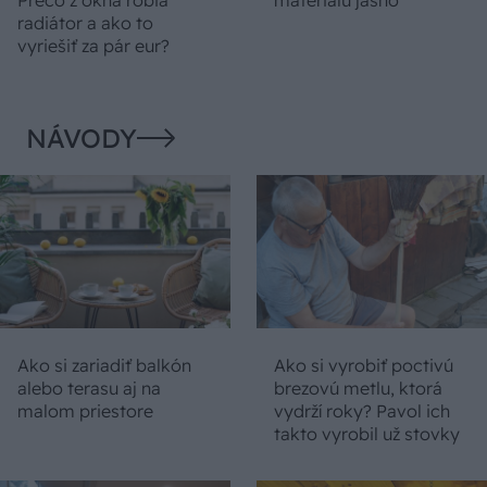
Prečo z okna robia
materiálu jasno
radiátor a ako to
vyriešiť za pár eur?
NÁVODY
Ako si zariadiť balkón
Ako si vyrobiť poctivú
alebo terasu aj na
brezovú metlu, ktorá
malom priestore
vydrží roky? Pavol ich
takto vyrobil už stovky