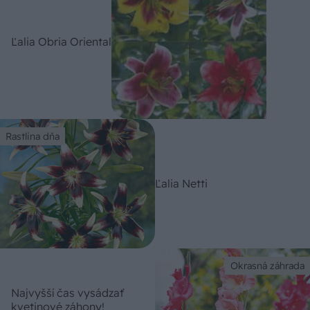
Ľalia Obria Oriental
Rastlina dňa
Ľalia Netti
Okrasná záhrada
Najvyšší čas vysádzať
kvetinové záhony!