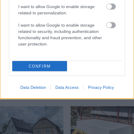
I want to allow Google to enable storage
related to personalization.
I want to allow Google to enable storage
related to security, including authentication
functionality and fraud prevention, and other
user protection.
Temné stránky chalúp:
Žena, búracie kladivo a
10 najčastejších
vôňa dreva: Takáto
skrytých chýb, ktoré
premena zrubu z roku
vás môžu nepríjemne
1654 sa nevidí každý
CONFIRM
prekvapiť
deň!
Data Deletion
Data Access
Privacy Policy
DOM