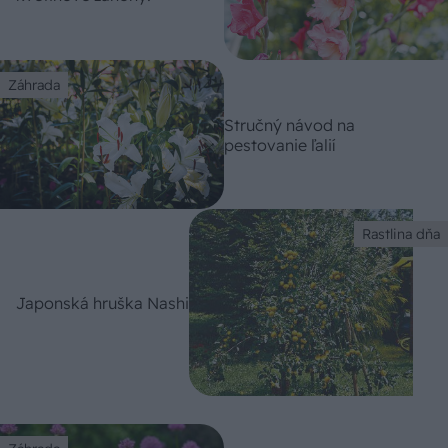
Záhrada
Stručný návod na
pestovanie ľalií
Rastlina dňa
Japonská hruška Nashi