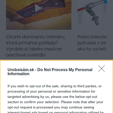
Chcete dominantu interiéru,
Prečo klasická iz
ktorá pritiahne pohľady?
potrubia v mrazo
Vyrobte si takéto masívne
ako to vyriešiť r
orechové svietidlo
Urobsisám.sk -
Do Not Process My Personal
Information
ZÁHRADA
If you wish to opt-out of the sale, sharing to third parties, or
processing of your personal or sensitive information for
targeted advertising by us, please use the below opt-out
section to confirm your selection. Please note that after your
opt-out request is processed you may continue seeing
interest-based ads based on personal information utilized by