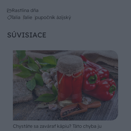
Rastlina dňa
ľalia
ľalie
pupočník ázijský
SÚVISIACE
Chystáte sa zavárať kápiu? Táto chyba ju