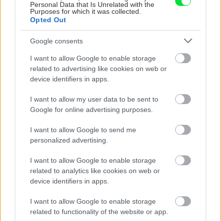
Personal Data that Is Unrelated with the
Purposes for which it was collected.
Opted Out
CHALUPA
Google consents
I want to allow Google to enable storage
related to advertising like cookies on web or
device identifiers in apps.
I want to allow my user data to be sent to
Google for online advertising purposes.
I want to allow Google to send me
Na Morave prerobila
S motorovou pílou sa
personalized advertising.
starú chalupu na
dokáže aj podpísať.
nepoznanie: Keď
Slovák sa nebál a v
I want to allow Google to enable storage
vojdete dnu, zabudnete,
Čičmanoch si postavil
related to analytics like cookies on web or
že nie ste v Toskánsku
montovaný domček v
device identifiers in apps.
duchu tradícií
I want to allow Google to enable storage
related to functionality of the website or app.