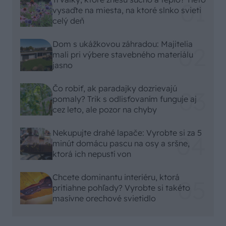
vysaďte na miesta, na ktoré slnko svieti
celý deň
Dom s ukážkovou záhradou: Majitelia
mali pri výbere stavebného materiálu
jasno
Čo robiť, ak paradajky dozrievajú
pomaly? Trik s odlisťovaním funguje aj
cez leto, ale pozor na chyby
Nekupujte drahé lapače: Vyrobte si za 5
minút domácu pascu na osy a sršne,
ktorá ich nepustí von
Chcete dominantu interiéru, ktorá
pritiahne pohľady? Vyrobte si takéto
masívne orechové svietidlo