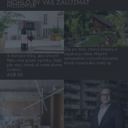
MOHLO BY VÁS ZAUJÍMAŤ
MÔJDOM.SK
Žije pri lese, chová sliepky a
uspáva ju rieka. Miestni
4 domáce triky, ako otvoriť
remeselníci vytvorili bývanie,
fľašu vína aj bez vývrtky. Stačí
ktoré vyzerá ako malý raj
pár vecí, ktoré už máte doma
(video)
ASB.SK