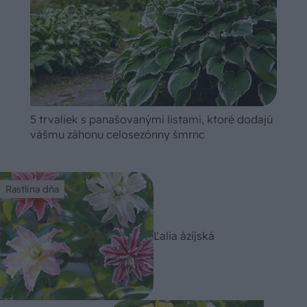
5 trvaliek s panašovanými listami, ktoré dodajú
vášmu záhonu celosezónny šmrnc
Rastlina dňa
Ľalia ázijská