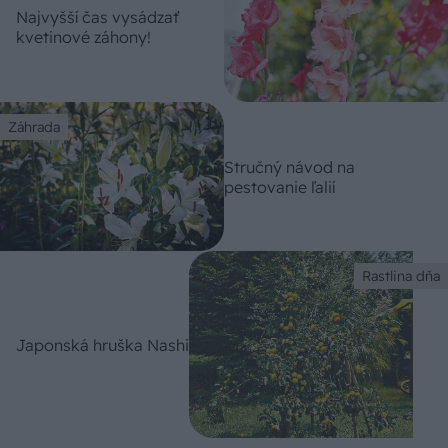
Najvyšší čas vysádzať
kvetinové záhony!
Záhrada
Stručný návod na
pestovanie ľalií
Rastlina dňa
Japonská hruška Nashi