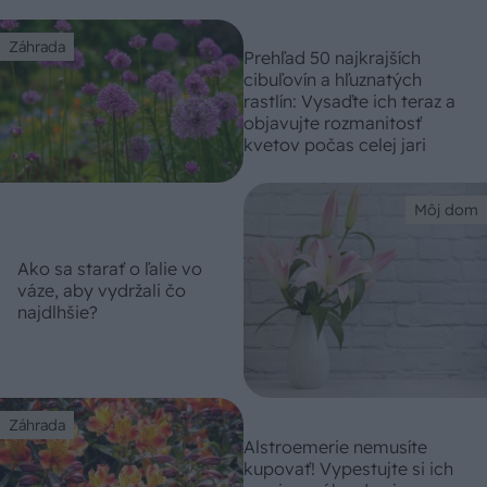
Záhrada
Prehľad 50 najkrajších
cibuľovín a hľuznatých
rastlín: Vysaďte ich teraz a
objavujte rozmanitosť
kvetov počas celej jari
Môj dom
Ako sa starať o ľalie vo
váze, aby vydržali čo
najdlhšie?
Záhrada
Alstroemerie nemusíte
kupovať! Vypestujte si ich