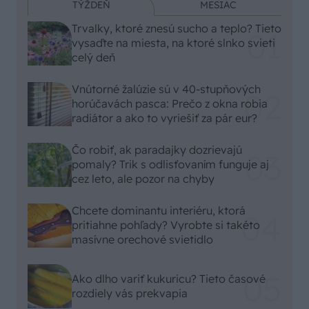
TÝŽDEŇ
MESIAC
Trvalky, ktoré znesú sucho a teplo? Tieto
vysaďte na miesta, na ktoré slnko svieti
celý deň
Vnútorné žalúzie sú v 40-stupňových
horúčavách pasca: Prečo z okna robia
radiátor a ako to vyriešiť za pár eur?
Čo robiť, ak paradajky dozrievajú
pomaly? Trik s odlisťovaním funguje aj
cez leto, ale pozor na chyby
Chcete dominantu interiéru, ktorá
pritiahne pohľady? Vyrobte si takéto
masívne orechové svietidlo
Ako dlho variť kukuricu? Tieto časové
rozdiely vás prekvapia