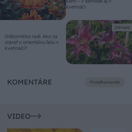
sami – v záhrade aj v
kvetináči
Záhrada
Odborníčka radí: Ako sa
starať o orientálnu ľaliu v
kvetináči?
KOMENTÁRE
Pridať
komentár
VIDEO