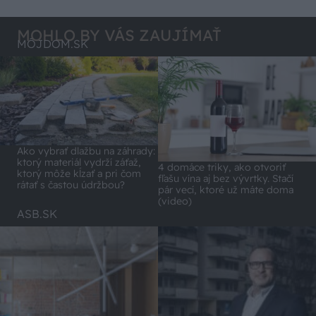
Lídli.
MOHLO BY VÁS ZAUJÍMAŤ
MÔJDOM.SK
Ako vybrať dlažbu na záhrady:
ktorý materiál vydrží záťaž,
4 domáce triky, ako otvoriť
ktorý môže kĺzať a pri čom
fľašu vína aj bez vývrtky. Stačí
rátať s častou údržbou?
pár vecí, ktoré už máte doma
(video)
ASB.SK