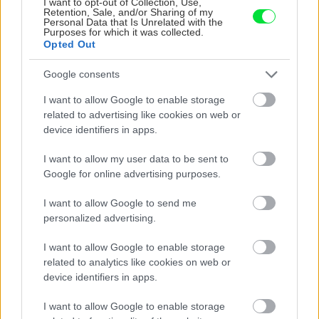
krások, ktoré rozžiaria
rastliny? Pravda vás
I want to opt-out of Collection, Use,
Retention, Sale, and/or Sharing of my
vašu záhradu
možno prekvapí
Personal Data that Is Unrelated with the
Purposes for which it was collected.
Opted Out
CHALUPA
Google consents
I want to allow Google to enable storage
related to advertising like cookies on web or
device identifiers in apps.
I want to allow my user data to be sent to
Google for online advertising purposes.
I want to allow Google to send me
personalized advertising.
Na Morave prerobila
S motorovou pílou sa
starú chalupu na
dokáže aj podpísať.
I want to allow Google to enable storage
nepoznanie: Keď
Slovák sa nebál a v
related to analytics like cookies on web or
vojdete dnu, zabudnete,
Čičmanoch si postavil
device identifiers in apps.
že nie ste v Toskánsku
montovaný domček v
duchu tradícií
I want to allow Google to enable storage