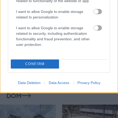
related to functionality of the website or app.
I want to allow Google to enable storage
related to personalization.
I want to allow Google to enable storage
related to security, including authentication
functionality and fraud prevention, and other
user protection.
Temné stránky chalúp:
Žena, búracie kladivo a
10 najčastejších
vôňa dreva: Takáto
skrytých chýb, ktoré
premena zrubu z roku
CONFIRM
vás môžu nepríjemne
1654 sa nevidí každý
prekvapiť
deň!
Data Deletion
Data Access
Privacy Policy
DOM