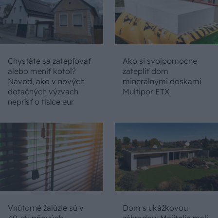
Chystáte sa zatepľovať
Ako si svojpomocne
alebo meniť kotol?
zatepliť dom
Návod, ako v nových
minerálnymi doskami
dotačných výzvach
Multipor ETX
neprísť o tisíce eur
Vnútorné žalúzie sú v
Dom s ukážkovou