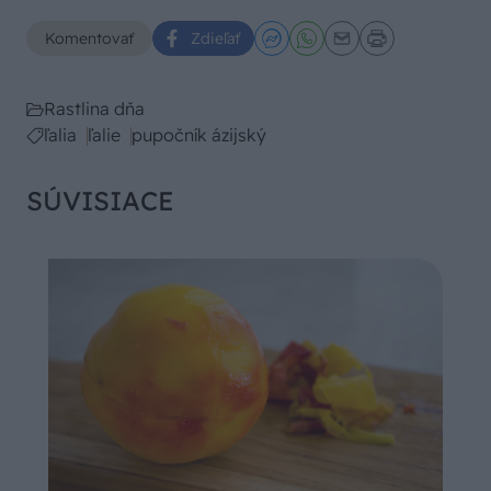
Komentovať
Zdieľať
Rastlina dňa
ľalia
ľalie
pupočník ázijský
SÚVISIACE