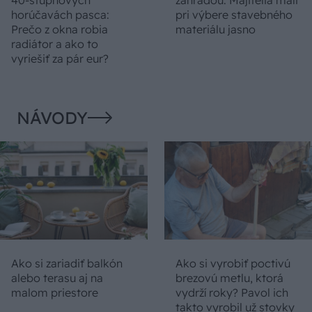
40-stupňových
záhradou: Majitelia mali
horúčavách pasca:
pri výbere stavebného
Prečo z okna robia
materiálu jasno
radiátor a ako to
vyriešiť za pár eur?
NÁVODY
Ako si zariadiť balkón
Ako si vyrobiť poctivú
alebo terasu aj na
brezovú metlu, ktorá
malom priestore
vydrží roky? Pavol ich
takto vyrobil už stovky