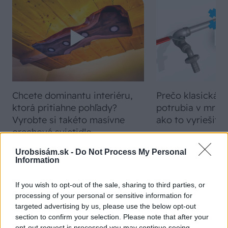
Chcete dominantu interiéru,
Prečo klasická iz
ktorá pritiahne pohľady?
potrubia v mrazo
Vyrobte si takéto masívne
ako to vyriešiť r
orechové svietidlo
Urobsisám.sk -
Do Not Process My Personal
Information
ZÁHRADA
If you wish to opt-out of the sale, sharing to third parties, or
processing of your personal or sensitive information for
targeted advertising by us, please use the below opt-out
section to confirm your selection. Please note that after your
opt-out request is processed you may continue seeing