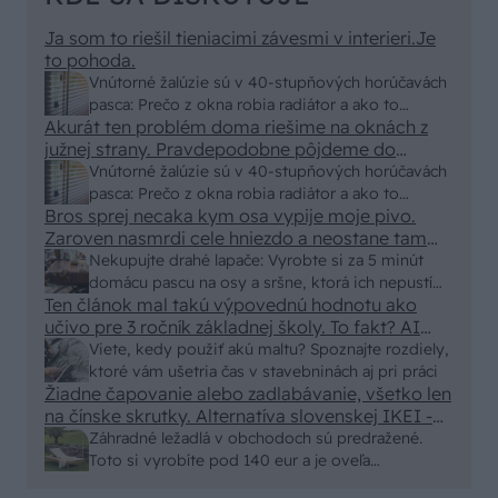
Ja som to riešil tieniacimi závesmi v interieri.Je
to pohoda.
Vnútorné žalúzie sú v 40-stupňových horúčavách
pasca: Prečo z okna robia radiátor a ako to
Akurát ten problém doma riešime na oknách z
vyriešiť za pár eur?
južnej strany. Pravdepodobne pôjdeme do
vonkajšieho tienenia na spôsob markízy
Vnútorné žalúzie sú v 40-stupňových horúčavách
250x150cm. Čínsky predajcovia idú okolo 100
pasca: Prečo z okna robia radiátor a ako to
eur kus.
Bros sprej necaka kym osa vypije moje pivo.
vyriešiť za pár eur?
Zaroven nasmrdi cele hniezdo a neostane tam
nic zive. Vasa pasca naucinke moc efektivne.
Nekupujte drahé lapače: Vyrobte si za 5 minút
Skor pritiahne slimaky
domácu pascu na osy a sršne, ktorá ich nepustí
Ten článok mal takú výpovednú hodnotu ako
von
učivo pre 3 ročník základnej školy. To fakt? AI
alebo nejaka kniha z VŠ? Dnešné rychlotvrdnuce
Viete, kedy použiť akú maltu? Spoznajte rozdiely,
malty - pevnosť 40 Mpa a doba schnutia tak 15
ktoré vám ušetria čas v stavebninách aj pri práci
minut , k tomu vodotesné s kryštálikou. A rozdiel
Žiadne čapovanie alebo zadlabávanie, všetko len
na čínske skrutky. Alternatíva slovenskej IKEI -
- schnutie a zretie. Nič?
čo sa týka pevnosti. Autor si nedal veľa námahy s
Záhradné ležadlá v obchodoch sú predražené.
remeselným spracovaním, škoda. No lepšie než
Toto si vyrobíte pod 140 eur a je oveľa
ten odpad z DTD predávaný v Kauflande alebo
pohodlnejšie!