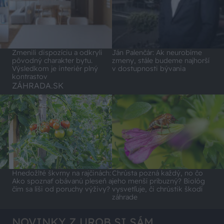
Zmenili dispozíciu a odkryli
Ján Palenčár: Ak neurobíme
pôvodný charakter bytu.
zmeny, stále budeme najhorší
Výsledkom je interiér plný
v dostupnosti bývania
kontrastov
ZÁHRADA.SK
Hnedožlté škvrny na rajčinách:
Chrústa pozná každý, no čo
Ako spoznať obávanú pleseň a
jeho menší príbuzný? Biológ
čím sa líši od poruchy výživy?
vysvetľuje, či chrústik škodí
záhrade
NOVINKY Z UROB SI SÁM