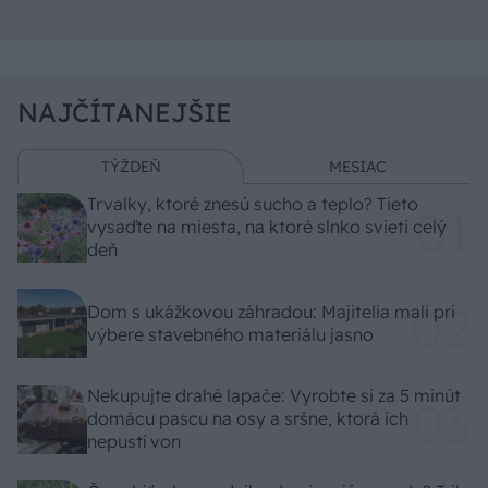
NAJČÍTANEJŠIE
TÝŽDEŇ
MESIAC
Trvalky, ktoré znesú sucho a teplo? Tieto
vysaďte na miesta, na ktoré slnko svieti celý
deň
Dom s ukážkovou záhradou: Majitelia mali pri
výbere stavebného materiálu jasno
Nekupujte drahé lapače: Vyrobte si za 5 minút
domácu pascu na osy a sršne, ktorá ich
nepustí von