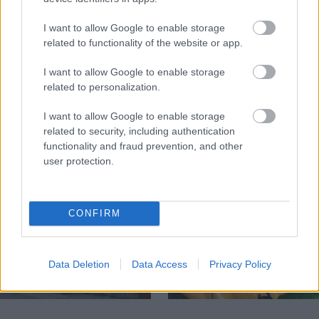
I want to allow Google to enable storage
related to functionality of the website or app.
Temné stránky chalúp:
Žena, búracie kladivo a
10 najčastejších
vôňa dreva: Takáto
I want to allow Google to enable storage
skrytých chýb, ktoré
premena zrubu z roku
related to personalization.
vás môžu nepríjemne
1654 sa nevidí každý
prekvapiť
deň!
I want to allow Google to enable storage
related to security, including authentication
functionality and fraud prevention, and other
user protection.
DOM
CONFIRM
Data Deletion
Data Access
Privacy Policy