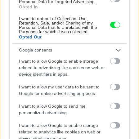
Personal Data for Targeted Advertising.
Opted In
I want to opt-out of Collection, Use,
Retention, Sale, and/or Sharing of my
Personal Data that Is Unrelated with the
Purposes for which it was collected.
Opted Out
Google consents
I want to allow Google to enable storage
Na Morave prerobila
S motorovou pílou sa
related to advertising like cookies on web or
starú chalupu na
dokáže aj podpísať.
device identifiers in apps.
nepoznanie: Keď
Slovák sa nebál a v
vojdete dnu, zabudnete,
Čičmanoch si postavil
I want to allow my user data to be sent to
že nie ste v Toskánsku
montovaný domček v
Google for online advertising purposes.
duchu tradícií
I want to allow Google to send me
personalized advertising.
I want to allow Google to enable storage
related to analytics like cookies on web or
device identifiers in apps.