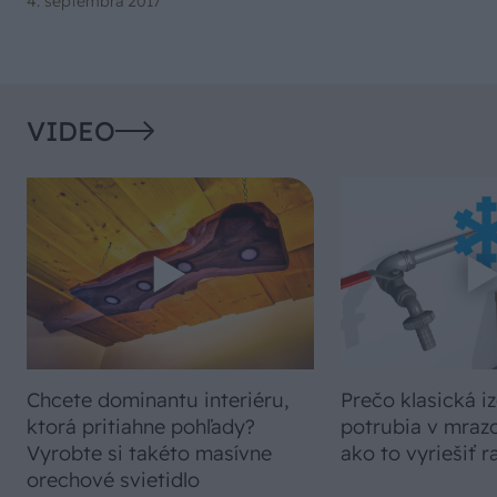
4. septembra 2017
VIDEO
Chcete dominantu interiéru,
Prečo klasická iz
ktorá pritiahne pohľady?
potrubia v mrazo
Vyrobte si takéto masívne
ako to vyriešiť r
orechové svietidlo