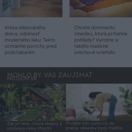
Krása olejovaného
Chcete dominantu
dreva, odolnosť
interiéru, ktorá pritiahne
moderného laku: Takto
pohľady? Vyrobte si
ochránite povrchy pred
takéto masívne
poškriabaním
orechové svietidlo
MOHLO BY VÁS ZAUJÍMAŤ
MÔJDOM.SK
Pridajte túto surovinu do
Žije pri lese, chová sliepky a
prania, obliečky budú hladšie
uspáva ju rieka. Miestni