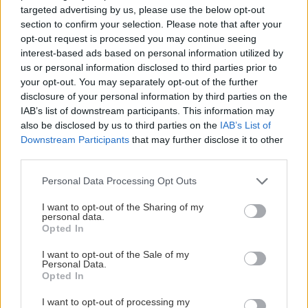
sucho a teplo? Tieto
levanduľa! 7 fialových
targeted advertising by us, please use the below opt-out
vysaďte na miesta, na
krások, ktoré rozžiaria
section to confirm your selection. Please note that after your
ktoré slnko svieti celý
vašu záhradu
opt-out request is processed you may continue seeing
deň
interest-based ads based on personal information utilized by
us or personal information disclosed to third parties prior to
your opt-out. You may separately opt-out of the further
disclosure of your personal information by third parties on the
IAB’s list of downstream participants. This information may
also be disclosed by us to third parties on the
IAB’s List of
Downstream Participants
that may further disclose it to other
third parties.
Please note that this website/app uses one or more Google
Personal Data Processing Opt Outs
services and may gather and store information including but
Môže aspirín zachrániť
Júlový reštart uhoriek
not limited to your visit or usage behaviour. You may click to
I want to opt-out of the Sharing of my
ochabnuté izbové
nakladačiek: Ako ich
personal data.
grant or deny consent to Google and its third-party tags to
rastliny? Pravda vás
podporiť k druhej vlne
Opted In
use your data for below specified purposes in below Google
možno prekvapí
kvitnutia?
consent section.
I want to opt-out of the Sale of my
Personal Data.
Opted In
CHALUPA
I want to opt-out of processing my