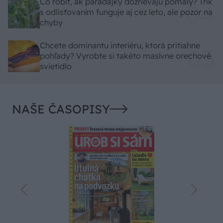
Čo robiť, ak paradajky dozrievajú pomaly? Trik
s odlisťovaním funguje aj cez leto, ale pozor na
chyby
Chcete dominantu interiéru, ktorá pritiahne
pohľady? Vyrobte si takéto masívne orechové
svietidlo
NAŠE ČASOPISY