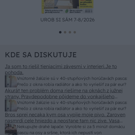
UROB SI SÁM 7-8/2026
KDE SA DISKUTUJE
Ja som to riešil tieniacimi závesmi v interieri.Je to
pohoda.
Vnútorné žalúzie sú v 40-stupňových horúčavách pasca:
Prečo z okna robia radiátor a ako to vyriešiť za pár eur?
Akurát ten problém doma riešime na oknách z južnej
strany. Pravdepodobne pôjdeme do vonkajšieho
tienenia na spôsob markízy 250x150cm. Čínsky
Vnútorné žalúzie sú v 40-stupňových horúčavách pasca:
predajcovia idú okolo 100 eur kus.
Prečo z okna robia radiátor a ako to vyriešiť za pár eur?
Bros sprej necaka kym osa vypije moje pivo. Zaroven
nasmrdi cele hniezdo a neostane tam nic zive. Vasa
pasca naucinke moc efektivne. Skor pritiahne slimaky
Nekupujte drahé lapače: Vyrobte si za 5 minút domácu
pascu na osy a sršne, ktorá ich nepustí von