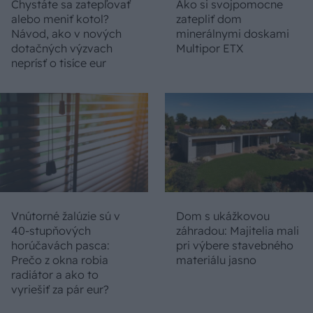
Chystáte sa zatepľovať
Ako si svojpomocne
alebo meniť kotol?
zatepliť dom
Návod, ako v nových
minerálnymi doskami
dotačných výzvach
Multipor ETX
neprísť o tisíce eur
Vnútorné žalúzie sú v
Dom s ukážkovou
40-stupňových
záhradou: Majitelia mali
horúčavách pasca:
pri výbere stavebného
Prečo z okna robia
materiálu jasno
radiátor a ako to
vyriešiť za pár eur?