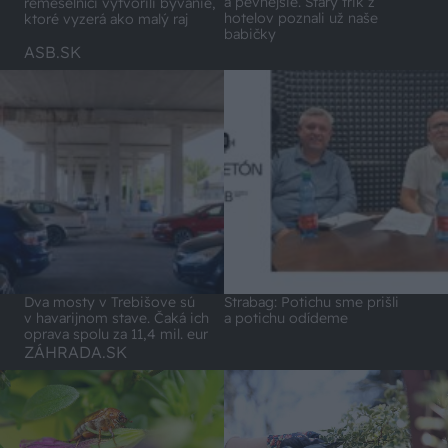
a pevnejšie. Starý trik z
remeselníci vytvorili bývanie,
hotelov poznali už naše
ktoré vyzerá ako malý raj
babičky
ASB.SK
Dva mosty v Trebišove sú
Strabag: Potichu sme prišli
v havarijnom stave. Čaká ich
a potichu odídeme
oprava spolu za 11,4 mil. eur
ZÁHRADA.SK