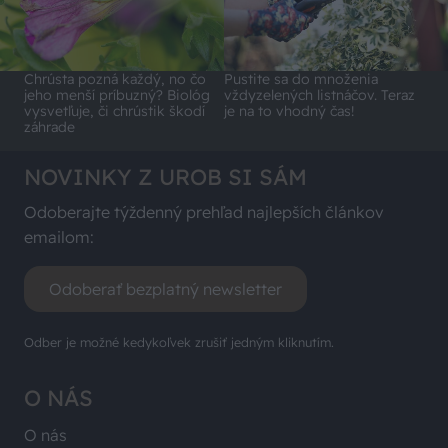
Chrústa pozná každý, no čo
Pustite sa do množenia
jeho menší príbuzný? Biológ
vždyzelených listnáčov. Teraz
vysvetľuje, či chrústik škodí
je na to vhodný čas!
záhrade
NOVINKY Z UROB SI SÁM
Odoberajte týždenný prehľad najlepších článkov
emailom:
Odoberať bezplatný newsletter
Odber je možné kedykoľvek zrušiť jedným kliknutím.
O NÁS
O nás