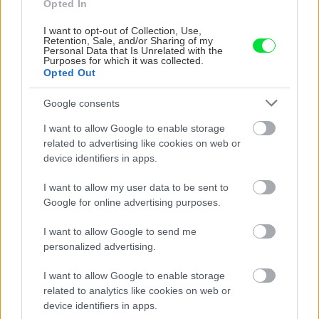
Opted In
a škodce trpiacu katalpu
I want to opt-out of Collection, Use,
Retention, Sale, and/or Sharing of my
Personal Data that Is Unrelated with the
Purposes for which it was collected.
Záhrada
Opted Out
10 okrasných rastlín, ktoré
môžeme rezať v marci: Ako
správne na ich predjarný
Google consents
rez?
I want to allow Google to enable storage
related to advertising like cookies on web or
device identifiers in apps.
I want to allow my user data to be sent to
KOMENTÁRE
Pridať
komentár
Google for online advertising purposes.
I want to allow Google to send me
personalized advertising.
VIDEO
I want to allow Google to enable storage
related to analytics like cookies on web or
device identifiers in apps.