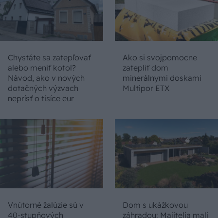
Chystáte sa zatepľovať
Ako si svojpomocne
alebo meniť kotol?
zatepliť dom
Návod, ako v nových
minerálnymi doskami
dotačných výzvach
Multipor ETX
neprísť o tisíce eur
Vnútorné žalúzie sú v
Dom s ukážkovou
40-stupňových
záhradou: Majitelia mali