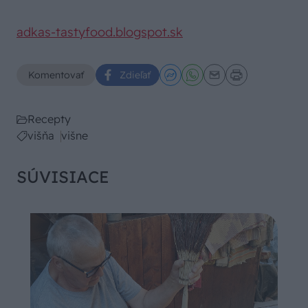
adkas-tastyfood.blogspot.sk
Komentovať
Zdieľať
Recepty
višňa
višne
SÚVISIACE