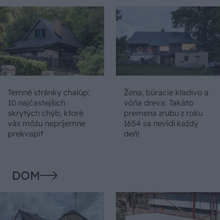
Temné stránky chalúp:
Žena, búracie kladivo a
10 najčastejších
vôňa dreva: Takáto
skrytých chýb, ktoré
premena zrubu z roku
vás môžu nepríjemne
1654 sa nevidí každý
prekvapiť
deň!
DOM