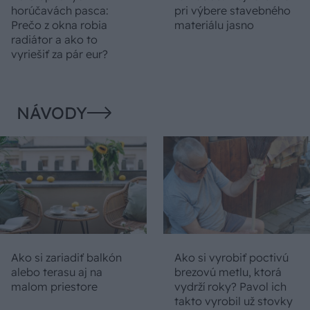
horúčavách pasca:
pri výbere stavebného
Prečo z okna robia
materiálu jasno
radiátor a ako to
vyriešiť za pár eur?
NÁVODY
Ako si zariadiť balkón
Ako si vyrobiť poctivú
alebo terasu aj na
brezovú metlu, ktorá
malom priestore
vydrží roky? Pavol ich
takto vyrobil už stovky