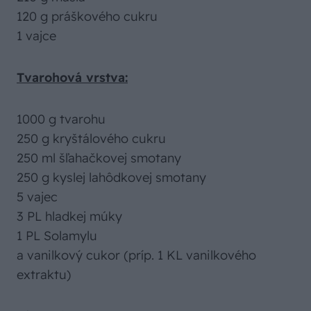
120 g práškového cukru
1 vajce
Tvarohová vrstva:
1000 g tvarohu
250 g kryštálového cukru
250 ml šľahačkovej smotany
250 g kyslej lahôdkovej smotany
5 vajec
3 PL hladkej múky
1 PL Solamylu
a vanilkový cukor (príp. 1 KL vanilkového
extraktu)