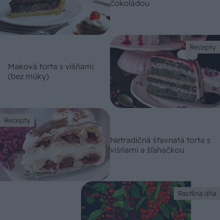
čokoládou
Recepty
Maková torta s višňami
(bez múky)
Recepty
Netradičná šťavnatá torta s
višňami a šľahačkou
Rastlina dňa