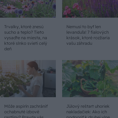
Trvalky, ktoré znesú
Nemusí to byť len
sucho a teplo? Tieto
levanduľa! 7 fialových
vysaďte na miesta, na
krások, ktoré rozžiaria
ktoré slnko svieti celý
vašu záhradu
deň
Môže aspirín zachrániť
Júlový reštart uhoriek
ochabnuté izbové
nakladačiek: Ako ich
rastliny? Pravda vás
podporiť k druhej vlne