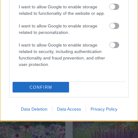
I want to allow Google to enable storage
related to functionality of the website or app.
I want to allow Google to enable storage
related to personalization.
I want to allow Google to enable storage
related to security, including authentication
Chcete dominantu interiéru,
Prečo klasická iz
functionality and fraud prevention, and other
ktorá pritiahne pohľady?
potrubia v mrazo
user protection.
Vyrobte si takéto masívne
ako to vyriešiť r
orechové svietidlo
CONFIRM
ZÁHRADA
Data Deletion
Data Access
Privacy Policy