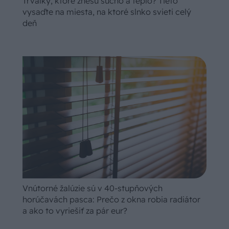
Trvalky, ktoré znesú sucho a teplo? Tieto
vysaďte na miesta, na ktoré slnko svieti celý
deň
Vnútorné žalúzie sú v 40-stupňových
horúčavách pasca: Prečo z okna robia radiátor
a ako to vyriešiť za pár eur?