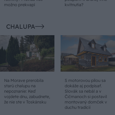
možno prekvapí
kvitnutia?
CHALUPA
Na Morave prerobila
S motorovou pílou sa
starú chalupu na
dokáže aj podpísať.
nepoznanie: Keď
Slovák sa nebál a v
vojdete dnu, zabudnete,
Čičmanoch si postavil
že nie ste v Toskánsku
montovaný domček v
duchu tradícií