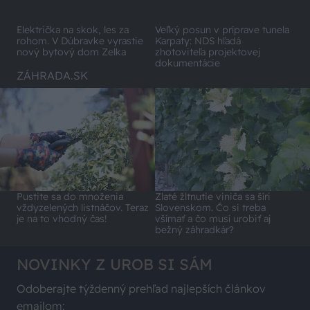
Električka na skok, les za
Veľký posun v príprave tunela
rohom. V Dúbravke vyrastie
Karpaty: NDS hľadá
nový bytový dom Zelka
zhotoviteľa projektovej
dokumentácie
ZÁHRADA.SK
Pustite sa do množenia
Zlaté žltnutie viniča sa šíri
vždyzelených listnáčov. Teraz
Slovenskom. Čo si treba
je na to vhodný čas!
všímať a čo musí urobiť aj
bežný záhradkár?
NOVINKY Z UROB SI SÁM
Odoberajte týždenný prehľad najlepších článkov
emailom: