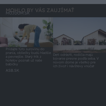
MOHLO BY VÁS ZAUJÍMAŤ
MÔJDOM.SK
Pridajte túto surovinu do
prania, obliečky budú hladšie
Deti odrástli, rodičia majú
a pevnejšie. Starý trik z
bývanie presne podľa seba. V
hotelov poznali už naše
novom dome je všetko pre
babičky
ich život i návštevy vnúčat
ASB.SK