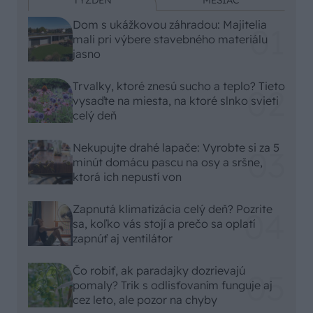
TÝŽDEŇ
MESIAC
Dom s ukážkovou záhradou: Majitelia
mali pri výbere stavebného materiálu
jasno
Trvalky, ktoré znesú sucho a teplo? Tieto
vysaďte na miesta, na ktoré slnko svieti
celý deň
Nekupujte drahé lapače: Vyrobte si za 5
minút domácu pascu na osy a sršne,
ktorá ich nepustí von
Zapnutá klimatizácia celý deň? Pozrite
sa, koľko vás stojí a prečo sa oplatí
zapnúť aj ventilátor
Čo robiť, ak paradajky dozrievajú
pomaly? Trik s odlisťovaním funguje aj
cez leto, ale pozor na chyby