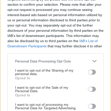
section to confirm your selection. Please note that after your
opt-out request is processed you may continue seeing
interest-based ads based on personal information utilized by
us or personal information disclosed to third parties prior to
Záhrada
your opt-out. You may separately opt-out of the further
Spoznajte päť statočných!
disclosure of your personal information by third parties on the
Tieto dreviny krásne kvitnú,
IAB’s list of downstream participants. This information may
keď záhrada ešte spí
also be disclosed by us to third parties on the
IAB’s List of
Downstream Participants
that may further disclose it to other
third parties.
Záhrada
Please note that this website/app uses one or more Google
Personal Data Processing Opt Outs
services and may gather and store information including but
Ovocinár radí: Tieto
podpníky sú vhodné pre
not limited to your visit or usage behaviour. You may click to
I want to opt-out of the Sharing of my
personal data.
višne a čerešne
grant or deny consent to Google and its third-party tags to
Opted In
use your data for below specified purposes in below Google
consent section.
I want to opt-out of the Sale of my
Personal Data.
Opted In
Záhrada
7 nádherných drevín s
I want to opt-out of processing my
guľovitou korunkou, ktoré
Personal Data for Targeted Advertising.
hravo nahradia na choroby