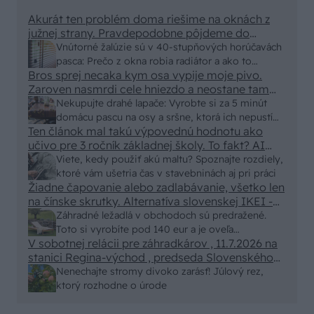
Akurát ten problém doma riešime na oknách z
južnej strany. Pravdepodobne pôjdeme do
vonkajšieho tienenia na spôsob markízy
Vnútorné žalúzie sú v 40-stupňových horúčavách
250x150cm. Čínsky predajcovia idú okolo 100
pasca: Prečo z okna robia radiátor a ako to
eur kus.
Bros sprej necaka kym osa vypije moje pivo.
vyriešiť za pár eur?
Zaroven nasmrdi cele hniezdo a neostane tam
nic zive. Vasa pasca naucinke moc efektivne.
Nekupujte drahé lapače: Vyrobte si za 5 minút
Skor pritiahne slimaky
domácu pascu na osy a sršne, ktorá ich nepustí
Ten článok mal takú výpovednú hodnotu ako
von
učivo pre 3 ročník základnej školy. To fakt? AI
alebo nejaka kniha z VŠ? Dnešné rychlotvrdnuce
Viete, kedy použiť akú maltu? Spoznajte rozdiely,
malty - pevnosť 40 Mpa a doba schnutia tak 15
ktoré vám ušetria čas v stavebninách aj pri práci
minut , k tomu vodotesné s kryštálikou. A rozdiel
Žiadne čapovanie alebo zadlabávanie, všetko len
na čínske skrutky. Alternatíva slovenskej IKEI -
- schnutie a zretie. Nič?
čo sa týka pevnosti. Autor si nedal veľa námahy s
Záhradné ležadlá v obchodoch sú predražené.
remeselným spracovaním, škoda. No lepšie než
Toto si vyrobíte pod 140 eur a je oveľa
ten odpad z DTD predávaný v Kauflande alebo
V sobotnej relácii pre záhradkárov , 11.7.2026 na
pohodlnejšie!
Lídli.
stanici Regina-východ , predseda Slovenského
zväzu záhradkárov pán Jakubech tvrdil, že to, že
Nenechajte stromy divoko zarásť! Júlový rez,
vlky sú neproduktívne , nie je pravda. Aj vlky je
ktorý rozhodne o úrode
možné použiť pri formovaní koruny a budú rodiť.