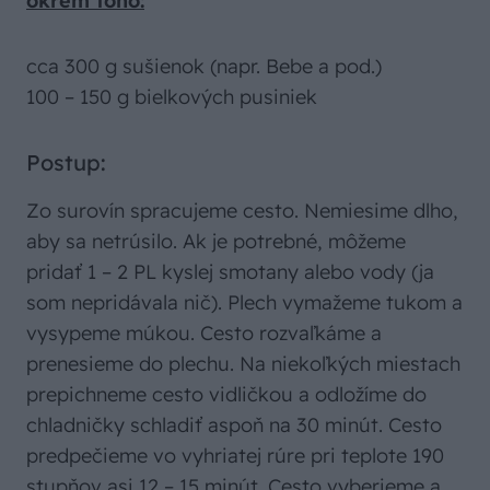
okrem toho:
cca 300 g sušienok (napr. Bebe a pod.)
100 – 150 g bielkových pusiniek
Postup:
Zo surovín spracujeme cesto. Nemiesime dlho,
aby sa netrúsilo. Ak je potrebné, môžeme
pridať 1 – 2 PL kyslej smotany alebo vody (ja
som nepridávala nič). Plech vymažeme tukom a
vysypeme múkou. Cesto rozvaľkáme a
prenesieme do plechu. Na niekoľkých miestach
prepichneme cesto vidličkou a odložíme do
chladničky schladiť aspoň na 30 minút. Cesto
predpečieme vo vyhriatej rúre pri teplote 190
stupňov asi 12 – 15 minút. Cesto vyberieme a