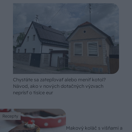
Chystáte sa zatepľovať alebo meniť kotol?
Návod, ako v nových dotačných výzvach
neprísť o tisíce eur
Recepty
Makový koláč s višňami a