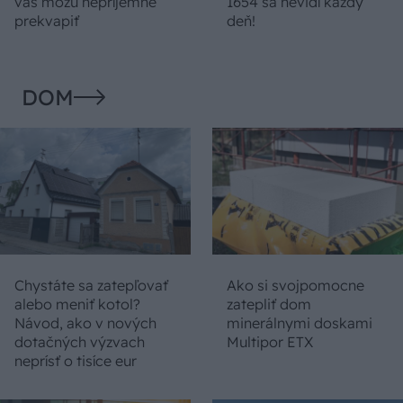
vás môžu nepríjemne
1654 sa nevidí každý
prekvapiť
deň!
DOM
Chystáte sa zatepľovať
Ako si svojpomocne
alebo meniť kotol?
zatepliť dom
Návod, ako v nových
minerálnymi doskami
dotačných výzvach
Multipor ETX
neprísť o tisíce eur