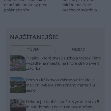
ochránite povrchy pred
takéto masívne
poškriabaním
orechové svietidlo
NAJČÍTANEJŠIE
TÝŽDEŇ
MESIAC
Trvalky, ktoré znesú sucho a teplo? Tieto
vysaďte na miesta, na ktoré slnko svieti
celý deň
Dom s ukážkovou záhradou: Majitelia
mali pri výbere stavebného materiálu
jasno
Nekupujte drahé lapače: Vyrobte si za 5
minút domácu pascu na osy a sršne,