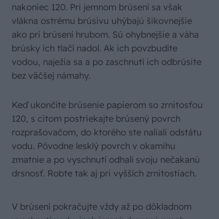
nakoniec 120. Pri jemnom brúsení sa však
vlákna ostrému brúsivu uhýbajú šikovnejšie
ako pri brúsení hrubom. Sú ohybnejšie a váha
brúsky ich tlačí nadol. Ak ich povzbudíte
vodou, naježia sa a po zaschnutí ich odbrúsite
bez väčšej námahy.
Keď ukončíte brúsenie papierom so zrnitosťou
120, s citom postriekajte brúsený povrch
rozprašovačom, do ktorého ste naliali odstátu
vodu. Pôvodne lesklý povrch v okamihu
zmatnie a po vyschnutí odhalí svoju nečakanú
drsnosť. Robte tak aj pri vyšších zrnitostiach.
V brúsení pokračujte vždy až po dôkladnom