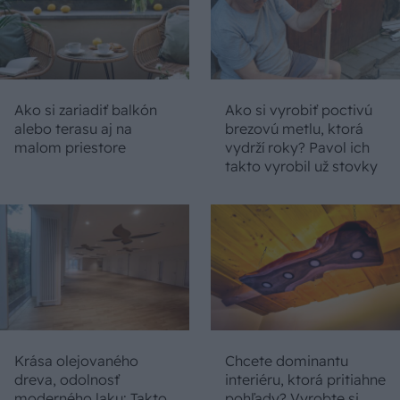
Ako si zariadiť balkón
Ako si vyrobiť poctivú
alebo terasu aj na
brezovú metlu, ktorá
malom priestore
vydrží roky? Pavol ich
takto vyrobil už stovky
Krása olejovaného
Chcete dominantu
dreva, odolnosť
interiéru, ktorá pritiahne
moderného laku: Takto
pohľady? Vyrobte si