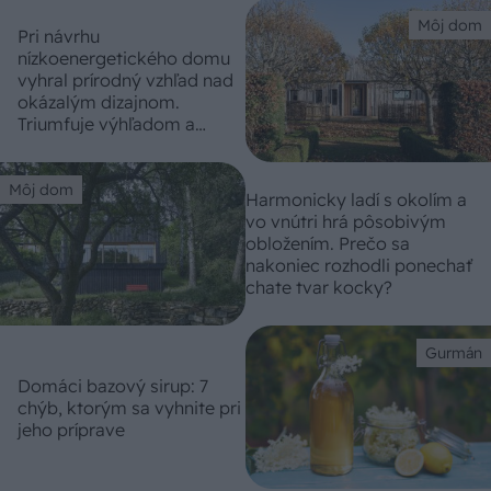
Môj dom
Pri návrhu
nízkoenergetického domu
vyhral prírodný vzhľad nad
okázalým dizajnom.
Triumfuje výhľadom a
schopnosťou splynúť s
krajinou
Môj dom
Harmonicky ladí s okolím a
vo vnútri hrá pôsobivým
obložením. Prečo sa
nakoniec rozhodli ponechať
chate tvar kocky?
Gurmán
Domáci bazový sirup: 7
chýb, ktorým sa vyhnite pri
jeho príprave