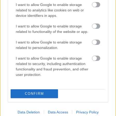
I want to allow Google to enable storage
related to analytics like cookies on web or
device identifiers in apps.
I want to allow Google to enable storage
related to functionality of the website or app.
Môže aspirín zachrániť
Júlový reštart uhoriek
I want to allow Google to enable storage
ochabnuté izbové
nakladačiek: Ako ich
related to personalization.
rastliny? Pravda vás
podporiť k druhej vlne
možno prekvapí
kvitnutia?
I want to allow Google to enable storage
related to security, including authentication
functionality and fraud prevention, and other
user protection.
CHALUPA
CONFIRM
Data Deletion
Data Access
Privacy Policy