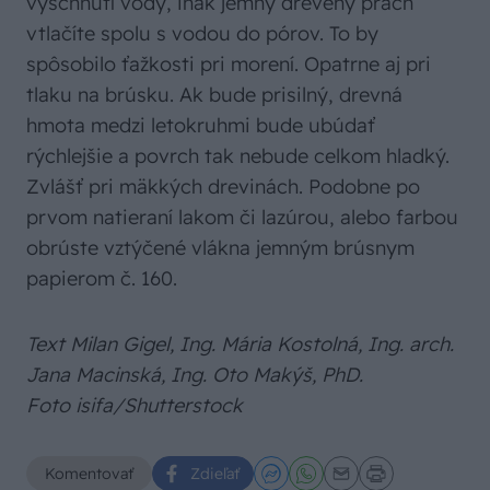
vyschnutí vody, inak jemný drevený prach
vtlačíte spolu s vodou do pórov. To by
spôsobilo ťažkosti pri morení. Opatrne aj pri
tlaku na brúsku. Ak bude prisilný, drevná
hmota medzi letokruhmi bude ubúdať
rýchlejšie a povrch tak nebude celkom hladký.
Zvlášť pri mäkkých drevinách. Podobne po
prvom natieraní lakom či lazúrou, alebo farbou
obrúste vztýčené vlákna jemným brúsnym
papierom č. 160.
Text Milan Gigel, Ing. Mária Kostolná, Ing. arch.
Jana Macinská, Ing. Oto Makýš, PhD.
Foto isifa/Shutterstock
Komentovať
Zdieľať