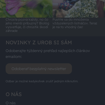
Chrústa pozná každý, no čo
Pustite sa do množenia
jeho menší príbuzný? Biológ
vždyzelených listnáčov. Teraz
vysvetľuje, či chrústik škodí
je na to vhodný čas!
záhrade
NOVINKY Z UROB SI SÁM
Odoberajte týždenný prehľad najlepších článkov
emailom:
Odoberať bezplatný newsletter
Odber je možné kedykoľvek zrušiť jedným kliknutím.
O NÁS
O nás