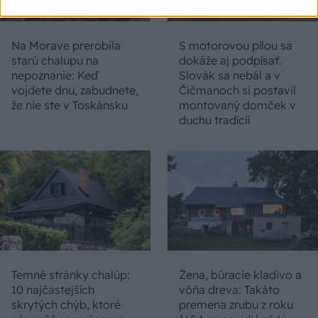
Na Morave prerobila
S motorovou pílou sa
starú chalupu na
dokáže aj podpísať.
nepoznanie: Keď
Slovák sa nebál a v
vojdete dnu, zabudnete,
Čičmanoch si postavil
že nie ste v Toskánsku
montovaný domček v
duchu tradícií
Temné stránky chalúp:
Žena, búracie kladivo a
10 najčastejších
vôňa dreva: Takáto
skrytých chýb, ktoré
premena zrubu z roku