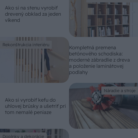
Ako si na stenu vyrobiť
drevený obklad za jeden
víkend
Rekonštrukcia interiéru
Kompletná premena
betónového schodiska:
moderné zábradlie z dreva
a položenie laminátovej
podlahy
Náradie a stroje
Ako si vyrobiť kefu do
uhlovej brúsky a ušetriť pri
tom nemalé peniaze
Doplnky a dekorácie