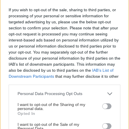
If you wish to opt-out of the sale, sharing to third parties, or
processing of your personal or sensitive information for
targeted advertising by us, please use the below opt-out
section to confirm your selection. Please note that after your
opt-out request is processed you may continue seeing
VIDEO
interest-based ads based on personal information utilized by
us or personal information disclosed to third parties prior to
your opt-out. You may separately opt-out of the further
disclosure of your personal information by third parties on the
IAB’s list of downstream participants. This information may
also be disclosed by us to third parties on the
IAB’s List of
Downstream Participants
that may further disclose it to other
third parties.
Please note that this website/app uses one or more Google
Personal Data Processing Opt Outs
services and may gather and store information including but
not limited to your visit or usage behaviour. You may click to
I want to opt-out of the Sharing of my
personal data.
Chcete dominantu interiéru,
Prečo klasická iz
grant or deny consent to Google and its third-party tags to
Opted In
ktorá pritiahne pohľady?
potrubia v mrazo
use your data for below specified purposes in below Google
Vyrobte si takéto masívne
ako to vyriešiť r
consent section.
I want to opt-out of the Sale of my
Personal Data.