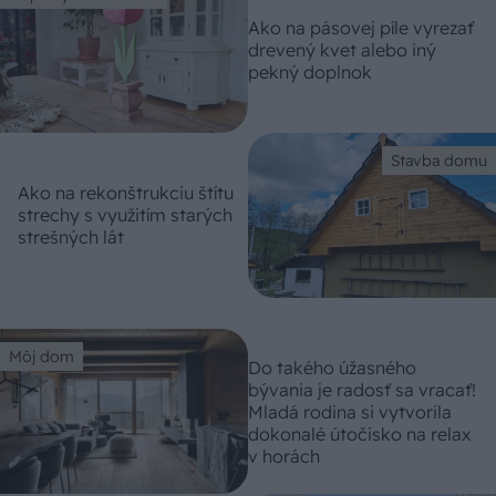
Ako na pásovej píle vyrezať
drevený kvet alebo iný
pekný doplnok
Stavba domu
Ako na rekonštrukciu štítu
strechy s využitím starých
strešných lát
Môj dom
Do takého úžasného
bývania je radosť sa vracať!
Mladá rodina si vytvorila
dokonalé útočisko na relax
v horách