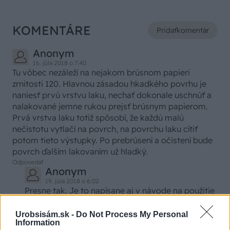
KOMENTÁRE
Pridať
komentár
Anonym
16. júla 2018 o 7:40
Tu vôbec nezáleží na nejakom brúsnom papieri
zrnitosti 120. Hlavnou zásadou hkadkého povrhu je
naniesť prvú vrstvu laku, nechať dokonale uschnúť a
nalakované jemne rukou prejsť brúsnym papierom.
Prvá vrstva laku totiž spôsobí, že každú malú
nečistotu vytlačí na povrch, na povrchu laku cítiť
potom tieto výstupky. Po prebrúsení a očistení bude
povrch ďalším lakovaním už hladký.
Odpovedať
Anonym
19. júla 2018 o 6:02
Presne tak. Je to napísane aj v návode na použitie
na každom laku.
Odpovedať
Urobsisám.sk -
Do Not Process My Personal
Information