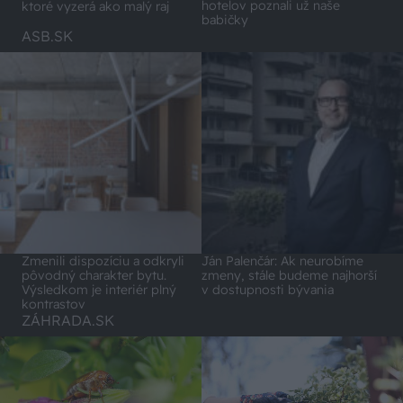
hotelov poznali už naše
ktoré vyzerá ako malý raj
babičky
ASB.SK
Zmenili dispozíciu a odkryli
Ján Palenčár: Ak neurobíme
pôvodný charakter bytu.
zmeny, stále budeme najhorší
Výsledkom je interiér plný
v dostupnosti bývania
kontrastov
ZÁHRADA.SK