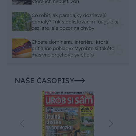
ktorá ich nepustí von
Čo robiť, ak paradajky dozrievajú
pomaly? Trik s odlisťovaním funguje aj
cez leto, ale pozor na chyby
Chcete dominantu interiéru, ktorá
pritiahne pohľady? Vyrobte si takéto
masívne orechové svietidlo
NAŠE ČASOPISY