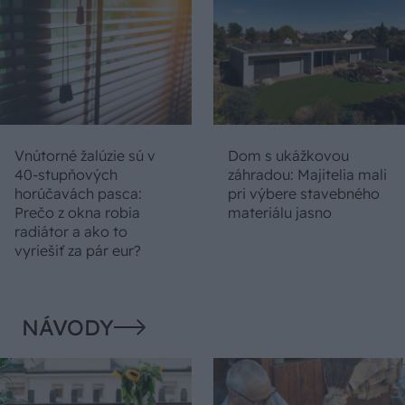
Vnútorné žalúzie sú v
Dom s ukážkovou
40-stupňových
záhradou: Majitelia mali
horúčavách pasca:
pri výbere stavebného
Prečo z okna robia
materiálu jasno
radiátor a ako to
vyriešiť za pár eur?
NÁVODY