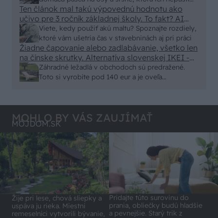
Ten článok mal takú výpovednú hodnotu ako
von
učivo pre 3 ročník základnej školy. To fakt? AI
alebo nejaka kniha z VŠ? Dnešné rychlotvrdnuce
Viete, kedy použiť akú maltu? Spoznajte rozdiely,
malty - pevnosť 40 Mpa a doba schnutia tak 15
ktoré vám ušetria čas v stavebninách aj pri práci
minut , k tomu vodotesné s kryštálikou. A rozdiel
Žiadne čapovanie alebo zadlabávanie, všetko len
na čínske skrutky. Alternatíva slovenskej IKEI -
- schnutie a zretie. Nič?
čo sa týka pevnosti. Autor si nedal veľa námahy s
Záhradné ležadlá v obchodoch sú predražené.
remeselným spracovaním, škoda. No lepšie než
Toto si vyrobíte pod 140 eur a je oveľa
ten odpad z DTD predávaný v Kauflande alebo
pohodlnejšie!
Lídli.
MOHLO BY VÁS ZAUJÍMAŤ
MÔJDOM.SK
Pridajte túto surovinu do
Žije pri lese, chová sliepky a
prania, obliečky budú hladšie
uspáva ju rieka. Miestni
a pevnejšie. Starý trik z
remeselníci vytvorili bývanie,