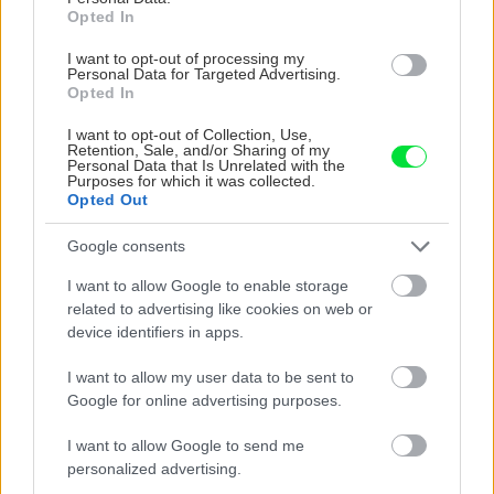
orechové svietidlo
Opted In
I want to opt-out of processing my
Personal Data for Targeted Advertising.
Opted In
ZÁHRADA
I want to opt-out of Collection, Use,
Retention, Sale, and/or Sharing of my
Personal Data that Is Unrelated with the
Purposes for which it was collected.
Opted Out
Google consents
I want to allow Google to enable storage
related to advertising like cookies on web or
Trvalky, ktoré znesú
Nemusí to byť len
device identifiers in apps.
sucho a teplo? Tieto
levanduľa! 7 fialových
vysaďte na miesta, na
krások, ktoré rozžiaria
I want to allow my user data to be sent to
ktoré slnko svieti celý
vašu záhradu
Google for online advertising purposes.
deň
I want to allow Google to send me
personalized advertising.