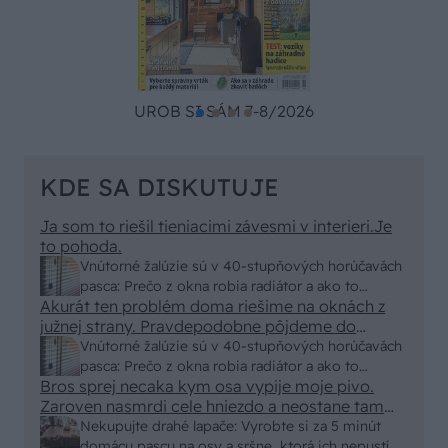
UROB SI SÁM 7-8/2026
KDE SA DISKUTUJE
Ja som to riešil tieniacimi závesmi v interieri.Je
to pohoda.
Vnútorné žalúzie sú v 40-stupňových horúčavách
pasca: Prečo z okna robia radiátor a ako to
Akurát ten problém doma riešime na oknách z
vyriešiť za pár eur?
južnej strany. Pravdepodobne pôjdeme do
vonkajšieho tienenia na spôsob markízy
Vnútorné žalúzie sú v 40-stupňových horúčavách
250x150cm. Čínsky predajcovia idú okolo 100
pasca: Prečo z okna robia radiátor a ako to
eur kus.
Bros sprej necaka kym osa vypije moje pivo.
vyriešiť za pár eur?
Zaroven nasmrdi cele hniezdo a neostane tam
nic zive. Vasa pasca naucinke moc efektivne.
Nekupujte drahé lapače: Vyrobte si za 5 minút
Skor pritiahne slimaky
domácu pascu na osy a sršne, ktorá ich nepustí