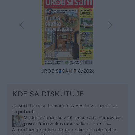
UROB SI SÁM 7-8/2026
KDE SA DISKUTUJE
Ja som to riešil tieniacimi závesmi v interieri.Je
to pohoda.
Vnútorné žalúzie sú v 40-stupňových horúčavách
pasca: Prečo z okna robia radiátor a ako to
Akurát ten problém doma riešime na oknách z
vyriešiť za pár eur?