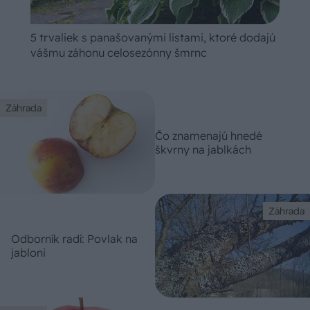
5 trvaliek s panašovanými listami, ktoré dodajú
vášmu záhonu celosezónny šmrnc
Záhrada
Čo znamenajú hnedé
škvrny na jablkách
Záhrada
Odborník radí: Povlak na
jabloni