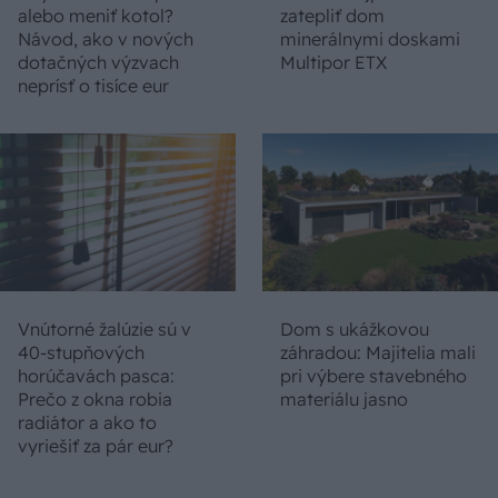
alebo meniť kotol?
zatepliť dom
Návod, ako v nových
minerálnymi doskami
dotačných výzvach
Multipor ETX
neprísť o tisíce eur
Vnútorné žalúzie sú v
Dom s ukážkovou
40-stupňových
záhradou: Majitelia mali
horúčavách pasca:
pri výbere stavebného
Prečo z okna robia
materiálu jasno
radiátor a ako to
vyriešiť za pár eur?