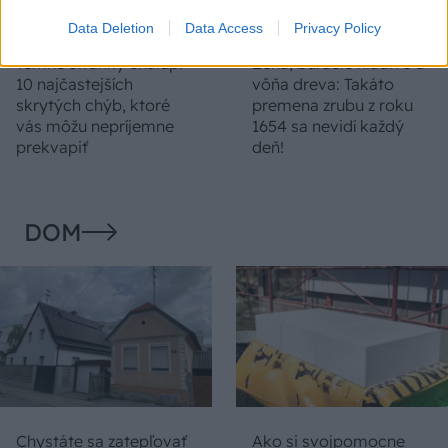
Data Deletion
Data Access
Privacy Policy
Temné stránky chalúp:
Žena, búracie kladivo a
10 najčastejších
vôňa dreva: Takáto
skrytých chýb, ktoré
premena zrubu z roku
vás môžu nepríjemne
1654 sa nevidí každý
prekvapiť
deň!
DOM
Chystáte sa zatepľovať
Ako si svojpomocne