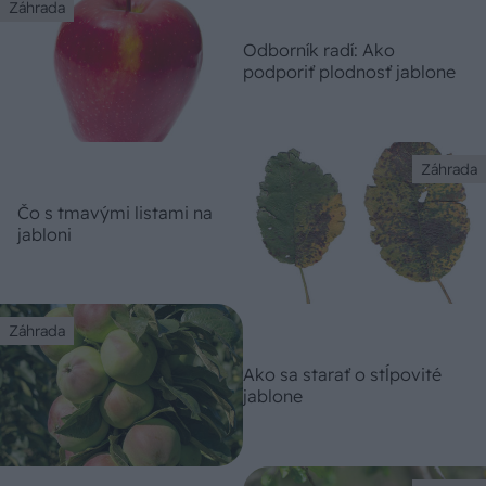
Záhrada
Odborník radí: Ako
podporiť plodnosť jablone
Záhrada
Čo s tmavými listami na
jabloni
Záhrada
Ako sa starať o stĺpovité
jablone