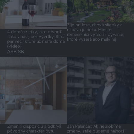
Žije pri lese, chová sliepky a
uspáva ju rieka. Miestni
4 domáce triky, ako otvoriť
remeselníci vytvorili bývanie,
fľašu vína aj bez vývrtky. Stačí
ktoré vyzerá ako malý raj
pár vecí, ktoré už máte doma
(video)
ASB.SK
Zmenili dispozíciu a odkryli
Ján Palenčár: Ak neurobíme
pôvodný charakter bytu.
zmeny, stále budeme najhorší