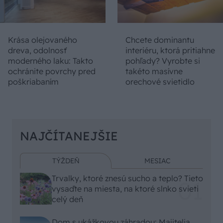
Krása olejovaného
Chcete dominantu
dreva, odolnosť
interiéru, ktorá pritiahne
moderného laku: Takto
pohľady? Vyrobte si
ochránite povrchy pred
takéto masívne
poškriabaním
orechové svietidlo
NAJČÍTANEJŠIE
TÝŽDEŇ
MESIAC
Trvalky, ktoré znesú sucho a teplo? Tieto
vysaďte na miesta, na ktoré slnko svieti
celý deň
Dom s ukážkovou záhradou: Majitelia