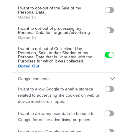
use your data for below specified purposes in below Google
ktoré dodajú vášmu
vysaďte na miesta, na
consent section.
I want to opt-out of the Sale of my
záhonu celosezónny
ktoré slnko svieti celý
Personal Data.
Opted In
šmrnc
deň
I want to opt-out of processing my
Personal Data for Targeted Advertising.
Opted In
I want to opt-out of Collection, Use,
Retention, Sale, and/or Sharing of my
Personal Data that Is Unrelated with the
Purposes for which it was collected.
Opted Out
Google consents
Nemusí to byť len
Môže aspirín zachrániť
levanduľa! 7 fialových
ochabnuté izbové
I want to allow Google to enable storage
krások, ktoré rozžiaria
rastliny? Pravda vás
related to advertising like cookies on web or
vašu záhradu
možno prekvapí
device identifiers in apps.
I want to allow my user data to be sent to
Google for online advertising purposes.
CHALUPA
I want to allow Google to send me