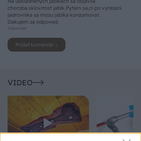
Na uskladnenych jablkach sa objavila
choroba.sklovitost jablk.Pytam sa,ci po vyrezani
jadrovnika sa mozu jablka konzumovat.
Dakujem za odpoved.
Odpovedať
VIDEO