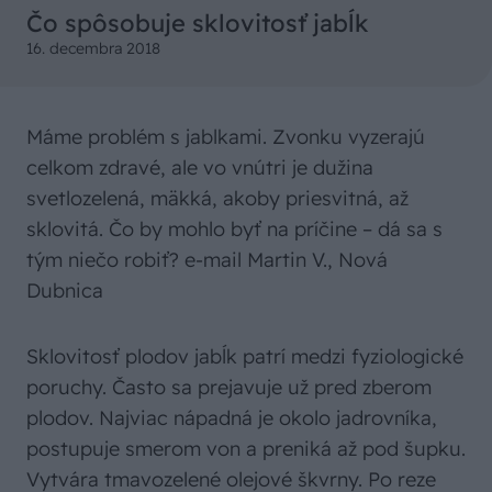
Čo spôsobuje sklovitosť jabĺk
16. decembra 2018
Máme problém s jablkami. Zvonku vyzerajú
celkom zdravé, ale vo vnútri je dužina
svetlozelená, mäkká, akoby priesvitná, až
sklovitá. Čo by mohlo byť na príčine – dá sa s
tým niečo robiť? e-mail Martin V., Nová
Dubnica
Sklovitosť plodov jabĺk patrí medzi fyziologické
poruchy. Často sa prejavuje už pred zberom
plodov. Najviac nápadná je okolo jadrovníka,
postupuje smerom von a preniká až pod šupku.
Vytvára tmavozelené olejové škvrny. Po reze