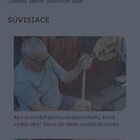
jablká
jabloň
sklovitosť jabĺk
SÚVISIACE
Ako si vyrobiť poctivú brezovú metlu, ktorá
vydrží roky? Pavol ich takto vyrobil už stovky