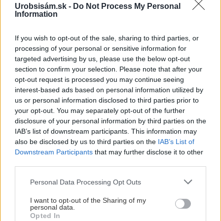
Urobsisám.sk -
Do Not Process My Personal
Information
Chcete dominantu interiéru,
Prečo klasická iz
ktorá pritiahne pohľady?
potrubia v mrazo
If you wish to opt-out of the sale, sharing to third parties, or
processing of your personal or sensitive information for
Vyrobte si takéto masívne
ako to vyriešiť r
targeted advertising by us, please use the below opt-out
orechové svietidlo
section to confirm your selection. Please note that after your
opt-out request is processed you may continue seeing
interest-based ads based on personal information utilized by
us or personal information disclosed to third parties prior to
ZÁHRADA
your opt-out. You may separately opt-out of the further
disclosure of your personal information by third parties on the
IAB’s list of downstream participants. This information may
also be disclosed by us to third parties on the
IAB’s List of
Downstream Participants
that may further disclose it to other
third parties.
Please note that this website/app uses one or more Google
Personal Data Processing Opt Outs
services and may gather and store information including but
not limited to your visit or usage behaviour. You may click to
I want to opt-out of the Sharing of my
personal data.
5 trvaliek s
Trvalky, ktoré znesú
grant or deny consent to Google and its third-party tags to
Opted In
panašovanými listami,
sucho a teplo? Tieto