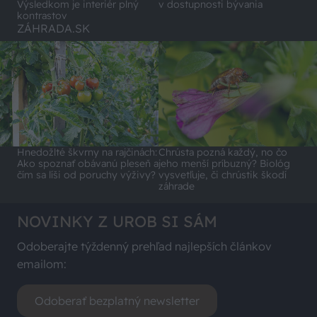
Výsledkom je interiér plný
v dostupnosti bývania
kontrastov
ZÁHRADA.SK
Hnedožlté škvrny na rajčinách:
Chrústa pozná každý, no čo
Ako spoznať obávanú pleseň a
jeho menší príbuzný? Biológ
čím sa líši od poruchy výživy?
vysvetľuje, či chrústik škodí
záhrade
NOVINKY Z UROB SI SÁM
Odoberajte týždenný prehľad najlepších článkov
emailom:
Odoberať bezplatný newsletter