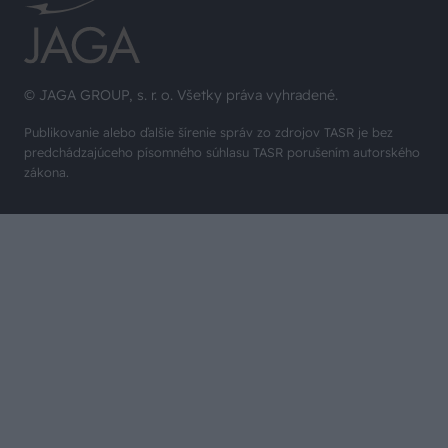
© JAGA GROUP, s. r. o. Všetky práva vyhradené.
Publikovanie alebo ďalšie šírenie správ zo zdrojov TASR je bez
predchádzajúceho písomného súhlasu TASR porušením autorského
zákona.