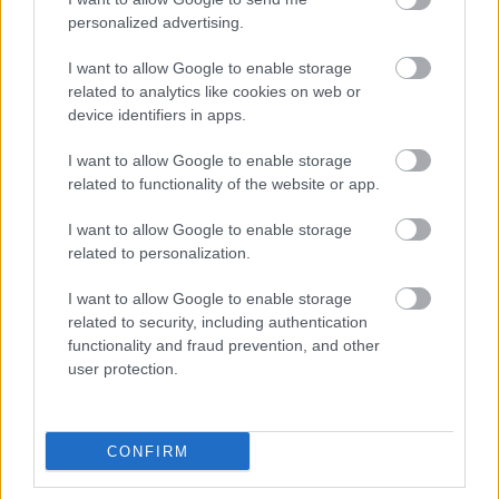
personalized advertising.
I want to allow Google to enable storage
related to analytics like cookies on web or
device identifiers in apps.
I want to allow Google to enable storage
related to functionality of the website or app.
Na Morave prerobila
S motorovou pílou sa
I want to allow Google to enable storage
starú chalupu na
dokáže aj podpísať.
related to personalization.
nepoznanie: Keď
Slovák sa nebál a v
vojdete dnu, zabudnete,
Čičmanoch si postavil
I want to allow Google to enable storage
že nie ste v Toskánsku
montovaný domček v
related to security, including authentication
duchu tradícií
functionality and fraud prevention, and other
user protection.
CONFIRM