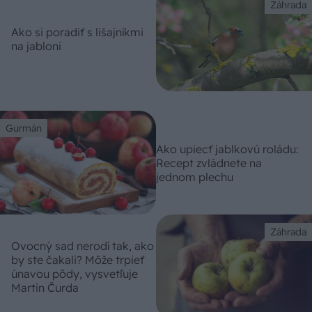
Záhrada
Ako si poradiť s lišajníkmi
na jabloni
Gurmán
Ako upiecť jablkovú roládu:
Recept zvládnete na
jednom plechu
Záhrada
Ovocný sad nerodí tak, ako
by ste čakali? Môže trpieť
únavou pôdy, vysvetľuje
Martin Čurda