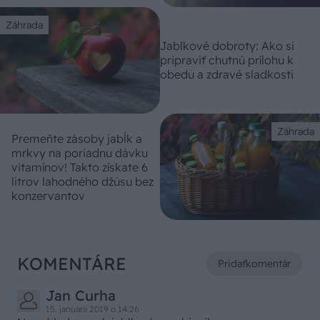
Záhrada
Jablkové dobroty: Ako si
pripraviť chutnú prílohu k
obedu a zdravé sladkosti
Záhrada
Premeňte zásoby jabĺk a
mrkvy na poriadnu dávku
vitamínov! Takto získate 6
litrov lahodného džúsu bez
konzervantov
KOMENTÁRE
Pridať
komentár
Jan Curha
15. januára 2019 o 14:26