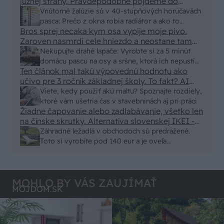
južnej strany. Pravdepodobne pôjdeme do
vonkajšieho tienenia na spôsob markízy
Vnútorné žalúzie sú v 40-stupňových horúčavách
250x150cm. Čínsky predajcovia idú okolo 100
pasca: Prečo z okna robia radiátor a ako to
eur kus.
Bros sprej necaka kym osa vypije moje pivo.
vyriešiť za pár eur?
Zaroven nasmrdi cele hniezdo a neostane tam
nic zive. Vasa pasca naucinke moc efektivne.
Nekupujte drahé lapače: Vyrobte si za 5 minút
Skor pritiahne slimaky
domácu pascu na osy a sršne, ktorá ich nepustí
Ten článok mal takú výpovednú hodnotu ako
von
učivo pre 3 ročník základnej školy. To fakt? AI
alebo nejaka kniha z VŠ? Dnešné rychlotvrdnuce
Viete, kedy použiť akú maltu? Spoznajte rozdiely,
malty - pevnosť 40 Mpa a doba schnutia tak 15
ktoré vám ušetria čas v stavebninách aj pri práci
minut , k tomu vodotesné s kryštálikou. A rozdiel
Žiadne čapovanie alebo zadlabávanie, všetko len
na čínske skrutky. Alternatíva slovenskej IKEI -
- schnutie a zretie. Nič?
čo sa týka pevnosti. Autor si nedal veľa námahy s
Záhradné ležadlá v obchodoch sú predražené.
remeselným spracovaním, škoda. No lepšie než
Toto si vyrobíte pod 140 eur a je oveľa
ten odpad z DTD predávaný v Kauflande alebo
pohodlnejšie!
Lídli.
MOHLO BY VÁS ZAUJÍMAŤ
MÔJDOM.SK