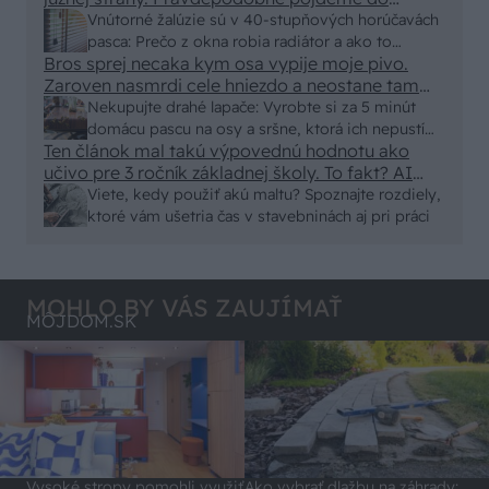
vonkajšieho tienenia na spôsob markízy
Vnútorné žalúzie sú v 40-stupňových horúčavách
250x150cm. Čínsky predajcovia idú okolo 100
pasca: Prečo z okna robia radiátor a ako to
eur kus.
Bros sprej necaka kym osa vypije moje pivo.
vyriešiť za pár eur?
Zaroven nasmrdi cele hniezdo a neostane tam
nic zive. Vasa pasca naucinke moc efektivne.
Nekupujte drahé lapače: Vyrobte si za 5 minút
Skor pritiahne slimaky
domácu pascu na osy a sršne, ktorá ich nepustí
Ten článok mal takú výpovednú hodnotu ako
von
učivo pre 3 ročník základnej školy. To fakt? AI
alebo nejaka kniha z VŠ? Dnešné rychlotvrdnuce
Viete, kedy použiť akú maltu? Spoznajte rozdiely,
malty - pevnosť 40 Mpa a doba schnutia tak 15
ktoré vám ušetria čas v stavebninách aj pri práci
minut , k tomu vodotesné s kryštálikou. A rozdiel
- schnutie a zretie. Nič?
MOHLO BY VÁS ZAUJÍMAŤ
MÔJDOM.SK
Vysoké stropy pomohli využiť
Ako vybrať dlažbu na záhrady: