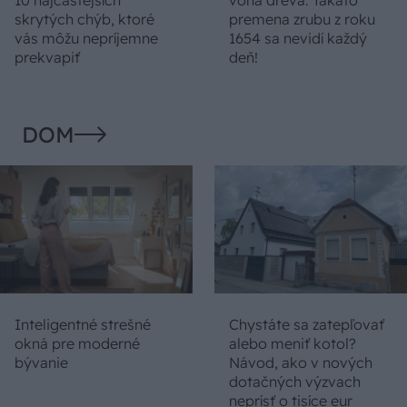
skrytých chýb, ktoré
premena zrubu z roku
vás môžu nepríjemne
1654 sa nevidí každý
prekvapiť
deň!
DOM
Inteligentné strešné
Chystáte sa zatepľovať
okná pre moderné
alebo meniť kotol?
bývanie
Návod, ako v nových
dotačných výzvach
neprísť o tisíce eur