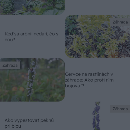
Záhrada
Keď sa arónii nedarí, čo s
ňou?
Záhrada
Červce na rastlinách v
záhrade: Ako proti ním
bojovať?
Záhrada
Ako vypestovať peknú
prilbicu