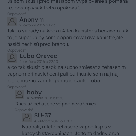
Ja som skúsil pred mesiacom vypaľovanie a pomáha
to, postup však treba opakovať.
Odpovedať
Anonym
2. októbra 2016 o 17:31
Tak to sú rady na kočku.A ten kanister s benzínom tak
to je super.Já by som doporučoval dva kanistre,ale
hasiči nech sú pred bránou.
Odpovedať
Lubo Oravec
2. októbra 2016 o 22:10
a co tak skusit piesok na sucho zmiesat z nehasenim
vapnom pri navlchceni pali burinu.nie som naj naj
iq,ale mozno vam to pomoze caute Lubo
Odpovedať
boby
4. októbra 2016 o 8:20
Dnes už nehasené vápno nezoženieš.
Odpovedať
SU-37
4. októbra 2016 o 11:03
Naopak, mlete nehasene vapno kupis v
kazdych stavebninach. Je to zakladny druh