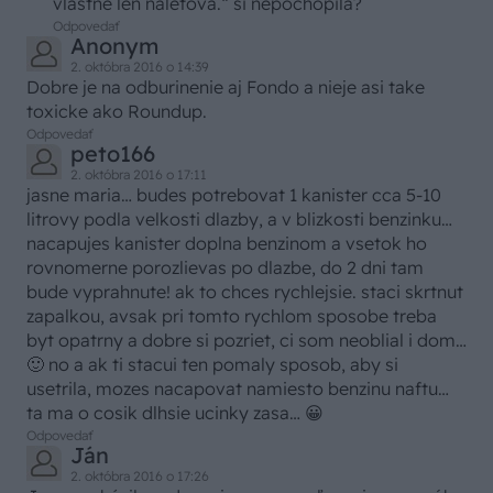
vlastne len náletová.“ si nepochopila?
Odpovedať
Anonym
2. októbra 2016 o 14:39
Dobre je na odburinenie aj Fondo a nieje asi take
toxicke ako Roundup.
Odpovedať
peto166
2. októbra 2016 o 17:11
jasne maria… budes potrebovat 1 kanister cca 5-10
litrovy podla velkosti dlazby, a v blizkosti benzinku…
nacapujes kanister doplna benzinom a vsetok ho
rovnomerne porozlievas po dlazbe, do 2 dni tam
bude vyprahnute! ak to chces rychlejsie. staci skrtnut
zapalkou, avsak pri tomto rychlom sposobe treba
byt opatrny a dobre si pozriet, ci som neoblial i dom…
🙂 no a ak ti stacui ten pomaly sposob, aby si
usetrila, mozes nacapovat namiesto benzinu naftu…
ta ma o cosik dlhsie ucinky zasa… 😀
Odpovedať
Ján
2. októbra 2016 o 17:26