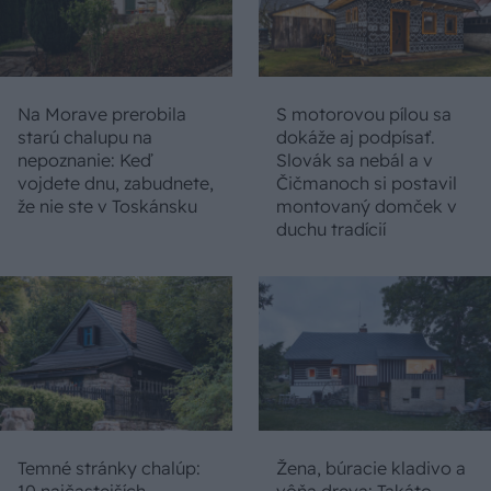
Na Morave prerobila
S motorovou pílou sa
starú chalupu na
dokáže aj podpísať.
nepoznanie: Keď
Slovák sa nebál a v
vojdete dnu, zabudnete,
Čičmanoch si postavil
že nie ste v Toskánsku
montovaný domček v
duchu tradícií
Temné stránky chalúp:
Žena, búracie kladivo a
10 najčastejších
vôňa dreva: Takáto