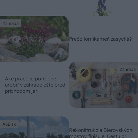
Záhrada
Prečo lomikameň zasychá?
Záhrada
Aké práce je potrebné
urobiť v záhrade ešte pred
príchodom jari
ASB.sk
Rekonštrukcia Bierovských
mostov finišuje. Cestu pri