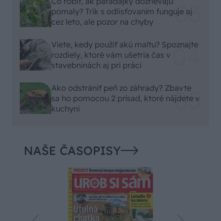
Čo robiť, ak paradajky dozrievajú
pomaly? Trik s odlisťovaním funguje aj
cez leto, ale pozor na chyby
Viete, kedy použiť akú maltu? Spoznajte
rozdiely, ktoré vám ušetria čas v
stavebninách aj pri práci
Ako odstrániť peň zo záhrady? Zbavte
sa ho pomocou 2 prísad, ktoré nájdete v
kuchyni
NAŠE ČASOPISY