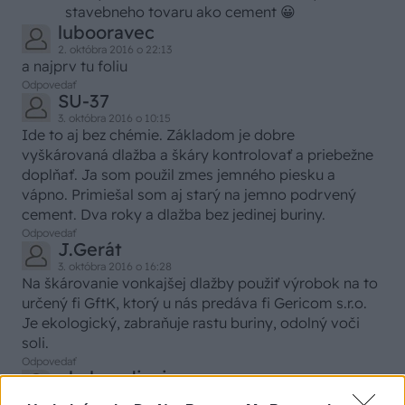
stavebneho tovaru ako cement 😀
lubooravec
2. októbra 2016 o 22:13
a najprv tu foliu
Odpovedať
SU-37
3. októbra 2016 o 10:15
Ide to aj bez chémie. Základom je dobre
vyškárovaná dlažba a škáry kontrolovať a priebežne
doplňať. Ja som použil zmes jemného piesku a
vápno. Primiešal som aj starý na jemno podrvený
cement. Dva roky a dlažba bez jedinej buriny.
Odpovedať
J.Gerát
3. októbra 2016 o 16:28
Na škárovanie vonkajšej dlažby použiť výrobok na to
určený fi GftK, ktorý u nás predáva fi Gericom s.r.o.
Je ekologický, zabraňuje rastu buriny, odolný voči
soli.
Odpovedať
okolosediaci
4. októbra 2016 o 18:08