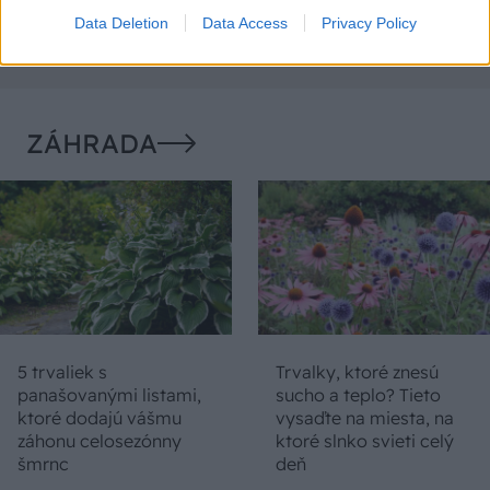
Vyrobte si takéto masívne
ako to vyriešiť r
Data Deletion
Data Access
Privacy Policy
orechové svietidlo
ZÁHRADA
5 trvaliek s
Trvalky, ktoré znesú
panašovanými listami,
sucho a teplo? Tieto
ktoré dodajú vášmu
vysaďte na miesta, na
záhonu celosezónny
ktoré slnko svieti celý
šmrnc
deň