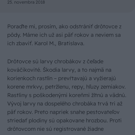
25. novembra 2018
Poraďte mi, prosím, ako odstrániť drôtovce z
pôdy. Máme ich už asi päť rokov a neviem sa
ich zbaviť. Karol M., Bratislava.
Drôtovce sú larvy chrobákov z čeľade
kováčikovité. Škodia larvy, a to najmä na
korienkoch rastlín – prevŕtavajú a vyžierajú
korene mrkvy, petržlenu, repy, hľuzy zemiakov.
Rastliny s poškodenými koreňmi žltnú a vädnú.
Vývoj larvy na dospelého chrobáka trvá tri až
päť rokov. Preto napriek snahe pestovateľov
striedať plodiny sú opakovane hrozbou. Proti
drôtovcom nie sú registrované žiadne