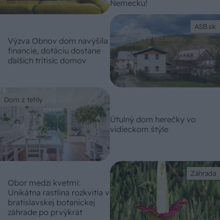
Nemecku!
ASB.sk
Výzva Obnov dom navýšila
financie, dotáciu dostane
ďalších tritisíc domov
Dom z tehly
Útulný dom herečky vo
vidieckom štýle
Záhrada
Obor medzi kvetmi:
Unikátna rastlina rozkvitla v
bratislavskej botanickej
záhrade po prvýkrát