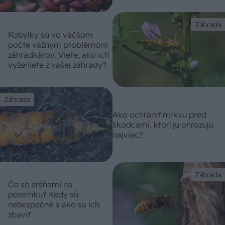
Záhrada
Kobylky sú vo väčšom
počte vážnym problémom
záhradkárov. Viete, ako ich
vyženiete z vašej záhrady?
Záhrada
Ako ochrániť mrkvu pred
škodcami, ktorí ju ohrozujú
najviac?
Záhrada
Čo so sršňami na
pozemku? Kedy sú
nebezpečné a ako sa ich
zbaviť