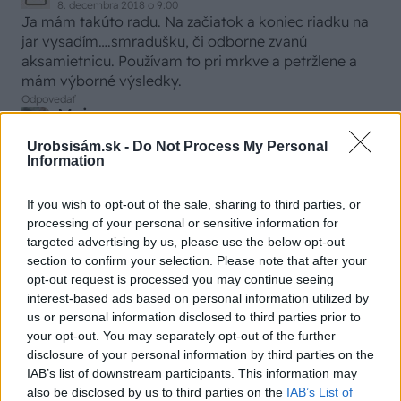
8. decembra 2018 o 9:00
Ja mám takúto radu. Na začiatok a koniec riadku na
jar vysadím….smradušku, či odborne zvanú
aksamietnicu. Používam to pri mrkve a petržlene a
mám výborné výsledky.
Odpovedať
Majo
18. marca 2021 o 10:23
Urobsisám.sk -
Do Not Process My Personal
Tiež dobrý nápad zaniesť škodcov vzdialenému
Information
susedovi.
Odpovedať
rudolka
If you wish to opt-out of the sale, sharing to third parties, or
18. marca 2021 o 11:29
processing of your personal or sensitive information for
na jar treba zapravit do pôdy dusikaté vápno
targeted advertising by us, please use the below opt-out
Odpovedať
section to confirm your selection. Please note that after your
Jozef 14
opt-out request is processed you may continue seeing
19. marca 2021 o 18:30
interest-based ads based on personal information utilized by
Ľudia 400 V vidly a ide sa na to.
us or personal information disclosed to third parties prior to
Odpovedať
your opt-out. You may separately opt-out of the further
disclosure of your personal information by third parties on the
IAB’s list of downstream participants. This information may
also be disclosed by us to third parties on the
IAB’s List of