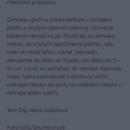
chemické prípravky.
Ochrana spočíva predovšetkým v striedaní
plodín a skorých zberoch zeleniny. Účinné je
kladenie návnad na jar. Používajú sa zemiaky,
mrkva, do ktorých zapichneme paličku, aby
sme ich mohli ľahko vybrať. Návnadu
zakopeme do pôdy na hriadku do hĺbky asi 5 –
10 cm. Larvy sa nachytajú do návnad. Návnady
treba často kontrolovať a drôtovce zničiť
(zakopať hlboko do pôdy na odľahlom mieste v
záhrade alebo spáliť).
Text Ing. Hana Szabóová
Foto isifa/Shutterstock