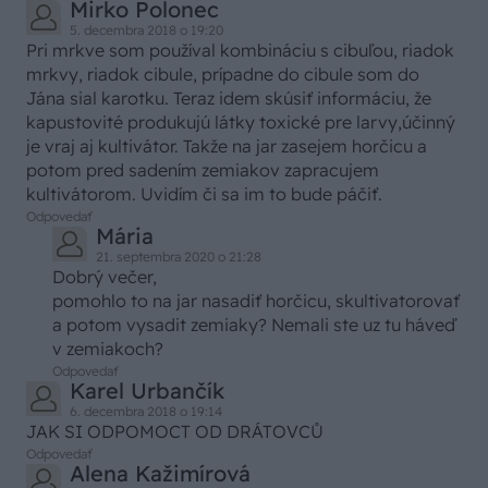
Mirko Polonec
5. decembra 2018 o 19:20
Pri mrkve som používal kombináciu s cibuľou, riadok
mrkvy, riadok cibule, prípadne do cibule som do
Jána sial karotku. Teraz idem skúsiť informáciu, že
kapustovité produkujú látky toxické pre larvy,účinný
je vraj aj kultivátor. Takže na jar zasejem horčicu a
potom pred sadením zemiakov zapracujem
kultivátorom. Uvidím či sa im to bude páčiť.
Odpovedať
Mária
21. septembra 2020 o 21:28
Dobrý večer,
pomohlo to na jar nasadiť horčicu, skultivatorovať
a potom vysadit zemiaky? Nemali ste uz tu háveď
v zemiakoch?
Odpovedať
Karel Urbančík
6. decembra 2018 o 19:14
JAK SI ODPOMOCT OD DRÁTOVCŮ
Odpovedať
Alena Kažimírová