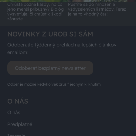
Chrústa pozná každý, no čo
Pustite sa do množenia
jeho menší príbuzný? Biológ
vždyzelených listnáčov. Teraz
vysvetľuje, či chrústik škodí
je na to vhodný čas!
záhrade
NOVINKY Z UROB SI SÁM
Odoberajte týždenný prehľad najlepších článkov
emailom:
Odoberať bezplatný newsletter
Odber je možné kedykoľvek zrušiť jedným kliknutím.
O NÁS
O nás
Predplatné
Inzercia