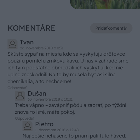
KOMENTÁRE
Pridať
komentár
Ivan
26. novembra 2018 o 0:31
Skúste sypať na miesta kde sa vyskytuju drôtovce
použitú pomletu zrnkovu kavu. U nas v zahrade sme
ich tym podstatne obmedzili ich vyskyt,aj ked nie
uplne zneskodnili.Na to by musela byt asi silna
chemikalia, a to nechceme!
Odpovedať
Dušan
30. novembra 2018 o 10:31
Treba vápno – zavápniť pôdu a zaorať, po týždni
znova to isté, máte pokoj.
Odpovedať
Pietro
1. decembra 2018 o 12:48
Najlepšie nehasené to priam páli túto háveď.