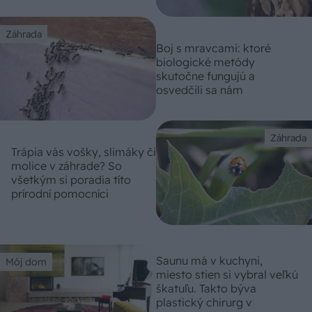
Záhrada
Boj s mravcami: ktoré
biologické metódy
skutočne fungujú a
osvedčili sa nám
Záhrada
Trápia vás vošky, slimáky či
molice v záhrade? So
všetkým si poradia títo
prírodní pomocníci
Saunu má v kuchyni,
Môj dom
miesto stien si vybral veľkú
škatuľu. Takto býva
plastický chirurg v