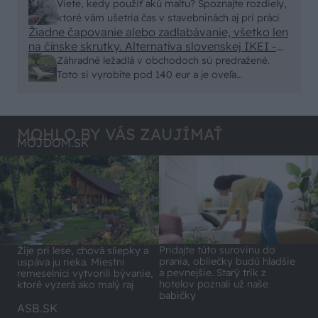
alebo nejaka kniha z VŠ? Dnešné rychlotvrdnuce
Viete, kedy použiť akú maltu? Spoznajte rozdiely,
malty - pevnosť 40 Mpa a doba schnutia tak 15
ktoré vám ušetria čas v stavebninách aj pri práci
minut , k tomu vodotesné s kryštálikou. A rozdiel
Žiadne čapovanie alebo zadlabávanie, všetko len
na čínske skrutky. Alternatíva slovenskej IKEI -
- schnutie a zretie. Nič?
čo sa týka pevnosti. Autor si nedal veľa námahy s
Záhradné ležadlá v obchodoch sú predražené.
remeselným spracovaním, škoda. No lepšie než
Toto si vyrobíte pod 140 eur a je oveľa
ten odpad z DTD predávaný v Kauflande alebo
pohodlnejšie!
Lídli.
MOHLO BY VÁS ZAUJÍMAŤ
MÔJDOM.SK
Pridajte túto surovinu do
Žije pri lese, chová sliepky a
prania, obliečky budú hladšie
uspáva ju rieka. Miestni
a pevnejšie. Starý trik z
remeselníci vytvorili bývanie,
hotelov poznali už naše
ktoré vyzerá ako malý raj
babičky
ASB.SK