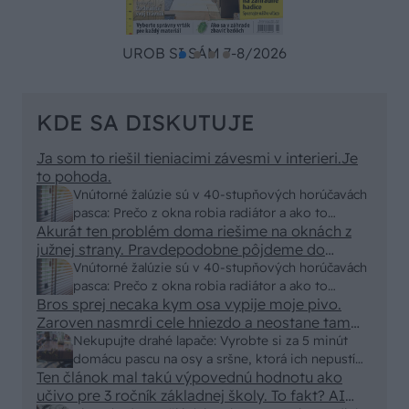
UROB SI SÁM 7-8/2026
KDE SA DISKUTUJE
Ja som to riešil tieniacimi závesmi v interieri.Je
to pohoda.
Vnútorné žalúzie sú v 40-stupňových horúčavách
pasca: Prečo z okna robia radiátor a ako to
Akurát ten problém doma riešime na oknách z
vyriešiť za pár eur?
južnej strany. Pravdepodobne pôjdeme do
vonkajšieho tienenia na spôsob markízy
Vnútorné žalúzie sú v 40-stupňových horúčavách
250x150cm. Čínsky predajcovia idú okolo 100
pasca: Prečo z okna robia radiátor a ako to
eur kus.
Bros sprej necaka kym osa vypije moje pivo.
vyriešiť za pár eur?
Zaroven nasmrdi cele hniezdo a neostane tam
nic zive. Vasa pasca naucinke moc efektivne.
Nekupujte drahé lapače: Vyrobte si za 5 minút
Skor pritiahne slimaky
domácu pascu na osy a sršne, ktorá ich nepustí
Ten článok mal takú výpovednú hodnotu ako
von
učivo pre 3 ročník základnej školy. To fakt? AI