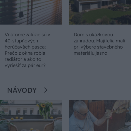
Vnútorné žalúzie sú v
Dom s ukážkovou
40-stupňových
záhradou: Majitelia mali
horúčavách pasca:
pri výbere stavebného
Prečo z okna robia
materiálu jasno
radiátor a ako to
vyriešiť za pár eur?
NÁVODY