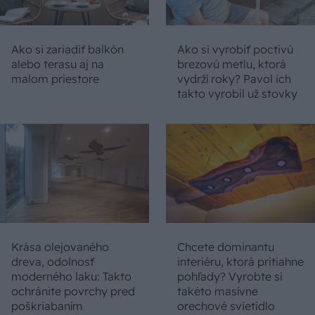
Ako si zariadiť balkón
Ako si vyrobiť poctivú
alebo terasu aj na
brezovú metlu, ktorá
malom priestore
vydrží roky? Pavol ich
takto vyrobil už stovky
Krása olejovaného
Chcete dominantu
dreva, odolnosť
interiéru, ktorá pritiahne
moderného laku: Takto
pohľady? Vyrobte si
ochránite povrchy pred
takéto masívne
poškriabaním
orechové svietidlo