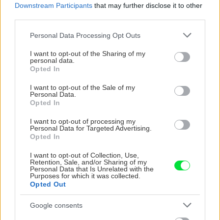
Downstream Participants
that may further disclose it to other
third parties.
Please note that this website/app uses one or more Google
Personal Data Processing Opt Outs
VIDEO
services and may gather and store information including but
not limited to your visit or usage behaviour. You may click to
I want to opt-out of the Sharing of my
personal data.
grant or deny consent to Google and its third-party tags to
Opted In
use your data for below specified purposes in below Google
consent section.
I want to opt-out of the Sale of my
Personal Data.
Opted In
I want to opt-out of processing my
Personal Data for Targeted Advertising.
Opted In
I want to opt-out of Collection, Use,
Chcete dominantu interiéru,
Prečo klasická iz
Retention, Sale, and/or Sharing of my
Personal Data that Is Unrelated with the
ktorá pritiahne pohľady?
potrubia v mrazo
Purposes for which it was collected.
Vyrobte si takéto masívne
ako to vyriešiť r
Opted Out
orechové svietidlo
Google consents