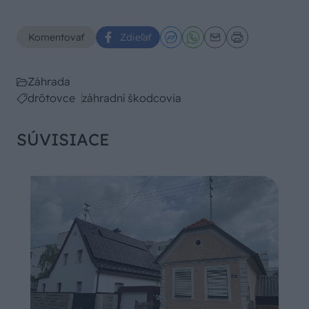
Komentovať
Zdieľať
Záhrada
drôtovce
záhradní škodcovia
SÚVISIACE