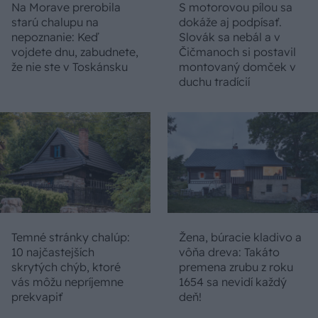
Na Morave prerobila
S motorovou pílou sa
starú chalupu na
dokáže aj podpísať.
nepoznanie: Keď
Slovák sa nebál a v
vojdete dnu, zabudnete,
Čičmanoch si postavil
že nie ste v Toskánsku
montovaný domček v
duchu tradícií
Temné stránky chalúp:
Žena, búracie kladivo a
10 najčastejších
vôňa dreva: Takáto
skrytých chýb, ktoré
premena zrubu z roku
vás môžu nepríjemne
1654 sa nevidí každý
prekvapiť
deň!