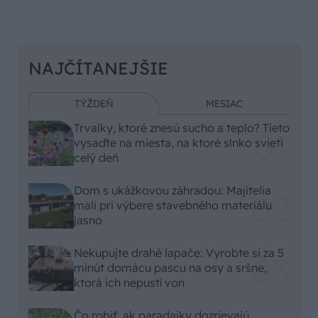
NAJČÍTANEJŠIE
TÝŽDEŇ
MESIAC
Trvalky, ktoré znesú sucho a teplo? Tieto
vysaďte na miesta, na ktoré slnko svieti
celý deň
Dom s ukážkovou záhradou: Majitelia
mali pri výbere stavebného materiálu
jasno
Nekupujte drahé lapače: Vyrobte si za 5
minút domácu pascu na osy a sršne,
ktorá ich nepustí von
Čo robiť, ak paradajky dozrievajú