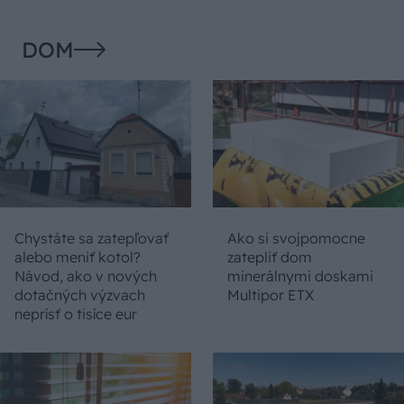
DOM
Chystáte sa zatepľovať
Ako si svojpomocne
alebo meniť kotol?
zatepliť dom
Návod, ako v nových
minerálnymi doskami
dotačných výzvach
Multipor ETX
neprísť o tisíce eur