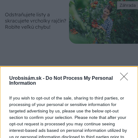
Záhrada
Odstraňujete listy a
skracujete vrcholky rajčín?
Robíte veľkú chybu!
Urobsisám.sk -
Do Not Process My Personal
VIDEO
Information
If you wish to opt-out of the sale, sharing to third parties, or
processing of your personal or sensitive information for
targeted advertising by us, please use the below opt-out
section to confirm your selection. Please note that after your
opt-out request is processed you may continue seeing
interest-based ads based on personal information utilized by
us or personal information disclosed to third parties prior to