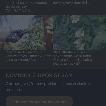
kultúrnej pamiatky vstupuje
nový bytový dom Zelka
do ďalšej fázy
ZÁHRADA.SK
Pustite sa do množenia
Zlaté žltnutie viniča sa šíri
vždyzelených listnáčov. Teraz
Slovenskom. Čo si treba
je na to vhodný čas!
všímať a čo musí urobiť aj
bežný záhradkár?
NOVINKY Z UROB SI SÁM
Odoberajte týždenný prehľad najlepších článkov
emailom:
Odoberať bezplatný newsletter