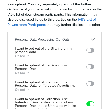
your opt-out. You may separately opt-out of the further
disclosure of your personal information by third parties on the
Chcete dominantu interiéru,
Prečo klasická iz
IAB’s list of downstream participants. This information may
also be disclosed by us to third parties on the
IAB’s List of
ktorá pritiahne pohľady?
potrubia v mrazo
Downstream Participants
that may further disclose it to other
Vyrobte si takéto masívne
ako to vyriešiť r
third parties.
orechové svietidlo
Please note that this website/app uses one or more Google
Personal Data Processing Opt Outs
services and may gather and store information including but
not limited to your visit or usage behaviour. You may click to
I want to opt-out of the Sharing of my
personal data.
ZÁHRADA
grant or deny consent to Google and its third-party tags to
Opted In
use your data for below specified purposes in below Google
consent section.
I want to opt-out of the Sale of my
Personal Data.
Opted In
I want to opt-out of processing my
Personal Data for Targeted Advertising.
Opted In
I want to opt-out of Collection, Use,
Retention, Sale, and/or Sharing of my
Trvalky, ktoré znesú
Nemusí to byť len
Personal Data that Is Unrelated with the