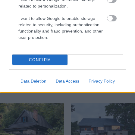
related to personalization.
I want to allow Google to enable storage
related to security, including authentication
functionality and fraud prevention, and other
user protection.
Na Morave prerobila
S motorovou pílou sa
CONFIRM
starú chalupu na
dokáže aj podpísať.
nepoznanie: Keď
Slovák sa nebál a v
vojdete dnu, zabudnete,
Čičmanoch si postavil
Data Deletion
Data Access
Privacy Policy
že nie ste v Toskánsku
montovaný domček v
duchu tradícií