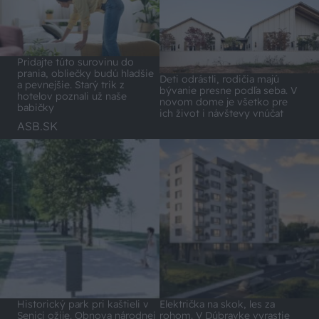
Pridajte túto surovinu do
prania, obliečky budú hladšie
Deti odrástli, rodičia majú
a pevnejšie. Starý trik z
bývanie presne podľa seba. V
hotelov poznali už naše
novom dome je všetko pre
babičky
ich život i návštevy vnúčat
ASB.SK
Historický park pri kaštieli v
Električka na skok, les za
Senici ožije. Obnova národnej
rohom. V Dúbravke vyrastie