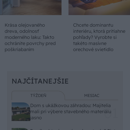
Krása olejovaného
Chcete dominantu
dreva, odolnosť
interiéru, ktorá pritiahne
moderného laku: Takto
pohľady? Vyrobte si
ochránite povrchy pred
takéto masívne
poškriabaním
orechové svietidlo
NAJČÍTANEJŠIE
TÝŽDEŇ
MESIAC
Dom s ukážkovou záhradou: Majitelia
mali pri výbere stavebného materiálu
jasno