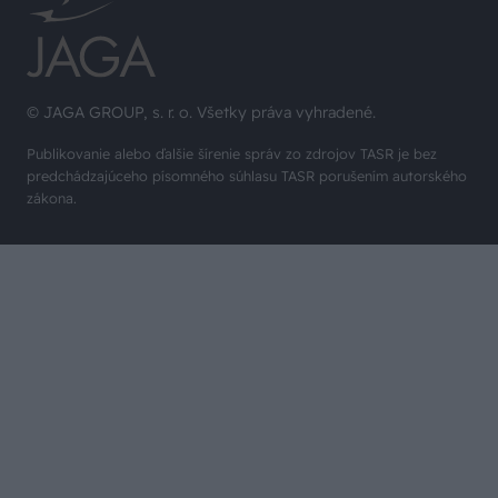
© JAGA GROUP, s. r. o. Všetky práva vyhradené.
Publikovanie alebo ďalšie šírenie správ zo zdrojov TASR je bez
predchádzajúceho písomného súhlasu TASR porušením autorského
zákona.