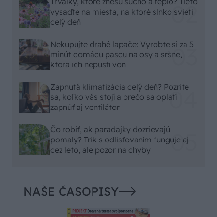
Trvalky, ktoré znesú sucho a teplo? Tieto
vysaďte na miesta, na ktoré slnko svieti
celý deň
Nekupujte drahé lapače: Vyrobte si za 5
minút domácu pascu na osy a sršne,
ktorá ich nepustí von
Zapnutá klimatizácia celý deň? Pozrite
sa, koľko vás stojí a prečo sa oplatí
zapnúť aj ventilátor
Čo robiť, ak paradajky dozrievajú
pomaly? Trik s odlisťovaním funguje aj
cez leto, ale pozor na chyby
NAŠE ČASOPISY