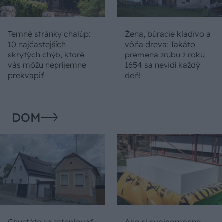
Temné stránky chalúp:
Žena, búracie kladivo a
10 najčastejších
vôňa dreva: Takáto
skrytých chýb, ktoré
premena zrubu z roku
vás môžu nepríjemne
1654 sa nevidí každý
prekvapiť
deň!
DOM
Chystáte sa zatepľovať
Ako si svojpomocne