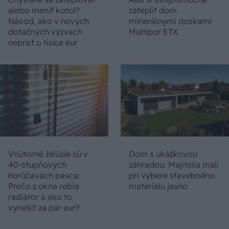
alebo meniť kotol?
zatepliť dom
Návod, ako v nových
minerálnymi doskami
dotačných výzvach
Multipor ETX
neprísť o tisíce eur
Vnútorné žalúzie sú v
Dom s ukážkovou
40-stupňových
záhradou: Majitelia mali
horúčavách pasca:
pri výbere stavebného
Prečo z okna robia
materiálu jasno
radiátor a ako to
vyriešiť za pár eur?