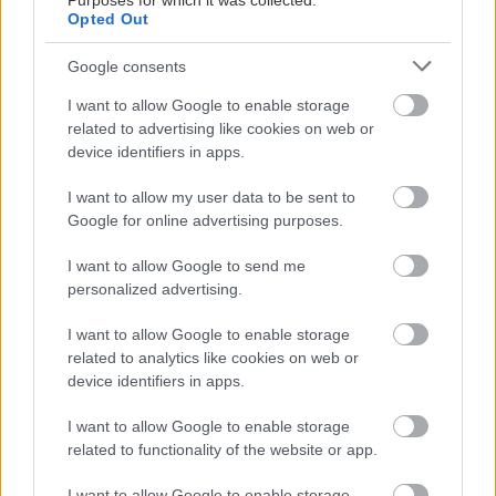
Purposes for which it was collected.
sucho a teplo? Tieto
levanduľa! 7 fialových
Opted Out
vysaďte na miesta, na
krások, ktoré rozžiaria
ktoré slnko svieti celý
vašu záhradu
Google consents
deň
I want to allow Google to enable storage
related to advertising like cookies on web or
device identifiers in apps.
I want to allow my user data to be sent to
Google for online advertising purposes.
I want to allow Google to send me
personalized advertising.
Môže aspirín zachrániť
Júlový reštart uhoriek
I want to allow Google to enable storage
ochabnuté izbové
nakladačiek: Ako ich
related to analytics like cookies on web or
rastliny? Pravda vás
podporiť k druhej vlne
device identifiers in apps.
možno prekvapí
kvitnutia?
I want to allow Google to enable storage
related to functionality of the website or app.
CHALUPA
I want to allow Google to enable storage