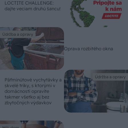
LOCTITE CHALLENGE:
dajte veciam druhú šancu!
Údržba a opravy
Oprava rozbitého okna
Údržba a opravy
Päťminútové vychytávky a
skvelé triky, s ktorými v
domácnosti opravíte
takmer všetko aj bez
zbytočných výdavkov
Môj dom