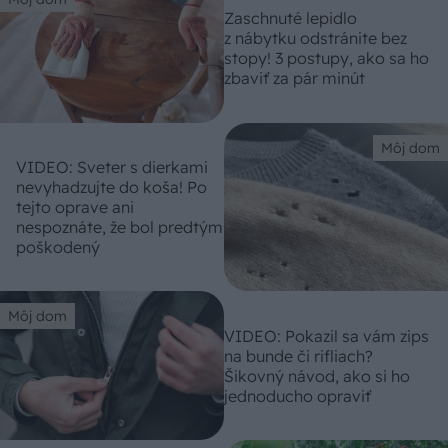
Zaschnuté lepidlo
z nábytku odstránite bez
stopy! 3 postupy, ako sa ho
zbaviť za pár minút
Môj dom
VIDEO: Sveter s dierkami
nevyhadzujte do koša! Po
tejto oprave ani
nespoznáte, že bol predtým
poškodený
Môj dom
VIDEO: Pokazil sa vám zips
na bunde či rifliach?
Šikovný návod, ako si ho
jednoducho opraviť