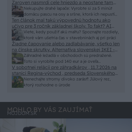
Zaroven nasmrdi cele hniezdo a neostane tam
nic zive. Vasa pasca naucinke moc efektivne.
Nekupujte drahé lapače: Vyrobte si za 5 minút
Skor pritiahne slimaky
domácu pascu na osy a sršne, ktorá ich nepustí
Ten článok mal takú výpovednú hodnotu ako
von
učivo pre 3 ročník základnej školy. To fakt? AI
alebo nejaka kniha z VŠ? Dnešné rychlotvrdnuce
Viete, kedy použiť akú maltu? Spoznajte rozdiely,
malty - pevnosť 40 Mpa a doba schnutia tak 15
ktoré vám ušetria čas v stavebninách aj pri práci
minut , k tomu vodotesné s kryštálikou. A rozdiel
Žiadne čapovanie alebo zadlabávanie, všetko len
na čínske skrutky. Alternatíva slovenskej IKEI -
- schnutie a zretie. Nič?
čo sa týka pevnosti. Autor si nedal veľa námahy s
Záhradné ležadlá v obchodoch sú predražené.
remeselným spracovaním, škoda. No lepšie než
Toto si vyrobíte pod 140 eur a je oveľa
ten odpad z DTD predávaný v Kauflande alebo
V sobotnej relácii pre záhradkárov , 11.7.2026 na
pohodlnejšie!
Lídli.
stanici Regina-východ , predseda Slovenského
zväzu záhradkárov pán Jakubech tvrdil, že to, že
Nenechajte stromy divoko zarásť! Júlový rez,
vlky sú neproduktívne , nie je pravda. Aj vlky je
ktorý rozhodne o úrode
možné použiť pri formovaní koruny a budú rodiť.
MOHLO BY VÁS ZAUJÍMAŤ
MÔJDOM.SK