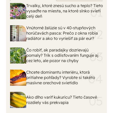
Trvalky, ktoré znesú sucho a teplo? Tieto
vysaďte na miesta, na ktoré slnko svieti
celý deň
Vnútorné žalúzie sú v 40-stupňových
horúčavách pasca: Prečo z okna robia
radiátor a ako to vyriešiť za pár eur?
Čo robiť, ak paradajky dozrievajú
pomaly? Trik s odlisťovaním funguje aj
cez leto, ale pozor na chyby
Chcete dominantu interiéru, ktorá
pritiahne pohľady? Vyrobte si takéto
masívne orechové svietidlo
Ako dlho variť kukuricu? Tieto časové
rozdiely vás prekvapia