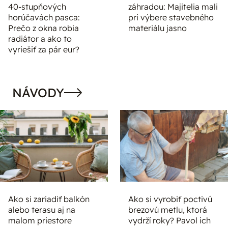
40-stupňových
záhradou: Majitelia mali
horúčavách pasca:
pri výbere stavebného
Prečo z okna robia
materiálu jasno
radiátor a ako to
vyriešiť za pár eur?
NÁVODY
Ako si zariadiť balkón
Ako si vyrobiť poctivú
alebo terasu aj na
brezovú metlu, ktorá
malom priestore
vydrží roky? Pavol ich