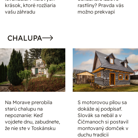
krások, ktoré rozžiaria
rastliny? Pravda vás
vašu záhradu
možno prekvapí
CHALUPA
Na Morave prerobila
S motorovou pílou sa
starú chalupu na
dokáže aj podpísať.
nepoznanie: Keď
Slovák sa nebál a v
vojdete dnu, zabudnete,
Čičmanoch si postavil
že nie ste v Toskánsku
montovaný domček v
duchu tradícií