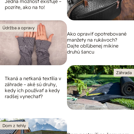
Jedna možnosť existuje –
pozrite, ako na to!
Údržba a opravy
Ako opraviť opotrebované
manžety na rukávoch?
Dajte obľúbenej mikine
druhú šancu
Záhrada
Tkaná a netkaná textília v
záhrade – aké sú druhy,
kedy ich používať a kedy
radšej vynechať?
Dom z tehly