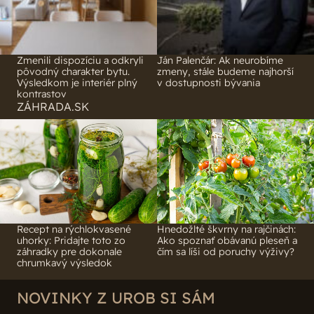
Zmenili dispozíciu a odkryli
Ján Palenčár: Ak neurobíme
pôvodný charakter bytu.
zmeny, stále budeme najhorší
Výsledkom je interiér plný
v dostupnosti bývania
kontrastov
ZÁHRADA.SK
Recept na rýchlokvasené
Hnedožlté škvrny na rajčinách:
uhorky: Pridajte toto zo
Ako spoznať obávanú pleseň a
záhradky pre dokonale
čím sa líši od poruchy výživy?
chrumkavý výsledok
NOVINKY Z UROB SI SÁM