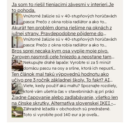
Ja som to riešil tieniacimi závesmi v interieri.Je
to pohoda.
Vnútorné žalúzie sú v 40-stupňových horúčavách
pasca: Prečo z okna robia radiátor a ako to
Akurát ten problém doma riešime na oknách z
vyriešiť za pár eur?
južnej strany. Pravdepodobne pôjdeme do
vonkajšieho tienenia na spôsob markízy
Vnútorné žalúzie sú v 40-stupňových horúčavách
250x150cm. Čínsky predajcovia idú okolo 100
pasca: Prečo z okna robia radiátor a ako to
eur kus.
Bros sprej necaka kym osa vypije moje pivo.
vyriešiť za pár eur?
Zaroven nasmrdi cele hniezdo a neostane tam
nic zive. Vasa pasca naucinke moc efektivne.
Nekupujte drahé lapače: Vyrobte si za 5 minút
Skor pritiahne slimaky
domácu pascu na osy a sršne, ktorá ich nepustí
Ten článok mal takú výpovednú hodnotu ako
von
učivo pre 3 ročník základnej školy. To fakt? AI
alebo nejaka kniha z VŠ? Dnešné rychlotvrdnuce
Viete, kedy použiť akú maltu? Spoznajte rozdiely,
malty - pevnosť 40 Mpa a doba schnutia tak 15
ktoré vám ušetria čas v stavebninách aj pri práci
minut , k tomu vodotesné s kryštálikou. A rozdiel
Žiadne čapovanie alebo zadlabávanie, všetko len
na čínske skrutky. Alternatíva slovenskej IKEI -
- schnutie a zretie. Nič?
čo sa týka pevnosti. Autor si nedal veľa námahy s
Záhradné ležadlá v obchodoch sú predražené.
remeselným spracovaním, škoda. No lepšie než
Toto si vyrobíte pod 140 eur a je oveľa
ten odpad z DTD predávaný v Kauflande alebo
pohodlnejšie!
Lídli.