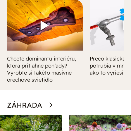
Chcete dominantu interiéru,
Prečo klasická iz
ktorá pritiahne pohľady?
potrubia v mrazo
Vyrobte si takéto masívne
ako to vyriešiť r
orechové svietidlo
ZÁHRADA