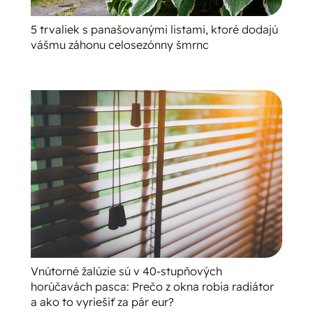
5 trvaliek s panašovanými listami, ktoré dodajú
vášmu záhonu celosezónny šmrnc
Vnútorné žalúzie sú v 40-stupňových
horúčavách pasca: Prečo z okna robia radiátor
a ako to vyriešiť za pár eur?