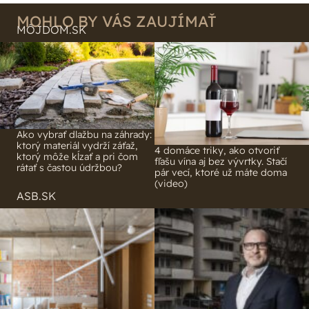
MOHLO BY VÁS ZAUJÍMAŤ
MÔJDOM.SK
Ako vybrať dlažbu na záhrady:
ktorý materiál vydrží záťaž,
4 domáce triky, ako otvoriť
ktorý môže kĺzať a pri čom
fľašu vína aj bez vývrtky. Stačí
rátať s častou údržbou?
pár vecí, ktoré už máte doma
(video)
ASB.SK