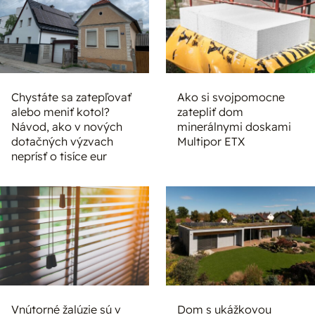
Chystáte sa zatepľovať
Ako si svojpomocne
alebo meniť kotol?
zatepliť dom
Návod, ako v nových
minerálnymi doskami
dotačných výzvach
Multipor ETX
neprísť o tisíce eur
Vnútorné žalúzie sú v
Dom s ukážkovou