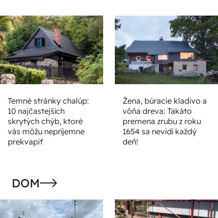
Temné stránky chalúp:
Žena, búracie kladivo a
10 najčastejších
vôňa dreva: Takáto
skrytých chýb, ktoré
premena zrubu z roku
vás môžu nepríjemne
1654 sa nevidí každý
prekvapiť
deň!
DOM