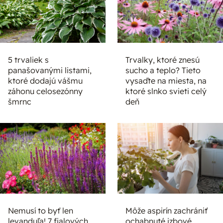
5 trvaliek s
Trvalky, ktoré znesú
panašovanými listami,
sucho a teplo? Tieto
ktoré dodajú vášmu
vysaďte na miesta, na
záhonu celosezónny
ktoré slnko svieti celý
šmrnc
deň
Nemusí to byť len
Môže aspirín zachrániť
levanduľa! 7 fialových
ochabnuté izbové