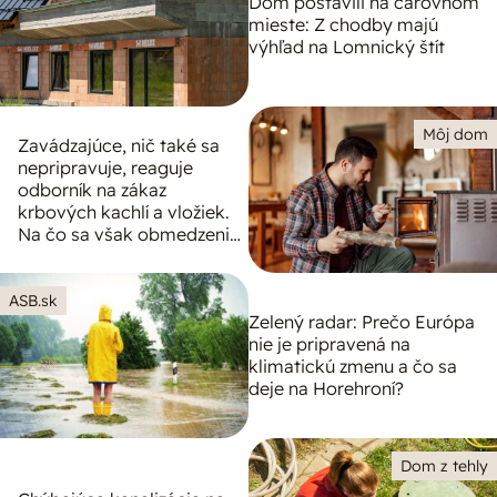
Dom postavili na čarovnom
mieste: Z chodby majú
výhľad na Lomnický štít
Môj dom
Zavádzajúce, nič také sa
nepripravuje, reaguje
odborník na zákaz
krbových kachlí a vložiek.
Na čo sa však obmedzenia
vzťahujú?
ASB.sk
Zelený radar: Prečo Európa
nie je pripravená na
klimatickú zmenu a čo sa
deje na Horehroní?
Dom z tehly