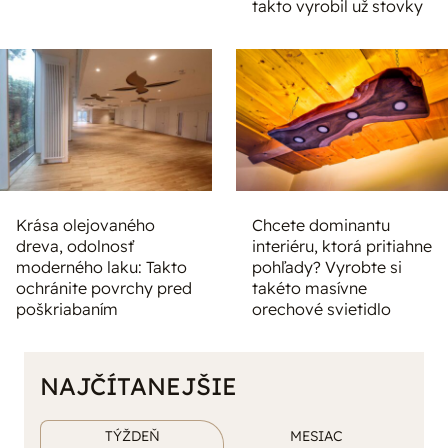
takto vyrobil už stovky
Krása olejovaného
Chcete dominantu
dreva, odolnosť
interiéru, ktorá pritiahne
moderného laku: Takto
pohľady? Vyrobte si
ochránite povrchy pred
takéto masívne
poškriabaním
orechové svietidlo
NAJČÍTANEJŠIE
TÝŽDEŇ
MESIAC