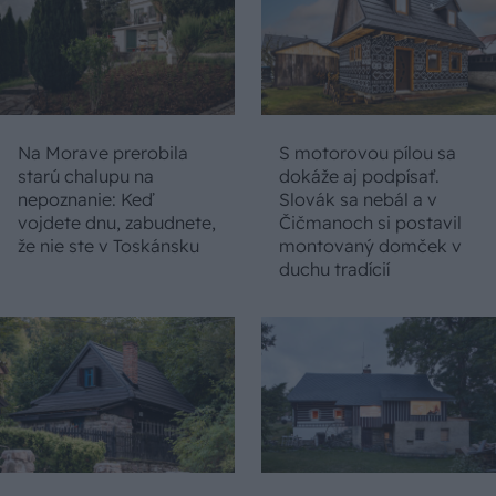
Na Morave prerobila
S motorovou pílou sa
starú chalupu na
dokáže aj podpísať.
nepoznanie: Keď
Slovák sa nebál a v
vojdete dnu, zabudnete,
Čičmanoch si postavil
že nie ste v Toskánsku
montovaný domček v
duchu tradícií