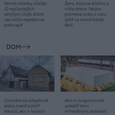
Temné stránky chalúp:
Žena, búracie kladivo a
10 najčastejších
vôňa dreva: Takáto
skrytých chýb, ktoré
premena zrubu z roku
vás môžu nepríjemne
1654 sa nevidí každý
prekvapiť
deň!
DOM
Chystáte sa zatepľovať
Ako si svojpomocne
alebo meniť kotol?
zatepliť dom
Návod, ako v nových
minerálnymi doskami