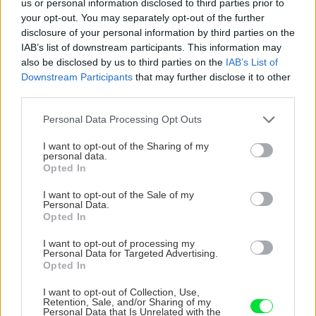
us or personal information disclosed to third parties prior to
your opt-out. You may separately opt-out of the further
Údržba a opravy
disclosure of your personal information by third parties on the
Ako opraviť opotrebované
IAB’s list of downstream participants. This information may
manžety na rukávoch?
also be disclosed by us to third parties on the
IAB’s List of
Dajte obľúbenej mikine
Downstream Participants
that may further disclose it to other
druhú šancu
third parties.
Please note that this website/app uses one or more Google
Personal Data Processing Opt Outs
services and may gather and store information including but
Chalupa
not limited to your visit or usage behaviour. You may click to
I want to opt-out of the Sharing of my
personal data.
grant or deny consent to Google and its third-party tags to
Postavte si vlastnú pec do
Opted In
use your data for below specified purposes in below Google
chaty či chalupy
consent section.
I want to opt-out of the Sale of my
Personal Data.
Opted In
I want to opt-out of processing my
Personal Data for Targeted Advertising.
Gurmán
Opted In
Lahodná jednoduchá
I want to opt-out of Collection, Use,
Retention, Sale, and/or Sharing of my
špenátová nátierka na váš
Personal Data that Is Unrelated with the