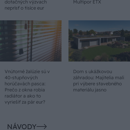
dotačných výzvach
Multipor ETX
neprísť o tisíce eur
Vnútorné žalúzie sú v
Dom s ukážkovou
40-stupňových
záhradou: Majitelia mali
horúčavách pasca:
pri výbere stavebného
Prečo z okna robia
materiálu jasno
radiátor a ako to
vyriešiť za pár eur?
NÁVODY