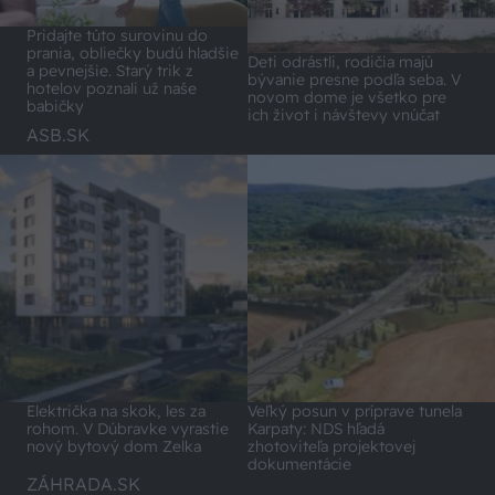
Pridajte túto surovinu do
prania, obliečky budú hladšie
Deti odrástli, rodičia majú
a pevnejšie. Starý trik z
bývanie presne podľa seba. V
hotelov poznali už naše
novom dome je všetko pre
babičky
ich život i návštevy vnúčat
ASB.SK
Električka na skok, les za
Veľký posun v príprave tunela
rohom. V Dúbravke vyrastie
Karpaty: NDS hľadá
nový bytový dom Zelka
zhotoviteľa projektovej
dokumentácie
ZÁHRADA.SK