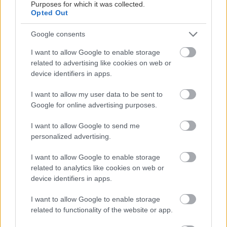
veľkonočný stôl
Purposes for which it was collected.
Opted Out
Google consents
ASB.sk
I want to allow Google to enable storage
Prezidentka vetovala
related to advertising like cookies on web or
novelu o jednoduchšom
device identifiers in apps.
výrube stromov a drevín
I want to allow my user data to be sent to
Google for online advertising purposes.
Široký je 5 metrov, no
Môj dom
I want to allow Google to send me
skrýva krásnu modernú
personalized advertising.
domácnosť. Vďaka
skladacím dverám môžu
I want to allow Google to enable storage
domáci získať priestor
navyše
related to analytics like cookies on web or
device identifiers in apps.
Môj dom
Ako sa býva na vode?
Sebestačný plávajúci dom
I want to allow Google to enable storage
poteší úspornými
related to functionality of the website or app.
riešeniami, ale aj