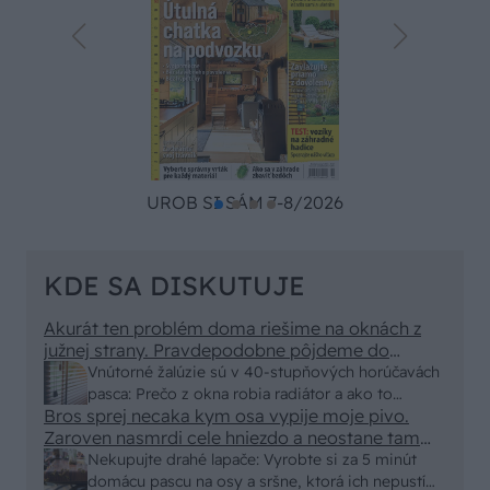
UROB SI SÁM 7-8/2026
KDE SA DISKUTUJE
Akurát ten problém doma riešime na oknách z
južnej strany. Pravdepodobne pôjdeme do
vonkajšieho tienenia na spôsob markízy
Vnútorné žalúzie sú v 40-stupňových horúčavách
250x150cm. Čínsky predajcovia idú okolo 100
pasca: Prečo z okna robia radiátor a ako to
eur kus.
Bros sprej necaka kym osa vypije moje pivo.
vyriešiť za pár eur?
Zaroven nasmrdi cele hniezdo a neostane tam
nic zive. Vasa pasca naucinke moc efektivne.
Nekupujte drahé lapače: Vyrobte si za 5 minút
Skor pritiahne slimaky
domácu pascu na osy a sršne, ktorá ich nepustí