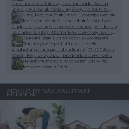
Ten článok mal takú výpovednú hodnotu ako
von
učivo pre 3 ročník základnej školy. To fakt? AI
alebo nejaka kniha z VŠ? Dnešné rychlotvrdnuce
Viete, kedy použiť akú maltu? Spoznajte rozdiely,
malty - pevnosť 40 Mpa a doba schnutia tak 15
ktoré vám ušetria čas v stavebninách aj pri práci
minut , k tomu vodotesné s kryštálikou. A rozdiel
Žiadne čapovanie alebo zadlabávanie, všetko len
na čínske skrutky. Alternatíva slovenskej IKEI -
- schnutie a zretie. Nič?
čo sa týka pevnosti. Autor si nedal veľa námahy s
Záhradné ležadlá v obchodoch sú predražené.
remeselným spracovaním, škoda. No lepšie než
Toto si vyrobíte pod 140 eur a je oveľa
ten odpad z DTD predávaný v Kauflande alebo
V sobotnej relácii pre záhradkárov , 11.7.2026 na
pohodlnejšie!
Lídli.
stanici Regina-východ , predseda Slovenského
zväzu záhradkárov pán Jakubech tvrdil, že to, že
Nenechajte stromy divoko zarásť! Júlový rez,
vlky sú neproduktívne , nie je pravda. Aj vlky je
ktorý rozhodne o úrode
možné použiť pri formovaní koruny a budú rodiť.
MOHLO BY VÁS ZAUJÍMAŤ
MÔJDOM.SK