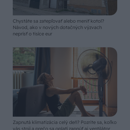
Chystáte sa zatepľovať alebo meniť kotol?
Návod, ako v nových dotačných výzvach
neprísť o tisíce eur
Zapnutá klimatizácia celý deň? Pozrite sa, koľko
vás stojí a prečo sa oplatí zapnúť aj ventilátor