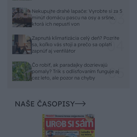
Nekupujte drahé lapače: Vyrobte si za 5
minút domácu pascu na osy a sršne,
ktorá ich nepustí von
Zapnutá klimatizácia celý deň? Pozrite
sa, koľko vás stojí a prečo sa oplatí
zapnúť aj ventilátor
Čo robiť, ak paradajky dozrievajú
pomaly? Trik s odlisťovaním funguje aj
cez leto, ale pozor na chyby
NAŠE ČASOPISY