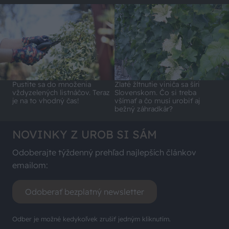
Pustite sa do množenia
Zlaté žltnutie viniča sa šíri
vždyzelených listnáčov. Teraz
Slovenskom. Čo si treba
je na to vhodný čas!
všímať a čo musí urobiť aj
bežný záhradkár?
NOVINKY Z UROB SI SÁM
Odoberajte týždenný prehľad najlepších článkov
emailom:
Odoberať bezplatný newsletter
Odber je možné kedykoľvek zrušiť jedným kliknutím.