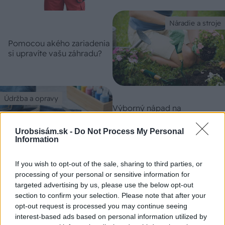
Náradie a stroje
Pomocou akého zariadenia
si upravíte vašu záhradu?
Údržba a opravy
Výborný nápad na
skracovanie nohavíc!
Zachová pôvodný lem aj
Urobsisám.sk -
Do Not Process My Personal
štepovanie
Information
If you wish to opt-out of the sale, sharing to third parties, or
Údržba a opravy
processing of your personal or sensitive information for
Dá sa zachrániť zips s
targeted advertising by us, please use the below opt-out
vypadnutými zúbkami?
section to confirm your selection. Please note that after your
Jedna možnosť existuje –
opt-out request is processed you may continue seeing
pozrite, ako na to!
interest-based ads based on personal information utilized by