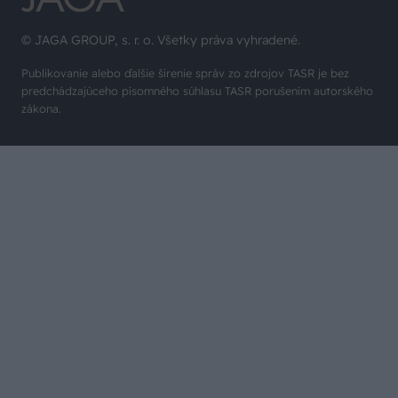
© JAGA GROUP, s. r. o. Všetky práva vyhradené.
Publikovanie alebo ďalšie šírenie správ zo zdrojov TASR je bez
predchádzajúceho písomného súhlasu TASR porušením autorského
zákona.