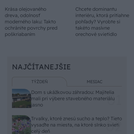
Krása olejovaného
Chcete dominantu
dreva, odolnosť
interiéru, ktorá pritiahne
moderného laku: Takto
pohľady? Vyrobte si
ochránite povrchy pred
takéto masívne
poškriabaním
orechové svietidlo
NAJČÍTANEJŠIE
TÝŽDEŇ
MESIAC
Dom s ukážkovou záhradou: Majitelia
mali pri výbere stavebného materiálu
jasno
Trvalky, ktoré znesú sucho a teplo? Tieto
vysaďte na miesta, na ktoré slnko svieti
celý deň