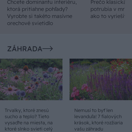
Chcete dominantu interiéru,
Prečo klasická iz
ktorá pritiahne pohľady?
potrubia v mrazo
Vyrobte si takéto masívne
ako to vyriešiť r
orechové svietidlo
ZÁHRADA
Trvalky, ktoré znesú
Nemusí to byť len
sucho a teplo? Tieto
levanduľa! 7 fialových
vysaďte na miesta, na
krások, ktoré rozžiaria
ktoré slnko svieti celý
vašu záhradu