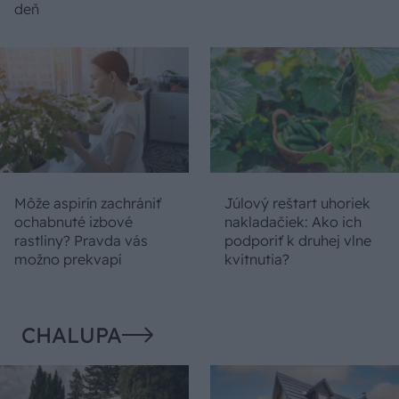
deň
Môže aspirín zachrániť
Júlový reštart uhoriek
ochabnuté izbové
nakladačiek: Ako ich
rastliny? Pravda vás
podporiť k druhej vlne
možno prekvapí
kvitnutia?
CHALUPA