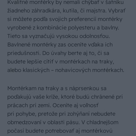
Kvalitné montérky by nemali chýbať v šatníku
žiadneho záhradkára, kutila, či majstra. Vybrať
si môžete podľa svojich preferencií montérky
vyrobené z kombinácie polyesteru a bavlny.
Tieto sa vyznačujú vysokou odolnosťou.
Bavlnené montérky zas oceníte vďaka ich
priedušnosti. Do úvahy berte aj to, či sa
budete lepšie cítiť v montérkach na traky,
alebo klasických – nohavicových montérkach.
Montérkam na traky a s náprsenkou sa
poďakujú vaše kríže, ktoré budú chránené pri
prácach pri zemi. Oceníte aj voľnosť
pri pohybe, pretože pri zohýňaní nebudete
obmedzovaní v oblasti pásu. V chladnejšom
počasí budete potrebovať aj montérkovú