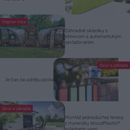
Majster roka
Záhradné skleníky s
ohrevom a automatickým
zavlažovaním
Dvor a záhrada
Je čas na údržbu plota
Dvor a záhrada
Montáž jednoduchej terasy
z materiálu WoodPlastic®
zvládnete sami