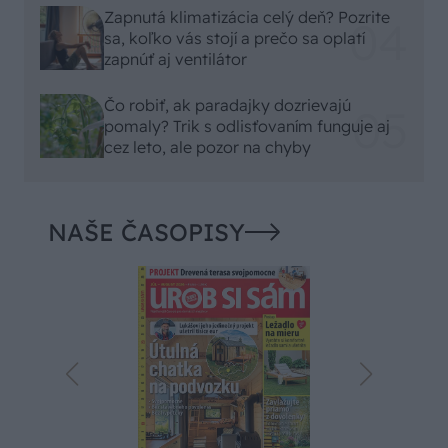
Zapnutá klimatizácia celý deň? Pozrite
sa, koľko vás stojí a prečo sa oplatí
zapnúť aj ventilátor
Čo robiť, ak paradajky dozrievajú
pomaly? Trik s odlisťovaním funguje aj
cez leto, ale pozor na chyby
NAŠE ČASOPISY