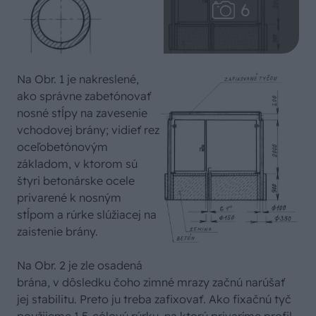
Na Obr. 1 je nakreslené,
ako správne zabetónovať
nosné stĺpy na zavesenie
vchodovej brány; vidieť rez
oceľobetónovým
základom, v ktorom sú
štyri betonárske ocele
privarené k nosným
stĺpom a rúrke slúžiacej na
zaistenie brány.
Na Obr. 2 je zle osadená
brána, v dôsledku čoho zimné mrazy začnú narúšať
jej stabilitu. Preto ju treba zafixovať. Ako fixačnú tyč
použijeme 1,5-cólovú rúrku, na ktorú privaríme profil