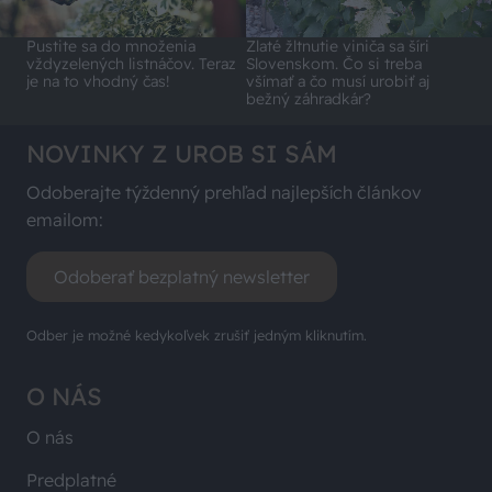
Pustite sa do množenia
Zlaté žltnutie viniča sa šíri
vždyzelených listnáčov. Teraz
Slovenskom. Čo si treba
je na to vhodný čas!
všímať a čo musí urobiť aj
bežný záhradkár?
NOVINKY Z UROB SI SÁM
Odoberajte týždenný prehľad najlepších článkov
emailom:
Odoberať bezplatný newsletter
Odber je možné kedykoľvek zrušiť jedným kliknutím.
O NÁS
O nás
Predplatné