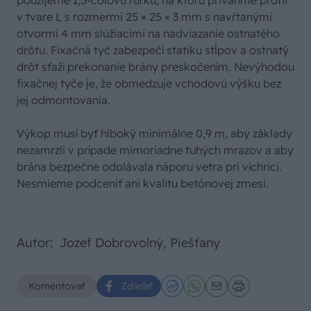
v tvare L s rozmermi 25 × 25 × 3 mm s navŕtanými
otvormi 4 mm slúžiacimi na nadviazanie ostnatého
drôtu. Fixačná tyč zabezpečí statiku stĺpov a ostnatý
drôt sťaží prekonanie brány preskočením. Nevýhodou
fixačnej tyče je, že obmedzuje vchodovú výšku bez
jej odmontovania.
Výkop musí byť hlboký minimálne 0,9 m, aby základy
nezamrzli v prípade mimoriadne tuhých mrazov a aby
brána bezpečne odolávala náporu vetra pri víchrici.
Nesmieme podceniť ani kvalitu betónovej zmesi.
Autor: Jozef Dobrovolný, Piešťany
Komentovať
Zdieľať