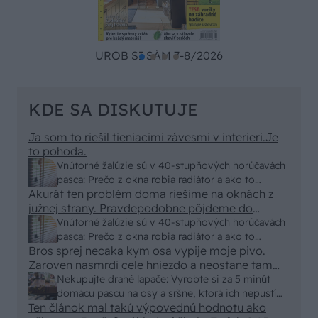
UROB SI SÁM 7-8/2026
KDE SA DISKUTUJE
Ja som to riešil tieniacimi závesmi v interieri.Je
to pohoda.
Vnútorné žalúzie sú v 40-stupňových horúčavách
pasca: Prečo z okna robia radiátor a ako to
Akurát ten problém doma riešime na oknách z
vyriešiť za pár eur?
južnej strany. Pravdepodobne pôjdeme do
vonkajšieho tienenia na spôsob markízy
Vnútorné žalúzie sú v 40-stupňových horúčavách
250x150cm. Čínsky predajcovia idú okolo 100
pasca: Prečo z okna robia radiátor a ako to
eur kus.
Bros sprej necaka kym osa vypije moje pivo.
vyriešiť za pár eur?
Zaroven nasmrdi cele hniezdo a neostane tam
nic zive. Vasa pasca naucinke moc efektivne.
Nekupujte drahé lapače: Vyrobte si za 5 minút
Skor pritiahne slimaky
domácu pascu na osy a sršne, ktorá ich nepustí
Ten článok mal takú výpovednú hodnotu ako
von