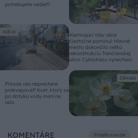
potrebujete vedieť?
ASB.sk
Alarmujúci stav ulice
čiastočne pominul: Hlavné
mesto dokončilo veľkú
rekonštrukciu Trenčianskej
ulice. Cyklotrasu vynechalo
Záhrada
Príroda nás neprestane
prekvapovať! Kvet, ktorý sa
po dotyku vody mení na
sklo
KOMENTÁRE
Pridať
komentár