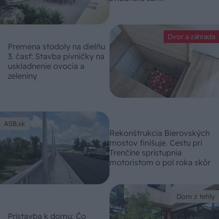
Dvor a záhrada
Premena stodoly na dielňu
3. časť: Stavba pivničky na
uskladnenie ovocia a
zeleniny
ASB.sk
Rekonštrukcia Bierovských
mostov finišuje. Cestu pri
Trenčíne sprístupnia
motoristom o pol roka skôr
Dom z tehly
Prístavba k domu: Čo