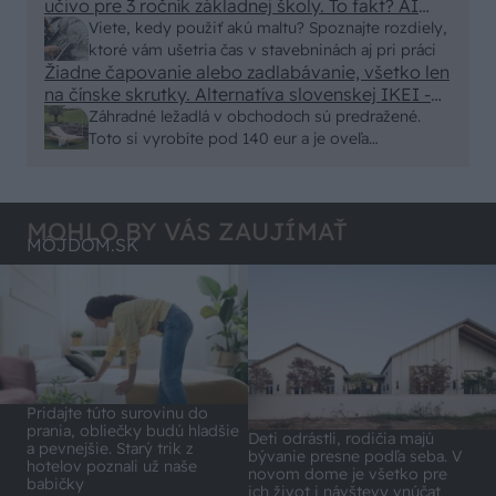
učivo pre 3 ročník základnej školy. To fakt? AI
alebo nejaka kniha z VŠ? Dnešné rychlotvrdnuce
Viete, kedy použiť akú maltu? Spoznajte rozdiely,
malty - pevnosť 40 Mpa a doba schnutia tak 15
ktoré vám ušetria čas v stavebninách aj pri práci
minut , k tomu vodotesné s kryštálikou. A rozdiel
Žiadne čapovanie alebo zadlabávanie, všetko len
na čínske skrutky. Alternatíva slovenskej IKEI -
- schnutie a zretie. Nič?
čo sa týka pevnosti. Autor si nedal veľa námahy s
Záhradné ležadlá v obchodoch sú predražené.
remeselným spracovaním, škoda. No lepšie než
Toto si vyrobíte pod 140 eur a je oveľa
ten odpad z DTD predávaný v Kauflande alebo
pohodlnejšie!
Lídli.
MOHLO BY VÁS ZAUJÍMAŤ
MÔJDOM.SK
Pridajte túto surovinu do
prania, obliečky budú hladšie
Deti odrástli, rodičia majú
a pevnejšie. Starý trik z
bývanie presne podľa seba. V
hotelov poznali už naše
novom dome je všetko pre
babičky
ich život i návštevy vnúčat