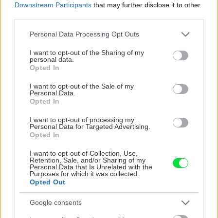
Downstream Participants
that may further disclose it to other
third parties.
ZÁHRADA
Please note that this website/app uses one or more Google
Personal Data Processing Opt Outs
services and may gather and store information including but
not limited to your visit or usage behaviour. You may click to
I want to opt-out of the Sharing of my
personal data.
grant or deny consent to Google and its third-party tags to
Opted In
use your data for below specified purposes in below Google
consent section.
I want to opt-out of the Sale of my
Personal Data.
Opted In
I want to opt-out of processing my
Personal Data for Targeted Advertising.
Trvalky, ktoré znesú
Nemusí to byť len
Opted In
sucho a teplo? Tieto
levanduľa! 7 fialových
vysaďte na miesta, na
krások, ktoré rozžiaria
I want to opt-out of Collection, Use,
ktoré slnko svieti celý
vašu záhradu
Retention, Sale, and/or Sharing of my
Personal Data that Is Unrelated with the
deň
Purposes for which it was collected.
Opted Out
Google consents