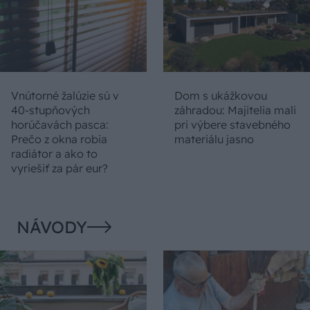
Vnútorné žalúzie sú v
Dom s ukážkovou
40-stupňových
záhradou: Majitelia mali
horúčavách pasca:
pri výbere stavebného
Prečo z okna robia
materiálu jasno
radiátor a ako to
vyriešiť za pár eur?
NÁVODY