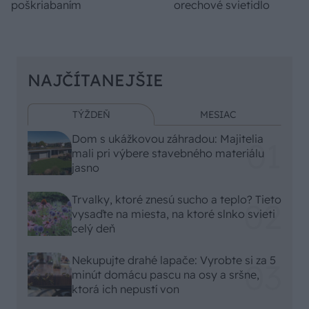
poškriabaním
orechové svietidlo
NAJČÍTANEJŠIE
TÝŽDEŇ
MESIAC
Dom s ukážkovou záhradou: Majitelia
mali pri výbere stavebného materiálu
jasno
Trvalky, ktoré znesú sucho a teplo? Tieto
vysaďte na miesta, na ktoré slnko svieti
celý deň
Nekupujte drahé lapače: Vyrobte si za 5
minút domácu pascu na osy a sršne,
ktorá ich nepustí von