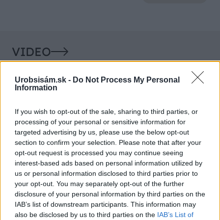
VIDEO
Urobsisám.sk -
Do Not Process My Personal
Information
If you wish to opt-out of the sale, sharing to third parties, or
processing of your personal or sensitive information for
targeted advertising by us, please use the below opt-out
section to confirm your selection. Please note that after your
opt-out request is processed you may continue seeing
interest-based ads based on personal information utilized by
Chcete dominantu interiéru,
Prečo klasická iz
us or personal information disclosed to third parties prior to
ktorá pritiahne pohľady?
potrubia v mrazo
your opt-out. You may separately opt-out of the further
Vyrobte si takéto masívne
ako to vyriešiť r
disclosure of your personal information by third parties on the
orechové svietidlo
IAB’s list of downstream participants. This information may
also be disclosed by us to third parties on the
IAB’s List of