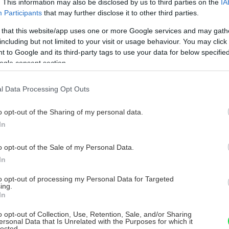
. This information may also be disclosed by us to third parties on the
IA
koniec
Participants
that may further disclose it to other third parties.
yvŕtame
 that this website/app uses one or more Google services and may gath
cezeň
including but not limited to your visit or usage behaviour. You may click 
k
 to Google and its third-party tags to use your data for below specifi
ogle consent section.
 rozmeru.
z plášťa
. Na tesnenie položíme kovovú podložku, ktorá
l Data Processing Opt Outs
vne utiahneme.
o opt-out of the Sharing of my personal data.
In
ašu od minerálok (s obsahom 0,5 až 2 l).
o opt-out of the Sale of my Personal Data.
skrutkujeme upravenú rúrku a zatlačíme ju
In
m vody nedeformovala, nožom mierne
to opt-out of processing my Personal Data for Targeted
 priamo určuje dávkovanie vody. Ak
ing.
In
zmenšiť lepiacou páskou. Do fľaše dáme
 niekedy sa fľaša váhou vody prevráti na
o opt-out of Collection, Use, Retention, Sale, and/or Sharing
ersonal Data that Is Unrelated with the Purposes for which it
lected.