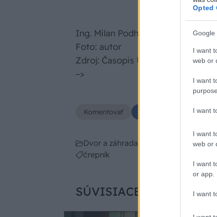
Opted 
Ing. Milan Podhradský, Šaľa
Google 
Foto: autor
I want t
Zdroj: Časopis Urob si sám
web or d
–>
I want t
purpose
I want 
Komentovať
Zdieľať
I want t
Dvor a záhrada
web or d
črepník
I want t
or app.
SÚVISIACE
I want t
I want t