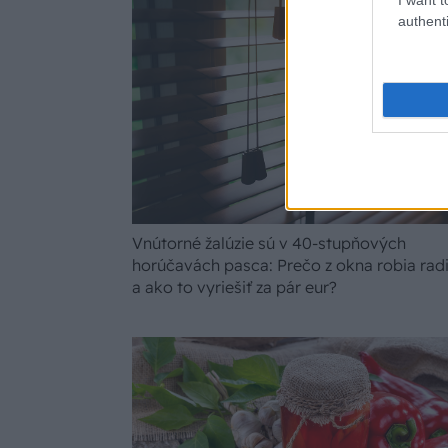
authenti
Vnútorné žalúzie sú v 40-stupňových
horúčavách pasca: Prečo z okna robia rad
a ako to vyriešiť za pár eur?