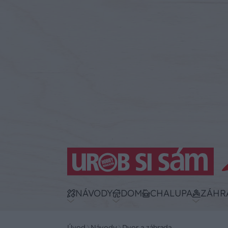
NÁVODY
DOM
CHALUPA
ZÁHR
Úvod
Návody
Dvor a záhrada