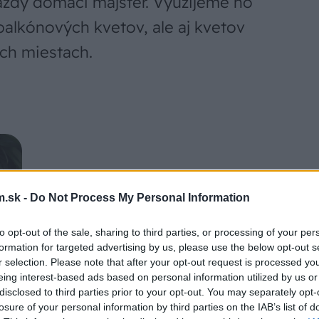
aždý domáci majster. Využijeme ho
balkónových kvetov, ale aj kvetov
ých miestach.
.sk -
Do Not Process My Personal Information
to opt-out of the sale, sharing to third parties, or processing of your per
formation for targeted advertising by us, please use the below opt-out s
kovová
r selection. Please note that after your opt-out request is processed y
6 až 12
eing interest-based ads based on personal information utilized by us or
by mala
disclosed to third parties prior to your opt-out. You may separately opt-
l narezať
losure of your personal information by third parties on the IAB’s list of