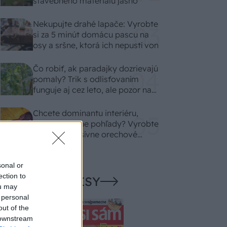
stavebného materiálu jasno
Nekupujte drahé lapače: Vyrobte
si za 5 minút domácu pascu na
osy a sršne, ktorá ich nepustí von
Čo robiť, ak paradajky dozrievajú
pomaly? Trik s odlisťovaním
funguje aj cez leto, ale pozor na
chyby
Chcete dominantu interiéru,
ktorá pritiahne pohľady? Vyrobte
si takéto masívne orechové
svietidlo
sonal or
ection to
NAŠE ČASOPISY
ou may
 personal
out of the
 downstream