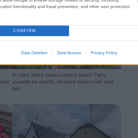
cation functionality and fraud prevention, and other user protection.
CONFIRM
Data Deletion
Data Access
Privacy Policy
Trvalky, ktoré znesú sucho a teplo? Tieto
iátor
vysaďte na miesta, na ktoré slnko svieti celý
deň