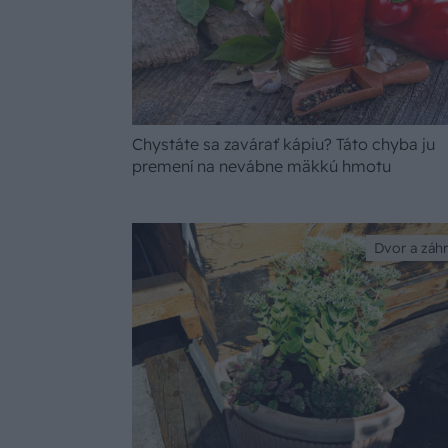
Chystáte sa zavárať kápiu? Táto chyba ju
premení na nevábne mäkkú hmotu
Dvor a záh