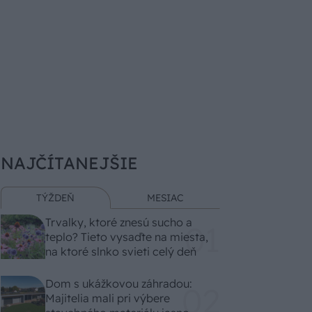
NAJČÍTANEJŠIE
TÝŽDEŇ
MESIAC
Trvalky, ktoré znesú sucho a
teplo? Tieto vysaďte na miesta,
na ktoré slnko svieti celý deň
Dom s ukážkovou záhradou:
Majitelia mali pri výbere