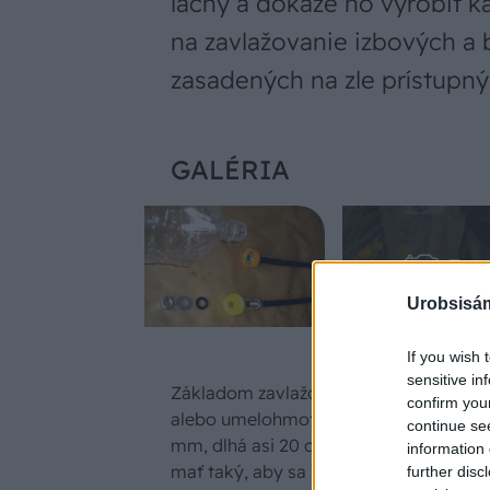
lacný a dokáže ho vyrobiť k
na zavlažovanie izbových a 
zasadených na zle prístupn
GALÉRIA
Urobsisám
If you wish 
sensitive in
Základom zavlažovacieho systému je 
confirm you
alebo umelohmotná rúrka s priemerom 
continue se
mm, dlhá asi 20 cm. Vonkajší priemer 
information 
mať taký, aby sa na jeden jej koniec da
further disc