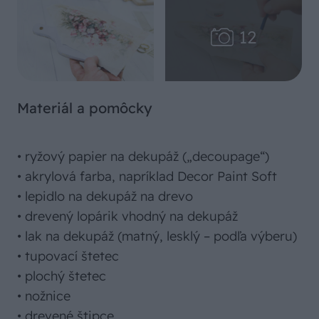
Materiál a pomôcky
• ryžový papier na dekupáž („decoupage“)
• akrylová farba, napríklad Decor Paint Soft
• lepidlo na dekupáž na drevo
• drevený lopárik vhodný na dekupáž
• lak na dekupáž (matný, lesklý – podľa výberu)
• tupovací štetec
• plochý štetec
• nožnice
• drevené štipce