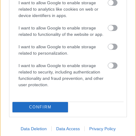
I want to allow Google to enable storage
starej plechovky
related to analytics like cookies on web or
device identifiers in apps.
I want to allow Google to enable storage
Doplnky a dekorácie
related to functionality of the website or app.
Potrebujete narýchlo
I want to allow Google to enable storage
zohnať darček? Vyrobte si
obraz z drevenej podlahy!
related to personalization.
I want to allow Google to enable storage
related to security, including authentication
Doplnky a dekorácie
functionality and fraud prevention, and other
user protection.
Nástenné hodiny
svojpomocne? Použitý
materiál vás prekvapí!
CONFIRM
Data Deletion
Data Access
Privacy Policy
Dom z tehly