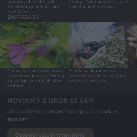
pôvodný charakter bytu.
zmeny, stále budeme najhorší
Výsledkom je interiér plný
v dostupnosti bývania
kontrastov
ZÁHRADA.SK
Chrústa pozná každý, no čo
Pustite sa do množenia
jeho menší príbuzný? Biológ
vždyzelených listnáčov. Teraz
vysvetľuje, či chrústik škodí
je na to vhodný čas!
záhrade
NOVINKY Z UROB SI SÁM
Odoberajte týždenný prehľad najlepších článkov
emailom:
Odoberať bezplatný newsletter