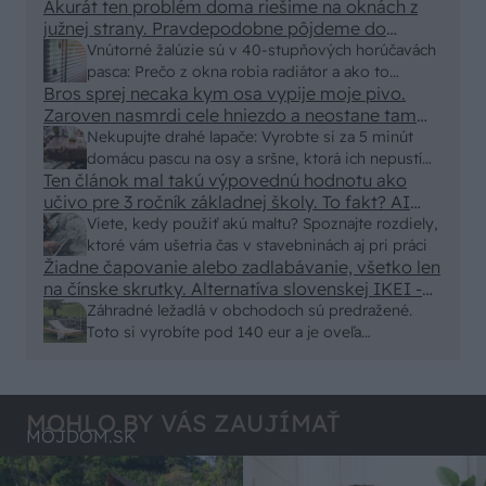
Akurát ten problém doma riešime na oknách z
vyriešiť za pár eur?
južnej strany. Pravdepodobne pôjdeme do
vonkajšieho tienenia na spôsob markízy
Vnútorné žalúzie sú v 40-stupňových horúčavách
250x150cm. Čínsky predajcovia idú okolo 100
pasca: Prečo z okna robia radiátor a ako to
eur kus.
Bros sprej necaka kym osa vypije moje pivo.
vyriešiť za pár eur?
Zaroven nasmrdi cele hniezdo a neostane tam
nic zive. Vasa pasca naucinke moc efektivne.
Nekupujte drahé lapače: Vyrobte si za 5 minút
Skor pritiahne slimaky
domácu pascu na osy a sršne, ktorá ich nepustí
Ten článok mal takú výpovednú hodnotu ako
von
učivo pre 3 ročník základnej školy. To fakt? AI
alebo nejaka kniha z VŠ? Dnešné rychlotvrdnuce
Viete, kedy použiť akú maltu? Spoznajte rozdiely,
malty - pevnosť 40 Mpa a doba schnutia tak 15
ktoré vám ušetria čas v stavebninách aj pri práci
minut , k tomu vodotesné s kryštálikou. A rozdiel
Žiadne čapovanie alebo zadlabávanie, všetko len
na čínske skrutky. Alternatíva slovenskej IKEI -
- schnutie a zretie. Nič?
čo sa týka pevnosti. Autor si nedal veľa námahy s
Záhradné ležadlá v obchodoch sú predražené.
remeselným spracovaním, škoda. No lepšie než
Toto si vyrobíte pod 140 eur a je oveľa
ten odpad z DTD predávaný v Kauflande alebo
pohodlnejšie!
Lídli.
MOHLO BY VÁS ZAUJÍMAŤ
MÔJDOM.SK