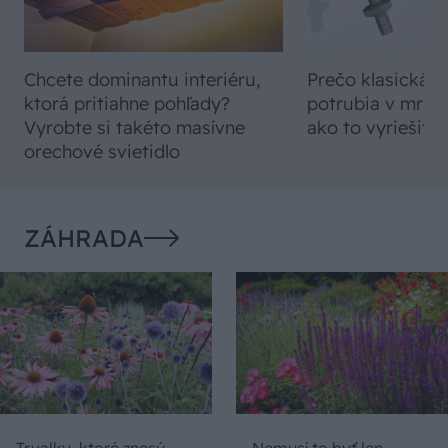
Chcete dominantu interiéru,
Prečo klasická iz
ktorá pritiahne pohľady?
potrubia v mrazo
Vyrobte si takéto masívne
ako to vyriešiť r
orechové svietidlo
ZÁHRADA
Trvalky, ktoré znesú
Nemusí to byť len