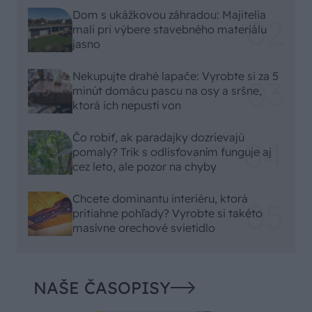
Dom s ukážkovou záhradou: Majitelia
mali pri výbere stavebného materiálu
jasno
Nekupujte drahé lapače: Vyrobte si za 5
minút domácu pascu na osy a sršne,
ktorá ich nepustí von
Čo robiť, ak paradajky dozrievajú
pomaly? Trik s odlisťovaním funguje aj
cez leto, ale pozor na chyby
Chcete dominantu interiéru, ktorá
pritiahne pohľady? Vyrobte si takéto
masívne orechové svietidlo
NAŠE ČASOPISY