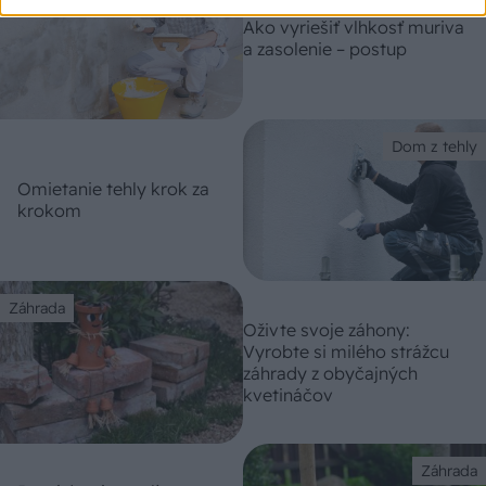
Ako vyriešiť vlhkosť muriva
a zasolenie – postup
Dom z tehly
Omietanie tehly krok za
krokom
Záhrada
Oživte svoje záhony:
Vyrobte si milého strážcu
záhrady z obyčajných
kvetináčov
Záhrada