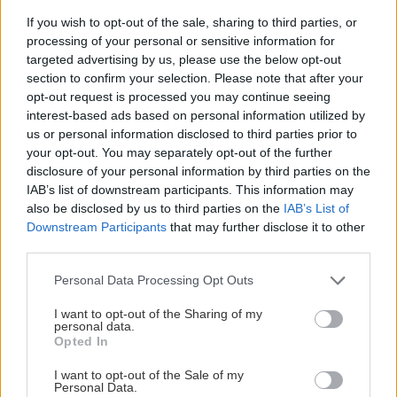
If you wish to opt-out of the sale, sharing to third parties, or
processing of your personal or sensitive information for
targeted advertising by us, please use the below opt-out
section to confirm your selection. Please note that after your
opt-out request is processed you may continue seeing
interest-based ads based on personal information utilized by
us or personal information disclosed to third parties prior to
your opt-out. You may separately opt-out of the further
disclosure of your personal information by third parties on the
IAB’s list of downstream participants. This information may
also be disclosed by us to third parties on the
IAB’s List of
Downstream Participants
that may further disclose it to other
third parties.
Trvalky, ktoré znesú sucho a teplo? Tieto
vysaďte na miesta, na ktoré slnko svieti celý
Please note that this website/app uses one or more Google
Personal Data Processing Opt Outs
deň
services and may gather and store information including but
not limited to your visit or usage behaviour. You may click to
I want to opt-out of the Sharing of my
personal data.
grant or deny consent to Google and its third-party tags to
Opted In
use your data for below specified purposes in below Google
Doplnky a dekorácie
consent section.
I want to opt-out of the Sale of my
Personal Data.
Papierové krabičky pre