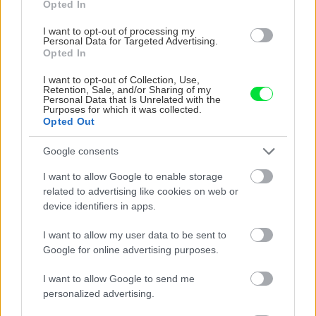
Opted In
sladké dobroty
I want to opt-out of processing my
Personal Data for Targeted Advertising.
Opted In
Doplnky a dekorácie
I want to opt-out of Collection, Use,
Retention, Sale, and/or Sharing of my
Nenápadný pomocník,
Personal Data that Is Unrelated with the
ktorý vám podrží dvere bez
Purposes for which it was collected.
Opted Out
rečí
Google consents
I want to allow Google to enable storage
Doplnky a dekorácie
related to advertising like cookies on web or
device identifiers in apps.
Krásne pohárové kytičky
vhodné na každý stôl
I want to allow my user data to be sent to
Google for online advertising purposes.
I want to allow Google to send me
Doplnky a dekorácie
personalized advertising.
Čarovná zvonkohra zo