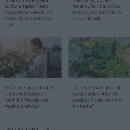
sucho a teplo? Tieto
levanduľa! 7 fialových
vysaďte na miesta, na
krások, ktoré rozžiaria
ktoré slnko svieti celý
vašu záhradu
deň
Môže aspirín zachrániť
Júlový reštart uhoriek
ochabnuté izbové
nakladačiek: Ako ich
rastliny? Pravda vás
podporiť k druhej vlne
možno prekvapí
kvitnutia?