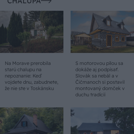
CHALUPA
Na Morave prerobila
S motorovou pílou sa
starú chalupu na
dokáže aj podpísať.
nepoznanie: Keď
Slovák sa nebál a v
vojdete dnu, zabudnete,
Čičmanoch si postavil
že nie ste v Toskánsku
montovaný domček v
duchu tradícií