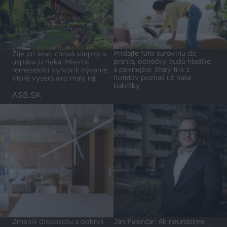
Pridajte túto surovinu do
Žije pri lese, chová sliepky a
prania, obliečky budú hladšie
uspáva ju rieka. Miestni
a pevnejšie. Starý trik z
remeselníci vytvorili bývanie,
hotelov poznali už naše
ktoré vyzerá ako malý raj
babičky
ASB.SK
Zmenili dispozíciu a odkryli
Ján Palenčár: Ak neurobíme