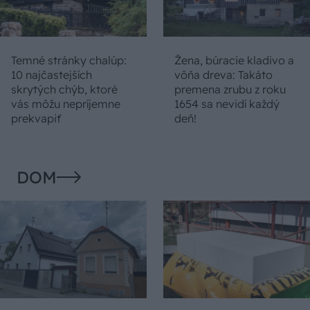
Temné stránky chalúp:
Žena, búracie kladivo a
10 najčastejších
vôňa dreva: Takáto
skrytých chýb, ktoré
premena zrubu z roku
vás môžu nepríjemne
1654 sa nevidí každý
prekvapiť
deň!
DOM