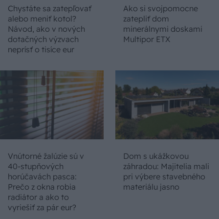
Chystáte sa zatepľovať
Ako si svojpomocne
alebo meniť kotol?
zatepliť dom
Návod, ako v nových
minerálnymi doskami
dotačných výzvach
Multipor ETX
neprísť o tisíce eur
Vnútorné žalúzie sú v
Dom s ukážkovou
40-stupňových
záhradou: Majitelia mali
horúčavách pasca:
pri výbere stavebného
Prečo z okna robia
materiálu jasno
radiátor a ako to
vyriešiť za pár eur?