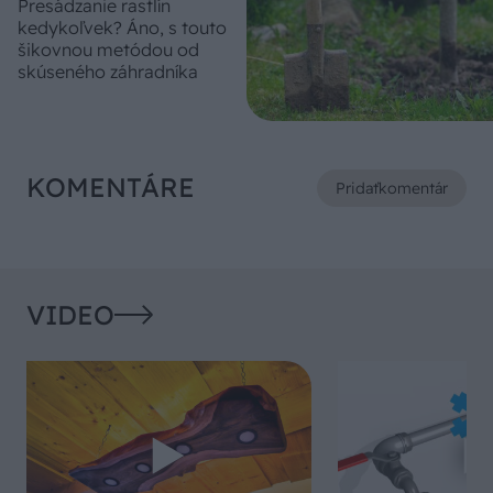
Presádzanie rastlín
kedykoľvek? Áno, s touto
šikovnou metódou od
skúseného záhradníka
KOMENTÁRE
Pridať
komentár
VIDEO