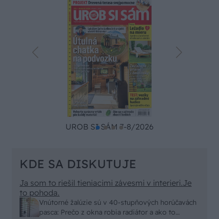
UROB SI SÁM 7-8/2026
KDE SA DISKUTUJE
Ja som to riešil tieniacimi závesmi v interieri.Je
to pohoda.
Vnútorné žalúzie sú v 40-stupňových horúčavách
pasca: Prečo z okna robia radiátor a ako to