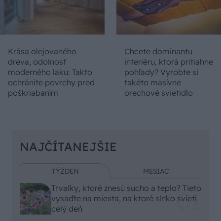
Krása olejovaného
Chcete dominantu
dreva, odolnosť
interiéru, ktorá pritiahne
moderného laku: Takto
pohľady? Vyrobte si
ochránite povrchy pred
takéto masívne
poškriabaním
orechové svietidlo
NAJČÍTANEJŠIE
TÝŽDEŇ
MESIAC
Trvalky, ktoré znesú sucho a teplo? Tieto
vysaďte na miesta, na ktoré slnko svieti
celý deň