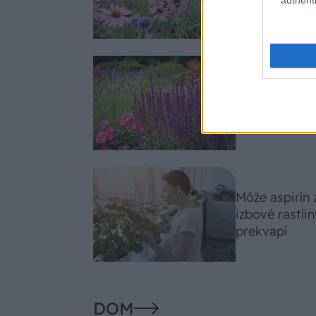
slnko svieti c
Nemusí to byť
fialových krá
záhradu
Môže aspirín
izbové rastli
prekvapí
DOM