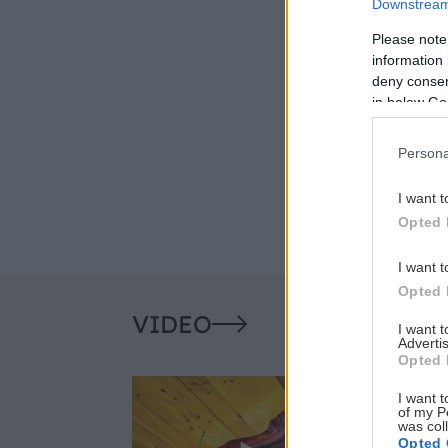
Downstream 
Please note
information 
deny consent
in below Go
Persona
I want t
Opted 
I want t
Opted 
VIDEO
I want 
Advertis
Opted 
I want t
of my P
was col
Opted 