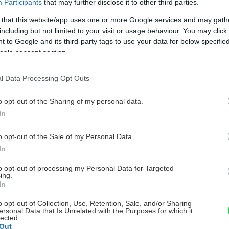
Participants
that may further disclose it to other third parties.
 that this website/app uses one or more Google services and may gath
including but not limited to your visit or usage behaviour. You may click 
 to Google and its third-party tags to use your data for below specifi
ogle consent section.
l Data Processing Opt Outs
o opt-out of the Sharing of my personal data.
In
o opt-out of the Sale of my Personal Data.
In
to opt-out of processing my Personal Data for Targeted
ing.
In
o opt-out of Collection, Use, Retention, Sale, and/or Sharing
ersonal Data that Is Unrelated with the Purposes for which it
lected.
Out