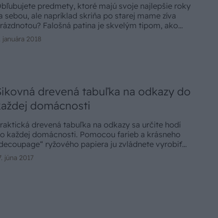
bľubujete predmety, ktoré majú svoje najlepšie roky
a sebou, ale napríklad skriňa po starej mame zíva
rázdnotou? Falošná patina je skvelým tipom, ako
ednoducho a efektne dokážete dodať nový rozmer
. januára 2018
 vintage vzhľad už dekorovaným predmetom.
Šikovná drevená tabuľka na odkazy do
každej domácnosti
raktická drevená tabuľka na odkazy sa určite hodí
o každej domácnosti. Pomocou farieb a krásneho
decoupage“ ryžového papiera ju zvládnete vyrobiť
az-dva.
7. júna 2017