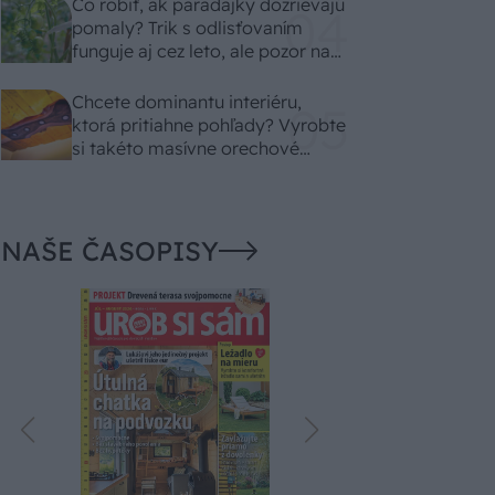
Čo robiť, ak paradajky dozrievajú
pomaly? Trik s odlisťovaním
funguje aj cez leto, ale pozor na
chyby
Chcete dominantu interiéru,
ktorá pritiahne pohľady? Vyrobte
si takéto masívne orechové
svietidlo
NAŠE ČASOPISY