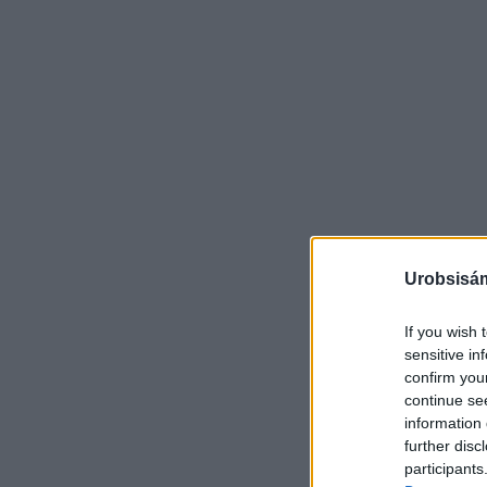
Urobsisám
If you wish 
sensitive in
confirm you
continue se
information 
further disc
participants