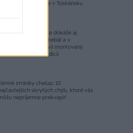
zabudnete, že nie ste v Toskánsku
S motorovou pílou sa dokáže aj
podpísať. Slovák sa nebál a v
Čičmanoch si postavil montovaný
domček v duchu tradícií
Temné stránky chalúp: 10
najčastejších skrytých chýb, ktoré vás
môžu nepríjemne prekvapiť