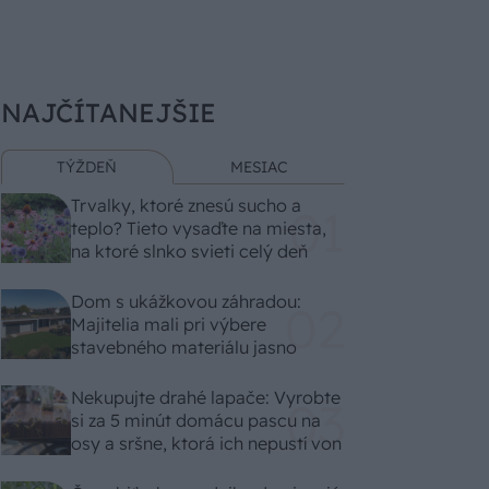
NAJČÍTANEJŠIE
TÝŽDEŇ
MESIAC
Trvalky, ktoré znesú sucho a
teplo? Tieto vysaďte na miesta,
na ktoré slnko svieti celý deň
Dom s ukážkovou záhradou:
Majitelia mali pri výbere
stavebného materiálu jasno
Nekupujte drahé lapače: Vyrobte
si za 5 minút domácu pascu na
osy a sršne, ktorá ich nepustí von