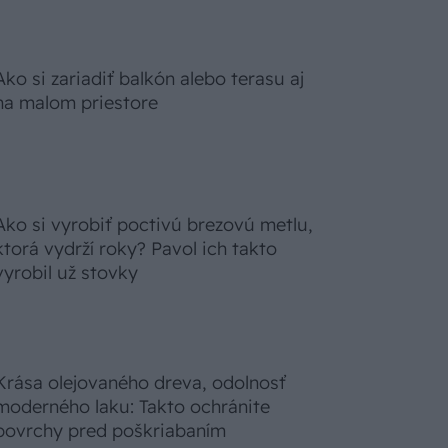
Ako si zariadiť balkón alebo terasu aj
na malom priestore
Ako si vyrobiť poctivú brezovú metlu,
ktorá vydrží roky? Pavol ich takto
vyrobil už stovky
Krása olejovaného dreva, odolnosť
moderného laku: Takto ochránite
povrchy pred poškriabaním