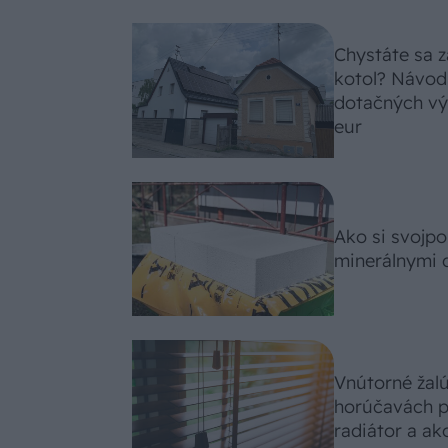
Chystáte sa z
kotol? Návod
dotačných výz
eur
Ako si svojp
minerálnymi 
Vnútorné žal
horúčavách p
radiátor a ako