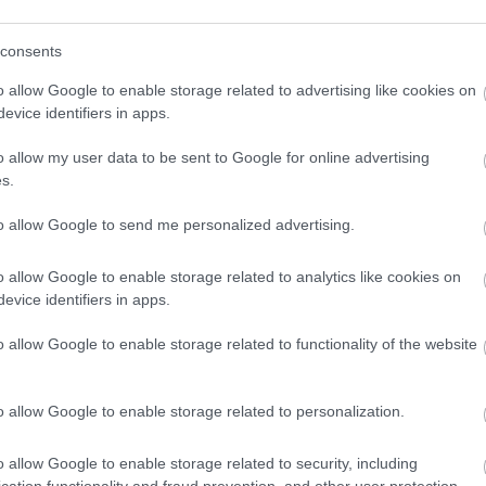
consents
o allow Google to enable storage related to advertising like cookies on
evice identifiers in apps.
o klasická izolácia
Poznáte Šittov rez? Uro
ubia v mrazoch zlyháva
ho na marhuliach v júni 
o allow my user data to be sent to Google for online advertising
o to vyriešiť raz a navždy
budúci rok vám kvety
s.
nezničia jarné mrazy
to allow Google to send me personalized advertising.
o allow Google to enable storage related to analytics like cookies on
evice identifiers in apps.
o allow Google to enable storage related to functionality of the website
CHALUPA
o allow Google to enable storage related to personalization.
é znesú sucho a teplo?
o allow Google to enable storage related to security, including
 na miesta, na ktoré
cation functionality and fraud prevention, and other user protection.