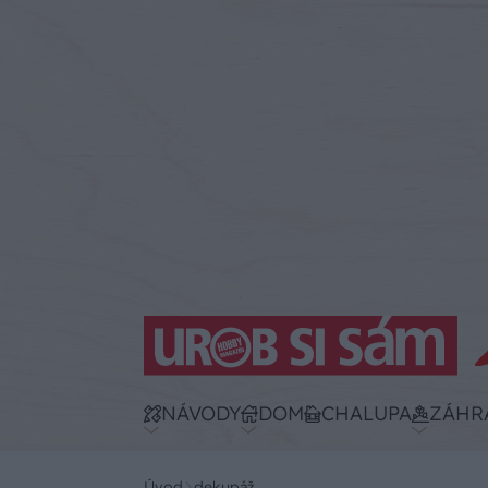
NÁVODY
DOM
CHALUPA
ZÁHR
Úvod
dekupáž