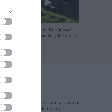
bte
Žite svoje sny! Budúcnosť
a
údržby dokonalej záhrady je
tu
Na Morave prerobila starú chalupu na
nepoznanie: Keď vojdete dnu,