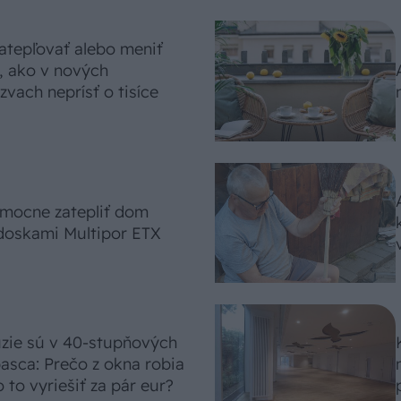
atepľovať alebo meniť
, ako v nových
vach neprísť o tisíce
omocne zatepliť dom
doskami Multipor ETX
úzie sú v 40-stupňových
asca: Prečo z okna robia
 to vyriešiť za pár eur?