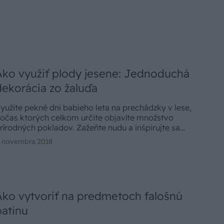
Ako využiť plody jesene: Jednoduchá
dekorácia zo žaluďa
yužite pekné dni babieho leta na prechádzky v lese,
očas ktorých celkom určite objavíte množstvo
rírodných pokladov. Zažeňte nudu a inšpirujte sa
ýmto kreatívnym návodom.
. novembra 2018
Ako vytvoriť na predmetoch falošnú
patinu