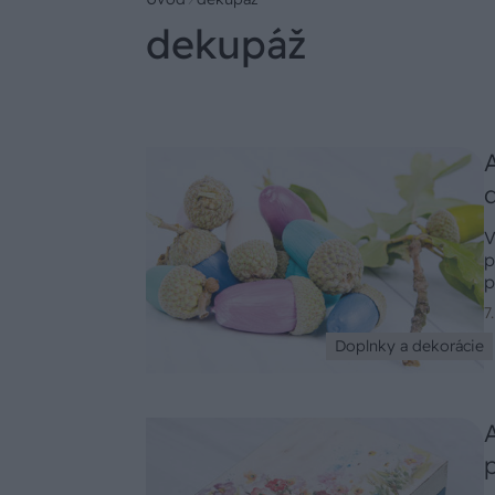
dekupáž
V
p
p
t
7
Doplnky a dekorácie