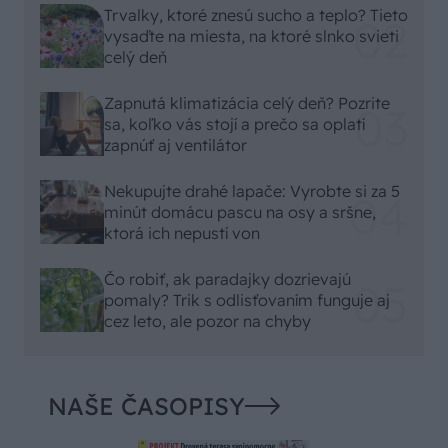
Trvalky, ktoré znesú sucho a teplo? Tieto
vysaďte na miesta, na ktoré slnko svieti
celý deň
Zapnutá klimatizácia celý deň? Pozrite
sa, koľko vás stojí a prečo sa oplatí
zapnúť aj ventilátor
Nekupujte drahé lapače: Vyrobte si za 5
minút domácu pascu na osy a sršne,
ktorá ich nepustí von
Čo robiť, ak paradajky dozrievajú
pomaly? Trik s odlisťovaním funguje aj
cez leto, ale pozor na chyby
NAŠE ČASOPISY