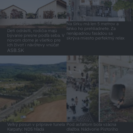
Na šírku má len 5 metrov a
ľahko ho prehliadnete. Za
Deti odrástli, rodičia majú
nenápadnou fasádou sa
bývanie presne podľa seba. V
skrýva miesto perfektný relax
novom dome je všetko pre
ich život i návštevy vnúčat
ASB.SK
Veľký posun v príprave tunela
Pod asfaltom bola vzácna
Karpaty: NDS hľadá
dlažba. Nádvorie Pistoriho