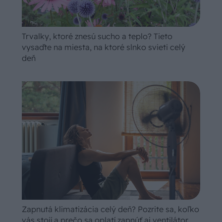
Trvalky, ktoré znesú sucho a teplo? Tieto
vysaďte na miesta, na ktoré slnko svieti celý
deň
Zapnutá klimatizácia celý deň? Pozrite sa, koľko
vás stojí a prečo sa oplatí zapnúť aj ventilátor