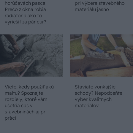
horúčavách pasca:
pri výbere stavebného
Prečo z okna robia
materiálu jasno
radiátor a ako to
vyriešiť za pár eur?
Viete, kedy použiť akú
Staviate vonkajšie
maltu? Spoznajte
schody? Nepodceňte
rozdiely, ktoré vám
výber kvalitných
ušetria čas v
materiálov
stavebninách aj pri
práci