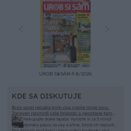
UROB SI SÁM 7-8/2026
KDE SA DISKUTUJE
Bros sprej necaka kym osa vypije moje pivo.
Zaroven nasmrdi cele hniezdo a neostane tam
nic zive. Vasa pasca naucinke moc efektivne.
Nekupujte drahé lapače: Vyrobte si za 5 minút
Skor pritiahne slimaky
domácu pascu na osy a sršne, ktorá ich nepustí
Ten článok mal takú výpovednú hodnotu ako
von