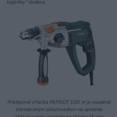
logistiky.“
dodáva.
Príklepová vŕtačka PATRIOT 1150 W je osadená
štandardným skľučovadlom na upínanie
vrtákov s max. priemerom stopky 13 mm.