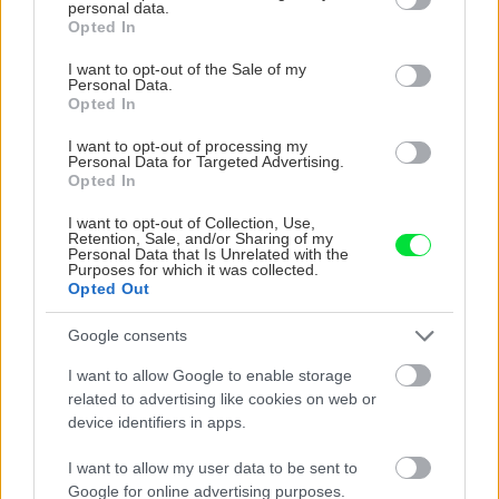
motoristom o pol roka skôr
personal data.
grant or deny consent to Google and its third-party tags to
Opted In
use your data for below specified purposes in below Google
consent section.
I want to opt-out of the Sale of my
Môj dom
Personal Data.
Trvalo to polrok, no oplatilo
Opted In
sa! Monika s manželom si
I want to opt-out of processing my
celú kúpeľňu prerobili sami,
Personal Data for Targeted Advertising.
pôvodný zostal len otvor na
Opted In
dvere
I want to opt-out of Collection, Use,
Retention, Sale, and/or Sharing of my
Personal Data that Is Unrelated with the
Purposes for which it was collected.
ASB.sk
Od typizovanej škôlky k
Opted Out
modernej škole. V srdci
Petržalky prebehla
Google consents
rekonštrukcia, ktorá mení
pohľad na školské priestory
I want to allow Google to enable storage
related to advertising like cookies on web or
device identifiers in apps.
ASB.sk
Sasinkovu a Strážnickú
ulicu v hlavnom meste
I want to allow my user data to be sent to
čakajú veľké zmeny.
Google for online advertising purposes.