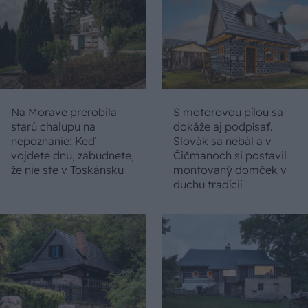
Na Morave prerobila
S motorovou pílou sa
starú chalupu na
dokáže aj podpísať.
nepoznanie: Keď
Slovák sa nebál a v
vojdete dnu, zabudnete,
Čičmanoch si postavil
že nie ste v Toskánsku
montovaný domček v
duchu tradícií