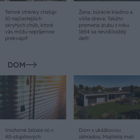
Temné stránky chalúp:
Žena, búracie kladivo a
10 najčastejších
vôňa dreva: Takáto
skrytých chýb, ktoré
premena zrubu z roku
vás môžu nepríjemne
1654 sa nevidí každý
prekvapiť
deň!
DOM
Vnútorné žalúzie sú v
Dom s ukážkovou
40-stupňových
záhradou: Majitelia mali