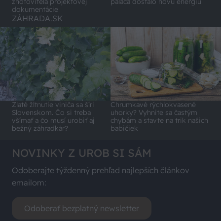
zhotoviteľa projektovej
paláca dostalo novú energiu
dokumentácie
ZÁHRADA.SK
Zlaté žltnutie viniča sa šíri
Chrumkavé rýchlokvasené
Slovenskom. Čo si treba
uhorky? Vyhnite sa častým
všímať a čo musí urobiť aj
chybám a stavte na trik našich
bežný záhradkár?
babičiek
NOVINKY Z UROB SI SÁM
Odoberajte týždenný prehľad najlepších článkov
emailom:
Odoberať bezplatný newsletter