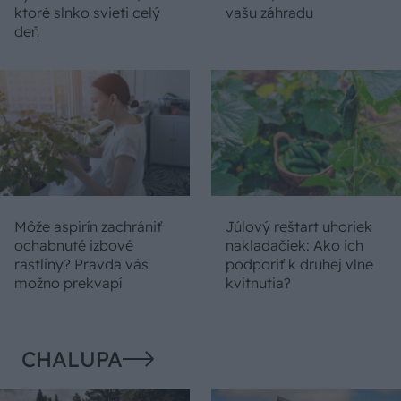
ktoré slnko svieti celý
vašu záhradu
deň
Môže aspirín zachrániť
Júlový reštart uhoriek
ochabnuté izbové
nakladačiek: Ako ich
rastliny? Pravda vás
podporiť k druhej vlne
možno prekvapí
kvitnutia?
CHALUPA