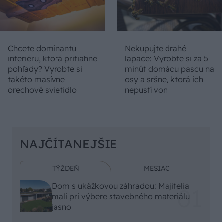
Chcete dominantu
Nekupujte drahé
interiéru, ktorá pritiahne
lapače: Vyrobte si za 5
pohľady? Vyrobte si
minút domácu pascu na
takéto masívne
osy a sršne, ktorá ich
orechové svietidlo
nepustí von
NAJČÍTANEJŠIE
TÝŽDEŇ
MESIAC
Dom s ukážkovou záhradou: Majitelia
mali pri výbere stavebného materiálu
jasno