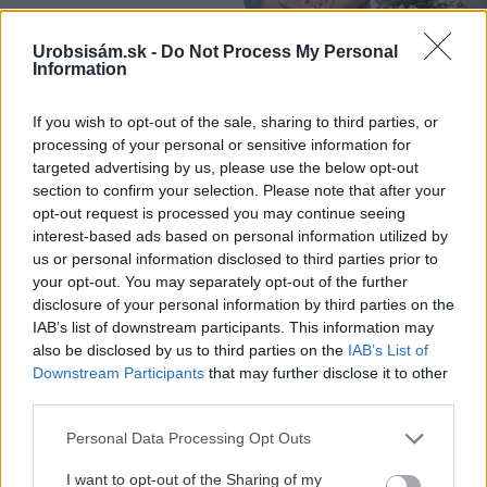
Náradie
Urobsisám.sk -
Do Not Process My Personal
Information
8 šikovných vychytávok,
ktoré v domácnosti oceníte
If you wish to opt-out of the sale, sharing to third parties, or
processing of your personal or sensitive information for
targeted advertising by us, please use the below opt-out
section to confirm your selection. Please note that after your
opt-out request is processed you may continue seeing
Náradie
interest-based ads based on personal information utilized by
7 užitočných zlepšovákov
us or personal information disclosed to third parties prior to
do vašej dielne
your opt-out. You may separately opt-out of the further
disclosure of your personal information by third parties on the
IAB’s list of downstream participants. This information may
also be disclosed by us to third parties on the
IAB’s List of
Downstream Participants
that may further disclose it to other
third parties.
ASB.sk
Rekonštrukcia Bierovských
Please note that this website/app uses one or more Google
Personal Data Processing Opt Outs
mostov finišuje. Cestu pri
services and may gather and store information including but
Trenčíne sprístupnia
not limited to your visit or usage behaviour. You may click to
I want to opt-out of the Sharing of my