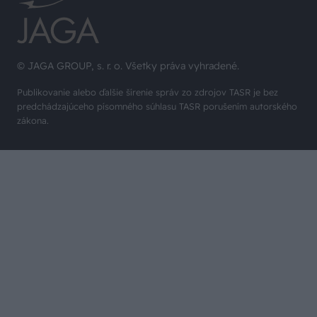
© JAGA GROUP, s. r. o. Všetky práva vyhradené.
Publikovanie alebo ďalšie šírenie správ zo zdrojov TASR je bez
predchádzajúceho písomného súhlasu TASR porušením autorského
zákona.