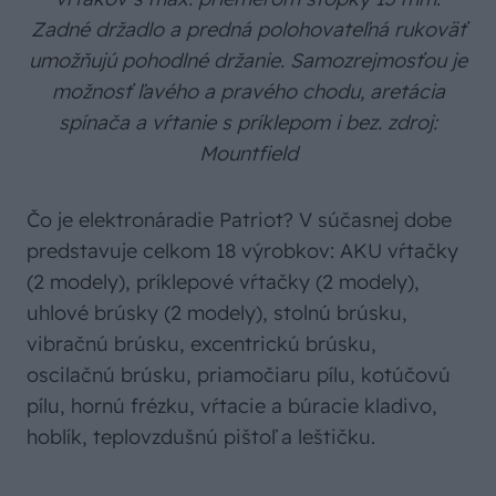
Zadné držadlo a predná polohovateľná rukoväť
umožňujú pohodlné držanie. Samozrejmosťou je
možnosť ľavého a pravého chodu, aretácia
spínača a vŕtanie s príklepom i bez. zdroj:
Mountfield
Čo je elektronáradie Patriot? V súčasnej dobe
predstavuje celkom 18 výrobkov: AKU vŕtačky
(2 modely), príklepové vŕtačky (2 modely),
uhlové brúsky (2 modely), stolnú brúsku,
vibračnú brúsku, excentrickú brúsku,
oscilačnú brúsku, priamočiaru pílu, kotúčovú
pílu, hornú frézku, vŕtacie a búracie kladivo,
hoblík, teplovzdušnú pištoľ a leštičku.