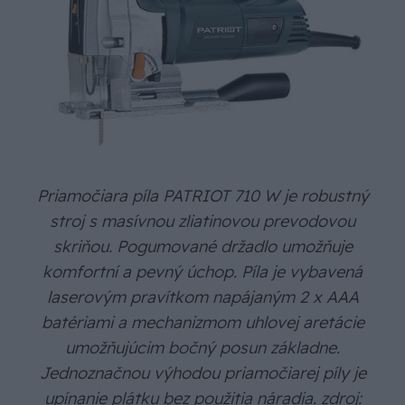
Priamočiara píla PATRIOT 710 W je robustný
stroj s masívnou zliatinovou prevodovou
skriňou. Pogumované držadlo umožňuje
komfortní a pevný úchop. Píla je vybavená
laserovým pravítkom napájaným 2 x AAA
batériami a mechanizmom uhlovej aretácie
umožňujúcim bočný posun základne.
Jednoznačnou výhodou priamočiarej píly je
upínanie plátku bez použitia náradia. zdroj: