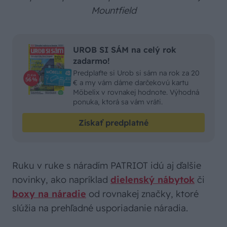
Mountfield
UROB SI SÁM na celý rok
zadarmo!
Predplaťte si Urob si sám na rok za 20
€ a my vám dáme darčekovú kartu
Möbelix v rovnakej hodnote. Výhodná
ponuka, ktorá sa vám vráti.
Získať predplatné
Ruku v ruke s náradím PATRIOT idú aj ďalšie
novinky, ako napríklad
dielenský nábytok
či
boxy na náradie
od rovnakej značky, ktoré
slúžia na prehľadné usporiadanie náradia.