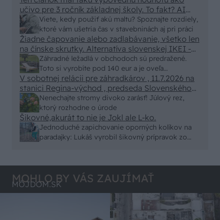
učivo pre 3 ročník základnej školy. To fakt? AI
alebo nejaka kniha z VŠ? Dnešné rychlotvrdnuce
Viete, kedy použiť akú maltu? Spoznajte rozdiely,
malty - pevnosť 40 Mpa a doba schnutia tak 15
ktoré vám ušetria čas v stavebninách aj pri práci
minut , k tomu vodotesné s kryštálikou. A rozdiel
Žiadne čapovanie alebo zadlabávanie, všetko len
na čínske skrutky. Alternatíva slovenskej IKEI -
- schnutie a zretie. Nič?
čo sa týka pevnosti. Autor si nedal veľa námahy s
Záhradné ležadlá v obchodoch sú predražené.
remeselným spracovaním, škoda. No lepšie než
Toto si vyrobíte pod 140 eur a je oveľa
ten odpad z DTD predávaný v Kauflande alebo
V sobotnej relácii pre záhradkárov , 11.7.2026 na
pohodlnejšie!
Lídli.
stanici Regina-východ , predseda Slovenského
zväzu záhradkárov pán Jakubech tvrdil, že to, že
Nenechajte stromy divoko zarásť! Júlový rez,
vlky sú neproduktívne , nie je pravda. Aj vlky je
ktorý rozhodne o úrode
možné použiť pri formovaní koruny a budú rodiť.
Šikovné,akurát to nie je Jokl ale L-ko.
Jednoduché zapichovanie oporných kolíkov na
paradajky: Lukáš vyrobil šikovný prípravok zo
starej rúry
MOHLO BY VÁS ZAUJÍMAŤ
MÔJDOM.SK