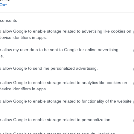
Out
consents
o allow Google to enable storage related to advertising like cookies on
evice identifiers in apps.
 trojitého zasklenia
o allow my user data to be sent to Google for online advertising
s.
 je rozhodujúcim faktorom súčiniteľ
to allow Google to send me personalized advertising.
my ako U
. Čím je jeho hodnota nižšia, tým
w
 lepšie. Jednou z charakteristických
o allow Google to enable storage related to analytics like cookies on
evice identifiers in apps.
ich trojité zasklenie, ktoré je
egórii Štandard. Vďaka trom vrstvám skla,
o allow Google to enable storage related to functionality of the website
logy™ a špeciálnym tesneniam tieto okná
y. Energeticky úsporné okno Štandard so
o allow Google to enable storage related to personalization.
pomáha udržiavať v podkroví teplo v zime a
zaťaženie vykurovacích a chladiacich
o allow Google to enable storage related to security, including