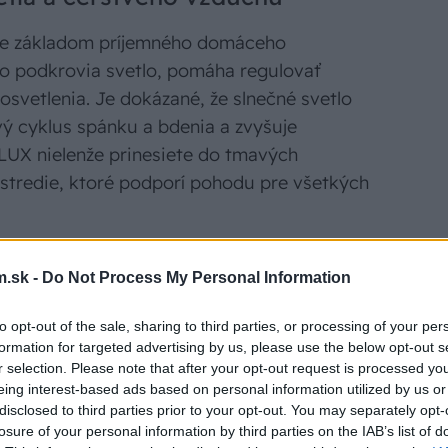
 je základom príjemného domáceho
do podkrovia svetlo, pomáha regulovať
osvetlenia. Je dokázané, že slnečné svetlo
vý cyklus spánku a bdenia a zvyšuje
ELUX nielenže prinesiete do tmavých
rostredie, ktoré podporí pohodu pre všetkých
.sk -
Do Not Process My Personal Information
my treba myslieť aj na dobré vetranie. To
u vzduchu, znižuje vlhkosť, zabraňuje
to opt-out of the sale, sharing to third parties, or processing of your per
láciu. Strešné okná VELUX ponúkajú ideálne
formation for targeted advertising by us, please use the below opt-out s
 Sú navrhnuté tak, aby zachytávali maximum
r selection. Please note that after your opt-out request is processed y
eing interest-based ads based on personal information utilized by us or
 jednoduché a účinné vetranie, vďaka čomu
disclosed to third parties prior to your opt-out. You may separately opt-
mný, obývateľný priestor.
losure of your personal information by third parties on the IAB’s list of