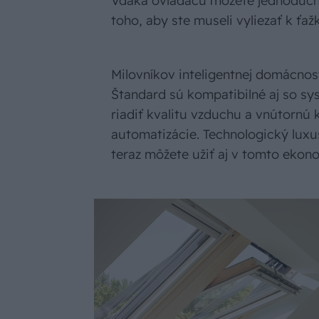
Vďaka ovládaču môžete jednoducho
toho, aby ste museli vyliezať k ť
Milovníkov inteligentnej domácnost
Štandard sú kompatibilné aj so 
riadiť kvalitu vzduchu a vnútornú
automatizácie. Technologický luxu
teraz môžete užiť aj v tomto eko