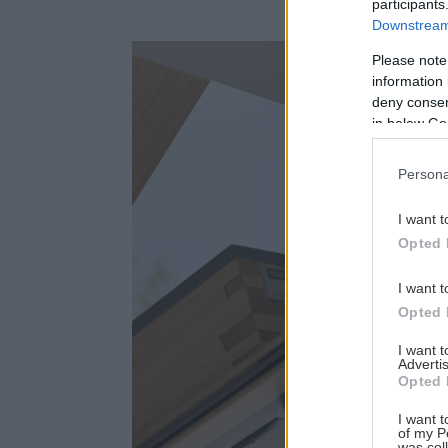
participants
Downstream 
Please note
information 
deny consent
in below Go
Persona
I want t
Opted 
I want t
Opted 
I want 
Advertis
Opted 
I want t
of my P
was col