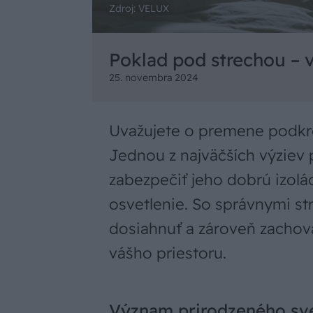
Zdroj: VELUX
Poklad pod strechou – 
25. novembra 2024
Uvažujete o premene podkro
Jednou z najväčších výziev 
zabezpečiť jeho dobrú izolá
osvetlenie. So správnymi st
dosiahnuť a zároveň zachov
vášho priestoru.
Význam prirodzeného sve