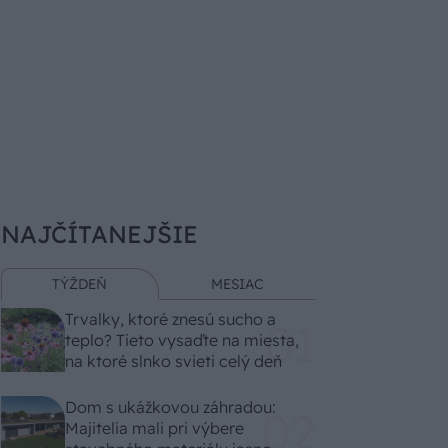
NAJČÍTANEJŠIE
TÝŽDEŇ
MESIAC
Trvalky, ktoré znesú sucho a
teplo? Tieto vysaďte na miesta,
na ktoré slnko svieti celý deň
Dom s ukážkovou záhradou:
Majitelia mali pri výbere