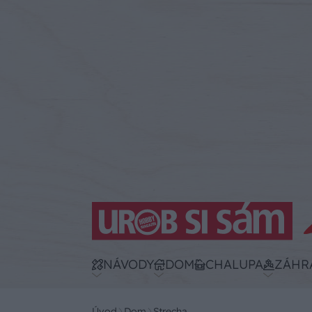
NÁVODY
DOM
CHALUPA
ZÁHR
Úvod
Dom
Strecha