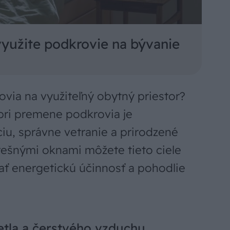
využite podkrovie na bývanie
via na využiteľný obytný priestor?
pri premene podkrovia je
ciu, správne vetranie a prirodzené
rešnými oknami môžete tieto ciele
ať energetickú účinnosť a pohodlie
tla a čerstvého vzduchu