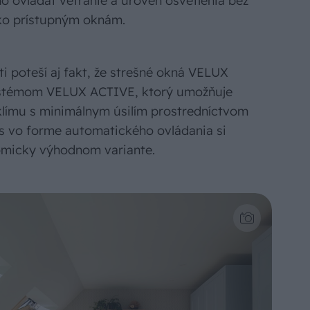
 ovládať vetranie a úroveň osvetlenia bez
ažko prístupným oknám.
i poteší aj fakt, že strešné okná VELUX
systémom VELUX ACTIVE, ktorý umožňuje
 klímu s minimálnym úsilím prostredníctvom
s vo forme automatického ovládania si
nomicky výhodnom variante.