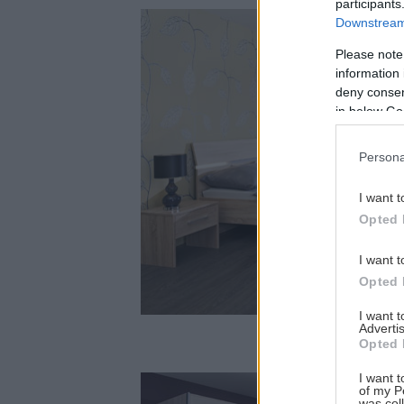
participants
Downstream 
Please note
information 
deny consent
in below Go
Persona
I want t
Opted 
I want t
Opted 
I want 
Advertis
Opted 
I want t
of my P
was col