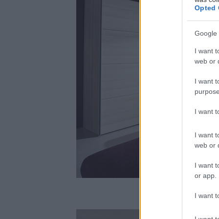
Opted 
Google 
I want t
web or d
I want t
purpose
I want 
I want t
web or d
I want t
or app.
I want t
I want t