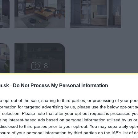
.sk -
Do Not Process My Personal Information
to opt-out of the sale, sharing to third parties, or processing of your per
riestory preto je otváranie šatníkovej skrine
formation for targeted advertising by us, please use the below opt-out s
ému vybaveniu spálne môžete doplniť variabilné
r selection. Please note that after your opt-out request is processed y
, zrkadlo, police. Všetko zladené do
eing interest-based ads based on personal information utilized by us or
disclosed to third parties prior to your opt-out. You may separately opt-
losure of your personal information by third parties on the IAB’s list of