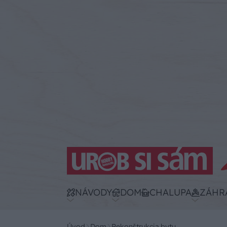
NÁVODY
DOM
CHALUPA
ZÁHR
Úvod
Dom
Rekonštrukcia bytu