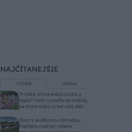
NAJČÍTANEJŠIE
TÝŽDEŇ
MESIAC
Trvalky, ktoré znesú sucho a
teplo? Tieto vysaďte na miesta,
na ktoré slnko svieti celý deň
Dom s ukážkovou záhradou:
Majitelia mali pri výbere