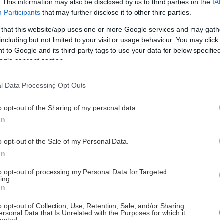
. This information may also be disclosed by us to third parties on the
IA
Participants
that may further disclose it to other third parties.
 that this website/app uses one or more Google services and may gath
including but not limited to your visit or usage behaviour. You may click 
 to Google and its third-party tags to use your data for below specifi
ogle consent section.
l Data Processing Opt Outs
o opt-out of the Sharing of my personal data.
In
o opt-out of the Sale of my Personal Data.
In
to opt-out of processing my Personal Data for Targeted
ing.
In
o opt-out of Collection, Use, Retention, Sale, and/or Sharing
ersonal Data that Is Unrelated with the Purposes for which it
lected.