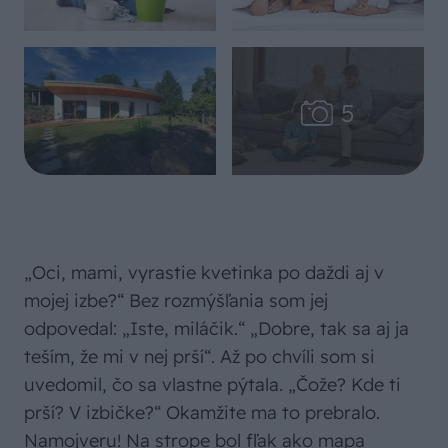
„Oci, mami, vyrastie kvetinka po daždi aj v
mojej izbe?“ Bez rozmýšľania som jej
odpovedal: „Iste, miláčik.“ „Dobre, tak sa aj ja
teším, že mi v nej prší“. Až po chvíli som si
uvedomil, čo sa vlastne pýtala. „Čože? Kde ti
prší? V izbičke?“ Okamžite ma to prebralo.
Namojveru! Na strope bol fľak ako mapa