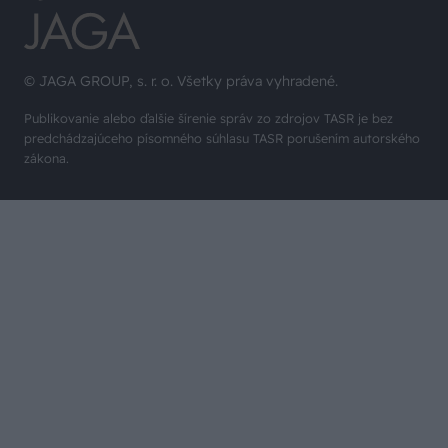
© JAGA GROUP, s. r. o. Všetky práva vyhradené.
Publikovanie alebo ďalšie šírenie správ zo zdrojov TASR je bez
predchádzajúceho písomného súhlasu TASR porušením autorského
zákona.