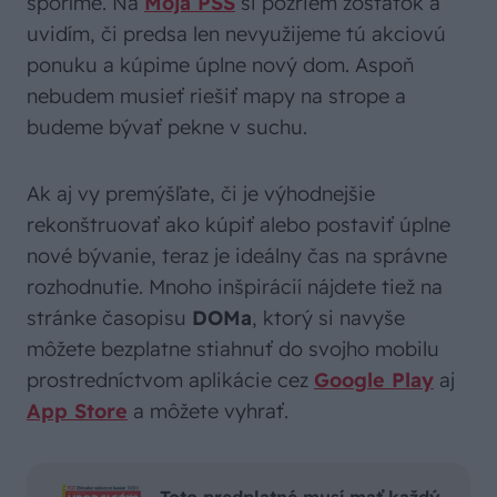
sporíme. Na
Moja PSS
si pozriem zostatok a
uvidím, či predsa len nevyužijeme tú akciovú
ponuku a kúpime úplne nový dom. Aspoň
nebudem musieť riešiť mapy na strope a
budeme bývať pekne v suchu.
Ak aj vy premýšľate, či je výhodnejšie
rekonštruovať ako kúpiť alebo postaviť úplne
nové bývanie, teraz je ideálny čas na správne
rozhodnutie. Mnoho inšpirácií nájdete tiež na
stránke časopisu
DOMa
, ktorý si navyše
môžete bezplatne stiahnuť do svojho mobilu
prostredníctvom aplikácie cez
Google Play
aj
App Store
a môžete vyhrať.
Toto predplatné musí mať každý