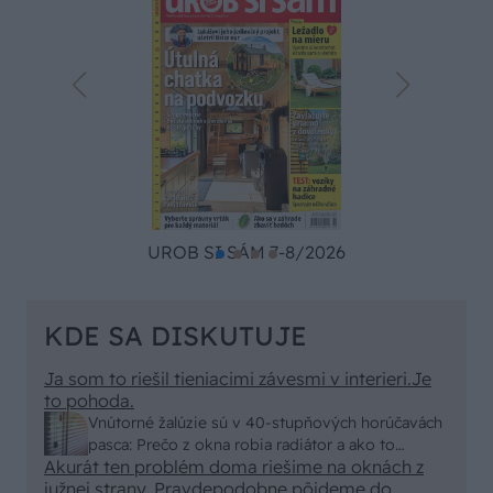
UROB SI SÁM 7-8/2026
KDE SA DISKUTUJE
Ja som to riešil tieniacimi závesmi v interieri.Je
to pohoda.
Vnútorné žalúzie sú v 40-stupňových horúčavách
pasca: Prečo z okna robia radiátor a ako to
Akurát ten problém doma riešime na oknách z
vyriešiť za pár eur?
južnej strany. Pravdepodobne pôjdeme do