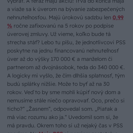
vybrať. A teraz majú akciu! Trvá do konca mája
a viaže sa k úverom na bývanie zabezpečených
nehnuteľnosťou. Majú úrokovú sadzbu len
0,99
%
ročne zafixovanú na 5 rokov po podpise
úverovej zmluvy. Už vieme, koľko bude tá
strecha stáť? Lebo tu píšu, že jednotlivcovi PSS
poskytne na jednu financovanú nehnuteľnosť
úver až do výšky 170 000 € a manželom či
partnerom až dvojnásobok, teda do 340 000 €.
A logicky mi vyšlo, že čím dlhšia splatnosť, tým
budú splátky nižšie. Može to byť až na 30
rokov. Veď to by sme mohli kúpiť nový dom a
nemusíme stále niečo opravovať. Oco, prečo si
ticho?“ „Žasnem“, odpovedal som. „Piatak a
má viac rozumu ako ja.“ Uvedomil som si, že
má pravdu. Okrem toho si už nejaký čas v PSS