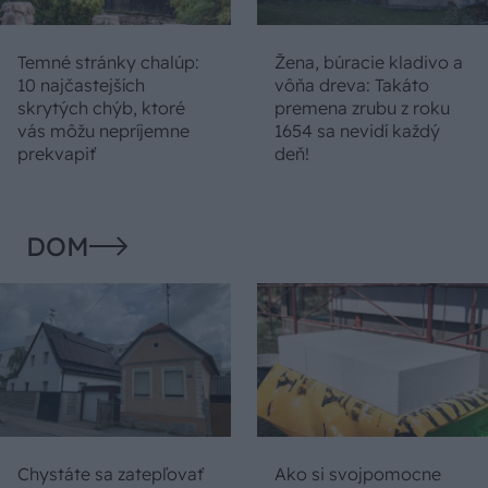
Temné stránky chalúp:
Žena, búracie kladivo a
10 najčastejších
vôňa dreva: Takáto
skrytých chýb, ktoré
premena zrubu z roku
vás môžu nepríjemne
1654 sa nevidí každý
prekvapiť
deň!
DOM
Chystáte sa zatepľovať
Ako si svojpomocne