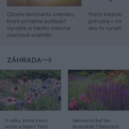
Chcete dominantu interiéru,
Prečo klasická iz
ktorá pritiahne pohľady?
potrubia v mrazo
Vyrobte si takéto masívne
ako to vyriešiť r
orechové svietidlo
ZÁHRADA
Trvalky, ktoré znesú
Nemusí to byť len
sucho a teplo? Tieto
levanduľa! 7 fialových