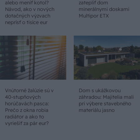
alebo meniť kotol?
zatepliť dom
Návod, ako v nových
minerálnymi doskami
dotačných výzvach
Multipor ETX
neprísť o tisíce eur
Vnútorné žalúzie sú v
Dom s ukážkovou
40-stupňových
záhradou: Majitelia mali
horúčavách pasca:
pri výbere stavebného
Prečo z okna robia
materiálu jasno
radiátor a ako to
vyriešiť za pár eur?