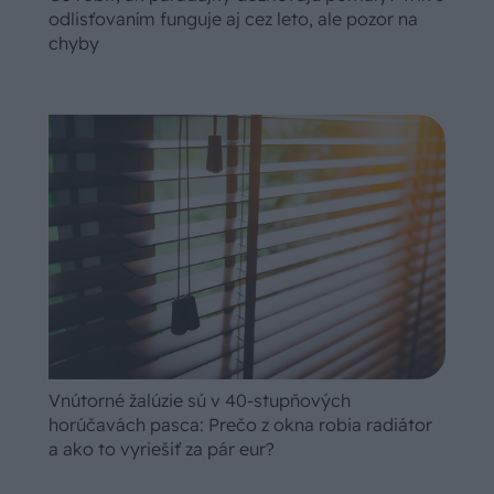
odlisťovaním funguje aj cez leto, ale pozor na
chyby
Vnútorné žalúzie sú v 40-stupňových
horúčavách pasca: Prečo z okna robia radiátor
a ako to vyriešiť za pár eur?