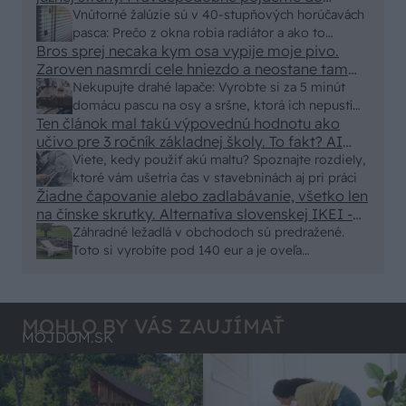
vonkajšieho tienenia na spôsob markízy
Vnútorné žalúzie sú v 40-stupňových horúčavách
250x150cm. Čínsky predajcovia idú okolo 100
pasca: Prečo z okna robia radiátor a ako to
eur kus.
Bros sprej necaka kym osa vypije moje pivo.
vyriešiť za pár eur?
Zaroven nasmrdi cele hniezdo a neostane tam
nic zive. Vasa pasca naucinke moc efektivne.
Nekupujte drahé lapače: Vyrobte si za 5 minút
Skor pritiahne slimaky
domácu pascu na osy a sršne, ktorá ich nepustí
Ten článok mal takú výpovednú hodnotu ako
von
učivo pre 3 ročník základnej školy. To fakt? AI
alebo nejaka kniha z VŠ? Dnešné rychlotvrdnuce
Viete, kedy použiť akú maltu? Spoznajte rozdiely,
malty - pevnosť 40 Mpa a doba schnutia tak 15
ktoré vám ušetria čas v stavebninách aj pri práci
minut , k tomu vodotesné s kryštálikou. A rozdiel
Žiadne čapovanie alebo zadlabávanie, všetko len
na čínske skrutky. Alternatíva slovenskej IKEI -
- schnutie a zretie. Nič?
čo sa týka pevnosti. Autor si nedal veľa námahy s
Záhradné ležadlá v obchodoch sú predražené.
remeselným spracovaním, škoda. No lepšie než
Toto si vyrobíte pod 140 eur a je oveľa
ten odpad z DTD predávaný v Kauflande alebo
pohodlnejšie!
Lídli.
MOHLO BY VÁS ZAUJÍMAŤ
MÔJDOM.SK