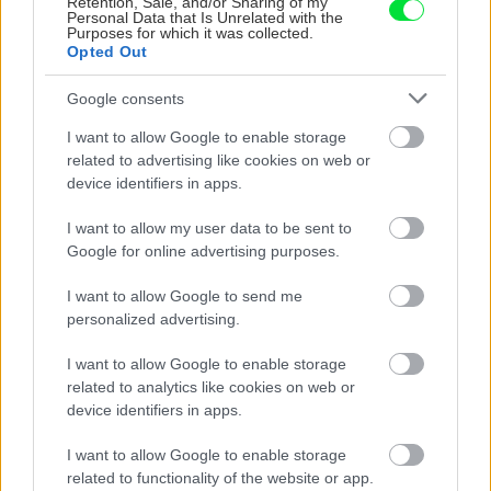
Retention, Sale, and/or Sharing of my
hypoték? Ako bez stresu
Personal Data that Is Unrelated with the
financovať bývanie?
Purposes for which it was collected.
Opted Out
Google consents
Záhrada
I want to allow Google to enable storage
Ovocinár radí: Treba opäť
related to advertising like cookies on web or
navrúbľovať zrezanú
device identifiers in apps.
marhuľu?
I want to allow my user data to be sent to
Google for online advertising purposes.
ASB.sk
I want to allow Google to send me
Zo starej ruiny vznikol raj
personalized advertising.
pre ornitológa, citlivú
obnovu ocenili aj odborníci
I want to allow Google to enable storage
related to analytics like cookies on web or
device identifiers in apps.
Záhrada
I want to allow Google to enable storage
Kvitne ako baza, len
related to functionality of the website or app.
doružova, a má iné listy?