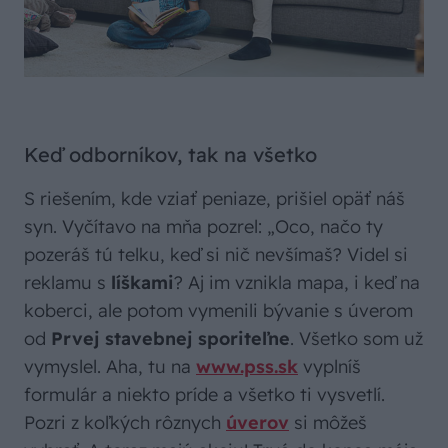
Keď odborníkov, tak na všetko
S riešením, kde vziať peniaze, prišiel opäť náš
syn. Vyčítavo na mňa pozrel: „Oco, načo ty
pozeráš tú telku, keď si nič nevšímaš? Videl si
reklamu s
líškami
? Aj im vznikla mapa, i keď na
koberci, ale potom vymenili bývanie s úverom
od
Prvej stavebnej sporiteľne
. Všetko som už
vymyslel. Aha, tu na
www.pss.sk
vyplníš
formulár a niekto príde a všetko ti vysvetlí.
Pozri z koľkých rôznych
úverov
si môžeš