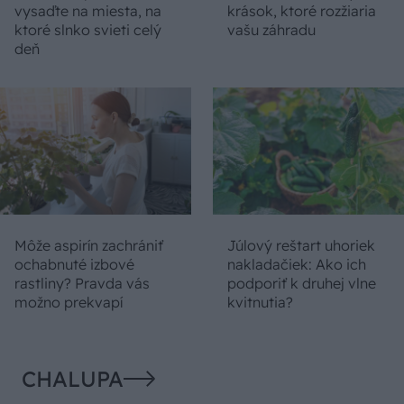
vysaďte na miesta, na
krások, ktoré rozžiaria
ktoré slnko svieti celý
vašu záhradu
deň
Môže aspirín zachrániť
Júlový reštart uhoriek
ochabnuté izbové
nakladačiek: Ako ich
rastliny? Pravda vás
podporiť k druhej vlne
možno prekvapí
kvitnutia?
CHALUPA