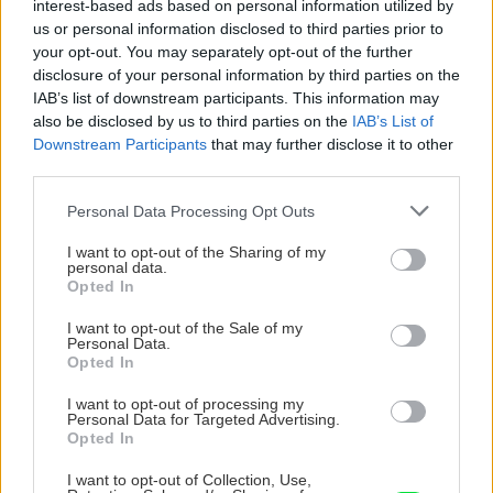
interest-based ads based on personal information utilized by
us or personal information disclosed to third parties prior to
your opt-out. You may separately opt-out of the further
disclosure of your personal information by third parties on the
Aktuality
IAB’s list of downstream participants. This information may
(Aktualizácia) Ako získať až
also be disclosed by us to third parties on the
IAB’s List of
19-tisíc eur na
Downstream Participants
that may further disclose it to other
rekonštrukciu vášho
third parties.
rodinného domu?
Please note that this website/app uses one or more Google
Personal Data Processing Opt Outs
services and may gather and store information including but
Stavba domu
not limited to your visit or usage behaviour. You may click to
I want to opt-out of the Sharing of my
personal data.
grant or deny consent to Google and its third-party tags to
Opted In
Stavať môže byť ľahko
use your data for below specified purposes in below Google
dostupné aj ťažkých časoch
consent section.
I want to opt-out of the Sale of my
Personal Data.
Opted In
I want to opt-out of processing my
Personal Data for Targeted Advertising.
Opted In
Môj dom
Dokedy porastú úroky
I want to opt-out of Collection, Use,