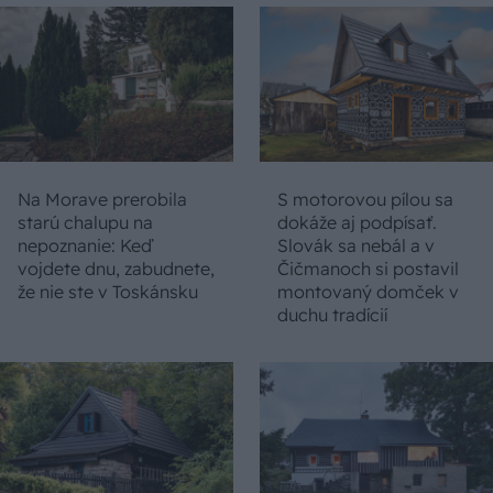
Na Morave prerobila
S motorovou pílou sa
starú chalupu na
dokáže aj podpísať.
nepoznanie: Keď
Slovák sa nebál a v
vojdete dnu, zabudnete,
Čičmanoch si postavil
že nie ste v Toskánsku
montovaný domček v
duchu tradícií