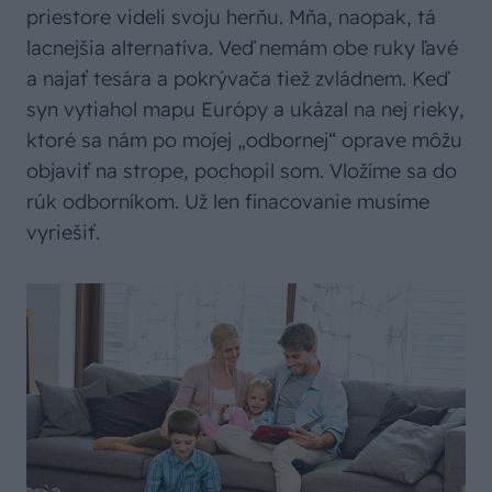
priestore videli svoju herňu. Mňa, naopak, tá
lacnejšia alternatíva. Veď nemám obe ruky ľavé
a najať tesára a pokrývača tiež zvládnem. Keď
syn vytiahol mapu Európy a ukázal na nej rieky,
ktoré sa nám po mojej „odbornej“ oprave môžu
objaviť na strope, pochopil som. Vložíme sa do
rúk odborníkom. Už len finacovanie musíme
vyriešiť.