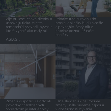
Pridajte túto surovinu do
Žije pri lese, chová sliepky a
prania, obliečky budú hladšie
uspáva ju rieka. Miestni
a pevnejšie. Starý trik z
remeselníci vytvorili bývanie,
hotelov poznali už naše
ktoré vyzerá ako malý raj
babičky
ASB.SK
Zmenili dispozíciu a odkryli
Ján Palenčár: Ak neurobíme
pôvodný charakter bytu.
zmeny, stále budeme najhorší
Výsledkom je interiér plný
v dostupnosti bývania