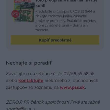
kutil!
Predplaťte si časopis UROB SI SÁM a
získajte zadarmo knihu Záhradní
projekty pro kutily. Praktické projekty,
ktoré zvládnete sami – doma aj v
záhrade.
Kúpiť predplatné
Nechajte si poradiť
Zavolajte na telefónne číslo 02/58 55 58 55
alebo
kontaktujte
niektorého z obchodných
zástupcov zo zoznamu na
www.pss.sk
.
ZDROJ: PR článok spoločnosti Prvá stavebná
sporiteľňa, a. s.