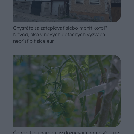
Chystáte sa zatepľovať alebo meniť kotol?
Návod, ako v nových dotačných výzvach
neprísť o tisíce eur
Čo robiť, ak paradajky dozrievajú pomaly? Trik s