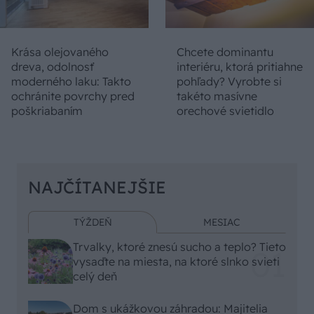
Krása olejovaného
Chcete dominantu
dreva, odolnosť
interiéru, ktorá pritiahne
moderného laku: Takto
pohľady? Vyrobte si
ochránite povrchy pred
takéto masívne
poškriabaním
orechové svietidlo
NAJČÍTANEJŠIE
TÝŽDEŇ
MESIAC
Trvalky, ktoré znesú sucho a teplo? Tieto
vysaďte na miesta, na ktoré slnko svieti
celý deň
Dom s ukážkovou záhradou: Majitelia