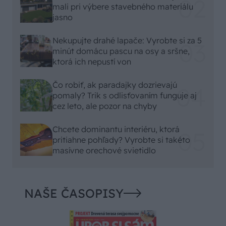
mali pri výbere stavebného materiálu
jasno
Nekupujte drahé lapače: Vyrobte si za 5
minút domácu pascu na osy a sršne,
ktorá ich nepustí von
Čo robiť, ak paradajky dozrievajú
pomaly? Trik s odlisťovaním funguje aj
cez leto, ale pozor na chyby
Chcete dominantu interiéru, ktorá
pritiahne pohľady? Vyrobte si takéto
masívne orechové svietidlo
NAŠE ČASOPISY