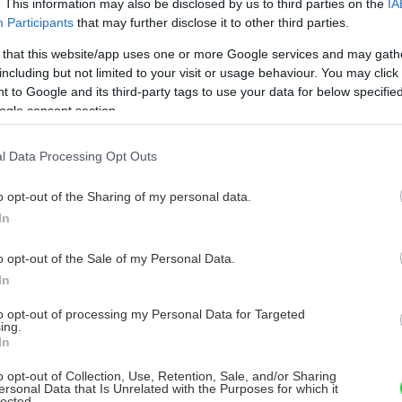
. This information may also be disclosed by us to third parties on the
IA
Participants
that may further disclose it to other third parties.
 that this website/app uses one or more Google services and may gath
including but not limited to your visit or usage behaviour. You may click 
 to Google and its third-party tags to use your data for below specifi
ogle consent section.
l Data Processing Opt Outs
o opt-out of the Sharing of my personal data.
In
o opt-out of the Sale of my Personal Data.
In
to opt-out of processing my Personal Data for Targeted
ing.
In
o opt-out of Collection, Use, Retention, Sale, and/or Sharing
ersonal Data that Is Unrelated with the Purposes for which it
lected.