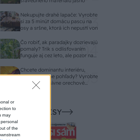
stavebného materiálu jasno
Nekupujte drahé lapače: Vyrobte
si za 5 minút domácu pascu na
osy a sršne, ktorá ich nepustí von
Čo robiť, ak paradajky dozrievajú
pomaly? Trik s odlisťovaním
funguje aj cez leto, ale pozor na
chyby
Chcete dominantu interiéru,
ktorá pritiahne pohľady? Vyrobte
si takéto masívne orechové
svietidlo
sonal or
ection to
NAŠE ČASOPISY
ou may
 personal
out of the
 downstream