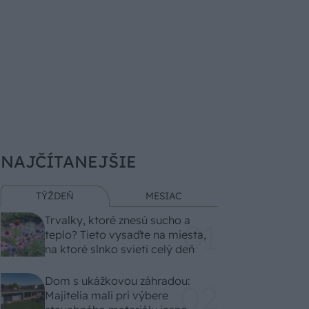
NAJČÍTANEJŠIE
TÝŽDEŇ
MESIAC
Trvalky, ktoré znesú sucho a
teplo? Tieto vysaďte na miesta,
na ktoré slnko svieti celý deň
Dom s ukážkovou záhradou:
Majitelia mali pri výbere