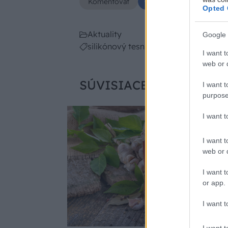
Komentovať
Zdieľať
Opted 
Aktuality
Google 
silikónový tesniaci tmel
I want t
web or d
SÚVISIACE
I want t
purpose
I want 
I want t
web or d
I want t
or app.
I want t
I want t