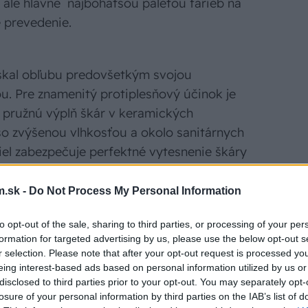
 ale hlavne najbohatšou paletou farieb na
é prevedenie.
ískal obľubu predovšetkým svojou
u. Pre znamenitý protiplesňový účinok je
pružnú výplň škár v keramických
so zvýšenou vlhkosťou a okolo sanitárnych
iel zabezpečuje perfektné vytesnenie škáry
.sk -
Do Not Process My Personal Information
to opt-out of the sale, sharing to third parties, or processing of your per
formation for targeted advertising by us, please use the below opt-out s
r selection. Please note that after your opt-out request is processed y
eing interest-based ads based on personal information utilized by us or
disclosed to third parties prior to your opt-out. You may separately opt-
losure of your personal information by third parties on the IAB’s list of