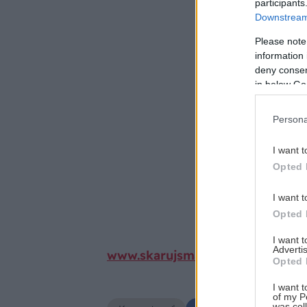
participants
Downstream 
Please note
information 
deny consent
in below Go
Persona
I want t
Opted 
I want t
Opted 
I want 
Advertis
www.skarujsmapei.sk
Opted 
I want t
of my P
was col