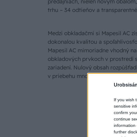
predajniach, nielen novým obalom,
trhu – 34 odtieňov a transparentn
Medzi obkladačmi si Mapesil AC z
dokonalou kvalitou a spoľahlivosťo
Mapesil AC mimoriadne vhodný na 
obkladových prvkoch v prostredí 
zariadení. Nulový obsah rozpúšťad
v priebehu mnohých rokov.
Urobsisám
If you wish 
sensitive in
confirm you
continue se
information 
further disc