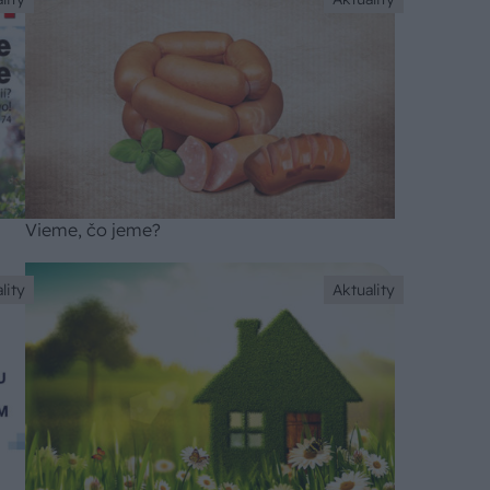
Vieme, čo jeme?
lity
Aktuality