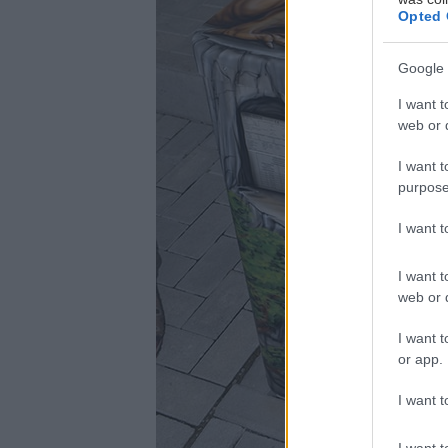
Opted 
Google 
I want t
web or d
I want t
purpose
I want 
I want t
web or d
I want t
or app.
I want t
I want t