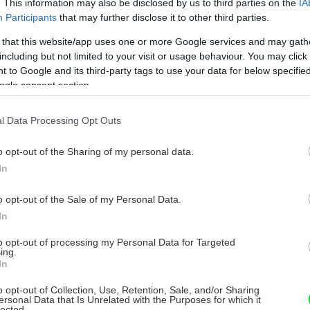
padle Hagenbachovcov by sa teda mohol
. This information may also be disclosed by us to third parties on the
IA
Participants
that may further disclose it to other third parties.
.
 that this website/app uses one or more Google services and may gath
including but not limited to your visit or usage behaviour. You may click 
 to Google and its third-party tags to use your data for below specifi
ogle consent section.
l Data Processing Opt Outs
o opt-out of the Sharing of my personal data.
In
o opt-out of the Sale of my Personal Data.
In
to opt-out of processing my Personal Data for Targeted
ing.
In
o opt-out of Collection, Use, Retention, Sale, and/or Sharing
ersonal Data that Is Unrelated with the Purposes for which it
lected.