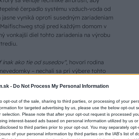
torý sa venuje technike airbrush, aby
 tepelné čerpadlo systému vzduch-voda od
jasne vyniká oproti susedným zariadeniam
e Maifischweg stojí pred každým domom v
ý vonkajší diel tohto zariadenia na výrobu
trediu.
 inak ako tie od susedov“
, hovorí rodina
evedomky – nechali sa pri výbere tohto
iou. Draci sú v nej považovaní za
.sk -
Do Not Process My Personal Information
i. Tieto tri pojmy charakterizujú aj tepelné
vonkajšieho vzduchu získavajú energiu a
to opt-out of the sale, sharing to third parties, or processing of your per
a teplú vodu – pre radosť ich majiteľov.
formation for targeted advertising by us, please use the below opt-out s
iadenia značky STIEBEL ELTRON spotrebujú
r selection. Please note that after your opt-out request is processed y
eing interest-based ads based on personal information utilized by us or
voči energii potrebnej na vykurovanie.
disclosed to third parties prior to your opt-out. You may separately opt-
 náklady a sú šetrné voči životnému
losure of your personal information by third parties on the IAB’s list of