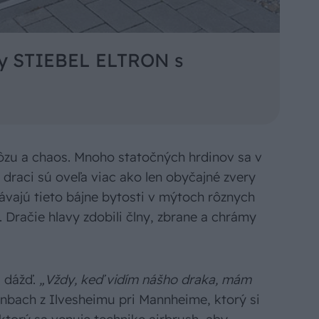
ky STIEBEL ELTRON s
rôzu a chaos. Mnoho statočných hrdinov sa v
 draci sú oveľa viac ako len obyčajné zvery
ávajú tieto bájne bytosti v mýtoch rôznych
. Dračie hlavy zdobili člny, zbrane a chrámy
a dážď.
„Vždy, keď vidím nášho draka, mám
nbach z Ilvesheimu pri Mannheime, ktorý si