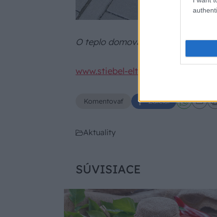
authenti
O teplo domova sa stará drak
www.stiebel-eltron.sk
Komentovať
Zdieľať
Aktuality
SÚVISIACE