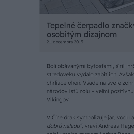
Tepelné čerpadlo znač
osobitým dizajnom
21. decembra 2015
Boli obávanými bytosťami, šírili h
stredoveku vydalo zabiť ich. Avšak
chrliace oheň. Všade na svete zohr
národov istú rolu – veľmi pozitívnu
Vikingov.
V Číne drak symbolizuje jar, vodu 
dobrú náladu“
, vraví Andreas Hage