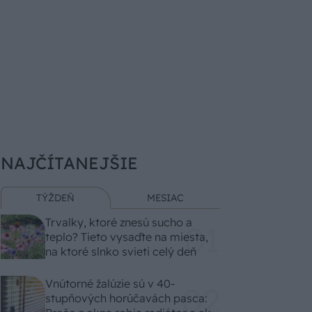
NAJČÍTANEJŠIE
TÝŽDEŇ
MESIAC
Trvalky, ktoré znesú sucho a
teplo? Tieto vysaďte na miesta,
na ktoré slnko svieti celý deň
Vnútorné žalúzie sú v 40-
stupňových horúčavách pasca: