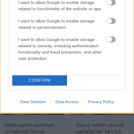
I want to allow Google to enable storage
related to functionality of the website or app.
I want to allow Google to enable storage
related to personalization.
Trvalky, ktoré znesú
Nemusí to byť len
I want to allow Google to enable storage
sucho a teplo? Tieto
levanduľa! 7 fialových
related to security, including authentication
vysaďte na miesta, na
krások, ktoré rozžiaria
functionality and fraud prevention, and other
ktoré slnko svieti celý
vašu záhradu
user protection.
deň
CONFIRM
Data Deletion
Data Access
Privacy Policy
Môže aspirín zachrániť
Júlový reštart uhoriek
ochabnuté izbové
nakladačiek: Ako ich