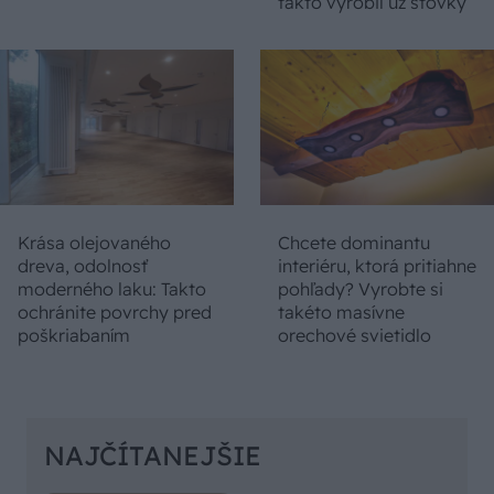
takto vyrobil už stovky
Krása olejovaného
Chcete dominantu
dreva, odolnosť
interiéru, ktorá pritiahne
moderného laku: Takto
pohľady? Vyrobte si
ochránite povrchy pred
takéto masívne
poškriabaním
orechové svietidlo
NAJČÍTANEJŠIE