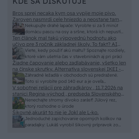
KDE SA DISKUTUJE
Bros sprej necaka kym osa vypije moje pivo.
Zaroven nasmrdi cele hniezdo a neostane tam
nic zive. Vasa pasca naucinke moc efektivne.
Nekupujte drahé lapače: Vyrobte si za 5 minút
Skor pritiahne slimaky
domácu pascu na osy a sršne, ktorá ich nepustí
Ten článok mal takú výpovednú hodnotu ako
von
učivo pre 3 ročník základnej školy. To fakt? AI
alebo nejaka kniha z VŠ? Dnešné rychlotvrdnuce
Viete, kedy použiť akú maltu? Spoznajte rozdiely,
malty - pevnosť 40 Mpa a doba schnutia tak 15
ktoré vám ušetria čas v stavebninách aj pri práci
minut , k tomu vodotesné s kryštálikou. A rozdiel
Žiadne čapovanie alebo zadlabávanie, všetko len
na čínske skrutky. Alternatíva slovenskej IKEI -
- schnutie a zretie. Nič?
čo sa týka pevnosti. Autor si nedal veľa námahy s
Záhradné ležadlá v obchodoch sú predražené.
remeselným spracovaním, škoda. No lepšie než
Toto si vyrobíte pod 140 eur a je oveľa
ten odpad z DTD predávaný v Kauflande alebo
V sobotnej relácii pre záhradkárov , 11.7.2026 na
pohodlnejšie!
Lídli.
stanici Regina-východ , predseda Slovenského
zväzu záhradkárov pán Jakubech tvrdil, že to, že
Nenechajte stromy divoko zarásť! Júlový rez,
vlky sú neproduktívne , nie je pravda. Aj vlky je
ktorý rozhodne o úrode
možné použiť pri formovaní koruny a budú rodiť.
Šikovné,akurát to nie je Jokl ale L-ko.
Jednoduché zapichovanie oporných kolíkov na
paradajky: Lukáš vyrobil šikovný prípravok zo
starej rúry