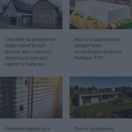
Chystáte sa zatepľovať
Ako si svojpomocne
alebo meniť kotol?
zatepliť dom
Návod, ako v nových
minerálnymi doskami
dotačných výzvach
Multipor ETX
neprísť o tisíce eur
Vnútorné žalúzie sú v
Dom s ukážkovou