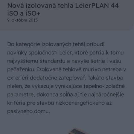
Nová izolovaná tehla LeierPLAN 44
iSO a iSO+
9. októbra 2015
Do kategórie izolovaných tehál pribudli
novinky spoločnosti Leier, ktoré patria k tomu
najvyššiemu štandardu a navyše šetria i vašu
peňaženku. Izolované tehlové murivo netreba v
exteriéri dodatočne zatepľovať. Takáto stavba
nielen, že vykazuje vynikajúce tepelno-izolačné
parametre, dokonca spĺňa aj tie najnáročnejšie
kritéria pre stavbu nízkoenergetického až
pasívneho domu.