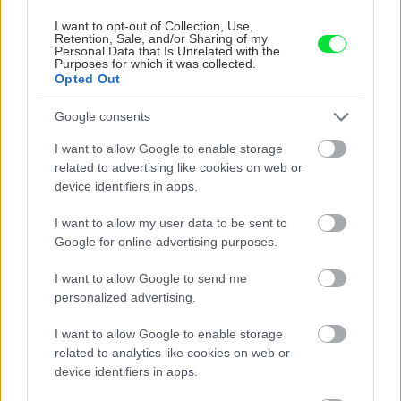
I want to opt-out of Collection, Use,
Retention, Sale, and/or Sharing of my
Personal Data that Is Unrelated with the
Purposes for which it was collected.
Opted Out
Google consents
I want to allow Google to enable storage
related to advertising like cookies on web or
Chcete dominantu interiéru,
Prečo klasická iz
device identifiers in apps.
ktorá pritiahne pohľady?
potrubia v mrazo
Vyrobte si takéto masívne
ako to vyriešiť r
I want to allow my user data to be sent to
orechové svietidlo
Google for online advertising purposes.
I want to allow Google to send me
personalized advertising.
ZÁHRADA
I want to allow Google to enable storage
related to analytics like cookies on web or
device identifiers in apps.