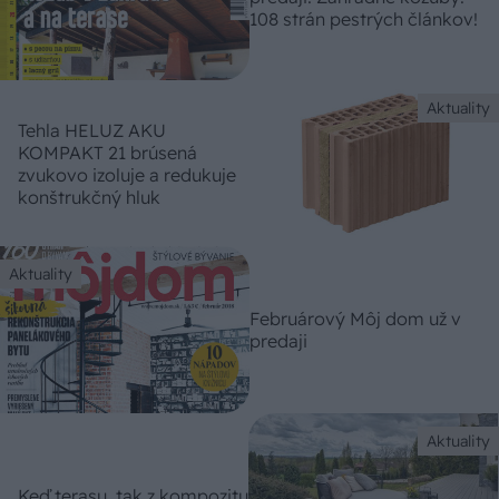
108 strán pestrých článkov!
Aktuality
Tehla HELUZ AKU
KOMPAKT 21 brúsená
zvukovo izoluje a redukuje
konštrukčný hluk
Aktuality
Februárový Môj dom už v
predaji
Aktuality
Keď terasu, tak z kompozitu