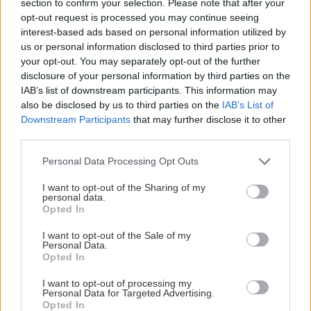
section to confirm your selection. Please note that after your
Spišskej Novej Vsi sa zmení
opt-out request is processed you may continue seeing
na moderný kultúrny a
interest-based ads based on personal information utilized by
komunitný priestor
us or personal information disclosed to third parties prior to
your opt-out. You may separately opt-out of the further
disclosure of your personal information by third parties on the
ASB.sk
IAB’s list of downstream participants. This information may
Z bývalej školy bude mať
also be disclosed by us to third parties on the
IAB’s List of
Ružomberok prvé denné
centrum pre seniorov a
Downstream Participants
that may further disclose it to other
autistov
third parties.
Please note that this website/app uses one or more Google
Personal Data Processing Opt Outs
services and may gather and store information including but
not limited to your visit or usage behaviour. You may click to
I want to opt-out of the Sharing of my
KOMENTÁRE
personal data.
Pridať
komentár
grant or deny consent to Google and its third-party tags to
Opted In
use your data for below specified purposes in below Google
consent section.
I want to opt-out of the Sale of my
Personal Data.
Opted In
VIDEO
I want to opt-out of processing my
Personal Data for Targeted Advertising.
Opted In