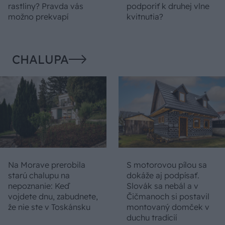
rastliny? Pravda vás
podporiť k druhej vlne
možno prekvapí
kvitnutia?
CHALUPA
Na Morave prerobila
S motorovou pílou sa
starú chalupu na
dokáže aj podpísať.
nepoznanie: Keď
Slovák sa nebál a v
vojdete dnu, zabudnete,
Čičmanoch si postavil
že nie ste v Toskánsku
montovaný domček v
duchu tradícií