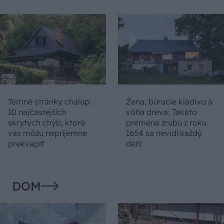
Temné stránky chalúp:
Žena, búracie kladivo a
10 najčastejších
vôňa dreva: Takáto
skrytých chýb, ktoré
premena zrubu z roku
vás môžu nepríjemne
1654 sa nevidí každý
prekvapiť
deň!
DOM