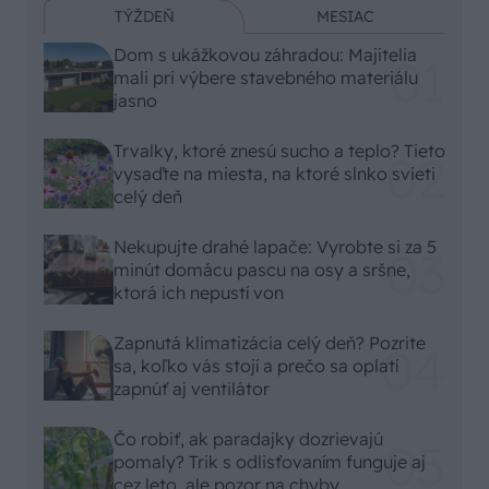
TÝŽDEŇ
MESIAC
Dom s ukážkovou záhradou: Majitelia
mali pri výbere stavebného materiálu
jasno
Trvalky, ktoré znesú sucho a teplo? Tieto
vysaďte na miesta, na ktoré slnko svieti
celý deň
Nekupujte drahé lapače: Vyrobte si za 5
minút domácu pascu na osy a sršne,
ktorá ich nepustí von
Zapnutá klimatizácia celý deň? Pozrite
sa, koľko vás stojí a prečo sa oplatí
zapnúť aj ventilátor
Čo robiť, ak paradajky dozrievajú
pomaly? Trik s odlisťovaním funguje aj
cez leto, ale pozor na chyby