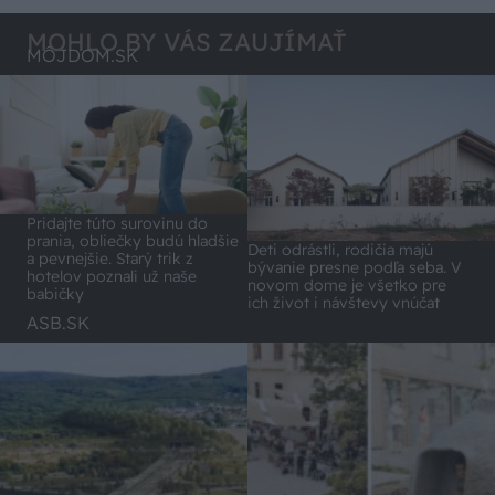
MOHLO BY VÁS ZAUJÍMAŤ
MÔJDOM.SK
Pridajte túto surovinu do
prania, obliečky budú hladšie
Deti odrástli, rodičia majú
a pevnejšie. Starý trik z
bývanie presne podľa seba. V
hotelov poznali už naše
novom dome je všetko pre
babičky
ich život i návštevy vnúčat
ASB.SK