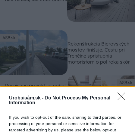
ASB.sk
Rekonštrukcia Bierovských
mostov finišuje. Cestu pri
Trenčíne sprístupnia
motoristom o pol roka skôr
ASB.sk
Vysnívaný projekt sa pohol
z miesta: Rekonštrukcia
kúpeľov Grössling je v
Urobsisám.sk -
Do Not Process My Personal
Information
stavebnom konaní. Začne
sa s obnovou v roku 2025?
If you wish to opt-out of the sale, sharing to third parties, or
processing of your personal or sensitive information for
ASB.sk
targeted advertising by us, please use the below opt-out
Chátrajúci vodojem v