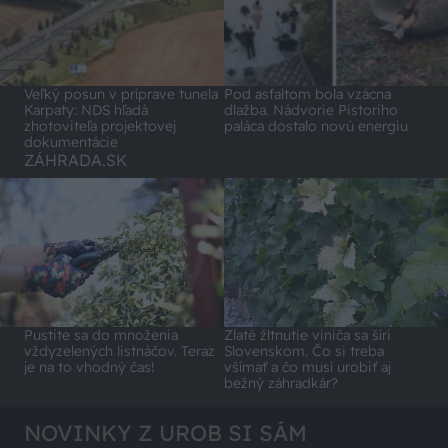
Veľký posun v príprave tunela
Pod asfaltom bola vzácna
Karpaty: NDS hľadá
dlažba. Nádvorie Pistoriho
zhotoviteľa projektovej
paláca dostalo novú energiu
dokumentácie
ZÁHRADA.SK
Pustite sa do množenia
Zlaté žltnutie viniča sa šíri
vždyzelených listnáčov. Teraz
Slovenskom. Čo si treba
je na to vhodný čas!
všímať a čo musí urobiť aj
bežný záhradkár?
NOVINKY Z UROB SI SÁM