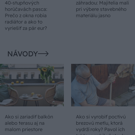
40-stupňových
záhradou: Majitelia mali
horúčavách pasca:
pri výbere stavebného
Prečo z okna robia
materiálu jasno
radiátor a ako to
vyriešiť za pár eur?
NÁVODY
Ako si zariadiť balkón
Ako si vyrobiť poctivú
alebo terasu aj na
brezovú metlu, ktorá
malom priestore
vydrží roky? Pavol ich