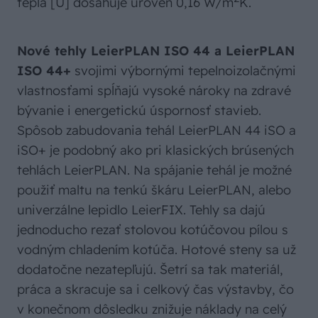
tepla [U] dosahuje úroveň 0,16 W/m
K.
Nové tehly LeierPLAN ISO 44 a LeierPLAN
ISO 44+
svojimi výbornými tepelnoizolačnými
vlastnosťami spĺňajú vysoké nároky na zdravé
bývanie i energetickú úspornosť stavieb.
Spôsob zabudovania tehál LeierPLAN 44 iSO a
iSO+ je podobný ako pri klasických brúsených
tehlách LeierPLAN. Na spájanie tehál je možné
použiť maltu na tenkú škáru LeierPLAN, alebo
univerzálne lepidlo LeierFIX. Tehly sa dajú
jednoducho rezať stolovou kotúčovou pílou s
vodným chladením kotúča. Hotové steny sa už
dodatočne nezatepľujú. Šetrí sa tak materiál,
práca a skracuje sa i celkový čas výstavby, čo
v konečnom dôsledku znižuje náklady na celý