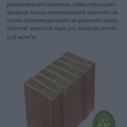
polystyrénovým izolantom. Vďaka tejto výplni
dosahuje murivo tepelnoizolačné vlastnosti na
úrovni nízkoenergetického až pasívneho domu.
Súčiniteľ prechodu tepla [U] dosahuje úroveň
2
0,15 W/m
K.