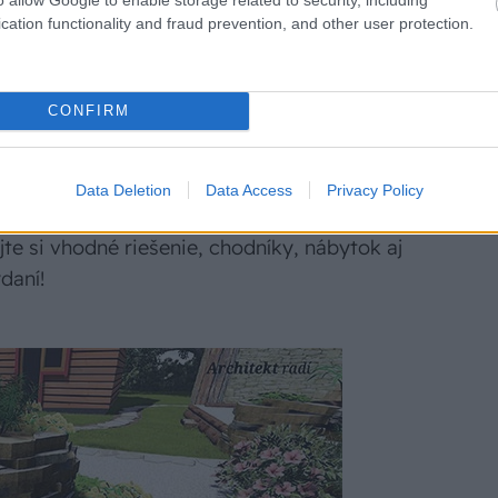
cation functionality and fraud prevention, and other user protection.
CONFIRM
jú neriešiteľnú nevýhodu. Práve naopak,
Data Deletion
Data Access
Privacy Policy
originálne riešenia! Vytvorte si svoj
jte si vhodné riešenie, chodníky, nábytok aj
daní!