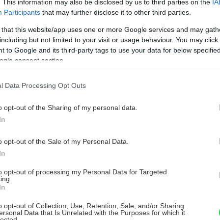
. This information may also be disclosed by us to third parties on the
IA
Participants
that may further disclose it to other third parties.
 that this website/app uses one or more Google services and may gath
including but not limited to your visit or usage behaviour. You may click 
 to Google and its third-party tags to use your data for below specifi
ogle consent section.
l Data Processing Opt Outs
o opt-out of the Sharing of my personal data.
In
o opt-out of the Sale of my Personal Data.
In
to opt-out of processing my Personal Data for Targeted
ing.
In
o opt-out of Collection, Use, Retention, Sale, and/or Sharing
ersonal Data that Is Unrelated with the Purposes for which it
lected.