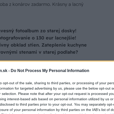
doba z konárov zadarmo. Krásny a lacný
vesný fotoalbum zo starej dosky!
otografovanie o 130 eur lacnejšie!
ívny obklad stien. Zateplenie kuchyne
 rovnými stenami v starej podlahe?
pe dreva? Financie: Zmeny v daniach z
.sk -
Do Not Process My Personal Information
nápadov. Vyhrali ste? Vylosovali sme
to opt-out of the sale, sharing to third parties, or processing of your per
vé vydanie vyjde už 18. februára! Pekné
formation for targeted advertising by us, please use the below opt-out s
r selection. Please note that after your opt-out request is processed y
eing interest-based ads based on personal information utilized by us or
disclosed to third parties prior to your opt-out. You may separately opt-
losure of your personal information by third parties on the IAB’s list of