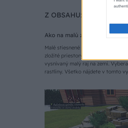
authenti
Z OBSAHU:
Ako na malú záhradu?
Malé stiesnené rozmery neznamena
zložité priestory dávajú podnet na 
vysnívaný malý raj na zemi. Vybera
rastliny. Všetko nájdete v tomto vy