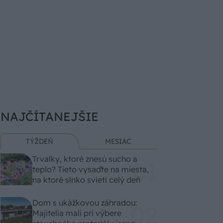
NAJČÍTANEJŠIE
TÝŽDEŇ
MESIAC
Trvalky, ktoré znesú sucho a
teplo? Tieto vysaďte na miesta,
na ktoré slnko svieti celý deň
Dom s ukážkovou záhradou:
Majitelia mali pri výbere