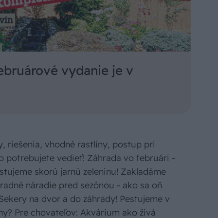
ebruárové vydanie je v
, riešenia, vhodné rastliny, postup pri
čo potrebujete vedieť! Záhrada vo februári -
stujeme skorú jarnú zeleninu! Zakladáme
radné náradie pred sezónou - ako sa oň
 Sekery na dvor a do záhrady! Pestujeme v
iny? Pre chovateľov: Akvárium ako živá