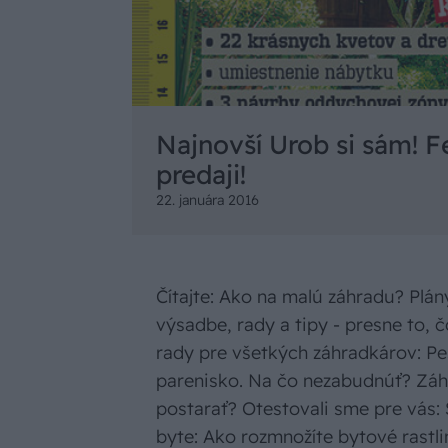
Najnovší Urob si sám! F
predaji!
22. januára 2016
Čítajte: Ako na malú záhradu? Plány
výsadbe, rady a tipy - presne to, 
rady pre všetkých záhradkárov: Pe
parenisko. Na čo nezabudnúť? Záh
postarať? Otestovali sme pre vás:
byte: Ako rozmnožíte bytové rastl