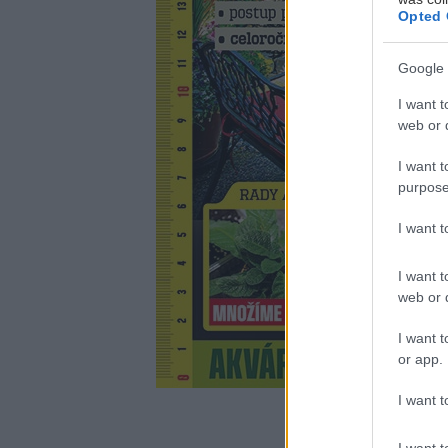
Opted 
Google 
I want t
web or d
I want t
purpose
I want 
I want t
web or d
I want t
or app.
I want t
I want t