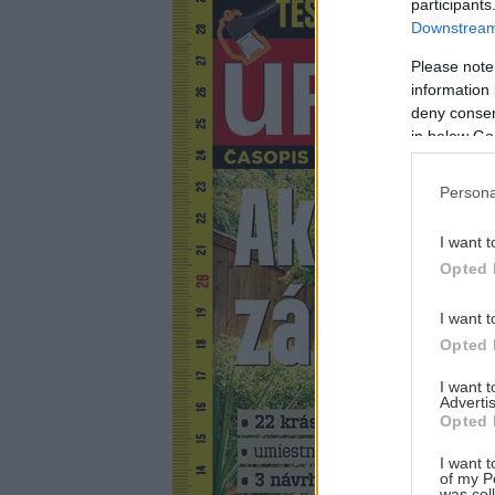
participants
Downstream 
Please note
information 
deny consent
in below Go
Persona
I want t
Opted 
I want t
Opted 
I want 
Advertis
Opted 
I want t
of my P
was col