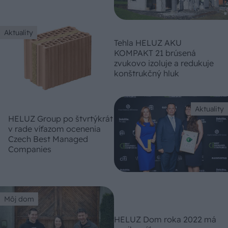
Aktuality
Tehla HELUZ AKU
KOMPAKT 21 brúsená
zvukovo izoluje a redukuje
konštrukčný hluk
Aktuality
HELUZ Group po štvrtýkrát
v rade víťazom ocenenia
Czech Best Managed
Companies
Môj dom
HELUZ Dom roka 2022 má