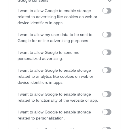
Google consents
I want to allow Google to enable storage
related to advertising like cookies on web or
device identifiers in apps.
Na Morave prerobila
S motorovou pílou sa
I want to allow my user data to be sent to
starú chalupu na
dokáže aj podpísať.
Google for online advertising purposes.
nepoznanie: Keď
Slovák sa nebál a v
vojdete dnu, zabudnete,
Čičmanoch si postavil
I want to allow Google to send me
že nie ste v Toskánsku
montovaný domček v
personalized advertising.
duchu tradícií
I want to allow Google to enable storage
related to analytics like cookies on web or
device identifiers in apps.
I want to allow Google to enable storage
related to functionality of the website or app.
I want to allow Google to enable storage
related to personalization.
Temné stránky chalúp:
Žena, búracie kladivo a