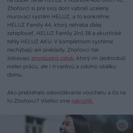
Zhořovci si pre svoj dom vybrali ucelený
murovací systém HELUZ, a to konkrétne
HELUZ Family 44, ktorý netreba ďalej
zatepľovať, HELUZ Family 2in1 38 a akustické
tehly HELUZ AKU. V kompletnom systéme
nechýbajú ani preklady. Zhořovci tak
získavajú
zmysluplný celok
, ktorý im zjednoduší
nielen prácu, ale i trvanlivú a odolnú obálku
domu.
Ako prebiehalo odovzdávanie voucheru a čo na
to Zhořovci? Všetko sme
nakrútili.