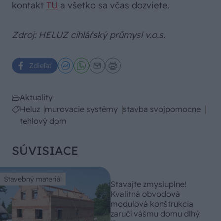
kontakt
TU
a všetko sa včas dozviete.
Zdroj: HELUZ cihlářský průmysl v.o.s.
Zdieľať
Aktuality
Heluz
murovacie systémy
stavba svojpomocne
tehlový dom
SÚVISIACE
Stavebný materiál
Stavajte zmysluplne!
Kvalitná obvodová
modulová konštrukcia
zaručí vášmu domu dlhý