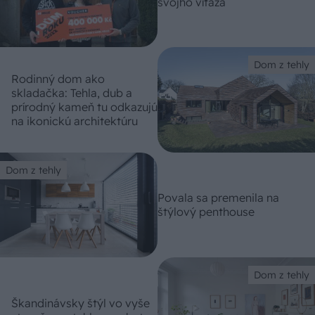
svojho víťaza
Dom z tehly
Rodinný dom ako
skladačka: Tehla, dub a
prírodný kameň tu odkazujú
na ikonickú architektúru
Dom z tehly
Povala sa premenila na
štýlový penthouse
Dom z tehly
Škandinávsky štýl vo vyše