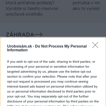
ktorá pritiahne pohľady?
potrubia v mrazo
Vyrobte si takéto masívne
ako to vyriešiť r
orechové svietidlo
ZÁHRADA
Urobsisám.sk -
Do Not Process My Personal
Information
If you wish to opt-out of the sale, sharing to third parties, or
processing of your personal or sensitive information for
targeted advertising by us, please use the below opt-out
section to confirm your selection. Please note that after your
opt-out request is processed you may continue seeing
Trvalky, ktoré znesú
Nemusí to byť len
interest-based ads based on personal information utilized by
sucho a teplo? Tieto
levanduľa! 7 fialových
us or personal information disclosed to third parties prior to
vysaďte na miesta, na
krások, ktoré rozžiaria
your opt-out. You may separately opt-out of the further
ktoré slnko svieti celý
vašu záhradu
disclosure of your personal information by third parties on the
deň