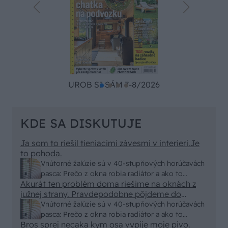
UROB SI SÁM 7-8/2026
KDE SA DISKUTUJE
Ja som to riešil tieniacimi závesmi v interieri.Je
to pohoda.
Vnútorné žalúzie sú v 40-stupňových horúčavách
pasca: Prečo z okna robia radiátor a ako to
Akurát ten problém doma riešime na oknách z
vyriešiť za pár eur?
južnej strany. Pravdepodobne pôjdeme do
vonkajšieho tienenia na spôsob markízy
Vnútorné žalúzie sú v 40-stupňových horúčavách
250x150cm. Čínsky predajcovia idú okolo 100
pasca: Prečo z okna robia radiátor a ako to
eur kus.
Bros sprej necaka kym osa vypije moje pivo.
vyriešiť za pár eur?