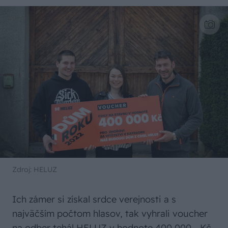
Zdroj: HELUZ
Ich zámer si získal srdce verejnosti a s
najväčším počtom hlasov, tak vyhrali voucher
na odber tehál HELUZ v hodnote 400 000,- Kč.