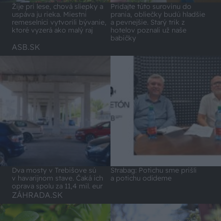
Pridajte túto surovinu do
Žije pri lese, chová sliepky a
prania, obliečky budú hladšie
uspáva ju rieka. Miestni
a pevnejšie. Starý trik z
remeselníci vytvorili bývanie,
hotelov poznali už naše
ktoré vyzerá ako malý raj
babičky
ASB.SK
Dva mosty v Trebišove sú
Strabag: Potichu sme prišli
v havarijnom stave. Čaká ich
a potichu odídeme
oprava spolu za 11,4 mil. eur
ZÁHRADA.SK