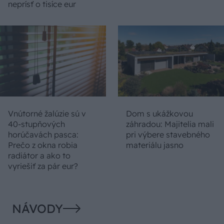
neprísť o tisíce eur
Vnútorné žalúzie sú v
Dom s ukážkovou
40-stupňových
záhradou: Majitelia mali
horúčavách pasca:
pri výbere stavebného
Prečo z okna robia
materiálu jasno
radiátor a ako to
vyriešiť za pár eur?
NÁVODY