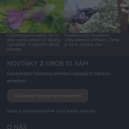
Chrústa pozná každý, no čo
Pustite sa do množenia
jeho menší príbuzný? Biológ
vždyzelených listnáčov. Teraz
vysvetľuje, či chrústik škodí
je na to vhodný čas!
záhrade
NOVINKY Z UROB SI SÁM
Odoberajte týždenný prehľad najlepších článkov
emailom:
Odoberať bezplatný newsletter
Odber je možné kedykoľvek zrušiť jedným kliknutím.
O NÁS