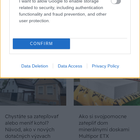
I want to allow Google to enable storage
10 najčastejších
vôňa dreva: Takáto
related to security, including authentication
skrytých chýb, ktoré
premena zrubu z roku
functionality and fraud prevention, and other
vás môžu nepríjemne
1654 sa nevidí každý
user protection.
prekvapiť
deň!
CONFIRM
DOM
Data Deletion
Data Access
Privacy Policy
Chystáte sa zatepľovať
Ako si svojpomocne
alebo meniť kotol?
zatepliť dom
Návod, ako v nových
minerálnymi doskami
dotačných výzvach
Multipor ETX