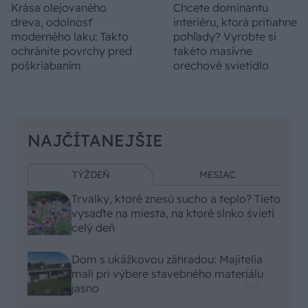
Krása olejovaného
Chcete dominantu
dreva, odolnosť
interiéru, ktorá pritiahne
moderného laku: Takto
pohľady? Vyrobte si
ochránite povrchy pred
takéto masívne
poškriabaním
orechové svietidlo
NAJČÍTANEJŠIE
TÝŽDEŇ
MESIAC
Trvalky, ktoré znesú sucho a teplo? Tieto
vysaďte na miesta, na ktoré slnko svieti
celý deň
Dom s ukážkovou záhradou: Majitelia
mali pri výbere stavebného materiálu
jasno