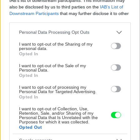
IAB’s list of downstream participants. This information may
also be disclosed by us to third parties on the
IAB’s List of
Downstream Participants
that may further disclose it to other
third parties.
Please note that this website/app uses one or more Google
Personal Data Processing Opt Outs
services and may gather and store information including but
not limited to your visit or usage behaviour. You may click to
I want to opt-out of the Sharing of my
personal data.
grant or deny consent to Google and its third-party tags to
Opted In
use your data for below specified purposes in below Google
consent section.
Môže aspirín zachrániť
Júlový reštart uhoriek
I want to opt-out of the Sale of my
Personal Data.
ochabnuté izbové
nakladačiek: Ako ich
Opted In
rastliny? Pravda vás
podporiť k druhej vlne
možno prekvapí
kvitnutia?
I want to opt-out of processing my
Personal Data for Targeted Advertising.
Opted In
I want to opt-out of Collection, Use,
CHALUPA
Retention, Sale, and/or Sharing of my
Personal Data that Is Unrelated with the
Purposes for which it was collected.
Opted Out