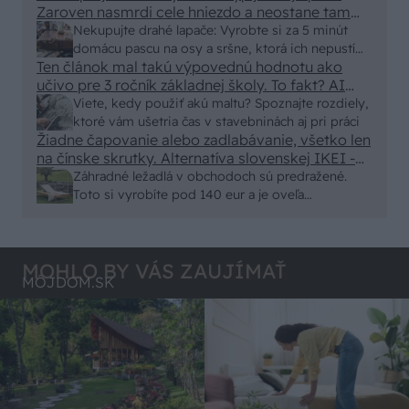
Zaroven nasmrdi cele hniezdo a neostane tam
nic zive. Vasa pasca naucinke moc efektivne.
Nekupujte drahé lapače: Vyrobte si za 5 minút
Skor pritiahne slimaky
domácu pascu na osy a sršne, ktorá ich nepustí
Ten článok mal takú výpovednú hodnotu ako
von
učivo pre 3 ročník základnej školy. To fakt? AI
alebo nejaka kniha z VŠ? Dnešné rychlotvrdnuce
Viete, kedy použiť akú maltu? Spoznajte rozdiely,
malty - pevnosť 40 Mpa a doba schnutia tak 15
ktoré vám ušetria čas v stavebninách aj pri práci
minut , k tomu vodotesné s kryštálikou. A rozdiel
Žiadne čapovanie alebo zadlabávanie, všetko len
na čínske skrutky. Alternatíva slovenskej IKEI -
- schnutie a zretie. Nič?
čo sa týka pevnosti. Autor si nedal veľa námahy s
Záhradné ležadlá v obchodoch sú predražené.
remeselným spracovaním, škoda. No lepšie než
Toto si vyrobíte pod 140 eur a je oveľa
ten odpad z DTD predávaný v Kauflande alebo
pohodlnejšie!
Lídli.
MOHLO BY VÁS ZAUJÍMAŤ
MÔJDOM.SK