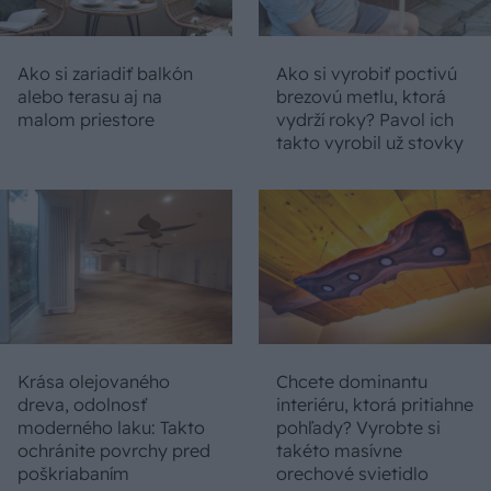
Ako si zariadiť balkón
Ako si vyrobiť poctivú
alebo terasu aj na
brezovú metlu, ktorá
malom priestore
vydrží roky? Pavol ich
takto vyrobil už stovky
Krása olejovaného
Chcete dominantu
dreva, odolnosť
interiéru, ktorá pritiahne
moderného laku: Takto
pohľady? Vyrobte si
ochránite povrchy pred
takéto masívne
poškriabaním
orechové svietidlo