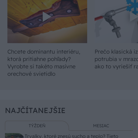
Chcete dominantu interiéru,
Prečo klasická iz
ktorá pritiahne pohľady?
potrubia v mrazo
Vyrobte si takéto masívne
ako to vyriešiť r
orechové svietidlo
NAJČÍTANEJŠIE
TÝŽDEŇ
MESIAC
Trvalky, ktoré znesú sucho a teplo? Tieto