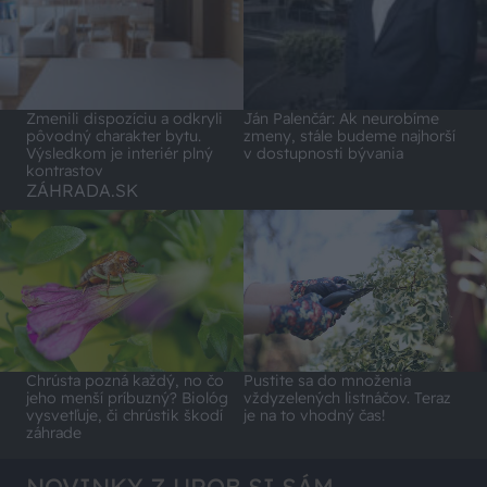
Zmenili dispozíciu a odkryli
Ján Palenčár: Ak neurobíme
pôvodný charakter bytu.
zmeny, stále budeme najhorší
Výsledkom je interiér plný
v dostupnosti bývania
kontrastov
ZÁHRADA.SK
Chrústa pozná každý, no čo
Pustite sa do množenia
jeho menší príbuzný? Biológ
vždyzelených listnáčov. Teraz
vysvetľuje, či chrústik škodí
je na to vhodný čas!
záhrade