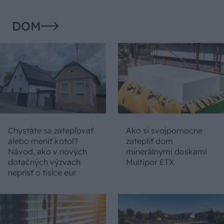
DOM
Chystáte sa zatepľovať
Ako si svojpomocne
alebo meniť kotol?
zatepliť dom
Návod, ako v nových
minerálnymi doskami
dotačných výzvach
Multipor ETX
neprísť o tisíce eur