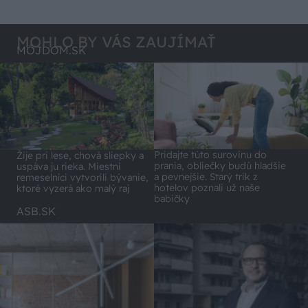
MOHLO BY VÁS ZAUJÍMAŤ
MÔJDOM.SK
Pridajte túto surovinu do
Žije pri lese, chová sliepky a
prania, obliečky budú hladšie
uspáva ju rieka. Miestni
a pevnejšie. Starý trik z
remeselníci vytvorili bývanie,
hotelov poznali už naše
ktoré vyzerá ako malý raj
babičky
ASB.SK