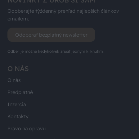
NOVINKY Z UROB SI SÁM
Odoberajte týždenný prehľad najlepších článkov
emailom:
Odoberať bezplatný newsletter
Odber je možné kedykoľvek zrušiť jedným kliknutím.
O NÁS
O nás
Predplatné
Inzercia
Kontakty
Právo na opravu