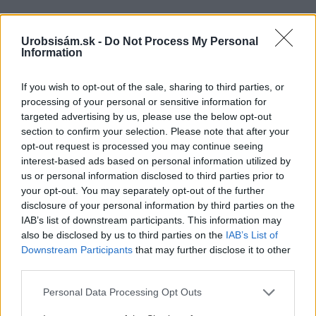
Ja som to riešil tieniacimi závesmi v interieri.Je to
pohoda.
Urobsisám.sk -
Do Not Process My Personal
Vnútorné žalúzie sú v 40-stupňových horúčavách pasca:
Information
Prečo z okna robia radiátor a ako to vyriešiť za pár eur?
Akurát ten problém doma riešime na oknách z južnej
If you wish to opt-out of the sale, sharing to third parties, or
strany. Pravdepodobne pôjdeme do vonkajšieho
processing of your personal or sensitive information for
tienenia na spôsob markízy 250x150cm. Čínsky
Vnútorné žalúzie sú v 40-stupňových horúčavách pasca:
targeted advertising by us, please use the below opt-out
predajcovia idú okolo 100 eur kus.
Prečo z okna robia radiátor a ako to vyriešiť za pár eur?
Bros sprej necaka kym osa vypije moje pivo. Zaroven
section to confirm your selection. Please note that after your
nasmrdi cele hniezdo a neostane tam nic zive. Vasa
opt-out request is processed you may continue seeing
pasca naucinke moc efektivne. Skor pritiahne slimaky
Nekupujte drahé lapače: Vyrobte si za 5 minút domácu
interest-based ads based on personal information utilized by
pascu na osy a sršne, ktorá ich nepustí von
us or personal information disclosed to third parties prior to
Ten článok mal takú výpovednú hodnotu ako učivo pre
your opt-out. You may separately opt-out of the further
3 ročník základnej školy. To fakt? AI alebo nejaka kniha
disclosure of your personal information by third parties on the
z VŠ? Dnešné rychlotvrdnuce malty - pevnosť 40 Mpa a
Viete, kedy použiť akú maltu? Spoznajte rozdiely, ktoré
IAB’s list of downstream participants. This information may
doba schnutia tak 15 minut , k tomu vodotesné s
vám ušetria čas v stavebninách aj pri práci
also be disclosed by us to third parties on the
IAB’s List of
Žiadne čapovanie alebo zadlabávanie, všetko len na
kryštálikou. A rozdiel - schnutie a zretie. Nič?
Downstream Participants
that may further disclose it to other
čínske skrutky. Alternatíva slovenskej IKEI - čo sa týka
third parties.
pevnosti. Autor si nedal veľa námahy s remeselným
Záhradné ležadlá v obchodoch sú predražené. Toto si
spracovaním, škoda. No lepšie než ten odpad z DTD
vyrobíte pod 140 eur a je oveľa pohodlnejšie!
Please note that this website/app uses one or more Google
Personal Data Processing Opt Outs
predávaný v Kauflande alebo Lídli.
services and may gather and store information including but