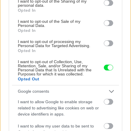
not limited to your visit or usage behaviour. You may click to
I want to opt-out of the Sharing of my
personal data.
grant or deny consent to Google and its third-party tags to
ZÁHRADA
Opted In
use your data for below specified purposes in below Google
consent section.
I want to opt-out of the Sale of my
Personal Data.
Opted In
I want to opt-out of processing my
Personal Data for Targeted Advertising.
Opted In
I want to opt-out of Collection, Use,
Retention, Sale, and/or Sharing of my
Personal Data that Is Unrelated with the
5 trvaliek s
Trvalky, ktoré znesú
Purposes for which it was collected.
panašovanými listami,
sucho a teplo? Tieto
Opted Out
ktoré dodajú vášmu
vysaďte na miesta, na
záhonu celosezónny
ktoré slnko svieti celý
Google consents
šmrnc
deň
I want to allow Google to enable storage
related to advertising like cookies on web or
device identifiers in apps.
I want to allow my user data to be sent to