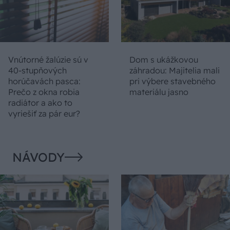
Vnútorné žalúzie sú v
Dom s ukážkovou
40-stupňových
záhradou: Majitelia mali
horúčavách pasca:
pri výbere stavebného
Prečo z okna robia
materiálu jasno
radiátor a ako to
vyriešiť za pár eur?
NÁVODY