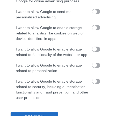
Google for online advertising purposes.
I want to allow Google to send me
personalized advertising.
Nemusí to byť len
Môže aspirín zachrániť
I want to allow Google to enable storage
levanduľa! 7 fialových
ochabnuté izbové
related to analytics like cookies on web or
krások, ktoré rozžiaria
rastliny? Pravda vás
device identifiers in apps.
vašu záhradu
možno prekvapí
I want to allow Google to enable storage
related to functionality of the website or app.
CHALUPA
I want to allow Google to enable storage
related to personalization.
I want to allow Google to enable storage
related to security, including authentication
functionality and fraud prevention, and other
user protection.